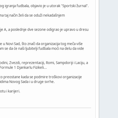
 igranja fudbala, objavio je u utorak "Sportski žurnal".
a taj način želi da se oduži nekadašnjem
rije A, a poslednje dve sezone odigrao je upravo u dresu
 u Novi Sad, što znači da organizacija tog meča više
 se da će naši ljubitelji fudbala moći na delu da vide
ini, Zvezdi, reprezentaciji, Romi, Sampdoriji i Laciju, a
ormule 1 Djankarlu Fizikeli...
što preostane kada se podmire troškovi organizacije
lidima Novog Sada i u druge svrhe.
tu i karijeri.