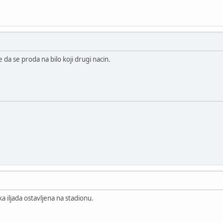
e da se proda na bilo koji drugi nacin.
eka iljada ostavljena na stadionu.