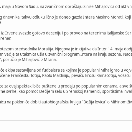
. maja u Novom Sadu, na zvaničnom oproštaju Siniše Mihajlovića od aktivnog
 dnevnika, takvu odluku lično je doneo gazda Intera Masimo Morati, koji n
e.
ku iz Crvene zvezde gotovo deceniju i po proveo na terenima italijanske Se
trener.
ezom predsednika Moratija. Njegova je inicijativa da Inter 14. maja dodje
r, već je ta utakmica ušla u zvanični program Intera na kraju sezone. Nadam
, poručio je Mihajlović iz Milana.
će ekipa sastavljena od fudbalera sa kojima je popularni Miha igrao u Vojvod
učene Frančesku Totiju, Paolu Maldiniju, pevaču Erosu Ramacotiju, vozaču F
nice za ovaj spektakl biće puštene u prodaju po popularnim cenama, a sve 
rne svrhe, kao pomoć Dečijem selu u Sremskoj Kamenici, sportistima inva
nicu na poklon će dobiti autobiografsku knjigu "Božija levica" o Mihinom živo