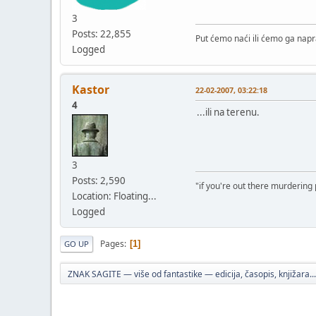
3
Posts: 22,855
Put ćemo naći ili ćemo ga napra
Logged
Kastor
22-02-2007, 03:22:18
4
...ili na terenu.
3
Posts: 2,590
"if you're out there murdering
Location: Floating...
Logged
Pages
1
GO UP
ZNAK SAGITE — više od fantastike — edicija, časopis, knjižara...