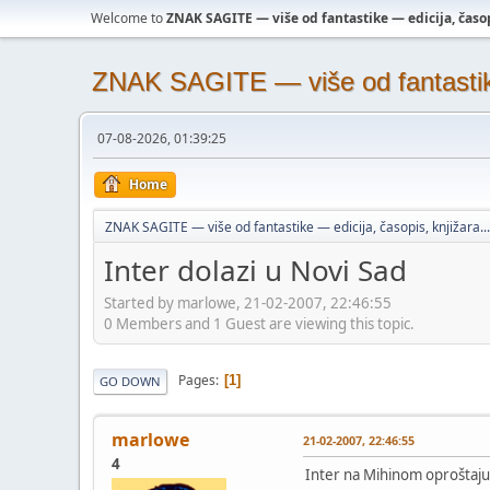
Welcome to
ZNAK SAGITE — više od fantastike — edicija, časopi
ZNAK SAGITE — više od fantastike 
07-08-2026, 01:39:25
Home
ZNAK SAGITE — više od fantastike — edicija, časopis, knjižara...
Inter dolazi u Novi Sad
Started by marlowe, 21-02-2007, 22:46:55
0 Members and 1 Guest are viewing this topic.
Pages
1
GO DOWN
marlowe
21-02-2007, 22:46:55
4
Inter na Mihinom oprošta