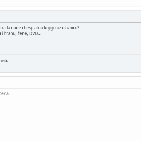
tu da nude i besplatnu knjigu uz ulaznicu?
 i hranu, žene, DVD...
viti.
 cena.