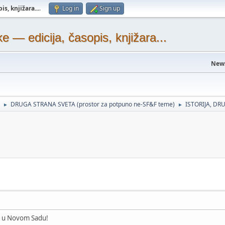
s, knjižara...
.
Log in
Sign up
— edicija, časopis, knjižara...
New
DRUGA STRANA SVETA (prostor za potpuno ne-SF&F teme)
ISTORIJA, DRU
►
►
ju u Novom Sadu!