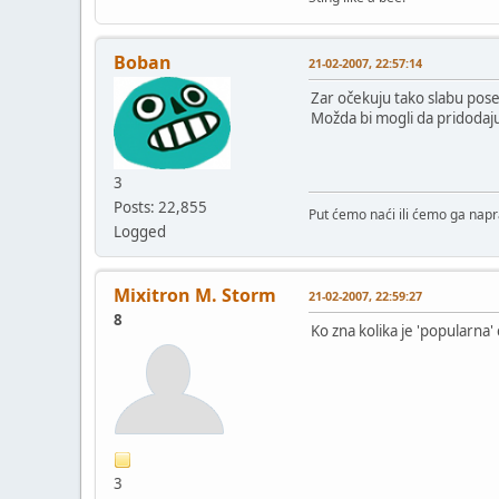
Boban
21-02-2007, 22:57:14
Zar očekuju tako slabu pose
Možda bi mogli da pridodaju
3
Posts: 22,855
Put ćemo naći ili ćemo ga napra
Logged
Mixitron M. Storm
21-02-2007, 22:59:27
8
Ko zna kolika je 'popularna'
3