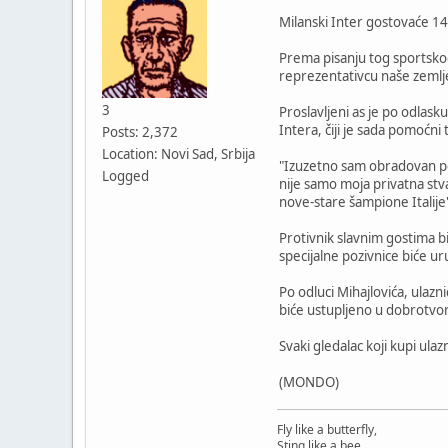
Milanski Inter gostovaće 14
Prema pisanju tog sportskog
reprezentativcu naše zemlj
3
Proslavljeni as je po odlas
Intera, čiji je sada pomoćni 
Posts: 2,372
Location: Novi Sad, Srbija
"Izuzetno sam obradovan pot
Logged
nije samo moja privatna stva
nove-stare šampione Italije"
Protivnik slavnim gostima bi
specijalne pozivnice biće ur
Po odluci Mihajlovića, ulaz
biće ustupljeno u dobrotvo
Svaki gledalac koji kupi ulaz
(MONDO)
Fly like a butterfly,
Sting like a bee.