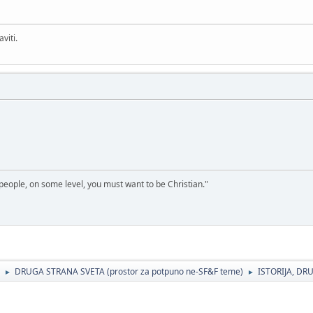
viti.
 people, on some level, you must want to be Christian."
DRUGA STRANA SVETA (prostor za potpuno ne-SF&F teme)
ISTORIJA, DRU
►
►