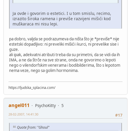
Ja ovde i govorim o estetici. I u tom smislu, recimo,
izrazito široka ramena i previše razvijeni mišići kod
muškaraca mi nisu lepi.
pa dobro, valjda se podrazumeva da ništa što je *previše* nije
estetski dopadljivo: ni preveliki mišići i kurci, ni prevelike sise i
guze.
ali ipak, adekvatni atributi treba da su primetni, da se vidi da ih
IMA, a ne da štrče na sve strane, onda ne govorimo o lepoti
nego o vilendorfskim venerama i bodibilderima, što s lepotom
nema veze, nego sa golim hormonima.
https://ljudska_splacina.com/
angel011
PsychoKitty
5
28-02-2007, 14:41:30
#17
Quote from: "Ghoul"