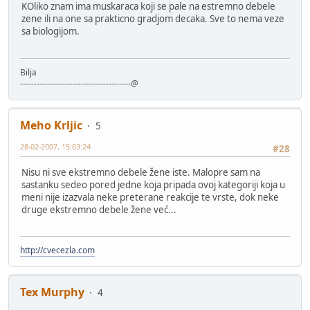
KOliko znam ima muskaraca koji se pale na estremno debele
zene ili na one sa prakticno gradjom decaka. Sve to nema veze
sa biologijom.
Bilja
----------------------------------------@
Meho Krljic
5
28-02-2007, 15:03:24
#28
Nisu ni sve ekstremno debele žene iste. Malopre sam na
sastanku sedeo pored jedne koja pripada ovoj kategoriji koja u
meni nije izazvala neke preterane reakcije te vrste, dok neke
druge ekstremno debele žene već...
http://cvecezla.com
Tex Murphy
4