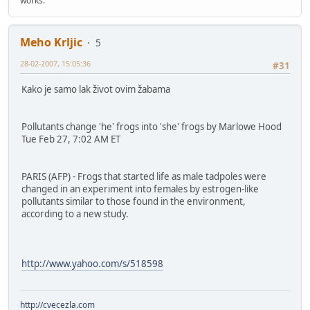
works.
Meho Krljic
5
28-02-2007, 15:05:36
#31
Kako je samo lak život ovim žabama
Pollutants change 'he' frogs into 'she' frogs by Marlowe Hood
Tue Feb 27, 7:02 AM ET
PARIS (AFP) - Frogs that started life as male tadpoles were
changed in an experiment into females by estrogen-like
pollutants similar to those found in the environment,
according to a new study.
http://www.yahoo.com/s/518598
http://cvecezla.com