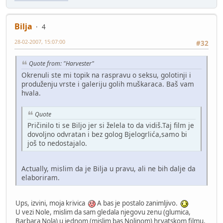
Bilja
4
28-02-2007, 15:07:00
#32
Quote from: "Harvester"
Okrenuli ste mi topik na raspravu o seksu, golotinji i
produženju vrste i galeriju golih muškaraca. Baš vam
hvala.
Quote
Pričinilo ti se Biljo jer si želela to da vidiš.Taj film je
dovoljno odvratan i bez golog Bjelogrlića,samo bi
još to nedostajalo.
Actually, mislim da je Bilja u pravu, ali ne bih dalje da
elaboriram.
Ups, izvini, moja krivica
A bas je postalo zanimljivo.
U vezi Nole, mislim da sam gledala njegovu zenu (glumica,
Barbara Nola) u jednom (mislim bas Nolinom) hrvatskom filmu,