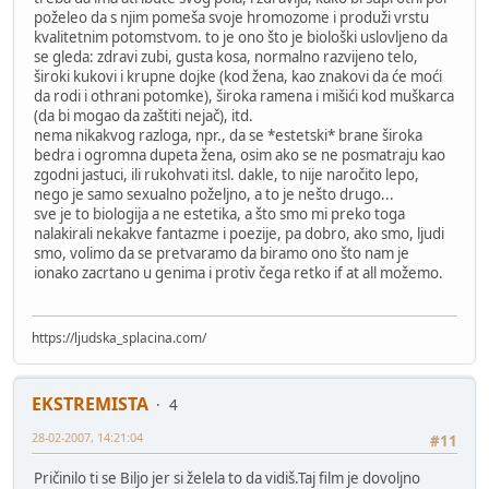
poželeo da s njim pomeša svoje hromozome i produži vrstu
kvalitetnim potomstvom. to je ono što je biološki uslovljeno da
se gleda: zdravi zubi, gusta kosa, normalno razvijeno telo,
široki kukovi i krupne dojke (kod žena, kao znakovi da će moći
da rodi i othrani potomke), široka ramena i mišići kod muškarca
(da bi mogao da zaštiti nejač), itd.
nema nikakvog razloga, npr., da se *estetski* brane široka
bedra i ogromna dupeta žena, osim ako se ne posmatraju kao
zgodni jastuci, ili rukohvati itsl. dakle, to nije naročito lepo,
nego je samo sexualno poželjno, a to je nešto drugo...
sve je to biologija a ne estetika, a što smo mi preko toga
nalakirali nekakve fantazme i poezije, pa dobro, ako smo, ljudi
smo, volimo da se pretvaramo da biramo ono što nam je
ionako zacrtano u genima i protiv čega retko if at all možemo.
https://ljudska_splacina.com/
EKSTREMISTA
4
28-02-2007, 14:21:04
#11
Pričinilo ti se Biljo jer si želela to da vidiš.Taj film je dovoljno