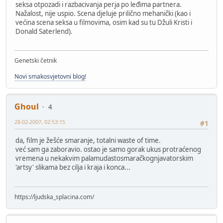
seksa otpozadi i razbacivanja perja po leđima partnera.
Nažalost, nije uspio. Scena djeluje prilično mehanički (kao i
većina scena seksa u filmovima, osim kad su tu Džuli Kristi i
Donald Saterlend).
Genetski četnik
Novi smakosvjetovni blog!
Ghoul
4
28-02-2007, 02:53:15
#1
da, film je žešće smaranje, totalni waste of time.
već sam ga zaboravio. ostao je samo gorak ukus protraćenog
vremena u nekakvim palamudastosmaračkognjavatorskim
'artsy' slikama bez cilja i kraja i konca...
https://ljudska_splacina.com/