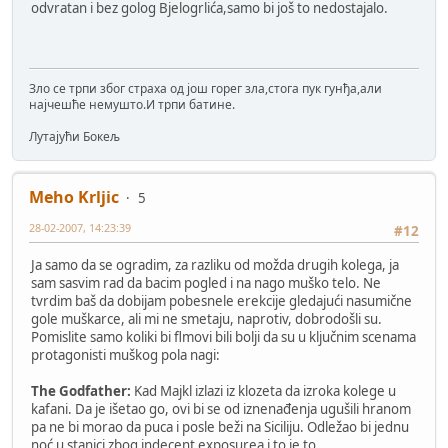
odvratan i bez golog Bjelogrlića,samo bi još to nedostajalo.
Зло се трпи због страха од још горег зла,стога пук гунђа,али
најчешће немушто.И трпи батине.
Лутајући Бокељ
Meho Krljic
5
28-02-2007, 14:23:39
#12
Ja samo da se ogradim, za razliku od možda drugih kolega, ja
sam sasvim rad da bacim pogled i na nago muško telo. Ne
tvrdim baš da dobijam pobesnele erekcije gledajući nasumične
gole muškarce, ali mi ne smetaju, naprotiv, dobrodošli su.
Pomislite samo koliki bi flmovi bili bolji da su u ključnim scenama
protagonisti muškog pola nagi:
The Godfather:
Kad Majkl izlazi iz klozeta da izroka kolege u
kafani. Da je išetao go, ovi bi se od iznenađenja ugušili hranom
pa ne bi morao da puca i posle beži na Siciliju. Odležao bi jednu
noć u stanici zbog indecent exposurea i to je to.