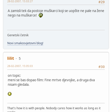
28-02-2007, 15:03:27
#29
A zamisli tek da postoje muškarci koji se uopšte ne pale na žene
nego na muškarce!
Genetski četnik
Novi smakosvjetovni blog!
lilit
5
28-02-2007, 15:05:03
#30
on topic:
meni se bas dopao film: Fine mrtve djevojke, a druga dva
nisam gledala.
That's how it is with people. Nobody cares how it works as long as it