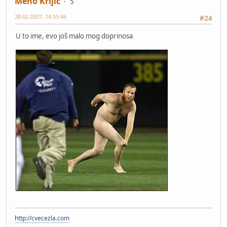
Meho Krljic
5
28-02-2007, 14:55:46
#24
U to ime, evo još malo mog doprinosa
http://cvecezla.com