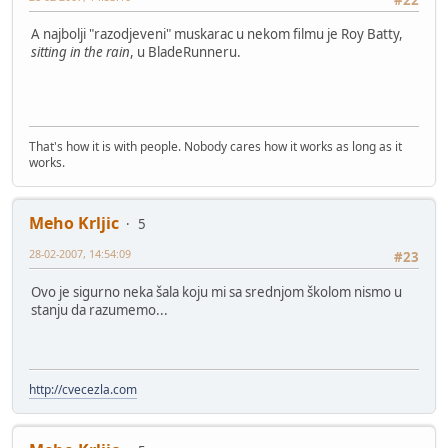
A najbolji "razodjeveni" muskarac u nekom filmu je Roy Batty,
sitting in the rain
, u BladeRunneru.
That's how it is with people. Nobody cares how it works as long as it
works.
Meho Krljic
5
28-02-2007, 14:54:09
#23
Ovo je sigurno neka šala koju mi sa srednjom školom nismo u
stanju da razumemo...
http://cvecezla.com