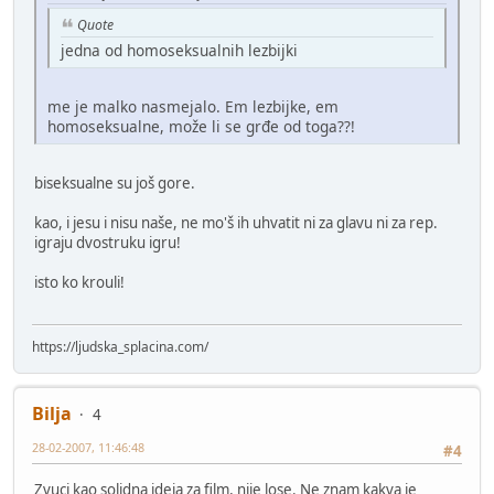
Quote
jedna od homoseksualnih lezbijki
me je malko nasmejalo. Em lezbijke, em
homoseksualne, može li se grđe od toga??!
biseksualne su još gore.
kao, i jesu i nisu naše, ne mo'š ih uhvatit ni za glavu ni za rep.
igraju dvostruku igru!
isto ko krouli!
https://ljudska_splacina.com/
Bilja
4
28-02-2007, 11:46:48
#4
Zvuci kao solidna ideja za film, nije lose. Ne znam kakva je