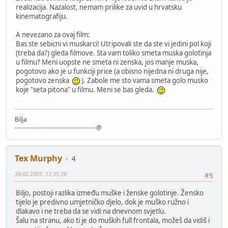
realizacija. Nazalost, nemam prilike za uvid u hrvatsku
kinematografiju.
A nevezano za ovaj film:
Bas ste sebicni vi muskarci! Utripovali ste da ste vi jedini pol koji
(treba da?) gleda filmove. Sta vam toliko smeta muska golotinja
u filmu? Meni uopste ne smeta ni zenska, jos manje muska,
pogotovo ako je u funkciji price (a obisno nijedna ni druga nije,
pogotovo zenska
). Zabole me sto vama smeta golo musko
koje "seta pitona" u filmu. Meni se bas gleda.
Bilja
----------------------------------------@
Tex Murphy
4
28-02-2007, 12:35:28
#5
Biljo, postoji razlika između muške i ženske golotinje. Žensko
tijelo je predivno umjetničko djelo, dok je muško ružno i
dlakavo i ne treba da se vidi na dnevnom svjetlu.
Šalu na stranu, ako ti je do muških full frontala, možeš da vidiš i