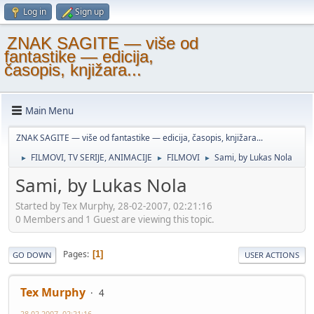
Log in
Sign up
ZNAK SAGITE — više od
fantastike — edicija,
časopis, knjižara...
Main Menu
ZNAK SAGITE — više od fantastike — edicija, časopis, knjižara...
FILMOVI, TV SERIJE, ANIMACIJE
FILMOVI
Sami, by Lukas Nola
►
►
►
Sami, by Lukas Nola
Started by Tex Murphy, 28-02-2007, 02:21:16
0 Members and 1 Guest are viewing this topic.
Pages
1
GO DOWN
USER ACTIONS
Tex Murphy
4
28-02-2007, 02:21:16