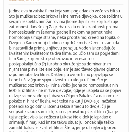
Jedina dva hrvatska filma koja sam pogledao do večeras bili su
Što je muškarac bez brkova i Fine mrtve djevojke, oba solidna u
svojim respektivnim žanrovima (komedija i triler koji ilustruje
zatucanost današnjeg Zagreba u vidu netolerantnosti prema
homoseksualnim ženama (padne li nekom na pamet neka
homofobija s moje strane, neka pročita moj creed na topiku o
Džejmsu Kameronu) i ljudima koji drže mrtve žene u stanu da
bi nastavili da primaju njihovu penziju). Vođen iznenađujuće
kvalitetnim kvalitetom ta dva filma, odlučio sam da pogledam i
film Sami, koji em što je obećavao interesantno
postapokaliptično (?) turobno okruženje sa dominantnim
nijansama plave i zelene boje, em je sadržavao glavne glumce
iz pomenuta dva filma. Daklem, u ovom filmu pojavljuju se
Leon Lučev (igrao sjajnu dvostruku ulogu u filmu Što je
muškarac bez brkova) i Nina Violić (jedna od homoseksualnih
lezbijki iz filma Fine mrtve djevojke, gdje je uspjela da se pojavi
u dvije scene vođenja ljubavi sa Olgom Pakalović a da nam ne
pokaže ni hint of flesh). Već tekst na kutiji DVD-a je, nažalost,
potencirao golotinju i scenu seksa između to dvoje, čiji je
snepšot krasio i sam disk, kao i vjerovatno plakat filma (bar je
taj snepšot visio iza režisera Lukasa Nole dok je laprdao o
snimanju filma). Kad imate takvu situaciju, ondak nije teško
zamisliti kakav je kvalitet filma. Šteta, jer je u trejleru (pored