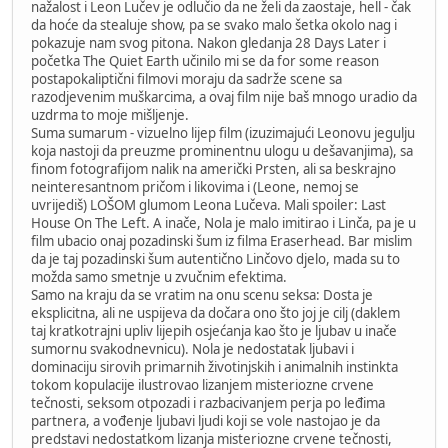
nažalost i Leon Lučev je odlučio da ne želi da zaostaje, hell - čak
da hoće da stealuje show, pa se svako malo šetka okolo nag i
pokazuje nam svog pitona. Nakon gledanja 28 Days Later i
početka The Quiet Earth učinilo mi se da for some reason
postapokaliptični filmovi moraju da sadrže scene sa
razodjevenim muškarcima, a ovaj film nije baš mnogo uradio da
uzdrma to moje mišljenje.
Suma sumarum - vizuelno lijep film (izuzimajući Leonovu jegulju
koja nastoji da preuzme prominentnu ulogu u dešavanjima), sa
finom fotografijom nalik na američki Prsten, ali sa beskrajno
neinteresantnom pričom i likovima i (Leone, nemoj se
uvrijediš) LOŠOM glumom Leona Lučeva. Mali spoiler: Last
House On The Left. A inače, Nola je malo imitirao i Linča, pa je u
film ubacio onaj pozadinski šum iz filma Eraserhead. Bar mislim
da je taj pozadinski šum autentično Linčovo djelo, mada su to
možda samo smetnje u zvučnim efektima.
Samo na kraju da se vratim na onu scenu seksa: Dosta je
eksplicitna, ali ne uspijeva da dočara ono što joj je cilj (daklem
taj kratkotrajni upliv lijepih osjećanja kao što je ljubav u inače
sumornu svakodnevnicu). Nola je nedostatak ljubavi i
dominaciju sirovih primarnih životinjskih i animalnih instinkta
tokom kopulacije ilustrovao lizanjem misteriozne crvene
tečnosti, seksom otpozadi i razbacivanjem perja po leđima
partnera, a vođenje ljubavi ljudi koji se vole nastojao je da
predstavi nedostatkom lizanja misteriozne crvene tečnosti,