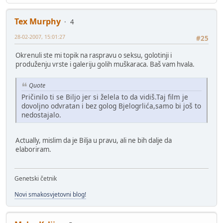
Tex Murphy
4
28-02-2007, 15:01:27
#25
Okrenuli ste mi topik na raspravu o seksu, golotinji i
produženju vrste i galeriju golih muškaraca. Baš vam hvala.
Quote
Pričinilo ti se Biljo jer si želela to da vidiš.Taj film je
dovoljno odvratan i bez golog Bjelogrlića,samo bi još to
nedostajalo.
Actually, mislim da je Bilja u pravu, ali ne bih dalje da
elaboriram.
Genetski četnik
Novi smakosvjetovni blog!