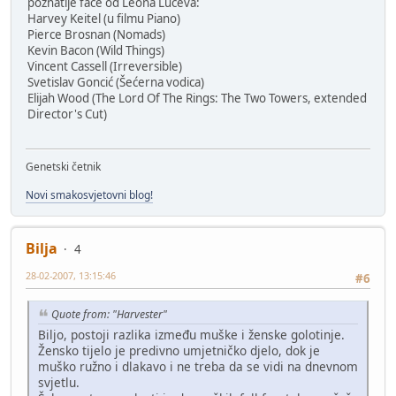
poznatije face od Leona Lučeva:
Harvey Keitel (u filmu Piano)
Pierce Brosnan (Nomads)
Kevin Bacon (Wild Things)
Vincent Cassell (Irreversible)
Svetislav Goncić (Šećerna vodica)
Elijah Wood (The Lord Of The Rings: The Two Towers, extended
Director's Cut)
Genetski četnik
Novi smakosvjetovni blog!
Bilja
4
28-02-2007, 13:15:46
#6
Quote from: "Harvester"
Biljo, postoji razlika između muške i ženske golotinje.
Žensko tijelo je predivno umjetničko djelo, dok je
muško ružno i dlakavo i ne treba da se vidi na dnevnom
svjetlu.