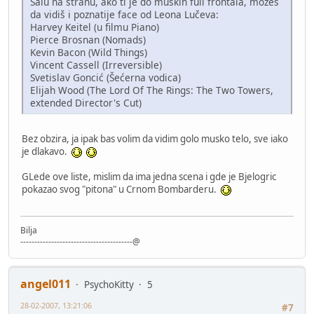
Šalu na stranu, ako ti je do muških full frontala, možeš
da vidiš i poznatije face od Leona Lučeva:
Harvey Keitel (u filmu Piano)
Pierce Brosnan (Nomads)
Kevin Bacon (Wild Things)
Vincent Cassell (Irreversible)
Svetislav Goncić (Šećerna vodica)
Elijah Wood (The Lord Of The Rings: The Two Towers,
extended Director's Cut)
Bez obzira, ja ipak bas volim da vidim golo musko telo, sve iako
je dlakavo.
GLede ove liste, mislim da ima jedna scena i gde je Bjelogric
pokazao svog "pitona" u Crnom Bombarderu.
Bilja
----------------------------------------@
angel011
PsychoKitty
5
28-02-2007, 13:21:06
#7