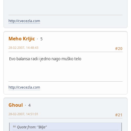
http://cvecezla.com
Meho Krljic
5
28-02-2007, 14:48:43
#20
Evo balansa radi i jedno nago muško telo
http://cvecezla.com
Ghoul
4
28-02-2007, 14:51:01
#21
Quote from: "Bilja"