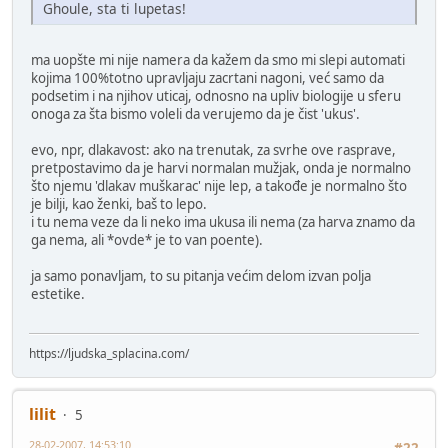
Ghoule, sta ti lupetas!
ma uopšte mi nije namera da kažem da smo mi slepi automati
kojima 100%totno upravljaju zacrtani nagoni, već samo da
podsetim i na njihov uticaj, odnosno na upliv biologije u sferu
onoga za šta bismo voleli da verujemo da je čist 'ukus'.
evo, npr, dlakavost: ako na trenutak, za svrhe ove rasprave,
pretpostavimo da je harvi normalan mužjak, onda je normalno
što njemu 'dlakav muškarac' nije lep, a takođe je normalno što
je bilji, kao ženki, baš to lepo.
i tu nema veze da li neko ima ukusa ili nema (za harva znamo da
ga nema, ali *ovde* je to van poente).
ja samo ponavljam, to su pitanja većim delom izvan polja
estetike.
https://ljudska_splacina.com/
lilit
5
28-02-2007, 14:53:10
#22