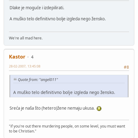
Dlake je moguće i izdepilirati.
A muško telo definitivno bolje izgleda nego žensko.
We're all mad here.
Kastor
4
28-02-2007, 13:45:08
#8
Quote from: "angel011"
A muško telo definitivno bolje izgleda nego žensko.
Sreća je naša što (hetero)žene nemaju ukusa.
"if you're out there murdering people, on some level, you must want
to be Christian."