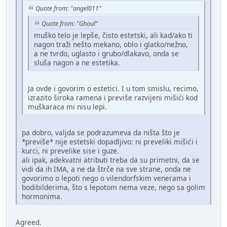
Quote from: "angel011"
Quote from: "Ghoul"
muško telo je lepše, čisto estetski, ali kad/ako ti
nagon traži nešto mekano, oblo i glatko/nežno,
a ne tvrdo, uglasto i grubo/dlakavo, onda se
sluša nagon a ne estetika.
Ja ovde i govorim o estetici. I u tom smislu, recimo,
izrazito široka ramena i previše razvijeni mišići kod
muškaraca mi nisu lepi.
pa dobro, valjda se podrazumeva da ništa što je
*previše* nije estetski dopadljivo: ni preveliki mišići i
kurci, ni prevelike sise i guze.
ali ipak, adekvatni atributi treba da su primetni, da se
vidi da ih IMA, a ne da štrče na sve strane, onda ne
govorimo o lepoti nego o vilendorfskim venerama i
bodibilderima, što s lepotom nema veze, nego sa golim
hormonima.
Agreed.