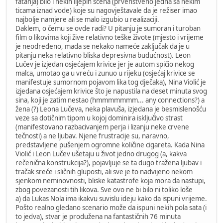
fatanja) bilo i nekih lijepih scena (prvenstveno jedna sa nekim
ticama iznad vode) koje su nagovještavale da je režiser imao
najbolje namjere ali se malo izgubio u realizaciji.
Daklem, o čemu se ovde radi? U pitanju je sumoran i turoban
film o likovima koji žive relativno teške živote (mjesto i vrijeme
je neodređeno, mada se nekako nameće zaključak da je u
pitanju neka relativno bliska depresivna budućnost). Leon
Lučev je izjedan osjećajem krivice jer je autom spičio nekog
malca, umotao ga u vreću i zunuo u rijeku (osjećaj krivice se
manifestuje sumornom pojavom lika tog dječaka), Nina Violić je
izjedana osjećajem krivice što je napustila na deset minuta svog
sina, koji je zatim nestao (hmmmmmmm... any connections?) a
žena (?) Leona Lučeva, neka plavuša, izjedana je besmislenošću
veze sa dotičnim tipom u kojoj dominira isključivo strast
(manifestovano razbacivanjem perja i lizanju neke crvene
tečnosti) a ne ljubav. Njene frustracije su, naravno,
predstavljene pušenjem ogromne količine cigareta. Kada Nina
Violić i Leon Lučev ušetaju u život jedno drugog (a, kakva
rečenična konstrukcija?), pojavljuje se ta dugo tražena ljubav i
tračak sreće i sličnih gluposti, ali sve je to nadvijeno nekom
sjenkom neminovnosti, bliske katastrofe koja mora da nastupi,
zbog povezanosti tih likova. Sve ovo ne bi bilo ni toliko loše
a) da Lukas Nola ima ikakvu suvislu ideju kako da ispuni vrijeme.
Pošto realno gledano scenario može da ispuni nekih pola sata (i
to jedva), stvar je produžena na fantastičnih 76 minuta