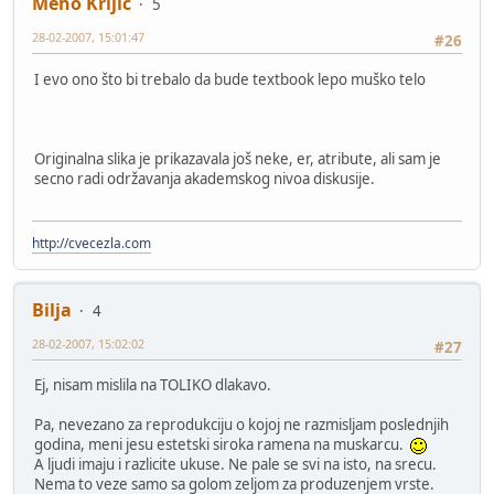
Meho Krljic
5
28-02-2007, 15:01:47
#26
I evo ono što bi trebalo da bude textbook lepo muško telo
Originalna slika je prikazavala još neke, er, atribute, ali sam je
secno radi održavanja akademskog nivoa diskusije.
http://cvecezla.com
Bilja
4
28-02-2007, 15:02:02
#27
Ej, nisam mislila na TOLIKO dlakavo.
Pa, nevezano za reprodukciju o kojoj ne razmisljam poslednjih
godina, meni jesu estetski siroka ramena na muskarcu.
A ljudi imaju i razlicite ukuse. Ne pale se svi na isto, na srecu.
Nema to veze samo sa golom zeljom za produzenjem vrste.