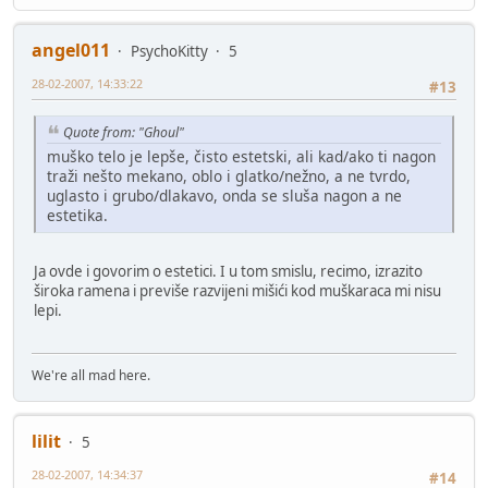
angel011
PsychoKitty
5
28-02-2007, 14:33:22
#13
Quote from: "Ghoul"
muško telo je lepše, čisto estetski, ali kad/ako ti nagon
traži nešto mekano, oblo i glatko/nežno, a ne tvrdo,
uglasto i grubo/dlakavo, onda se sluša nagon a ne
estetika.
Ja ovde i govorim o estetici. I u tom smislu, recimo, izrazito
široka ramena i previše razvijeni mišići kod muškaraca mi nisu
lepi.
We're all mad here.
lilit
5
28-02-2007, 14:34:37
#14