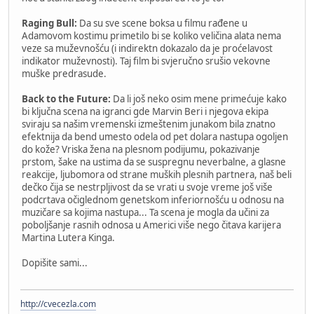
Raging Bull:
Da su sve scene boksa u filmu rađene u
Adamovom kostimu primetilo bi se koliko veličina alata nema
veze sa muževnošću (i indirektn dokazalo da je proćelavost
indikator muževnosti). Taj film bi svjeručno srušio vekovne
muške predrasude.
Back to the Future:
Da li još neko osim mene primećuje kako
bi ključna scena na igranci gde Marvin Beri i njegova ekipa
sviraju sa našim vremenski izmeštenim junakom bila znatno
efektnija da bend umesto odela od pet dolara nastupa ogoljen
do kože? Vriska žena na plesnom podijumu, pokazivanje
prstom, šake na ustima da se suspregnu neverbalne, a glasne
reakcije, ljubomora od strane muških plesnih partnera, naš beli
dečko čija se nestrpljivost da se vrati u svoje vreme još više
podcrtava očiglednom genetskom inferiornošću u odnosu na
muzičare sa kojima nastupa... Ta scena je mogla da učini za
poboljšanje rasnih odnosa u Americi više nego čitava karijera
Martina Lutera Kinga.
Dopišite sami...
http://cvecezla.com