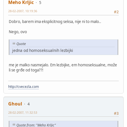
Meho Krljic
5
28-02-2007, 10:19:36
#2
Dobro, barem ima eksplicitnog seksa, nije ni to malo..
Nego, ovo
Quote
jedna od homoseksualnih lezbijki
me je malko nasmejalo. Em lezbijke, em homoseksualne, može
li se grđe od toga??!
http://cvecezla.com
Ghoul
4
28-02-2007, 11:32:53
#3
Quote from: "Meho Krljic"