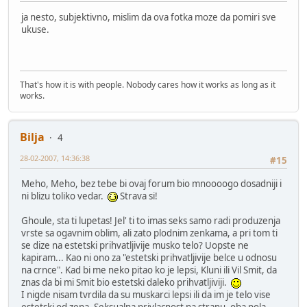
ja nesto, subjektivno, mislim da ova fotka moze da pomiri sve
ukuse.
That's how it is with people. Nobody cares how it works as long as it
works.
Bilja
4
28-02-2007, 14:36:38
#15
Meho, Meho, bez tebe bi ovaj forum bio mnoooogo dosadniji i
ni blizu toliko vedar.
Strava si!
Ghoule, sta ti lupetas! Jel' ti to imas seks samo radi produzenja
vrste sa ogavnim oblim, ali zato plodnim zenkama, a pri tom ti
se dize na estetski prihvatljivije musko telo? Uopste ne
kapiram... Kao ni ono za "estetski prihvatljivije belce u odnosu
na crnce". Kad bi me neko pitao ko je lepsi, Kluni ili Vil Smit, da
znas da bi mi Smit bio estetski daleko prihvatljiviji.
I nigde nisam tvrdila da su muskarci lepsi ili da im je telo vise