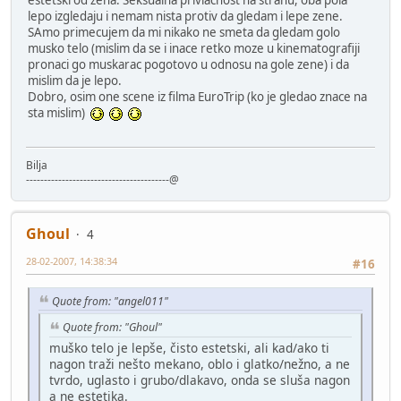
estetski od zena. Seksualna privlacnost na stranu, oba pola
lepo izgledaju i nemam nista protiv da gledam i lepe zene.
SAmo primecujem da mi nikako ne smeta da gledam golo
musko telo (mislim da se i inace retko moze u kinematografiji
pronaci go muskarac pogotovo u odnosu na gole zene) i da
mislim da je lepo.
Dobro, osim one scene iz filma EuroTrip (ko je gledao znace na
sta mislim)
Bilja
----------------------------------------@
Ghoul
4
28-02-2007, 14:38:34
#16
Quote from: "angel011"
Quote from: "Ghoul"
muško telo je lepše, čisto estetski, ali kad/ako ti
nagon traži nešto mekano, oblo i glatko/nežno, a ne
tvrdo, uglasto i grubo/dlakavo, onda se sluša nagon
a ne estetika.