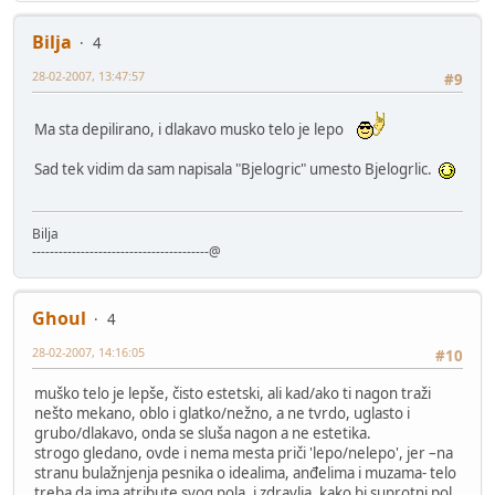
Bilja
4
28-02-2007, 13:47:57
#9
Ma sta depilirano, i dlakavo musko telo je lepo
Sad tek vidim da sam napisala "Bjelogric" umesto Bjelogrlic.
Bilja
----------------------------------------@
Ghoul
4
28-02-2007, 14:16:05
#10
muško telo je lepše, čisto estetski, ali kad/ako ti nagon traži
nešto mekano, oblo i glatko/nežno, a ne tvrdo, uglasto i
grubo/dlakavo, onda se sluša nagon a ne estetika.
strogo gledano, ovde i nema mesta priči 'lepo/nelepo', jer –na
stranu bulažnjenja pesnika o idealima, anđelima i muzama- telo
treba da ima atribute svog pola, i zdravlja, kako bi suprotni pol