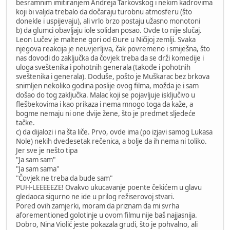
besramnim imitiranjem Andreja Tarkovskog i nekim kadrovima
koji bi valjda trebalo da dočaraju turobnu atmosferu (što
donekle i uspijevaju), ali vrlo brzo postaju užasno monotoni
b) da glumci obavljaju iole solidan posao. Ovde to nije slučaj.
Leon Lučev je maltene gori od Đure u Ničijoj zemlji. Svaka
njegova reakcija je neuvjerljiva, čak povremeno i smiješna, što
nas dovodi do zaključka da čovjek treba da se drži komedije i
uloga sveštenika i pohotnih generala (takođe i pohotnih
sveštenika i generala). Doduše, pošto je Muškarac bez brkova
snimljen nekoliko godina poslije ovog filma, možda je i sam
došao do tog zaključka. Malac koji se pojavljuje isključivo u
flešbekovima i kao prikaza i nema mnogo toga da kaže, a
bogme nemaju ni one dvije žene, što je predmet sljedeće
tačke.
c) da dijalozi i na šta liče. Prvo, ovde ima (po izjavi samog Lukasa
Nole) nekih dvedesetak rečenica, a bolje da ih nema ni toliko.
Jer sve je nešto tipa
"Ja sam sam"
"Ja sam sama"
"Čovjek ne treba da bude sam"
PUH-LEEEEEZE! Ovakvo ukucavanje poente čekićem u glavu
gledaoca sigurno ne ide u prilog režiserovoj stvari.
Pored ovih zamjerki, moram da priznam da mi svrha
aforementioned golotinje u ovom filmu nije baš najjasnija.
Dobro, Nina Violić jeste pokazala grudi, što je pohvalno, ali