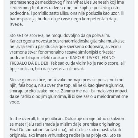
promasenog Zemeckisovog filma What Lies Beneath koji ima
redeeming features u dve scene, od kojih je poslednja isto
podvodna, i pomislio zasto Ellisu ona nije posluzila kao uzor, ili
bar inspiracija, buduci da je i vise nego kompetentan da je
izvede.
Sto se tice score-a, ne mogu dovoljno da ga pohvalim.
Kancerogena novostarousranaomladinska gitarska muzika se
ne javlja sem u par slucaja gde savrseno odgovara, a vecinu
vremena stvar fenomenalno resava simfonijski orkestar
podrzan blagom elektronikom - KAKO BI UVEK I JEDINO
TREBALO DA BUDE!!! Tek sad cu da vidim ko je radio score, ali
tip je odlican, bilo da je veteran ili novak.
Sto se glumaca tice, oni iovako nemaju previse posla, neki od
njih, fala bogu, nisu over the top, ali neki, kao glavna glumica,
smiraju preko svake mere. Zanima me da li bi imalo veci impact
da se radilo o boljim glumcima, ili bi sve zaslo u melodramaticne
vode.
In the overall, film je odlican. Dokazuje da nije bitno o kakvom
se materijalu radi (mada ja mislim da je premisa originalnog
Final Destionation fantasticna), niti da li se radi o nastavku ili
originalu, ako imate vrhunskog reditelja na projektu. Sto se