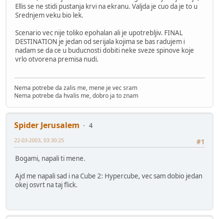
Ellis se ne stidi pustanja krvi na ekranu. Valjda je cuo da je to u
Srednjem veku bio lek.
Scenario vec nije toliko epohalan ali je upotrebljiv. FINAL
DESTINATION je jedan od serijala kojima se bas radujem i
nadam se da ce u buducnosti dobiti neke sveze spinove koje
vrlo otvorena premisa nudi.
Nema potrebe da zalis me, mene je vec sram
Nema potrebe da hvalis me, dobro ja to znam
Spider Jerusalem
4
22-03-2003, 03:30:25
#1
Bogami, napali ti mene.
Ajd me napali sad i na Cube 2: Hypercube, vec sam dobio jedan
okej osvrt na taj flick.