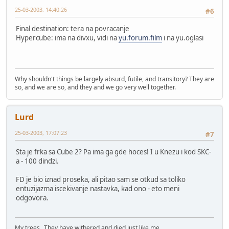
25-03-2003, 14:40:26
#6
Final destination: tera na povracanje
Hypercube: ima na divxu, vidi na
yu.forum.film
i na yu.oglasi
Why shouldn't things be largely absurd, futile, and transitory? They are
so, and we are so, and they and we go very well together.
Lurd
25-03-2003, 17:07:23
#7
Sta je frka sa Cube 2? Pa ima ga gde hoces! I u Knezu i kod SKC-
a - 100 dindzi.
FD je bio iznad proseka, ali pitao sam se otkud sa toliko
entuzijazma iscekivanje nastavka, kad ono - eto meni
odgovora.
My trees...They have withered and died just like me.