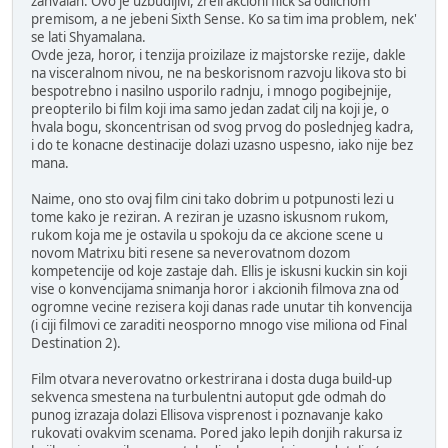
zahvalan. Ovo je uzbudljivi, zreli akcioni flick sa odlicnom
premisom, a ne jebeni Sixth Sense. Ko sa tim ima problem, nek'
se lati Shyamalana.
Ovde jeza, horor, i tenzija proizilaze iz majstorske rezije, dakle
na visceralnom nivou, ne na beskorisnom razvoju likova sto bi
bespotrebno i nasilno usporilo radnju, i mnogo pogibejnije,
preopterilo bi film koji ima samo jedan zadat cilj na koji je, o
hvala bogu, skoncentrisan od svog prvog do poslednjeg kadra,
i do te konacne destinacije dolazi uzasno uspesno, iako nije bez
mana.
Naime, ono sto ovaj film cini tako dobrim u potpunosti lezi u
tome kako je reziran. A reziran je uzasno iskusnom rukom,
rukom koja me je ostavila u spokoju da ce akcione scene u
novom Matrixu biti resene sa neverovatnom dozom
kompetencije od koje zastaje dah. Ellis je iskusni kuckin sin koji
vise o konvencijama snimanja horor i akcionih filmova zna od
ogromne vecine rezisera koji danas rade unutar tih konvencija
(i ciji filmovi ce zaraditi neosporno mnogo vise miliona od Final
Destination 2).
Film otvara neverovatno orkestrirana i dosta duga build-up
sekvenca smestena na turbulentni autoput gde odmah do
punog izrazaja dolazi Ellisova visprenost i poznavanje kako
rukovati ovakvim scenama. Pored jako lepih donjih rakursa iz