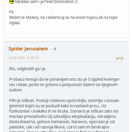
Gleadao sam i ja Final Destination 2.
PS
Molim te Mickey, ne reklamiraj se na ovom topicu idi na topic
oglasi.
Spider Jerusalem
4
22-04-2003, 16:38:13
#15
Eto, odgledah ga i ja.
Probacu mnogo da ne ponavljam ono sto je Crippled Avenger
vec rekao, posto se gotovo u potpunosti slazem sa njegovim
sudom.
Film je odlican. Postoji relativno upotrebljiv, zanimljiv i unosan
gimmick kojim su se posluzili kako bi nastavili pricu, i to
funkcionise i svakako ih ne bruka. Scenario je odlican zato sto
ima kao prevashodni cilj uzbudljivu eksploataciju, odradjenu
dosta linearno, gotovo mehanicki. Naravno, operisan je od
patetike, cak i od razvoja likova, i za to sam im beskrajno