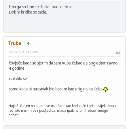
Ima ga so Homercheto, nudi o mi se.
Dobra kritike so sada.
Truba
4
22-03-2003, 11:22:09
#4
čovječe kada se sjetim da sam Kubu čekao da pogledam ravno
4 godine
isplatilo se
samo kada bi nastavak bio barem kao originalna Kuba
Najjači forum na kojem se osjećam kao kod kuće i gdje uvijek mogu
reći što mislim bez posljedica, mada ipak ne bih trebao mnogo
pričati...