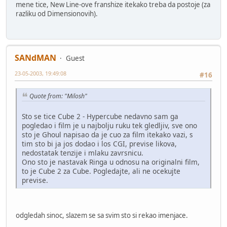
mene tice, New Line-ove franshize itekako treba da postoje (za
razliku od Dimensionovih).
SANdMAN
Guest
23-05-2003, 19:49:08
#16
Quote from: "Milosh"
Sto se tice Cube 2 - Hypercube nedavno sam ga
pogledao i film je u najbolju ruku tek gledljiv, sve ono
sto je Ghoul napisao da je cuo za film itekako vazi, s
tim sto bi ja jos dodao i los CGI, previse likova,
nedostatak tenzije i mlaku zavrsnicu.
Ono sto je nastavak Ringa u odnosu na originalni film,
to je Cube 2 za Cube. Pogledajte, ali ne ocekujte
previse.
odgledah sinoc, slazem se sa svim sto si rekao imenjace.