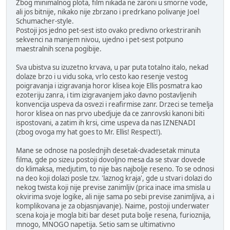
Zbog minimalnog plota, film nikada ne zaroni u smorne vode,
ali jos bitnije, nikako nije zbrzano i predrkano polivanje Joel
Schumacher-style.
Postoji jos jedno pet-sest isto ovako predivno orkestriranih
sekvenci na manjem nivou, ujedno i pet-sest potpuno
maestralnih scena pogibije.
Sva ubistva su izuzetno krvava, u par puta totalno italo, nekad
dolaze brzo i u vidu soka, vrlo cesto kao resenje vestog
poigravanja i izigravanja horor klisea koje Ellis posmatra kao
ezoteriju zanra, i tim izigravanjem jako davno postavljenih
konvencija uspeva da osvezi i reafirmise zanr. Drzeci se temelja
horor klisea on nas prvo ubedjuje da ce zanrovski kanoni biti
ispostovani, a zatim ih krsi, cime uspeva da nas IZNENADI
(zbog ovoga my hat goes to Mr. Ellis! Respect!).
Mane se odnose na poslednjih desetak-dvadesetak minuta
filma, gde po sizeu postoji dovoljno mesa da se stvar dovede
do klimaksa, medjutim, to nije bas najbolje reseno. To se odnosi
na deo koji dolazi posle tzv. 'laznog kraja', gde u stvari dolazi do
nekog twista koji nije previse zanimljiv (prica inace ima smisla u
okvirima svoje logike, ali nije sama po sebi previse zanimljiva, a i
komplikovana je za objasnjavanje). Naime, postoji underwater
scena koja je mogla biti bar deset puta bolje resena, furioznija,
mnogo, MNOGO napetija. Setio sam se ultimativno