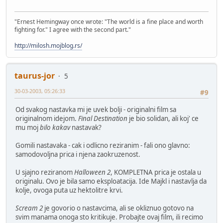
"Ernest Hemingway once wrote: "The world is a fine place and worth
fighting for." I agree with the second part."
http://milosh.mojblog.rs/
taurus-jor
5
30-03-2003, 05:26:33
#9
Od svakog nastavka mi je uvek bolji - originalni film sa
originalnom idejom.
Final Destination
je bio solidan, ali koj' ce
mu moj
bilo kakav
nastavak?
Gomili nastavaka - cak i odlicno reziranim - fali ono glavno:
samodovoljna prica i njena zaokruzenost.
U sjajno reziranom
Halloween 2
, KOMPLETNA prica je ostala u
originalu. Ovo je bila samo eksploatacija. Ide Majkl i nastavlja da
kolje, ovoga puta uz hektolitre krvi.
Scream 2
je govorio o nastavcima, ali se okliznuo gotovo na
svim manama onoga sto kritikuje. Probajte ovaj film, ili recimo