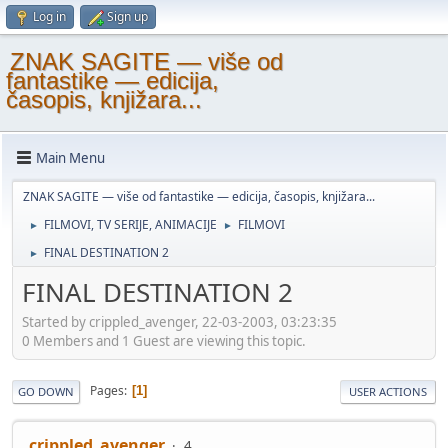
Log in
Sign up
ZNAK SAGITE — više od
fantastike — edicija,
časopis, knjižara...
Main Menu
ZNAK SAGITE — više od fantastike — edicija, časopis, knjižara...
FILMOVI, TV SERIJE, ANIMACIJE
FILMOVI
►
►
FINAL DESTINATION 2
►
FINAL DESTINATION 2
Started by crippled_avenger, 22-03-2003, 03:23:35
0 Members and 1 Guest are viewing this topic.
Pages
1
GO DOWN
USER ACTIONS
crippled_avenger
4