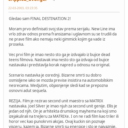
22-03-2003, 03:23:35
Gledao sam FINAL DESTINATION 2!
Moram prvo definisati svoj stav prema serijalu. New Line ima
vrlo zdrav odnos prema fransizama i uglavnom su se trudili da
ne prave film ako nemaju neki gimmick kojim ga vade iz
proseka.
Vec prvi film je imao nesto sto ga je izdvajalo iz bujice dead
teens filmova. Nastavak ima nesto sto ga izdvaja od bujice
nastavaka i predstavlja korak napred u odnosu na original.
Scenario nastavka je osrednji. Bizarne smrti su dobro
osmisljene iako se mozda previse insistira na automobilskim
nesrecama. Medjutim, objasnjenje sledi kad se prepozna
osnovni adut sequela.
REZIJA. Film je rezirao second unit maestro sa MATRIX
nastavaka. Joel Silver je imao njuh za second unit genije. Ellis je
jedan od njih. On je arhitekta drumskog mayhema na koji smo
izejakulirali na trejleru za MATRIXe. I on ne radi film kao triler ili
horor vec kao punokrvni akcjas. Ovaj kuckin sin poznaje
visceru, kazem ja. Bizarne smrti su energice i sto je najvaznije,