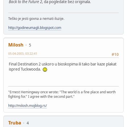
Back to the Future 2
, da pogledate bez originala.
Teško je jesti govna a nemati iluzije.
http://godineumagli.blogspot.com
Milosh
5
05-04-2003, 03:22:41
#10
Final Destination 2 uskoro u bioskopima ili tako bar kaze plakat
ispred Tuckwooda.
"Ernest Hemingway once wrote: "The world is a fine place and worth
fighting for." I agree with the second part."
http://milosh.mojblog.rs/
Truba
4