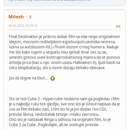
Milosh
5
30-03-2003, 05:09:33
#8
Final Destination je prilicno dobar film sa vise nego originalnom
idejom, mocnom rediteljskom egzekucijom (avinska nesreca,
scena sa autobusom itd.) i finom dozom crnog humora. Raduje
me sto kako cujem u sequelu nisu sjebali stvar vec su se,
umesto gotovo uvek kontraproduktivnog manira da se ponovo
izmislja prica (kao u npr. onom uzasu Halloween 6), ljudi bacili na
cistu eksploataciju, sto u ovom slucaju itekako obecava.
Jos da stigne na DivX...
Sto se tice Cube 2 - Hypercube nedavno sam ga pogledao i film
je u najbolju ruku tek gledljiv, sve ono sto je Ghoul napisao da je
cuo za film itekako vazi, s tim sto bi ja jos dodao i los CGI,
previse likova, nedostatak tenzije i mlaku zavrsnicu.
Ono sto je nastavak Ringa u odnosu na originalni film, to je
Cube 2 za Cube. Pogledajte, ali ne ocekujte previse.