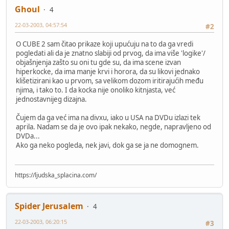
Ghoul
4
22-03-2003, 04:57:54
#2
O CUBE 2 sam čitao prikaze koji upućuju na to da ga vredi
pogledati ali da je znatno slabiji od prvog, da ima više 'logike'/
objašnjenja zašto su oni tu gde su, da ima scene izvan
hiperkocke, da ima manje krvi i horora, da su likovi jednako
klišetizirani kao u prvom, sa velikom dozom iritirajućih među
njima, i tako to. I da kocka nije onoliko kitnjasta, već
jednostavnijeg dizajna.
Čujem da ga već ima na divxu, iako u USA na DVDu izlazi tek
aprila. Nadam se da je ovo ipak nekako, negde, napravljeno od
DVDa...
Ako ga neko pogleda, nek javi, dok ga se ja ne domognem.
https://ljudska_splacina.com/
Spider Jerusalem
4
22-03-2003, 06:20:15
#3