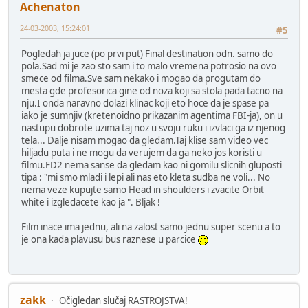
Achenaton
24-03-2003, 15:24:01
#5
Pogledah ja juce (po prvi put) Final destination odn. samo do
pola.Sad mi je zao sto sam i to malo vremena potrosio na ovo
smece od filma.Sve sam nekako i mogao da progutam do
mesta gde profesorica gine od noza koji sa stola pada tacno na
nju.I onda naravno dolazi klinac koji eto hoce da je spase pa
iako je sumnjiv (kretenoidno prikazanim agentima FBI-ja), on u
nastupu dobrote uzima taj noz u svoju ruku i izvlaci ga iz njenog
tela... Dalje nisam mogao da gledam.Taj klise sam video vec
hiljadu puta i ne mogu da verujem da ga neko jos koristi u
filmu.FD2 nema sanse da gledam kao ni gomilu slicnih gluposti
tipa : "mi smo mladi i lepi ali nas eto kleta sudba ne voli... No
nema veze kupujte samo Head in shoulders i zvacite Orbit
white i izgledacete kao ja ". Bljak !
Film inace ima jednu, ali na zalost samo jednu super scenu a to
je ona kada plavusu bus raznese u parcice
zakk
Očigledan slučaj RASTROJSTVA!