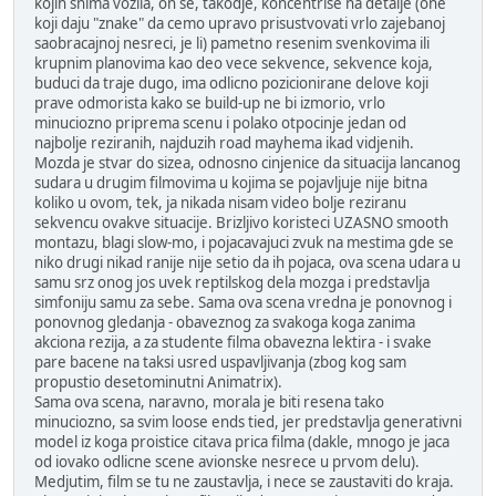
kojih snima vozila, on se, takodje, koncentrise na detalje (one
koji daju "znake" da cemo upravo prisustvovati vrlo zajebanoj
saobracajnoj nesreci, je li) pametno resenim svenkovima ili
krupnim planovima kao deo vece sekvence, sekvence koja,
buduci da traje dugo, ima odlicno pozicionirane delove koji
prave odmorista kako se build-up ne bi izmorio, vrlo
minuciozno priprema scenu i polako otpocinje jedan od
najbolje reziranih, najduzih road mayhema ikad vidjenih.
Mozda je stvar do sizea, odnosno cinjenice da situacija lancanog
sudara u drugim filmovima u kojima se pojavljuje nije bitna
koliko u ovom, tek, ja nikada nisam video bolje reziranu
sekvencu ovakve situacije. Brizljivo koristeci UZASNO smooth
montazu, blagi slow-mo, i pojacavajuci zvuk na mestima gde se
niko drugi nikad ranije nije setio da ih pojaca, ova scena udara u
samu srz onog jos uvek reptilskog dela mozga i predstavlja
simfoniju samu za sebe. Sama ova scena vredna je ponovnog i
ponovnog gledanja - obaveznog za svakoga koga zanima
akciona rezija, a za studente filma obavezna lektira - i svake
pare bacene na taksi usred uspavljivanja (zbog kog sam
propustio desetominutni Animatrix).
Sama ova scena, naravno, morala je biti resena tako
minuciozno, sa svim loose ends tied, jer predstavlja generativni
model iz koga proistice citava prica filma (dakle, mnogo je jaca
od iovako odlicne scene avionske nesrece u prvom delu).
Medjutim, film se tu ne zaustavlja, i nece se zaustaviti do kraja.