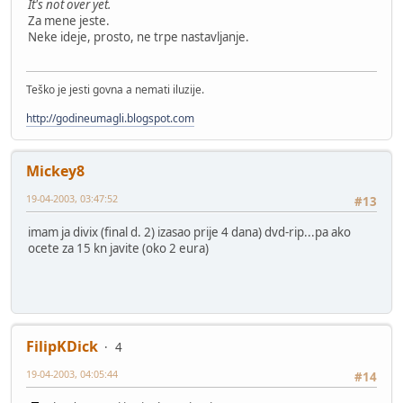
It's not over yet.
Za mene jeste.
Neke ideje, prosto, ne trpe nastavljanje.
Teško je jesti govna a nemati iluzije.
http://godineumagli.blogspot.com
Mickey8
19-04-2003, 03:47:52
#13
imam ja divix (final d. 2) izasao prije 4 dana) dvd-rip...pa ako
ocete za 15 kn javite (oko 2 eura)
FilipKDick
4
19-04-2003, 04:05:44
#14