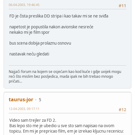
06-04-2003, 19:46:45
#11
FD je čista preslika DD stripa i kao takav mi se ne sviđa
napetost je popustila nakon avionske nesreće
nekako mi je film spor
bus scena dobija prolaznu osnovu
nastavak neću gledati
Najjači forum na kojem se osjećam kao kod kuće i gdje uvijek mogu
reći što mislim bez posljedica, mada ipak ne bih trebao mnogo
pričati...
taurus-jor
5
12-04-2003, 09:17:11
#12
Video sam trejler za FD 2.
Bas lepo sto me je ubedio u sve sto sam napisao na ovom
topicu. Em mi je prepricao film, em je izrekao kljucnu recenicu: