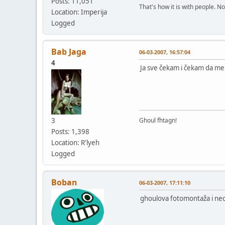
Posts: 11,051
That's how it is with people. N
Location: Imperija
Logged
Bab Jaga
06-03-2007, 16:57:04
4
Ja sve čekam i čekam da me 
3
Ghoul fhtagn!
Posts: 1,398
Location: R'lyeh
Logged
Boban
06-03-2007, 17:11:10
ghoulova fotomontaža i neod