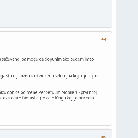
#4
toga sačuvano, pa mogu da dopunim ako budem imao
što nije uzeo u obzir cenu selotejpa kojim je lepio
opicu dobiće od mene Perpetuum Mobile 1 - prvi broj
ekstova o fantastici (tekst o Kingu koji je priredio
#5