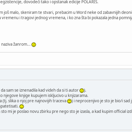
egzistencije, dovodeći tako i opstanak edicije POLARIS.
 još malo, skeniram te stvari, prebacim u Word neke od zabavnijih deonic
 u vremenu i tragovi jednog vremena, i ko zna šta bi pokazala jedna pomnija
r naziva žanrom...
o da sam se iznenadila kad videh da si ti autor
).
 njegove knjige kupujem iskljucivo u knjizarama.
(tj. slika o njoj pre najnovijih traceva
) i neprocenjivo je sto je bio/i sa
patetisati.
sto mi je poslao novu zbirku pre nego sto je izasla, a kad kupim official 