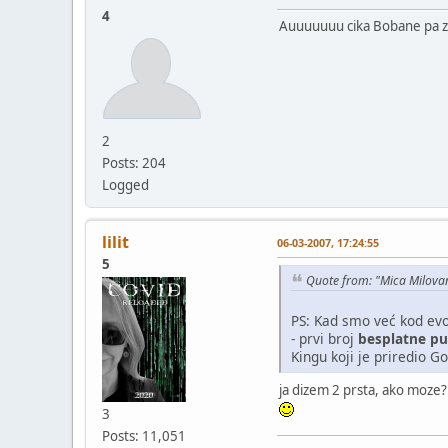
4
Auuuuuuu cika Bobane pa za
2
Posts: 204
Logged
lilit
06-03-2007, 17:24:55
5
Quote from: "Mica Milova
PS: Kad smo već kod evo
- prvi broj
besplatne pu
Kingu koji je priredio Go
ja dizem 2 prsta, ako moze?
3
Posts: 11,051