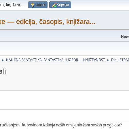
s, knjižara...
.
Log in
Sign up
— edicija, časopis, knjižara...
New
NAUČNA FANTASTIKA, FANTASTIKA i HOROR — KNJIŽEVNOST
Dela STRA
►
►
li
aručivanjem i kupovinom izdanja naših omiljenih žanrovskih pregalaca?