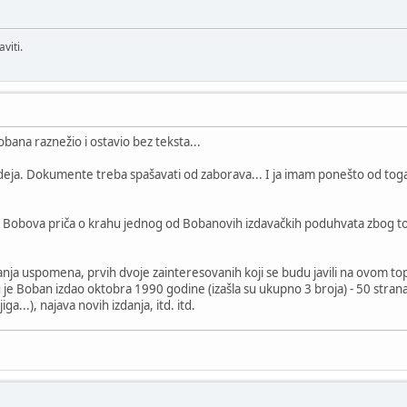
viti.
bana raznežio i ostavio bez teksta...
a ideja. Dokumente treba spašavati od zaborava... I ja imam ponešto od 
Bobova priča o krahu jednog od Bobanovih izdavačkih poduhvata zbog toga 
nja uspomena, prvih dvoje zainteresovanih koji se budu javili na ovom t
 je Boban izdao oktobra 1990 godine (izašla su ukupno 3 broja) - 50 strana t
ga...), najava novih izdanja, itd. itd.