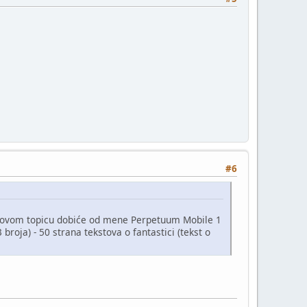
#6
na ovom topicu dobiće od mene Perpetuum Mobile 1
broja) - 50 strana tekstova o fantastici (tekst o