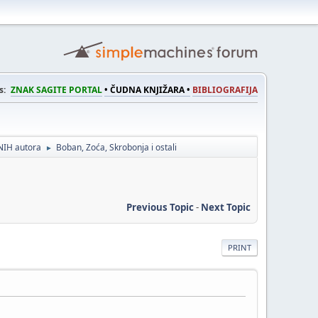
s:
ZNAK SAGITE PORTAL
• ČUDNA KNJIŽARA •
BIBLIOGRAFIJA
NIH autora
Boban, Zoća, Skrobonja i ostali
►
Previous Topic
-
Next Topic
PRINT