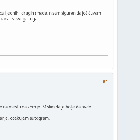
a i jednih i drugih (mada, nisam siguran da još čuvam
 analiza svega toga...
#1
d je na mestu na kom je. Mislim da je bolje da ovde
izdanje, ocekujem autogram.