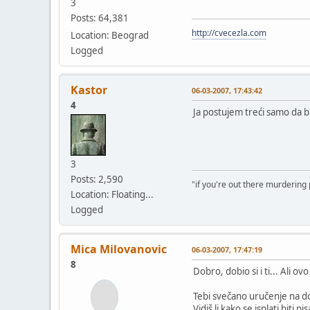
3
Posts: 64,381
http://cvecezla.com
Location: Beograd
Logged
Kastor
06-03-2007, 17:43:42
4
Ja postujem treći samo da b
3
Posts: 2,590
"if you're out there murdering
Location: Floating...
Logged
Mica Milovanovic
06-03-2007, 17:47:19
8
Dobro, dobio si i ti... Ali ovo
Tebi svečano uručenje na do
Vidiš li kako se isplati biti pi