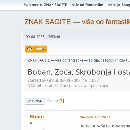
Welcome to
ZNAK SAGITE — više od fantastike — edicija, časopi
ZNAK SAGITE — više od fantastike 
09-08-2026, 13:53:46
Home
ZNAK SAGITE — više od fantastike — edicija, časopis, knjižara...
Boban, Zoća, Skrobonja i osta
Started by Ghoul, 06-03-2007, 16:24:37
0 Members and 1 Guest are viewing this topic.
Pages
1
GO DOWN
Ghoul
06-03-2007, 16:24:37
4
Kakva su vaša iskustva sa n