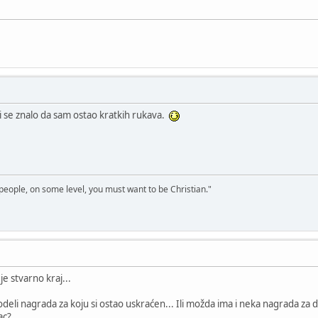
i se znalo da sam ostao kratkih rukava.
 people, on some level, you must want to be Christian."
 je stvarno kraj...
deli nagrada za koju si ostao uskraćen... Ili možda ima i neka nagrada za
sac?