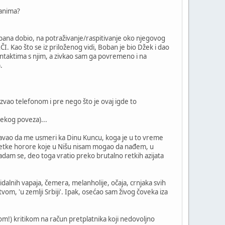
đanima?
obana dobio, na potraživanje/raspitivanje oko njegovog
Kao što se iz priloženog vidi, Boban je bio Džek i dao
ntaktima s njim, a zivkao sam ga povremeno i na
.
vao telefonom i pre nego što je ovaj igde to
mekog poveza)...
šavao da me usmeri ka Dinu Kuncu, koga je u to vreme
e retke horore koje u Nišu nisam mogao da nađem, u
dam se, deo toga vratio preko brutalno retkih azijata
idalnih vapaja, čemera, melanholije, očaja, crnjaka svih
tvom, 'u zemlji Srbiji'. Ipak, osećao sam živog čoveka iza
žom!) kritikom na račun pretplatnika koji nedovoljno