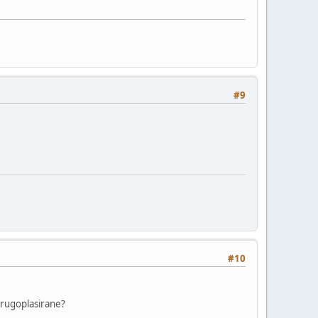
#9
#10
 drugoplasirane?