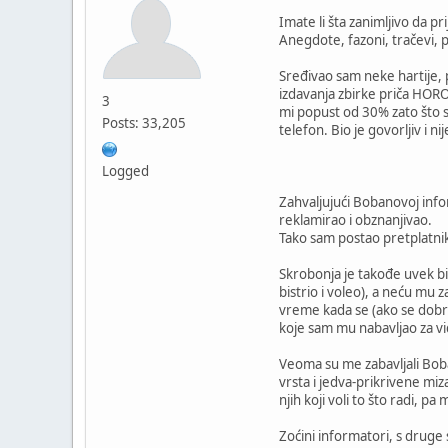
Imate li šta zanimljivo da p
Anegdote, fazoni, tračevi, 
Sređivao sam neke hartije, 
izdavanja zbirke priča HOR
3
mi popust od 30% zato što 
Posts: 33,205
telefon. Bio je govorljiv i 
Logged
Zahvaljujući Bobanovoj inf
reklamirao i obznanjivao.
Tako sam postao pretplatnik
Skrobonja je takođe uvek b
bistrio i voleo), a neću mu
vreme kada se (ako se dobro
koje sam mu nabavljao za v
Veoma su me zabavljali Boban
vrsta i jedva-prikrivene miz
njih koji voli to što radi, pa
Zoćini informatori, s druge 