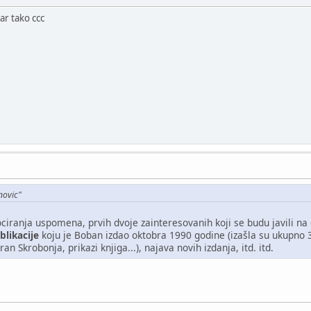
r tako ccc
novic"
ciranja uspomena, prvih dvoje zainteresovanih koji se budu javili 
blikacije
koju je Boban izdao oktobra 1990 godine (izašla su ukupno 3 
ran Skrobonja, prikazi knjiga...), najava novih izdanja, itd. itd.