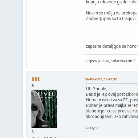
kupuju i dovode ga do ruba 
Nosim se mišlju da prekopam
Zoćine!): ipak su to tragovi
zapazite detalj gde se horo
https://ljudska_splacina.com/
lilit
06-03-2007, 16:47:32
5
Uh Ghoule,
Bas ti je lep ovaj post (skor
Nemam iskustva sa ZZ, posto
Boban je prava majka Tereza 
stanem jer cu se previse ras
Skrobonji sam jako zahvalna 
edit: typo
3