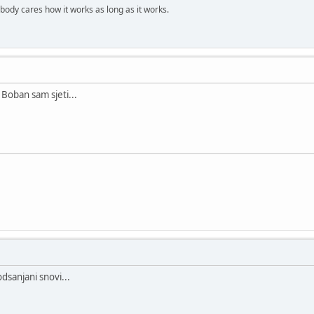
obody cares how it works as long as it works.
Boban sam sjeti...
sanjani snovi...