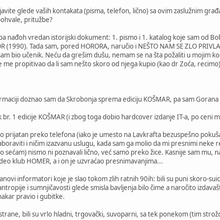
rijavite glede vaših kontakata (pisma, telefon, lično) sa ovim zaslužnim gra
pohvale, pritužbe?
pa nađoh vredan istorijski dokument: 1. pismo i 1. katalog koje sam od B
OR (1990). Tada sam, pored HORORA, naručio i NEŠTO NAM SE ZLO PRIVLAČI. 
sam bio učenik. Neću da grešim dušu, nemam se na šta požaliti u mojim ko
nije me propitivao da li sam nešto skoro od njega kupio (kao dr Zoća, recimo)
ormaciji doznao sam da Skrobonja sprema ediciju KOŠMAR, pa sam Gorana z
 br. 1 edicije KOŠMAR (i zbog toga dobio hardcover izdanje IT-a, po ceni 
io prijatan preko telefona (iako je umesto na Lavkrafta bezuspešno poku
 zaboraviti i ničim izazvanu uslugu, kada sam ga molio da mi presnimi nek
 sećam) nismo ni poznavali lično, već samo preko žice. Kasnije sam mu, na
ideo klub HOMER, a i on je uzvraćao presnimavanjima...
ovi informatori koje je slao tokom zlih ratnih 90ih: bili su puni skoro-suic
antropije i sumnjičavosti glede smisla bavljenja bilo čime a naročito izdavaš
 makar pravio i gubitke.
strane, bili su vrlo hladni, trgovački, suvoparni, sa tek ponekom (tim stro