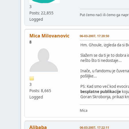
3
Posts: 22,855
Put ćemo naći ili ćemo ga napra
Logged
Mica Milovanovic
06-03-2007, 17:20:50
8
Hm. Ghoule, izgleda da si Bo
Slažem se da ti je to dobr
nešto što ti nedostaje...
Inače, u fandomu je čuvena 
pošiljke...
3
PS: Kad smo već kod evocira
Posts: 8,665
besplatne publikacije
koju
Goran Skrobonja, prikazi knji
Logged
Mica
Alibaba
06-03-2007, 17:22:11