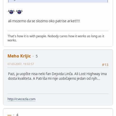
ali mozemo da se slozimo oko patrise arket!!!!
That's how it is with people. Nobody cares how it works as long as it
works.
Meho Krljic
5
07-03-2007, 19:02:57
#13
Pazi, ja uopšte nisa neki fan Dejvida Linča. Ali Lost Highway ima
dosta kvaliteta. A Patriša mi nije uobičajeno jedan od njih...
http://cvecezla.com
---
4