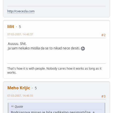
http://cvecezla.com
lilit
5
07-03-2007, 14:46:37
#2
Auuuu. Shit.
Ja sam nekako mislila da se to nikad nece desiti.
That's how it is with people. Nobody cares how it works as long as it
works.
Meho Krljic
5
07-03-2007, 14:46:55
#3
Quote
Bodrijarova misao je bila radikalno pesimistična, a