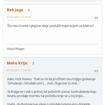
Bab Jaga
4
07-03-2007, 17:35:56
#8
Što nisu li neke njegove ideje poslužili inspiracijom za Matrix?
Ghoul fhtagn!
Meho Krljic
5
07-03-2007, 17:44:39
#9
Kako reče Keanu: "Dali su mi da pročitam ovu knjigu (pokazuje
'Simulacije i Simulakrumi')... Auh, čega sve tu ima..."
Ta knjiga se i vidi u jednoj od početnih scena: kontrabanda koju
Keanu prodaje momku na početku krije se u toj knjizi...
Inače, da Bodrijarove ideje o simulakrumima jesu donekle