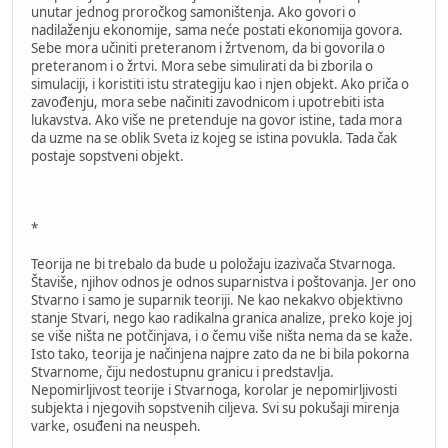
unutar jednog proročkog samoništenja. Ako govori o
nadilaženju ekonomije, sama neće postati ekonomija govora.
Sebe mora učiniti preteranom i žrtvenom, da bi govorila o
preteranom i o žrtvi. Mora sebe simulirati da bi zborila o
simulaciji, i koristiti istu strategiju kao i njen objekt. Ako priča o
zavođenju, mora sebe načiniti zavodnicom i upotrebiti ista
lukavstva. Ako više ne pretenduje na govor istine, tada mora
da uzme na se oblik Sveta iz kojeg se istina povukla. Tada čak
postaje sopstveni objekt.
*
Teorija ne bi trebalo da bude u položaju izazivača Stvarnoga.
Štaviše, njihov odnos je odnos suparnistva i poštovanja. Jer ono
Stvarno i samo je suparnik teoriji. Ne kao nekakvo objektivno
stanje Stvari, nego kao radikalna granica analize, preko koje joj
se više ništa ne potčinjava, i o čemu više ništa nema da se kaže.
Isto tako, teorija je načinjena najpre zato da ne bi bila pokorna
Stvarnome, čiju nedostupnu granicu i predstavlja.
Nepomirljivost teorije i Stvarnoga, korolar je nepomirljivosti
subjekta i njegovih sopstvenih ciljeva. Svi su pokušaji mirenja
varke, osuđeni na neuspeh.