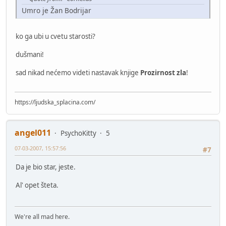
Umro je Žan Bodrijar
ko ga ubi u cvetu starosti?
dušmani!
sad nikad nećemo videti nastavak knjige
Prozirnost zla
!
https://ljudska_splacina.com/
angel011
PsychoKitty
5
07-03-2007, 15:57:56
#7
Da je bio star, jeste.
Al' opet šteta.
We're all mad here.