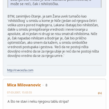
može se reći, čak i nihilistička.
BTW, zanimljivo čitanje. ja sam Žana uvek tumačio kao
'nihilstičkog' u smislu u kome je Niče (jedan od njegova četiri
velika uzora pored Hajdegera, Lakana i Bataja) bio nihilističan,
dakle u smislu preispitivanja vrednosti i neverovanja u
apsolute, ali ni jedan ni drugi se nisu smatrali nihilistima. Niče
je, čak napadao nihilizam a Bodrijar je, čak bio prilično
optimističan, ako smem da kažem, u smislu simboličke
vrednosti postupaka i gestova. 'Reći da ne postoji ništa
dovoljno vredno da se za njega ubije je reći da ne postoji ništa
dovoljno vredno da se za njega umre.'
http://cvecezla.com
Mica Milovanovic
8
07-03-2007, 15:03:55
#4
A što ne stavi i neku njegovu tablu stripa?