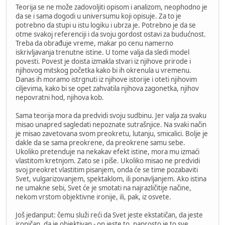
Teorija se ne može zadovoljiti opisom i analizom, neophodno je
da se i sama dogodi u universumu koji opisuje. Za to je
potrebno da stupi u istu logiku i ubrza je. Potrebno je da se
otme svakoj referenciji i da svoju gordost ostavi za budućnost.
Treba da obrađuje vreme, makar po cenu namerno
iskrivljavanja trenutne istine. U tome valja da sledi model
povesti. Povest je doista izmakla stvari iz njihove prirode i
njihovog mitskog početka kako bi ih okrenula u vremenu.
Danas ih moramo istrgnuti iz njihove istorije i oteti njihovim
ciljevima, kako bi se opet zahvatila njihova zagonetka, njihov
nepovratni hod, njihova kob.
Sama teorija mora da predvidi svoju sudbinu. Jer valja za svaku
misao unapred sagledati nepoznate sutrašnjice. Na svaki način
je misao zavetovana svom preokretu, lutanju, smicalici. Bolje je
dakle da se sama preokrene, da preokrene samu sebe.
Ukoliko pretenduje na nekakav efekt istine, mora mu izmaći
vlastitom kretnjom. Zato se i piše. Ukoliko misao ne predvidi
svoj preokret vlastitim pisanjem, onda će se time pozabaviti
Svet, vulgarizovanjem, spektaklom, ili ponavljanjem. Ako istina
ne umakne sebi, Svet će je smotati na najrazličitije načine,
nekom vrstom objektivne ironije, ili, pak, iz osvete.
Još jedanput: čemu služi reći da Svet jeste ekstatičan, da jeste
ironičan, da je objektivan - on jeste to, naprosto je to sve.