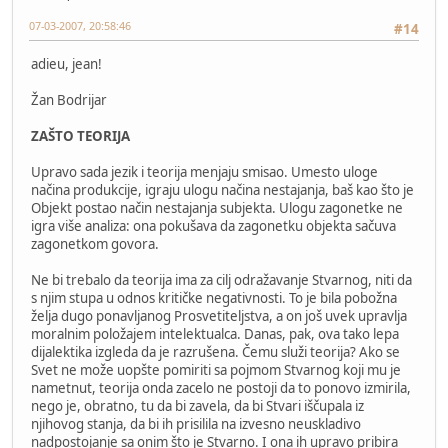
07-03-2007, 20:58:46
#14
adieu, jean!
Žan Bodrijar
ZAŠTO TEORIJA
Upravo sada jezik i teorija menjaju smisao. Umesto uloge
načina produkcije, igraju ulogu načina nestajanja, baš kao što je
Objekt postao način nestajanja subjekta. Ulogu zagonetke ne
igra više analiza: ona pokušava da zagonetku objekta sačuva
zagonetkom govora.
Ne bi trebalo da teorija ima za cilj odražavanje Stvarnog, niti da
s njim stupa u odnos kritičke negativnosti. To je bila pobožna
želja dugo ponavljanog Prosvetiteljstva, a on još uvek upravlja
moralnim položajem intelektualca. Danas, pak, ova tako lepa
dijalektika izgleda da je razrušena. Čemu služi teorija? Ako se
Svet ne može uopšte pomiriti sa pojmom Stvarnog koji mu je
nametnut, teorija onda zacelo ne postoji da to ponovo izmirila,
nego je, obratno, tu da bi zavela, da bi Stvari iščupala iz
njihovog stanja, da bi ih prisilila na izvesno neuskladivo
nadpostojanje sa onim što je Stvarno. I ona ih upravo pribira