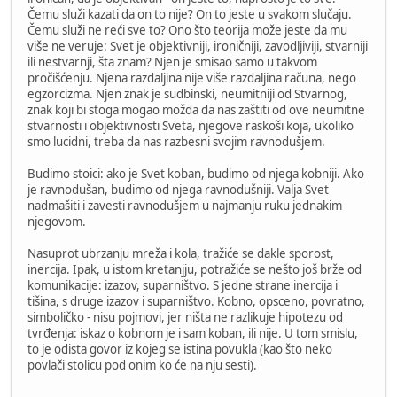
Čemu služi kazati da on to nije? On to jeste u svakom slučaju.
Čemu služi ne reći sve to? Ono što teorija može jeste da mu
više ne veruje: Svet je objektivniji, ironičniji, zavodljiviji, stvarniji
ili nestvarnji, šta znam? Njen je smisao samo u takvom
pročišćenju. Njena razdaljina nije više razdaljina računa, nego
egzorcizma. Njen znak je sudbinski, neumitniji od Stvarnog,
znak koji bi stoga mogao možda da nas zaštiti od ove neumitne
stvarnosti i objektivnosti Sveta, njegove raskoši koja, ukoliko
smo lucidni, treba da nas razbesni svojim ravnodušjem.
Budimo stoici: ako je Svet koban, budimo od njega kobniji. Ako
je ravnodušan, budimo od njega ravnodušniji. Valja Svet
nadmašiti i zavesti ravnodušjem u najmanju ruku jednakim
njegovom.
Nasuprot ubrzanju mreža i kola, tražiće se dakle sporost,
inercija. Ipak, u istom kretanjju, potražiće se nešto još brže od
komunikacije: izazov, suparništvo. S jedne strane inercija i
tišina, s druge izazov i suparništvo. Kobno, opsceno, povratno,
simboličko - nisu pojmovi, jer ništa ne razlikuje hipotezu od
tvrđenja: iskaz o kobnom je i sam koban, ili nije. U tom smislu,
to je odista govor iz kojeg se istina povukla (kao što neko
povlači stolicu pod onim ko će na nju sesti).