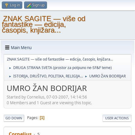
Log in
Sign up
ZNAK SAGITE — više od
fantastike — edicija,
časopis, knjižara...
Main Menu
ZNAK SAGITE — više od fantastike — edicija, časopis, knjižara...
DRUGA STRANA SVETA (prostor za potpuno ne-SF&F teme)
►
ISTORIJA, DRUŠTVO, POLITIKA, RELIGIJA...
UMRO ŽAN BODRIJAR
►
►
UMRO ŽAN BODRIJAR
Started by Cornelius, 07-03-2007, 14:14:56
0 Members and 1 Guest are viewing this topic.
Pages
1
GO DOWN
USER ACTIONS
Cornelius
5