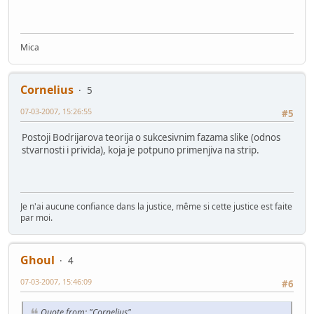
Mica
Cornelius
5
07-03-2007, 15:26:55
#5
Postoji Bodrijarova teorija o sukcesivnim fazama slike (odnos
stvarnosti i privida), koja je potpuno primenjiva na strip.
Je n'ai aucune confiance dans la justice, même si cette justice est faite
par moi.
Ghoul
4
07-03-2007, 15:46:09
#6
Quote from: "Cornelius"