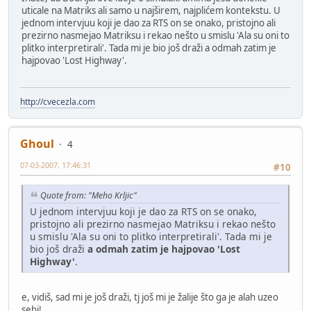
uticale na Matriks ali samo u najširem, najplićem kontekstu. U
jednom intervjuu koji je dao za RTS on se onako, pristojno ali
prezirno nasmejao Matriksu i rekao nešto u smislu 'Ala su oni to
plitko interpretirali'. Tada mi je bio još draži a odmah zatim je
hajpovao 'Lost Highway'.
http://cvecezla.com
Ghoul
4
07-03-2007, 17:46:31
#10
Quote from: "Meho Krljic"
U jednom intervjuu koji je dao za RTS on se onako,
pristojno ali prezirno nasmejao Matriksu i rekao nešto
u smislu 'Ala su oni to plitko interpretirali'. Tada mi je
bio još draži
a odmah zatim je hajpovao 'Lost
Highway'
.
e, vidiš, sad mi je još draži, tj još mi je žalije što ga je alah uzeo
sebi!