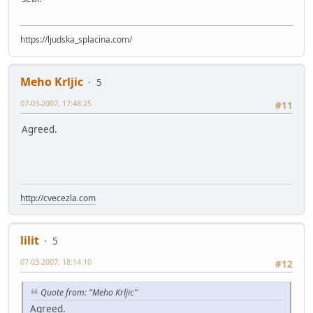
https://ljudska_splacina.com/
Meho Krljic
5
07-03-2007, 17:48:25
#11
Agreed.
http://cvecezla.com
lilit
5
07-03-2007, 18:14:10
#12
Quote from: "Meho Krljic"
Agreed.