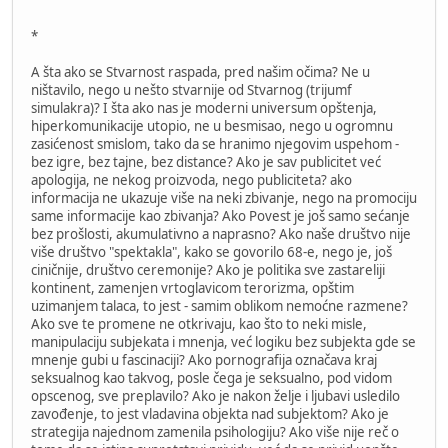
*
A šta ako se Stvarnost raspada, pred našim očima? Ne u
ništavilo, nego u nešto stvarnije od Stvarnog (trijumf
simulakra)? I šta ako nas je moderni universum opštenja,
hiperkomunikacije utopio, ne u besmisao, nego u ogromnu
zasićenost smislom, tako da se hranimo njegovim uspehom -
bez igre, bez tajne, bez distance? Ako je sav publicitet već
apologija, ne nekog proizvoda, nego publiciteta? ako
informacija ne ukazuje više na neki zbivanje, nego na promociju
same informacije kao zbivanja? Ako Povest je još samo sećanje
bez prošlosti, akumulativno a naprasno? Ako naše društvo nije
više društvo "spektakla", kako se govorilo 68-e, nego je, još
ciničnije, društvo ceremonije? Ako je politika sve zastareliji
kontinent, zamenjen vrtoglavicom terorizma, opštim
uzimanjem talaca, to jest - samim oblikom nemoćne razmene?
Ako sve te promene ne otkrivaju, kao što to neki misle,
manipulaciju subjekata i mnenja, već logiku bez subjekta gde se
mnenje gubi u fascinaciji? Ako pornografija označava kraj
seksualnog kao takvog, posle čega je seksualno, pod vidom
opscenog, sve preplavilo? Ako je nakon želje i ljubavi usledilo
zavođenje, to jest vladavina objekta nad subjektom? Ako je
strategija najednom zamenila psihologiju? Ako više nije reč o