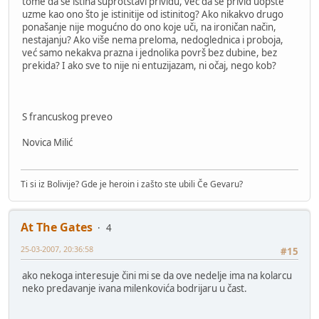
tome da se istina suprotstavi prividu, već da se privid uopšte
uzme kao ono što je istinitije od istinitog? Ako nikakvo drugo
ponašanje nije mogućno do ono koje uči, na ironičan način,
nestajanju? Ako više nema preloma, nedoglednica i proboja,
već samo nekakva prazna i jednolika površ bez dubine, bez
prekida? I ako sve to nije ni entuzijazam, ni očaj, nego kob?
S francuskog preveo
Novica Milić
Ti si iz Bolivije? Gde je heroin i zašto ste ubili Če Gevaru?
At The Gates
4
25-03-2007, 20:36:58
#15
ako nekoga interesuje čini mi se da ove nedelje ima na kolarcu
neko predavanje ivana milenkovića bodrijaru u čast.