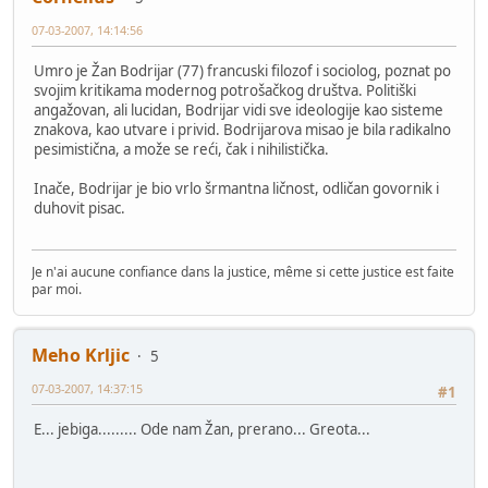
07-03-2007, 14:14:56
Umro je Žan Bodrijar (77) francuski filozof i sociolog, poznat po
svojim kritikama modernog potrošačkog društva. Politiški
angažovan, ali lucidan, Bodrijar vidi sve ideologije kao sisteme
znakova, kao utvare i privid. Bodrijarova misao je bila radikalno
pesimistična, a može se reći, čak i nihilistička.
Inače, Bodrijar je bio vrlo šrmantna ličnost, odličan govornik i
duhovit pisac.
Je n'ai aucune confiance dans la justice, même si cette justice est faite
par moi.
Meho Krljic
5
07-03-2007, 14:37:15
#1
E... jebiga......... Ode nam Žan, prerano... Greota...