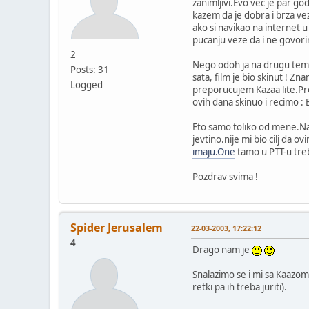
zanimljivi.Evo vec je par g
kazem da je dobra i brza vez
ako si navikao na internet 
pucanju veze da i ne govori
2
Nego odoh ja na drugu temu
Posts: 31
sata, film je bio skinut ! Z
Logged
preporucujem Kazaa lite.Pr
ovih dana skinuo i recimo : B
Eto samo toliko od mene.Nad
jevtino.nije mi bio cilj da 
imaju.One
tamo u PTT-u treb
Pozdrav svima !
Spider Jerusalem
22-03-2003, 17:22:12
4
Drago nam je
Snalazimo se i mi sa Kaazo
retki pa ih treba juriti).