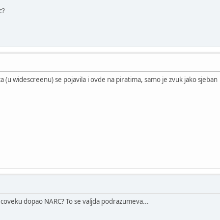
c?
ca (u widescreenu) se pojavila i ovde na piratima, samo je zvuk jako sjeba
e coveku dopao NARC? To se valjda podrazumeva...