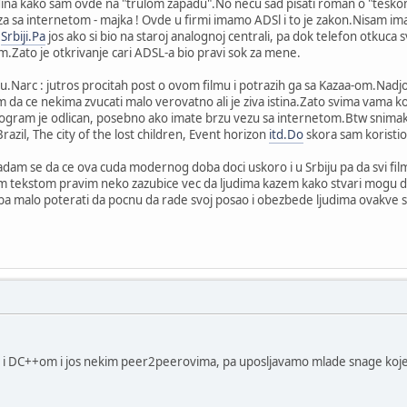
odina kako sam ovde na "trulom zapadu".No necu sad pisati roman o "tesko
a sa internetom - majka ! Ovde u firmi imamo ADSl i to je zakon.Nisam imao
u
Srbiji.Pa
jos ako si bio na staroj analognoj centrali, pa dok telefon otkuca s
m.Zato je otkrivanje cari ADSL-a bio pravi sok za mene.
.Narc : jutros procitah post o ovom filmu i potrazih ga sa Kazaa-om.Nadj
nam da ce nekima zvucati malo verovatno ali je ziva istina.Zato svima vama k
ogram je odlican, posebno ako imate brzu vezu sa internetom.Btw snimak N
razil, The city of the lost children, Event horizon
itd.Do
skora sam koristio 
am se da ce ova cuda modernog doba doci uskoro i u Srbiju pa da svi filmof
ovim tekstom pravim neko zazubice vec da ljudima kazem kako stvari mogu da
a malo poterati da pocnu da rade svoj posao i obezbede ljudima ovakve stv
m i DC++om i jos nekim peer2peerovima, pa uposljavamo mlade snage koje n