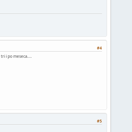
#4
ri i po meseca....
#5