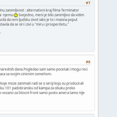
#7
nu zanimljivost : alternativni kraj filma Terminator
 na njemu
Svejedno, meni je bilo zanimljivo da vidim
la da ceni ljudsku zivot iako je to i masina poput
vila da se siri i zivi u "miru i prosperitetu."
?
#8
ti narednih dana.Pogledao sam samo pocetak i mogu reci
ivaca sa svojim cinicnim osmehom.
koje moze zanimati radi se o seriji koju su producirali
ericku 101 padobransku od kampa za obuku preko
no vezano za Istocni front samo posto amera tamo nije