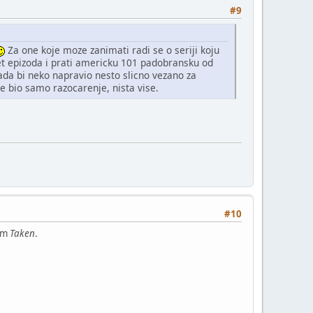
#9
Za one koje moze zanimati radi se o seriji koju
set epizoda i prati americku 101 padobransku od
da bi neko napravio nesto slicno vezano za
e bio samo razocarenje, nista vise.
#10
jom
Taken
.