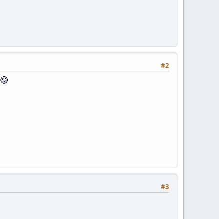
#2
n
#3