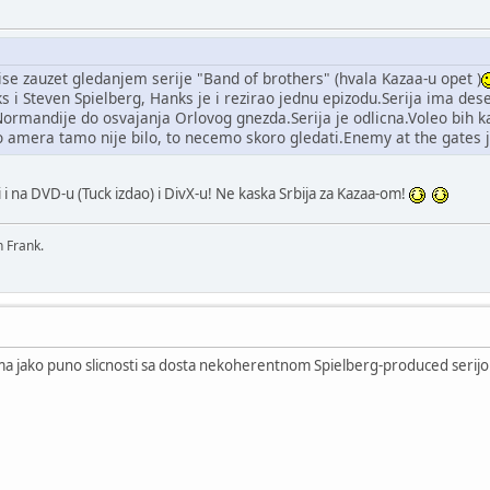
se zauzet gledanjem serije "Band of brothers" (hvala Kazaa-u opet )
s i Steven Spielberg, Hanks je i rezirao jednu epizodu.Serija ima de
rmandije do osvajanja Orlovog gnezda.Serija je odlicna.Voleo bih ka
o amera tamo nije bilo, to necemo skoro gledati.Enemy at the gates j
 i na DVD-u (Tuck izdao) i DivX-u! Ne kaska Srbija za Kazaa-om!
n Frank.
a jako puno slicnosti sa dosta nekoherentnom Spielberg-produced seri