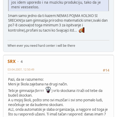
jos idem uporedo i na muzicku produkciju, tako da je
meni veeseeloo.
Imam samo jedno da ti kazem:NEMAS POJMA KOLIKO SI
SRECAN!Ja sam gimnazija prirodno matematicki smer,svaki dan
po7-8 casova(od toga minimum 3 za ispitvanje i
kontrolne),profani su tacni ko Svajcajci itd...
When ever you need hard center i will be there
SRX
4
03-04-2007, 12:50:49
#14
Pazi, da se razumemo:
Meni je škola zajebana na drugi način.
Tebi je gimnazija (brrrr
) vrlo skockana i traži od tebe da
budeš skockan.
A u mojoj školi, pošto smo svi muzičari i svi smo pomalo ludi,
neočekuje se da budemo skockani.
ALI, onda automatski je slaba organizacija, a najgore od toga je
što su rasporedi užasni. Ti imaš tačan raspored: danas imam 7