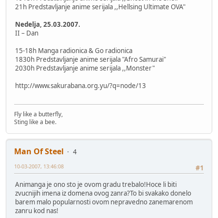
21h Predstavljanje anime serijala ,,Hellsing Ultimate OVA"
Nedelja, 25.03.2007.
II – Dan
15-18h Manga radionica & Go radionica
1830h Predstavljanje anime serijala "Afro Samurai"
2030h Predstavljanje anime serijala ,,Monster"
http://www.sakurabana.org.yu/?q=node/13
Fly like a butterfly,
Sting like a bee.
Man Of Steel
4
10-03-2007, 13:46:08
#1
Animanga je ono sto je ovom gradu trebalo!Hoce li biti
zvucnijih imena iz domena ovog zanra?To bi svakako donelo
barem malo popularnosti ovom nepravedno zanemarenom
zanru kod nas!