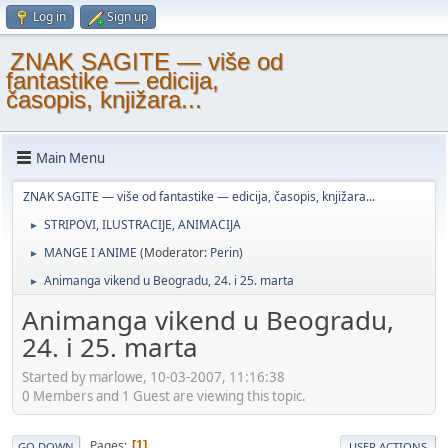
Log in
Sign up
ZNAK SAGITE — više od
fantastike — edicija,
časopis, knjižara...
Main Menu
ZNAK SAGITE — više od fantastike — edicija, časopis, knjižara...
STRIPOVI, ILUSTRACIJE, ANIMACIJA
►
MANGE I ANIME
(Moderator:
Perin
)
►
Animanga vikend u Beogradu, 24. i 25. marta
►
Animanga vikend u Beogradu,
24. i 25. marta
Started by marlowe, 10-03-2007, 11:16:38
0 Members and 1 Guest are viewing this topic.
Pages
1
GO DOWN
USER ACTIONS