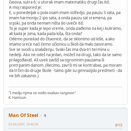
časova, sutra 6; u utorak imam matematiku drugi čas itd.
A moj raspored je:
E, u ponedeljak u pola osam imam solfedjo, pa pauzu 3 sata, pa
imam harmoniju 2 ipo sata, a onda pauzu sat vremena, pa
srpski, pa onda nemam ništa do uveče itd.
To je super kada je lepo vreme, onda izađemo na kej i kuliramo,
ali kada je zima, kada pada kiša, šta onda?
Odemo ponekad do čitaonice, da se sklonimo od kiše, a ako
imamo sreće naći ćemo učionicu u školi da malo zasviramo.
Sve se svodi u snalaženju. Svaki čas ima dva-tri termina u
nedelji. Ako ne odeš na jedan, možeš na drugi, tako da se samo
prilagođavaš. Ali uvek zavšiš sa ogromnim pauzama ili
pretrpanim danom. (Recimo, završi mi se kontrabas, pa moram
da trčim do druge škole - tamo gde su gimnazijski predmeti - da
ne bih zakasnio.)
"I medju njima se vodio ovakav razgovor."
K. Hamsun
Man Of Steel
4
03-04-2007, 19:46:06
#15