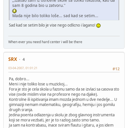
,,Izašao sam iz osnovne škole sa toliko iskustva, kao da
sam 8 godina bio u zatvoru.''
Mada nije bilo toliko loše... sad kad se setim...
Sad kad se setim bilo je vise nego odlicno i lagano!
When ever you need hard center i will be there
SRX
4
03-04-2007, 01:01:21
#12
Pa, dobro...
Meni i nije toliko lose u muzickoj...
Fora je sto je cela skola u fazonu samo da se izvlaci sa casova sto
vise (ovde mislim vise na profesore nego na djake).
Kontrolne ili ispitivanja imam mozda jednom u dve nedelje... U
gimnaziji nemam matematiku, geografiju, hemiju i jos gomilu
drugih sranja.
Jedina poenta odlazenja u skolu je zbog glavnog instrumenta
koji se mora vezbati, jer je to razlog zasto smo tamo.
Ja sam na kontrabasu, inace sviram flautu i gitaru, a jos idem