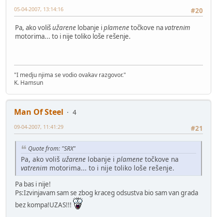
05-04-2007, 13:14:16
#20
Pa, ako voliš
užarene
lobanje i
plamene
točkove na
vatrenim
motorima... to i nije toliko loše rešenje.
"I medju njima se vodio ovakav razgovor."
K. Hamsun
Man Of Steel
4
09-04-2007, 11:41:29
#21
Quote from: "SRX"
Pa, ako voliš
užarene
lobanje i
plamene
točkove na
vatrenim
motorima... to i nije toliko loše rešenje.
Pa bas i nije!
Ps:Izvinjavam sam se zbog kraceg odsustva bio sam van grada
bez kompa!UZAS!!!