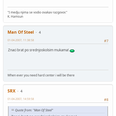
"I medju njima se vodio ovakav razgovor."
K. Hamsun
Man Of Steel
4
01-04-2007, 11:38:58
#7
Znaci brat po srednjoskolsim mukama!
When ever you need hard center i will be there
SRX
4
01-04-2007, 14:59:58
#8
Quote from: "Man Of Steel"