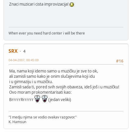
Znaci muzicari cista improvizacija!
When ever you need hard center i will be there
SRX
4
04-04-2007, 00:45:09
#16
Ma, nama koji idemo samo u muzičku je sve to ok,
ali zamisli samo kako je onim slučajevima koji idu
i u gimnaziju i u muzičku.
Zamisli sada ti, pored svih svojih obaveza, ideš još i u muzičku!
Ovo moram prokomentarisati kao:
BrrrrrRrrrrrr
(jedan veliki)
"I medju njima se vodio ovakav razgovor."
K. Hamsun