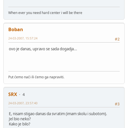
When ever you need hard center i will be there
Boban
24-03-2007, 15:57:24
#2
ovo je danas, upravo se sada dogadja...
Put ćemo naći ili ćemo ga napraviti.
SRX
4
24-03-2007, 23:57:40
#3
E, nisam stigao danas da svratim (imam skolu i subotom).
Jel bio neko?
Kako je bilo?