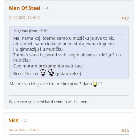
Man Of Steel
4
04-04-2007, 11:49:19
#17
Quote from: "SRX"
Ma, nama koji idemo samo u muzičku je sve to ok,
ali zamisli samo kako je onim slučajevima koji idu
i u gimnaziju i u muzičku.
Zamisli sada ti, pored svih svojih obaveza, ideš još i u
muzičku!
Ovo moram prokomentarisati kao:
BrrrrrRrrrrrr
(jedan veliki)
Ma izdrzao bih ja sve to...mislim prva 3 dana
!!!
When ever you need hard center i will be there
SRX
4
04-04-2007, 22:34:12
#18