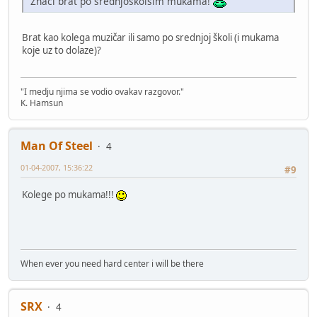
Znaci brat po srednjoskolsim mukama!
Brat kao kolega muzičar ili samo po srednjoj školi (i mukama
koje uz to dolaze)?
"I medju njima se vodio ovakav razgovor."
K. Hamsun
Man Of Steel
4
01-04-2007, 15:36:22
#9
Kolege po mukama!!!
When ever you need hard center i will be there
SRX
4