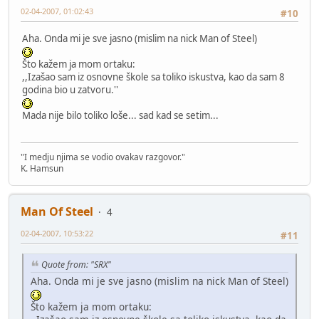
02-04-2007, 01:02:43
#10
Aha. Onda mi je sve jasno (mislim na nick Man of Steel)
Što kažem ja mom ortaku:
,,Izašao sam iz osnovne škole sa toliko iskustva, kao da sam 8
godina bio u zatvoru.''
Mada nije bilo toliko loše... sad kad se setim...
"I medju njima se vodio ovakav razgovor."
K. Hamsun
Man Of Steel
4
02-04-2007, 10:53:22
#11
Quote from: "SRX"
Aha. Onda mi je sve jasno (mislim na nick Man of Steel)
Što kažem ja mom ortaku: