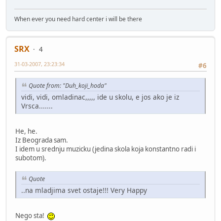
When ever you need hard center i will be there
SRX
4
31-03-2007, 23:23:34
#6
Quote from: "Duh_koji_hoda"
vidi, vidi, omladinac,,,,, ide u skolu, e jos ako je iz
Vrsca.......
He, he.
Iz Beograda sam.
I idem u srednju muzicku (jedina skola koja konstantno radi i
subotom).
Quote
..na mladjima svet ostaje!!! Very Happy
Nego sta!