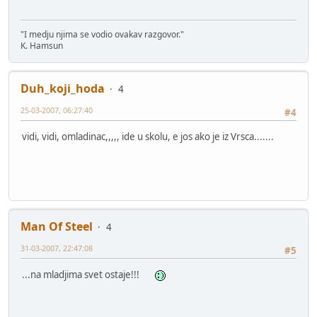
"I medju njima se vodio ovakav razgovor."
K. Hamsun
Duh_koji_hoda
4
25-03-2007, 06:27:40
#4
vidi, vidi, omladinac,,,,, ide u skolu, e jos ako je iz Vrsca.......
Man Of Steel
4
31-03-2007, 22:47:08
#5
...na mladjima svet ostaje!!!