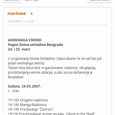
marlowe
4
10-03-2007, 11:16:38
ANIMANGA VIKEND
Pogon Doma omladine Beograda
24. i 25. mart
U organizaciji Doma Omladine i Sakurabane će se održati još
jedan animanga vikend.
Tokom dva dana biće organizovane radionce, okupljanja,
predstavljanja anime izdanja, a ulaz za sva dešavanja je
besplatan.
Subota, 24.03.2007.
I – Dan
15-16h Origami radionica
16-18h Manga Radionica
18-19h Predavanje "Žanrovi"
1915h Predstavljanje anime serijala ,,Ghost in the Shell"