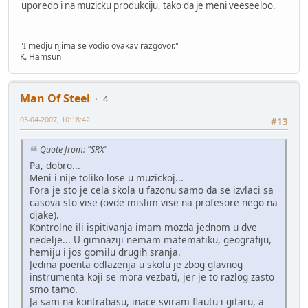
uporedo i na muzicku produkciju, tako da je meni veeseeloo.
"I medju njima se vodio ovakav razgovor."
K. Hamsun
Man Of Steel
4
03-04-2007, 10:18:42
#13
Quote from: "SRX"
Pa, dobro...
Meni i nije toliko lose u muzickoj...
Fora je sto je cela skola u fazonu samo da se izvlaci sa
casova sto vise (ovde mislim vise na profesore nego na
djake).
Kontrolne ili ispitivanja imam mozda jednom u dve
nedelje... U gimnaziji nemam matematiku, geografiju,
hemiju i jos gomilu drugih sranja.
Jedina poenta odlazenja u skolu je zbog glavnog
instrumenta koji se mora vezbati, jer je to razlog zasto
smo tamo.
Ja sam na kontrabasu, inace sviram flautu i gitaru, a