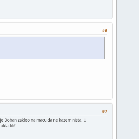
#6
#7
e je Boban zakleo na macu da ne kazem nista. U
okladili?