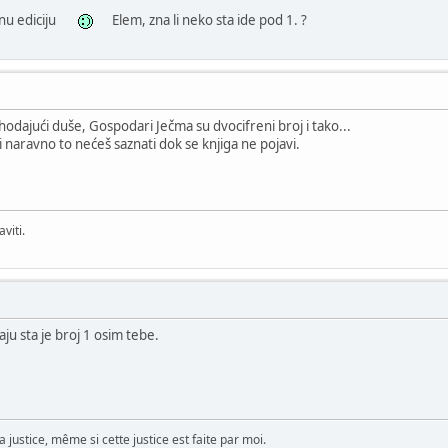
enu ediciju
Elem, zna li neko sta ide pod 1. ?
 hodajući duše, Gospodari Ječma su dvocifreni broj i tako...
 ti naravno to nećeš saznati dok se knjiga ne pojavi.
viti.
ju sta je broj 1 osim tebe.
 justice, même si cette justice est faite par moi.