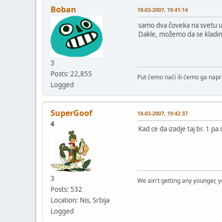
Boban
18-03-2007, 19:41:14
samo dva čoveka na svetu u ov
Dakle, možemo da se kladimo,
3
Posts: 22,855
Put ćemo naći ili ćemo ga napra
Logged
SuperGoof
18-03-2007, 19:42:37
4
Kad ce da izadje taj br. 1 pa
3
We ain't getting any younger, 
Posts: 532
Location: Nis, Srbija
Logged