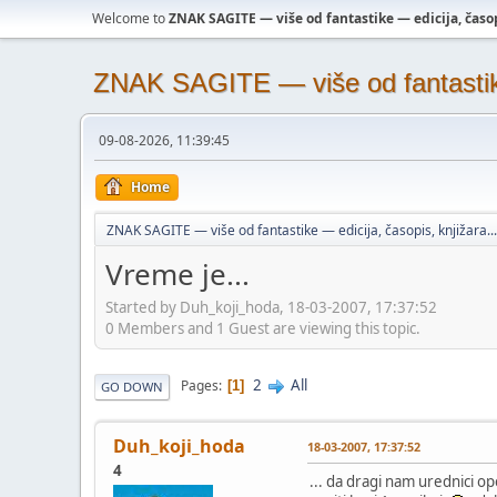
Welcome to
ZNAK SAGITE — više od fantastike — edicija, časopi
ZNAK SAGITE — više od fantastike 
09-08-2026, 11:39:45
Home
ZNAK SAGITE — više od fantastike — edicija, časopis, knjižara...
Vreme je...
Started by Duh_koji_hoda, 18-03-2007, 17:37:52
0 Members and 1 Guest are viewing this topic.
2
All
Pages
1
GO DOWN
Duh_koji_hoda
18-03-2007, 17:37:52
4
... da dragi nam urednici op