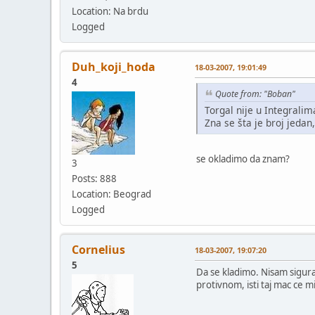
Location: Na brdu
Logged
Duh_koji_hoda
18-03-2007, 19:01:49
4
Quote from: "Boban"
Torgal nije u Integralim
Zna se šta je broj jedan,
se okladimo da znam?
3
Posts: 888
Location: Beograd
Logged
Cornelius
18-03-2007, 19:07:20
5
Da se kladimo. Nisam sigura
protivnom, isti taj mac ce m