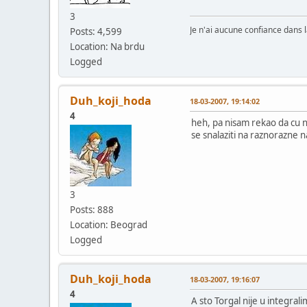
3
Je n'ai aucune confiance dans la
Posts: 4,599
Location: Na brdu
Logged
Duh_koji_hoda
18-03-2007, 19:14:02
4
heh, pa nisam rekao da cu n
se snalaziti na raznorazne 
3
Posts: 888
Location: Beograd
Logged
Duh_koji_hoda
18-03-2007, 19:16:07
4
A sto Torgal nije u integral