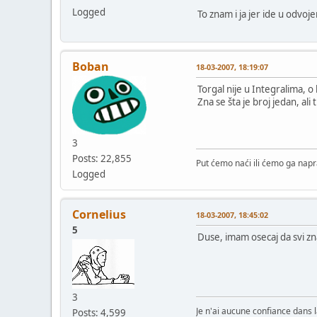
Logged
To znam i ja jer ide u odvoj
Boban
18-03-2007, 18:19:07
Torgal nije u Integralima, o
Zna se šta je broj jedan, ali
3
Posts: 22,855
Put ćemo naći ili ćemo ga napra
Logged
Cornelius
18-03-2007, 18:45:02
5
Duse, imam osecaj da svi zna
3
Je n'ai aucune confiance dans la
Posts: 4,599