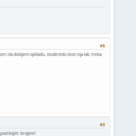
#8
m i da dobijem opkladu, studentski zivot nija lak, treba
#9
ude pod kojim brojem?