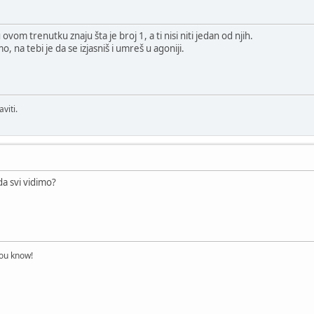
om trenutku znaju šta je broj 1, a ti nisi niti jedan od njih.
 na tebi je da se izjasniš i umreš u agoniji.
viti.
 da svi vidimo?
you know!