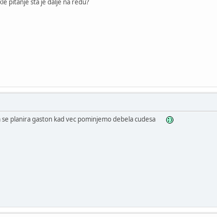
kle pitanje sta je dalje na redu?
a se planira gaston kad vec pominjemo debela cudesa