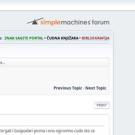
s:
ZNAK SAGITE PORTAL
• ČUDNA KNJIŽARA •
BIBLIOGRAFIJA
e...
Previous Topic
-
Next Topic
PRINT
i Torgali i Gospodari jecma i ono ogromno cudo sto ce