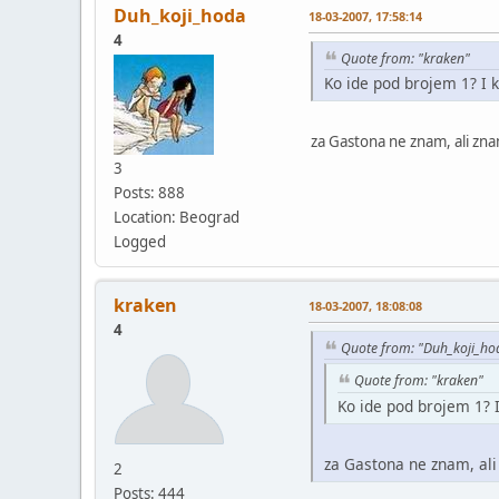
Duh_koji_hoda
18-03-2007, 17:58:14
4
Quote from: "kraken"
Ko ide pod brojem 1? I
za Gastona ne znam, ali zn
3
Posts: 888
Location: Beograd
Logged
kraken
18-03-2007, 18:08:08
4
Quote from: "Duh_koji_ho
Quote from: "kraken"
Ko ide pod brojem 1? 
za Gastona ne znam, al
2
Posts: 444