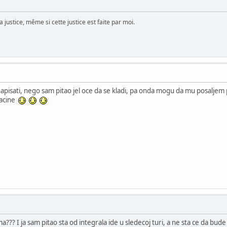
 justice, même si cette justice est faite par moi.
apisati, nego sam pitao jel oce da se kladi, pa onda mogu da mu posaljem p
nacine
ima??? I ja sam pitao sta od integrala ide u sledecoj turi, a ne sta ce da b