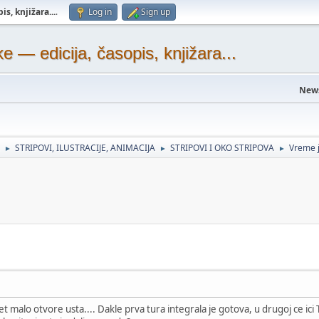
s, knjižara...
.
Log in
Sign up
— edicija, časopis, knjižara...
New
STRIPOVI, ILUSTRACIJE, ANIMACIJA
STRIPOVI I OKO STRIPOVA
Vreme j
►
►
►
et malo otvore usta.... Dakle prva tura integrala je gotova, u drugoj ce ic