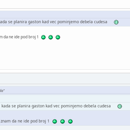
 kada se planira gaston kad vec pominjemo debela cudesa
am da ne ide pod broj 1
da"
I kada se planira gaston kad vec pominjemo debela cudesa
i znam da ne ide pod broj 1