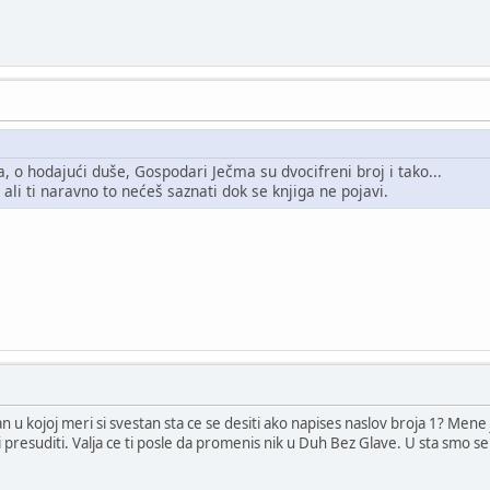
a, o hodajući duše, Gospodari Ječma su dvocifreni broj i tako...
 ali ti naravno to nećeš saznati dok se knjiga ne pojavi.
n u kojoj meri si svestan sta ce se desiti ako napises naslov broja 1? Men
i presuditi. Valja ce ti posle da promenis nik u Duh Bez Glave. U sta smo se 