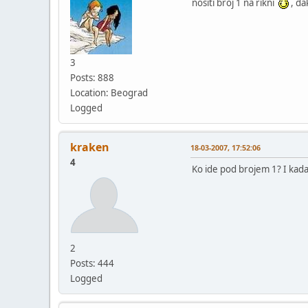
nositi broj 1 na rikni
, da
3
Posts: 888
Location: Beograd
Logged
kraken
18-03-2007, 17:52:06
4
Ko ide pod brojem 1? I kad
2
Posts: 444
Logged