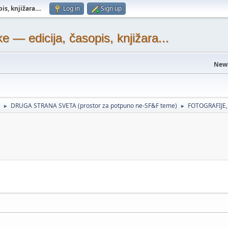
s, knjižara...
.
Log in
Sign up
— edicija, časopis, knjižara...
New
DRUGA STRANA SVETA (prostor za potpuno ne-SF&F teme)
FOTOGRAFIJE,
►
►