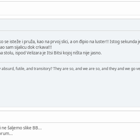
o se isteže i pruža, kao na prvoj slici, a on đipio na luster!! Istog sekunda
o sam sijalicu dok crkava!!!
stolu, ispod Velizara je Itsi Bitsi kojoj ništa nije jasno.
 absurd, futile, and transitory? They are so, and we are so, and they and we go ve
 ne šaljemo slike BB...
forum...