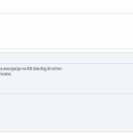
a asocijacija na BB bila Big Brother.
hvatio.