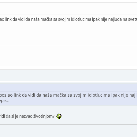
o link da vidi da naša mačka sa svojim idiotlucima ipak nije najluđa na svetu
oslao link da vidi da naša mačka sa svojim idiotlucima ipak nije najlu
pe...
 vidi da si je nazvao životinjom?