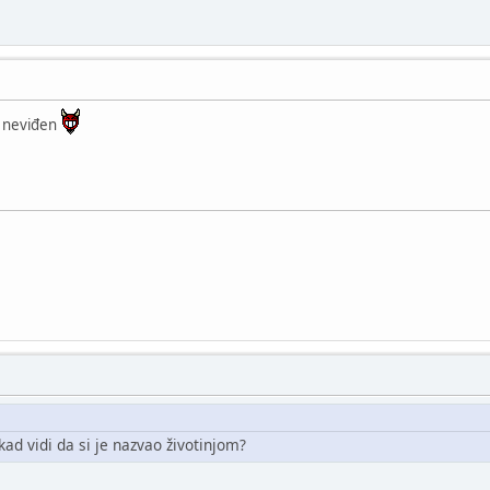
e neviđen
 kad vidi da si je nazvao životinjom?