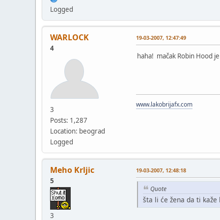
Logged
WARLOCK
19-03-2007, 12:47:49
4
haha! mačak Robin Hood j
www.lakobrijafx.com
3
Posts: 1,287
Location: beograd
Logged
Meho Krljic
19-03-2007, 12:48:18
5
Quote
šta li će žena da ti kaže
3