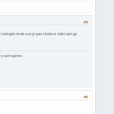
#5
 je nastupio mrak a on je pao s lustera. Kako sam ga
ry well together.
#6