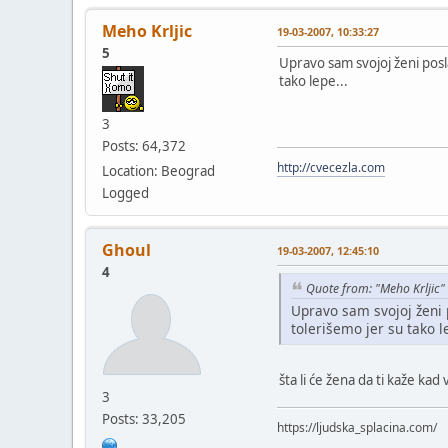
Meho Krljic
19-03-2007, 10:33:27
5
Upravo sam svojoj ženi posla
tako lepe...
3
Posts: 64,372
http://cvecezla.com
Location: Beograd
Logged
Ghoul
19-03-2007, 12:45:10
4
Quote from: "Meho Krljic"
Upravo sam svojoj ženi p
tolerišemo jer su tako le
šta li će žena da ti kaže kad
3
Posts: 33,205
https://ljudska_splacina.com/