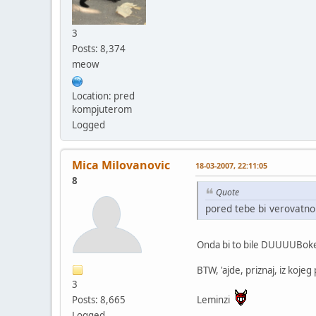
3
Posts: 8,374
meow
Location: pred
kompjuterom
Logged
Mica Milovanovic
18-03-2007, 22:11:05
8
Quote
pored tebe bi verovatno 
Onda bi to bile DUUUUBoke 
BTW, 'ajde, priznaj, iz koje
3
Leminzi
Posts: 8,665
Logged