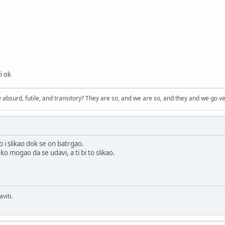
i ok
 absurd, futile, and transitory? They are so, and we are so, and they and we go ve
o i slikao dok se on batrgao.
 mogao da se udavi, a ti bi to slikao.
viti.