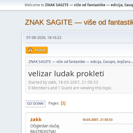
Welcome to
ZNAK SAGITE — više od fantastike — edicija, časopi
ZNAK SAGITE — više od fantastike 
07-08-2026, 18:16:22
Home
ZNAK SAGITE — više od fantastike — edicija, časopis, knjižara...
velizar ludak prokleti
Started by zakk, 18-03-2007, 21:58:53
0 Members and 1 Guest are viewing this topic.
Pages
1
GO DOWN
zakk
18-03-2007, 21:58:53
Očigledan slučaj
RASTROJSTVA!