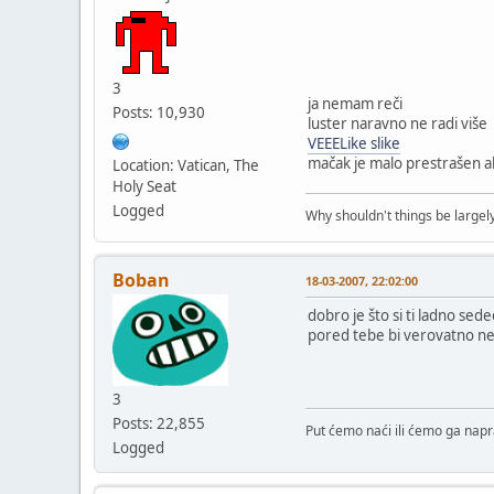
3
ja nemam reči
Posts: 10,930
luster naravno ne radi više
VEEELike slike
mačak je malo prestrašen al
Location: Vatican, The
Holy Seat
Logged
Why shouldn't things be largely
Boban
18-03-2007, 22:02:00
dobro je što si ti ladno sede
pored tebe bi verovatno neko
3
Posts: 22,855
Put ćemo naći ili ćemo ga napra
Logged