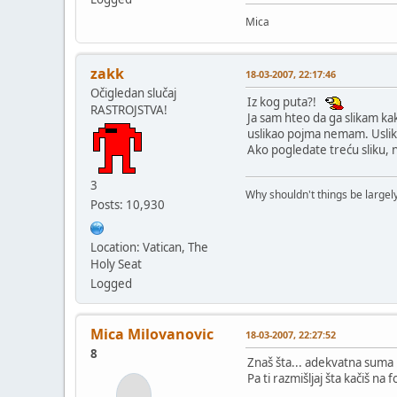
Mica
zakk
18-03-2007, 22:17:46
Očigledan slučaj
Iz kog puta?!
RASTROJSTVA!
Ja sam hteo da ga slikam kak
uslikao pojma nemam. Uslika
Ako pogledate treću sliku, na 
3
Why shouldn't things be largely
Posts: 10,930
Location: Vatican, The
Holy Seat
Logged
Mica Milovanovic
18-03-2007, 22:27:52
8
Znaš šta... adekvatna suma i
Pa ti razmišljaj šta kačiš na 