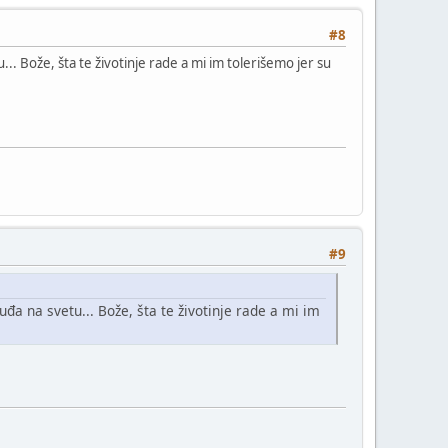
#8
... Bože, šta te životinje rade a mi im tolerišemo jer su
#9
đa na svetu... Bože, šta te životinje rade a mi im