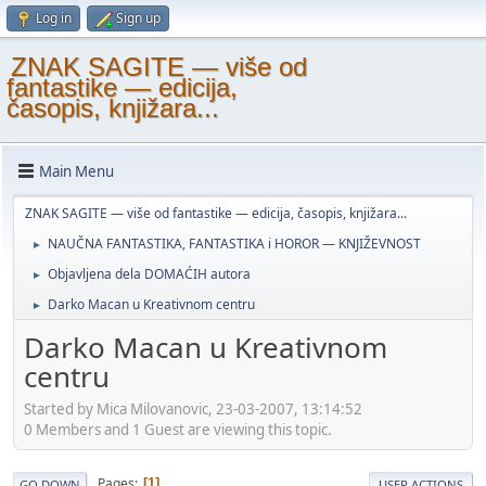
Log in
Sign up
ZNAK SAGITE — više od
fantastike — edicija,
časopis, knjižara...
Main Menu
ZNAK SAGITE — više od fantastike — edicija, časopis, knjižara...
NAUČNA FANTASTIKA, FANTASTIKA i HOROR — KNJIŽEVNOST
►
Objavljena dela DOMAĆIH autora
►
Darko Macan u Kreativnom centru
►
Darko Macan u Kreativnom
centru
Started by Mica Milovanovic, 23-03-2007, 13:14:52
0 Members and 1 Guest are viewing this topic.
Pages
1
GO DOWN
USER ACTIONS