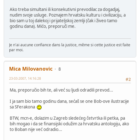
Ako treba simultani ili konsekutivni prevodilac za dogadjaj,
nudim svoje usluge. Poznajem hrvatsku kulturu i civilizaciju, a
bio sam u toj dalekoj i prijateljskoj zemlji (čak i živeo tamo
godinu dana). Mićo, preporuči me.
Je n'ai aucune confiance dans la justice, même si cette justice est faite
par moi.
Mica Milovanovic
8
23-03-2007, 14:16:28
#2
Ma, preporučio bih te, ali već su ljudi odradili prevod...
I ja sam bio tamo godinu dana, sećaš se one Bob-ove ilustracije
sa SFerakona
BTW, mcn-e, dolazim u Zagreb sledećeg četvrtka ili petka, pa
bih mogao i da se finansijski odužim za hrvatsku antologiju, ako
to Boban nije već odradio...