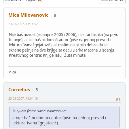
Mica Milovanovic
8
23-03-2007, 13:14:52
Nije baš novost (izdanja iz 2005 i 2006), nije fantastika (na prvo
listanje), a nije baš ni domaći autor (piše na jednoj prevod i
lektura Ivana Ignjatović), ali mislim da bi bilo dobro da se
skrene pažnja na dve knjige za decu Darka Macana u izdanju
Kreativnog centra: Knjige lažu i Žuta minuta.
Mica
Cornelius
5
23-03-2007, 14:04:19
#1
Quote from: "Mica Milovanovic"
a nije baš ni domaći autor (piše na jednoj prevod i
lektura Ivana Ignjatović).