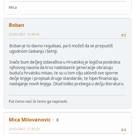
Mica
Boban
23-03-2007, 15:48:45
#3
Boban je to davno regulisao, pa ti možeš da se prepustiš
ugodnom ćaskanju i šetnji.
Inače bum dečjeg izdavaštva u Hrvatskoj je logična posledica
njihovog nauma da kroz nadolazeće generacije obrazuju
buduću hrvatsku misao, te su u tom cilju uklonili sve sporne
dečje knjige i propisali druge standarde, te hiperfinansiraju
nastajanje novih knjiga. Otud toliko prebega u dečju literaturu.
Put ćemo naći ili ćemo ga napraviti.
Mica Milovanovic
8
23-03-2007, 17:30:23
#4