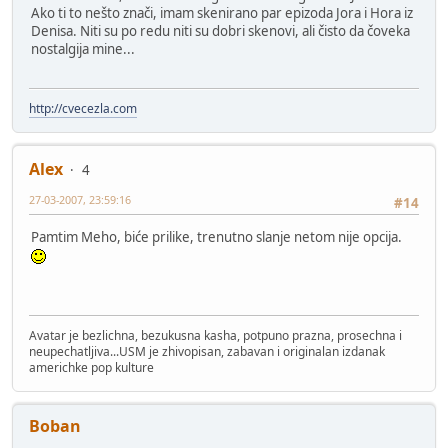
Ako ti to nešto znači, imam skenirano par epizoda Jora i Hora iz
Denisa. Niti su po redu niti su dobri skenovi, ali čisto da čoveka
nostalgija mine...
http://cvecezla.com
Alex
4
27-03-2007, 23:59:16
#14
Pamtim Meho, biće prilike, trenutno slanje netom nije opcija.
Avatar je bezlichna, bezukusna kasha, potpuno prazna, prosechna i
neupechatljiva...USM je zhivopisan, zabavan i originalan izdanak
americhke pop kulture
Boban