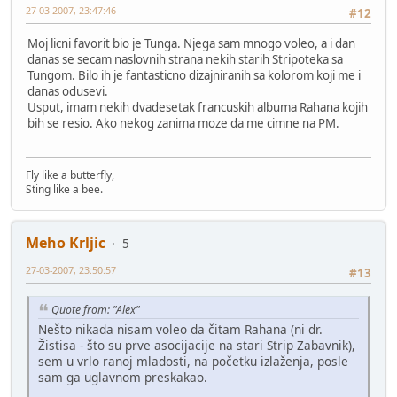
27-03-2007, 23:47:46
#12
Moj licni favorit bio je Tunga. Njega sam mnogo voleo, a i dan
danas se secam naslovnih strana nekih starih Stripoteka sa
Tungom. Bilo ih je fantasticno dizajniranih sa kolorom koji me i
danas odusevi.
Usput, imam nekih dvadesetak francuskih albuma Rahana kojih
bih se resio. Ako nekog zanima moze da me cimne na PM.
Fly like a butterfly,
Sting like a bee.
Meho Krljic
5
27-03-2007, 23:50:57
#13
Quote from: "Alex"
Nešto nikada nisam voleo da čitam Rahana (ni dr.
Žistisa - što su prve asocijacije na stari Strip Zabavnik),
sem u vrlo ranoj mladosti, na početku izlaženja, posle
sam ga uglavnom preskakao.