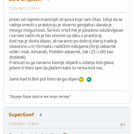
27-03-2007, 12:29:16
Jedan od najinteresantnijih stripova koje sam čitao. Ideja da se
radnja smesti u praistoriju je stvarno genijalna i davala je
mnogo mogućnosti. Šereov crtež me je posebno oduševljavao
i na neki način mi je bio sinonim za sliku o praistoriji.
Kod nas je dosta izlazio, ali naravno po dobroj staroj tradiciji
obavezno u tri formata i različitim edicijama (Strip zabavnik
veliki i mali, Almanah, Politikin zabavnik, čak i ZS i LMS kao
dodatak).
Francuzi su ga naravno kasnije objavili u izdanju boli glava;
jebem ti hteo sam da plačem kako to nema kod nas.
Samo kad bi Beli put hteo da ga objavi
"Луције Варе врати ми моје легије"
SuperGoof
4
27-03-2007, 15:30:51
#1