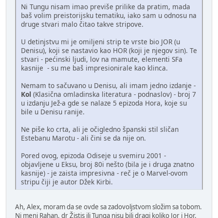
Ni Tungu nisam imao previše prilike da pratim, mada
baš volim preistorijsku tematiku, iako sam u odnosu na
druge stvari malo čitao takve stripove.
U detinjstvu mi je omiljeni strip te vrste bio JOR (u
Denisu), koji se nastavio kao HOR (koji je njegov sin). Te
stvari - pećinski ljudi, lov na mamute, elementi SFa
kasnije - su me baš impresionirale kao klinca.
Nemam to sačuvano u Denisu, ali imam jedno izdanje -
Kol
(Klasična omladinska literatura - podnaslov) - broj 7
u izdanju Jež-a gde se nalaze 5 epizoda Hora, koje su
bile u Denisu ranije.
Ne piše ko crta, ali je očigledno španski stil sličan
Estebanu Marotu - ali čini se da nije on.
Pored ovog, epizoda Odiseje u svemiru 2001 -
objavljene u Eksu, broj 80i nešto (bila je i druga znatno
kasnije) - je zaista impresivna - reč je o Marvel-ovom
stripu čiji je autor Džek Kirbi.
Ah, Alex, moram da se ovde sa zadovoljstvom složim sa tobom.
Ni meni Rahan, dr Žistis ili Tunga nisu bili dragi koliko Jor i Hor.