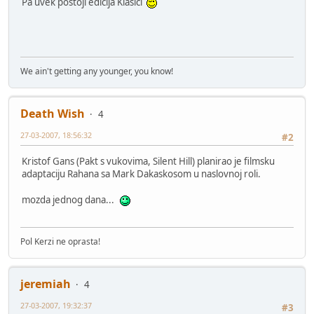
Pa uvek postoji edicija Klasici
We ain't getting any younger, you know!
Death Wish
4
27-03-2007, 18:56:32
#2
Kristof Gans (Pakt s vukovima, Silent Hill) planirao je filmsku
adaptaciju Rahana sa Mark Dakaskosom u naslovnoj roli.
mozda jednog dana...
Pol Kerzi ne oprasta!
jeremiah
4
27-03-2007, 19:32:37
#3