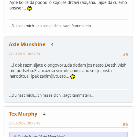
Ajde ko ce da pogodi o kojoj se drzavi radi,aha...ajde da cujemo
answer...
...Du hast mich...ich hasse dich...sagt Rammstein...
Axle Munshine
4
27-03-2007, 20:37:34
#5
...i dok razmisljate o odgovoru,da dodam jos nesto,Death Wish
me podsetio.Francuzi su snimili i animiranu seriju ,nista
narocito,ali ipak zanimljivo,eto...
...Du hast mich...ich hasse dich...sagt Rammstein...
Tex Murphy
4
27-03-2007, 20:47:45
#6
Quote from: "Axle Munshine"