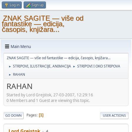
Log in
Sign up
ZNAK SAGITE — više od
fantastike — edicija,
časopis, knjižara...
Main Menu
ZNAK SAGITE — više od fantastike — edicija, časopis, knjižara...
STRIPOVI, ILUSTRACIJE, ANIMACIJA
STRIPOVI I OKO STRIPOVA
►
►
RAHAN
►
RAHAN
Started by Lord Grejstok, 27-03-2007, 12:29:16
0 Members and 1 Guest are viewing this topic.
Pages
1
GO DOWN
USER ACTIONS
Lord Grejstok
4