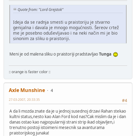
Quote from: "Lord Grejstok"
Ideja da se radnja smesti u praistoriju je stvarno
genijalna i davala je mnogo mogućnosti. Šereov crtež
me je posebno oduševljavao i na neki način mi je bio
sinonim za sliku o praistoriji.
Meni je od malena sliku o praistoriji pradstavljao
Tunga
:: orange is faster color ::
Axle Munshine
4
27-03-2007, 20:33:35
#4
A da li mozda znate da je u jednoj susednoj drzavi Rahan stekao
kultni status,nesto kao Alan Ford kod nas?Cak mislim da je i dan
danas ostao kao najpopularniji strani strip ikad objavljen,i
trenutno postoji istoimeni mesecnik sa avanturama
praistorijskog junaka!