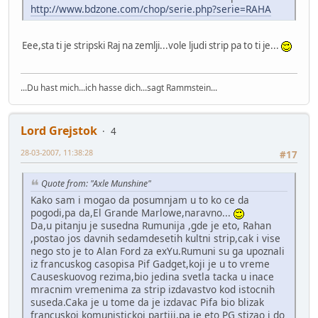
http://www.bdzone.com/chop/serie.php?serie=RAHA
Eee,sta ti je stripski Raj na zemlji...vole ljudi strip pa to ti je...
...Du hast mich...ich hasse dich...sagt Rammstein...
Lord Grejstok
4
28-03-2007, 11:38:28
#17
Quote from: "Axle Munshine"
Kako sam i mogao da posumnjam u to ko ce da
pogodi,pa da,El Grande Marlowe,naravno...
Da,u pitanju je susedna Rumunija ,gde je eto, Rahan
,postao jos davnih sedamdesetih kultni strip,cak i vise
nego sto je to Alan Ford za exYu.Rumuni su ga upoznali
iz francuskog casopisa Pif Gadget,koji je u to vreme
Causeskuovog rezima,bio jedina svetla tacka u inace
mracnim vremenima za strip izdavastvo kod istocnih
suseda.Caka je u tome da je izdavac Pifa bio blizak
francuskoj komunistickoj partiji,pa je eto PG stizao i do