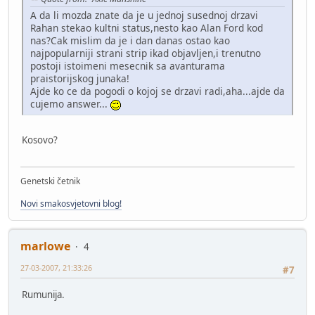
A da li mozda znate da je u jednoj susednoj drzavi
Rahan stekao kultni status,nesto kao Alan Ford kod
nas?Cak mislim da je i dan danas ostao kao
najpopularniji strani strip ikad objavljen,i trenutno
postoji istoimeni mesecnik sa avanturama
praistorijskog junaka!
Ajde ko ce da pogodi o kojoj se drzavi radi,aha...ajde da
cujemo answer...
Kosovo?
Genetski četnik
Novi smakosvjetovni blog!
marlowe
4
27-03-2007, 21:33:26
#7
Rumunija.