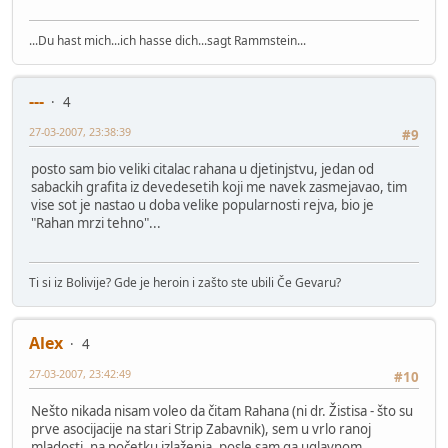
...Du hast mich...ich hasse dich...sagt Rammstein...
---
4
27-03-2007, 23:38:39
#9
posto sam bio veliki citalac rahana u djetinjstvu, jedan od
sabackih grafita iz devedesetih koji me navek zasmejavao, tim
vise sot je nastao u doba velike popularnosti rejva, bio je
"Rahan mrzi tehno"...
Ti si iz Bolivije? Gde je heroin i zašto ste ubili Če Gevaru?
Alex
4
27-03-2007, 23:42:49
#10
Nešto nikada nisam voleo da čitam Rahana (ni dr. Žistisa - što su
prve asocijacije na stari Strip Zabavnik), sem u vrlo ranoj
mladosti, na početku izlaženja, posle sam ga uglavnom