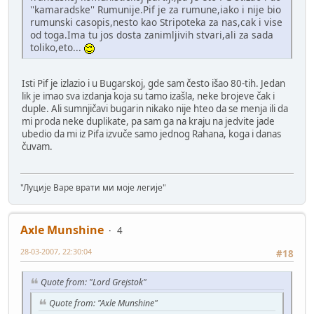
''kamaradske'' Rumunije.Pif je za rumune,iako i nije bio
rumunski casopis,nesto kao Stripoteka za nas,cak i vise
od toga.Ima tu jos dosta zanimljivih stvari,ali za sada
toliko,eto...
Isti Pif je izlazio i u Bugarskoj, gde sam često išao 80-tih. Jedan
lik je imao sva izdanja koja su tamo izašla, neke brojeve čak i
duple. Ali sumnjičavi bugarin nikako nije hteo da se menja ili da
mi proda neke duplikate, pa sam ga na kraju na jedvite jade
ubedio da mi iz Pifa izvuče samo jednog Rahana, koga i danas
čuvam.
"Луције Варе врати ми моје легије"
Axle Munshine
4
28-03-2007, 22:30:04
#18
Quote from: "Lord Grejstok"
Quote from: "Axle Munshine"