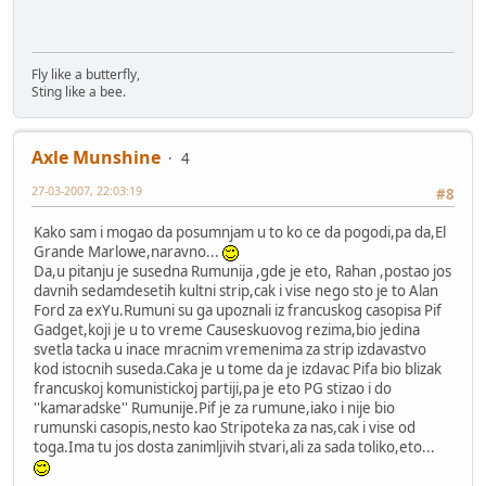
Fly like a butterfly,
Sting like a bee.
Axle Munshine
4
27-03-2007, 22:03:19
#8
Kako sam i mogao da posumnjam u to ko ce da pogodi,pa da,El
Grande Marlowe,naravno...
Da,u pitanju je susedna Rumunija ,gde je eto, Rahan ,postao jos
davnih sedamdesetih kultni strip,cak i vise nego sto je to Alan
Ford za exYu.Rumuni su ga upoznali iz francuskog casopisa Pif
Gadget,koji je u to vreme Causeskuovog rezima,bio jedina
svetla tacka u inace mracnim vremenima za strip izdavastvo
kod istocnih suseda.Caka je u tome da je izdavac Pifa bio blizak
francuskoj komunistickoj partiji,pa je eto PG stizao i do
''kamaradske'' Rumunije.Pif je za rumune,iako i nije bio
rumunski casopis,nesto kao Stripoteka za nas,cak i vise od
toga.Ima tu jos dosta zanimljivih stvari,ali za sada toliko,eto...