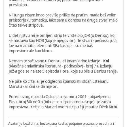
preskakao.
Ni Tungu nisam imao previše prilike da pratim, mada baš volim
preistorijsku tematiku, iako sam u odnosu na druge stvari malo
čitao takve stripove.
U detinjstvu mi je omiljeni strip te vrste bio JOR (u Denisu), koji
se nastavio kao HOR (koji je njegov sin). Te stvari - pećinski ljudi,
lov na mamute, elementi SFa kasnije - su me baš
impresionirale kao klinca.
Nemam to sačuvano u Denisu, ali imam jedno izdanje -
Kol
(Klasična omladinska literatura - podnaslov) - broj 7 u izdanju
Jež-a gde se nalaze 5 epizoda Hora, koje su bile u Denisu ranije.
Ne piše ko crta, ali je očigledno španski stil sličan Estebanu
Marotu - ali čini se da nije on.
Pored ovog, epizoda Odiseje u svemiru 2001 - objavljene u
Eksu, broj 80i nešto (bila je i druga znatno kasnije) - je zaista
impresivna - reč je o Marvel-ovom stripu čiji je autor Džek Kirbi.
Avatar je bezlichna, bezukusna kasha, potpuno prazna, prosechna i