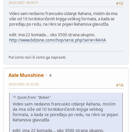
28-03-2007, 00:00:51
#15
Video sam nedavno francusko izdanje Rahana, mislim da ima
više od 10 tvrdokoričenih knjiga velikog formata, a kada se
poređaju po redu, na rikni se pojavi Rahanova glavudža.
edit: ima 22 komada... oko 3500 strana ukupno.
http://www.bdzone.com/chop/serie.php?serie=RAHA
Put ćemo naći ili ćemo ga napraviti.
Axle Munshine
4
28-03-2007, 01:01:00
#16
Quote from: "Boban"
Video sam nedavno francusko izdanje Rahana, mislim
da ima više od 10 tvrdokoričenih knjiga velikog
formata, a kada se poređaju po redu, na rikni se pojavi
Rahanova glavudža.
edit: ima 22 komada... oko 3500 strana ukupno.