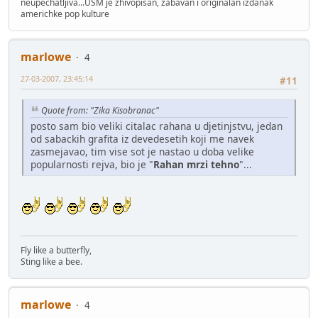
neupechatljiva...USM je zhivopisan, zabavan i originalan izdanak
americhke pop kulture
marlowe
4
27-03-2007, 23:45:14
#11
Quote from: "Zika Kisobranac"
posto sam bio veliki citalac rahana u djetinjstvu, jedan
od sabackih grafita iz devedesetih koji me navek
zasmejavao, tim vise sot je nastao u doba velike
popularnosti rejva, bio je "
Rahan mrzi tehno
"...
Fly like a butterfly,
Sting like a bee.
marlowe
4