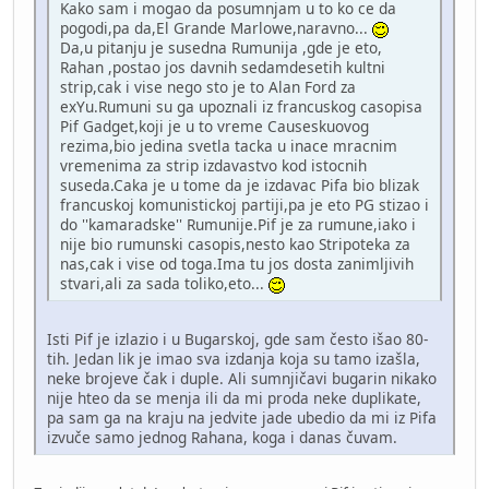
Kako sam i mogao da posumnjam u to ko ce da
pogodi,pa da,El Grande Marlowe,naravno...
Da,u pitanju je susedna Rumunija ,gde je eto,
Rahan ,postao jos davnih sedamdesetih kultni
strip,cak i vise nego sto je to Alan Ford za
exYu.Rumuni su ga upoznali iz francuskog casopisa
Pif Gadget,koji je u to vreme Causeskuovog
rezima,bio jedina svetla tacka u inace mracnim
vremenima za strip izdavastvo kod istocnih
suseda.Caka je u tome da je izdavac Pifa bio blizak
francuskoj komunistickoj partiji,pa je eto PG stizao i
do ''kamaradske'' Rumunije.Pif je za rumune,iako i
nije bio rumunski casopis,nesto kao Stripoteka za
nas,cak i vise od toga.Ima tu jos dosta zanimljivih
stvari,ali za sada toliko,eto...
Isti Pif je izlazio i u Bugarskoj, gde sam često išao 80-
tih. Jedan lik je imao sva izdanja koja su tamo izašla,
neke brojeve čak i duple. Ali sumnjičavi bugarin nikako
nije hteo da se menja ili da mi proda neke duplikate,
pa sam ga na kraju na jedvite jade ubedio da mi iz Pifa
izvuče samo jednog Rahana, koga i danas čuvam.