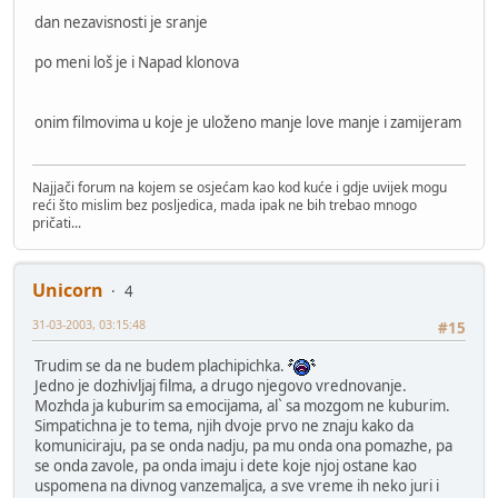
dan nezavisnosti je sranje
po meni loš je i Napad klonova
onim filmovima u koje je uloženo manje love manje i zamijeram
Najjači forum na kojem se osjećam kao kod kuće i gdje uvijek mogu
reći što mislim bez posljedica, mada ipak ne bih trebao mnogo
pričati...
Unicorn
4
31-03-2003, 03:15:48
#15
Trudim se da ne budem plachipichka.
Jedno je dozhivljaj filma, a drugo njegovo vrednovanje.
Mozhda ja kuburim sa emocijama, al` sa mozgom ne kuburim.
Simpatichna je to tema, njih dvoje prvo ne znaju kako da
komuniciraju, pa se onda nadju, pa mu onda ona pomazhe, pa
se onda zavole, pa onda imaju i dete koje njoj ostane kao
uspomena na divnog vanzemaljca, a sve vreme ih neko juri i