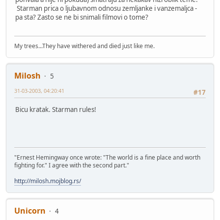
Starman prica o ljubavnom odnosu zemljanke i vanzemaljca -
pa sta? Zasto se ne bi snimali filmovi o tome?
My trees...They have withered and died just like me.
Milosh
5
31-03-2003, 04:20:41
#17
Bicu kratak. Starman rules!
"Ernest Hemingway once wrote: "The world is a fine place and worth
fighting for." I agree with the second part."
http://milosh.mojblog.rs/
Unicorn
4