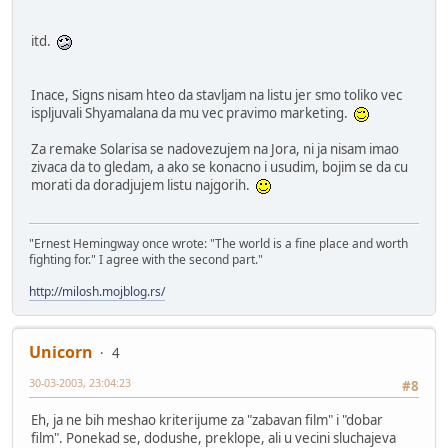
itd.
Inace, Signs nisam hteo da stavljam na listu jer smo toliko vec
ispljuvali Shyamalana da mu vec pravimo marketing.
Za remake Solarisa se nadovezujem na Jora, ni ja nisam imao
zivaca da to gledam, a ako se konacno i usudim, bojim se da cu
morati da doradjujem listu najgorih.
"Ernest Hemingway once wrote: "The world is a fine place and worth
fighting for." I agree with the second part."
http://milosh.mojblog.rs/
Unicorn
4
30-03-2003, 23:04:23
#8
Eh, ja ne bih meshao kriterijume za "zabavan film" i "dobar
film". Ponekad se, dodushe, preklope, ali u vecini sluchajeva