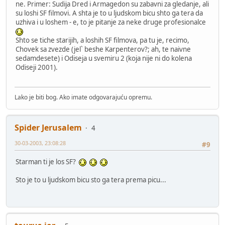
ne. Primer: Sudija Dred i Armagedon su zabavni za gledanje, ali
su loshi SF filmovi. A shta je to u ljudskom bicu shto ga tera da
uzhiva i u loshem - e, to je pitanje za neke druge profesionalce
Shto se tiche starijih, a loshih SF filmova, pa tu je, recimo,
Chovek sa zvezde (jel` beshe Karpenterov?; ah, te naivne
sedamdesete) i Odiseja u svemiru 2 (koja nije ni do kolena
Odiseji 2001).
Lako je biti bog. Ako imate odgovarajuću opremu.
Spider Jerusalem
4
30-03-2003, 23:08:28
#9
Starman ti je los SF?
Sto je to u ljudskom bicu sto ga tera prema picu...