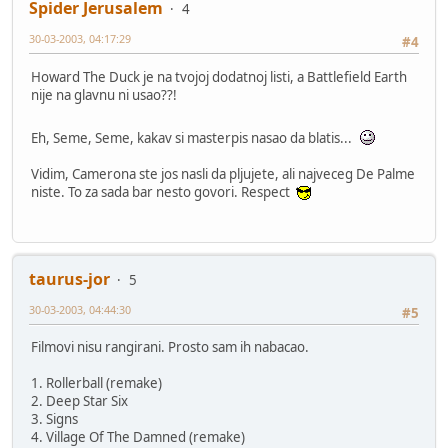
Spider Jerusalem
4
30-03-2003, 04:17:29
#4
Howard The Duck je na tvojoj dodatnoj listi, a Battlefield Earth
nije na glavnu ni usao??!
Eh, Seme, Seme, kakav si masterpis nasao da blatis...
Vidim, Camerona ste jos nasli da pljujete, ali najveceg De Palme
niste. To za sada bar nesto govori. Respect
taurus-jor
5
30-03-2003, 04:44:30
#5
Filmovi nisu rangirani. Prosto sam ih nabacao.
1. Rollerball (remake)
2. Deep Star Six
3. Signs
4. Village Of The Damned (remake)