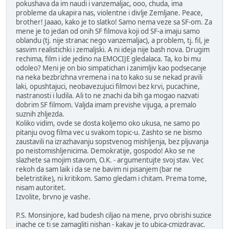
pokushava da im naudi i vanzemaljac, ooo, chuda, ima
probleme da ukapira nas, violentne i divlje Zemljane. Peace,
brother! Jaaao, kako je to slatko! Samo nema veze sa SF-om. Za
mene je to jedan od onih SF filmova koji od SF-a imaju samo
oblandu (tj. nije stranac nego vanzemaljac), a problem, tj. fil, je
sasvim realistichki i zemaljski. A ni ideja nije bash nova. Drugim
rechima, film i ide jedino na EMOCIJE gledalaca. Ta, ko bi mu
odoleo? Meni je on bio simpatichan i zanimljiv kao podsecanje
na neka bezbrizhna vremena i na to kako su se nekad pravili
laki, opushtajuci, neobavezujuci filmovi bez krvi, pucachine,
nastranosti i ludila. Ali to ne znachi da bih ga mogao nazvati
dobrim SF filmom. Valjda imam previshe vijuga, a premalo
suznih zhljezda.
Koliko vidim, ovde se dosta koljemo oko ukusa, ne samo po
pitanju ovog filma vec u svakom topic-u. Zashto se ne bismo
zaustavili na izrazhavanju sopstvenog mishljenja, bez pljuvanja
po neistomishljenicima. Demokratije, gospodo! Ako se ne
slazhete sa mojim stavom, O.K. - argumentujte svoj stav. Vec
rekoh da sam laik i da se ne bavim ni pisanjem (bar ne
beletristike), ni kritikom. Samo gledam i chitam. Prema tome,
nisam autoritet.
Izvolite, brvno je vashe.
P.S. Monsinjore, kad budesh ciljao na mene, prvo obrishi suzice
inache ce ti se zamagliti nishan - kakav je to ubica-cmizdravac.