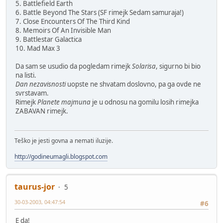
5. Battlefield Earth
6. Battle Beyond The Stars (SF rimejk Sedam samuraja!)
7. Close Encounters Of The Third Kind
8. Memoirs Of An Invisible Man
9. Battlestar Galactica
10. Mad Max 3
Da sam se usudio da pogledam rimejk
Solarisa
, sigurno bi bio
na listi.
Dan nezavisnosti
uopste ne shvatam doslovno, pa ga ovde ne
svrstavam.
Rimejk
Planete majmuna
je u odnosu na gomilu losih rimejka
ZABAVAN rimejk.
Teško je jesti govna a nemati iluzije.
http://godineumagli.blogspot.com
taurus-jor
5
30-03-2003, 04:47:54
#6
E da!