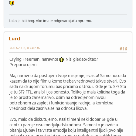
Lako je biti bog. Ako imate odgovarajuću opremu.
Lurd
31-03-2003, 03:40:36
#16
Crying Freeman, naravno!
Nisi gledao/citao?
Preporucujem.
Ma, naravno da postujem tvoje misljenje, svasta! Samo hocu da
kazem da to nije film u kome treba vrednovati takve stvari. Evo
sada na drugom forumu bas pricamo o Ursuli. Gde je tu SF? Sta
je tu SF? FTL, ansibl i jos ponesto. Toliko je mala kolicina toga da
je to prosto zanemarivo, osim na odredjenom nivou
potrebnom za zaplet i funkcionisanje radnje, a komletna
vrednost dela zasniva se na odnosu likova.
Evo, malo da diskutujemo. Kazi ti meni neki dobar SF gde u
centru paznje nisu medjuljudski odnosi. Samo sto je ovde u
pitanju Ljubav i ta vrsta emocija koju inteligentni ljudi (ovo nije
pohvala a nije ni pokuda) smatraju za nekakav nizi oblik teme.