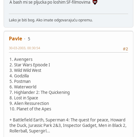
A bash mi se pljucka po loshim SF-filmovima
Lako je biti bog. Ako imate odgovarajuću opremu.
Pavle
5
30-03-2003, 00:30:54
#2
1. Avengers
2. Star Wars Episode I
3. Wild Wild West
4. Godzilla
5. Postman
6. Waterworld
7. Highlander 2: The Quickening
8. Lost in Space
9. Alien Ressurection
10. Planet of the Apes
+ Battlefield Earth, Superman 4: The quest for peace, Howard
the Duck, Jurassic Park 2&3, Inspector Gadget, Men in Black 2,
Rollerball, Supergirl...