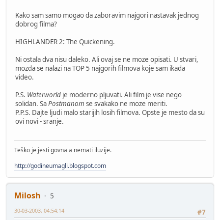
Kako sam samo mogao da zaboravim najgori nastavak jednog
dobrog filma?
HIGHLANDER 2: The Quickening.
Ni ostala dva nisu daleko. Ali ovaj se ne moze opisati. U stvari,
mozda se nalazi na TOP 5 najgorih filmova koje sam ikada
video.
P.S.
Waterworld
je moderno pljuvati. Ali film je vise nego
solidan. Sa
Postmanom
se svakako ne moze meriti.
P.P.S. Dajte ljudi malo starijih losih filmova. Opste je mesto da su
ovi novi - sranje.
Teško je jesti govna a nemati iluzije.
http://godineumagli.blogspot.com
Milosh
5
30-03-2003, 04:54:14
#7