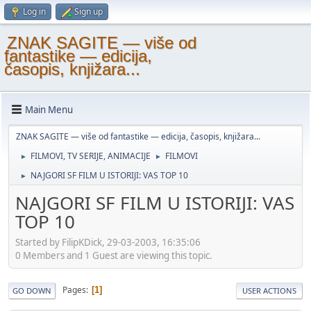
Log in
Sign up
ZNAK SAGITE — više od
fantastike — edicija,
časopis, knjižara...
Main Menu
ZNAK SAGITE — više od fantastike — edicija, časopis, knjižara...
FILMOVI, TV SERIJE, ANIMACIJE
FILMOVI
►
►
NAJGORI SF FILM U ISTORIJI: VAS TOP 10
►
NAJGORI SF FILM U ISTORIJI: VAS
TOP 10
Started by FilipKDick, 29-03-2003, 16:35:06
0 Members and 1 Guest are viewing this topic.
Pages
1
GO DOWN
USER ACTIONS