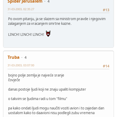
Spider Jerusalem
4
31-03-2003, 02:35:27
#13
Po ovom pitanju, ja se slazem sa ministrom pravde i njegovim
zalaganjem za vracanjem smrtne kazne.
LINCH! LINCH! LINCH!
Truba
4
31-03-2003, 03:07:00
#14
bojno polje zemlja je najveće sranje
čovječe
danas postoje ljudi koji ne znaju upaliti kompjuter
o takvim se ljudima radi u tom "filmu"
pa kako ondati ljudi mogu naučiti voziti avion i to zajedan dan
uostalom kako to daavioni nisu podlegli zubu vremena