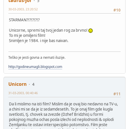
taurus-jor
5
30-03-2003, 23:20:52
#10
STARMAN?!?!?!?!?
Unicorne, spremi taj tvoj jedan rog za brvno!
To mi je omiljeni film!
Snimljen je 1984. i nije bas naivan.
Teško je jesti govna a nemati iluzije.
http://godineumagli.blogspot.com
Unicorn
4
31-03-2003, 00:40:46
#11
Da li mislimo na isti film? Mislim da je ovaj bio nedavno na TV-u,
a chini mi se da je iz sedamdesetih. To je onaj film gde kugla
svetlosti, tj. chovek sa zvezde (Dzhef Bridzhis) u formi
pokojnog muzha ochas posla izlechi od neplodnosti & oplodi
Zemljanku te ostavi interspecijsko potomstvo. Film jeste