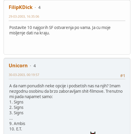
FilipKDick
4
29-03-2003, 16:35:06
Postavite 10 najgorih SF ostvarenja po vama. Ja cu moje
misljenje dati na kraju.
Unicorn
4
30-03-2003, 00:19:57
#1
A da nam ponudish neke opcije i podsetish nas na njih? Imam
nezgodnu osobinu da brzo zaboravljam shit-filmove. Trenutno
mi pada napamet samo:
1. Signs
2. Signs
3. Signs
...
9. Ambis
10. E.T.