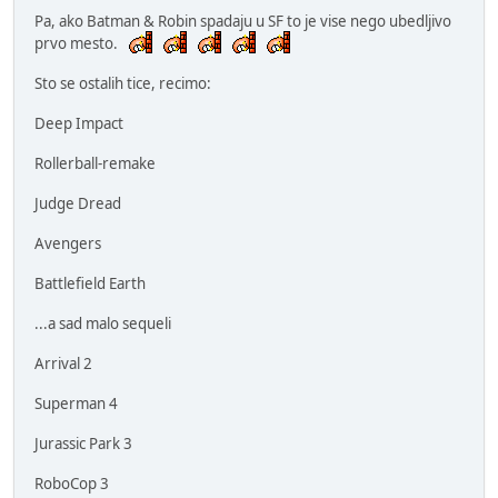
Pa, ako Batman & Robin spadaju u SF to je vise nego ubedljivo
prvo mesto.
Sto se ostalih tice, recimo:
Deep Impact
Rollerball-remake
Judge Dread
Avengers
Battlefield Earth
...a sad malo sequeli
Arrival 2
Superman 4
Jurassic Park 3
RoboCop 3