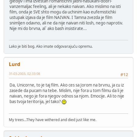
gledljiv i ima izvestan romantichni jadni-nasukani-dobri-
vanzemaljac feeling, ali je nekako naivan. Ako mislimo na isti
film, onda je SVE shto mogu da uchinim kao eufemistichki
ustupak izjava da je film NAIVAN. I Tamna zvezda je film
snimljen odavno, ali ne da nije naivan niti losh, nego naprotiv.
Nije mi do brvna, al` ako bash insistirate...
Lako je biti bog. Ako imate odgovarajuću opremu.
Lurd
31-03-2003, 02:33:08
#12
Da, Unicorne, to je taj film. Ako ces sa Jorom na brvnu, ja cu iz
zasede da pucam na tebe. Mislim, nije fora u tom filmu da li je
naivan, nego je fora njegov odnos sa njom. Emocije. Ali to nije
bas tvoja teritorija, jel tako?
My trees...They have withered and died just like me.