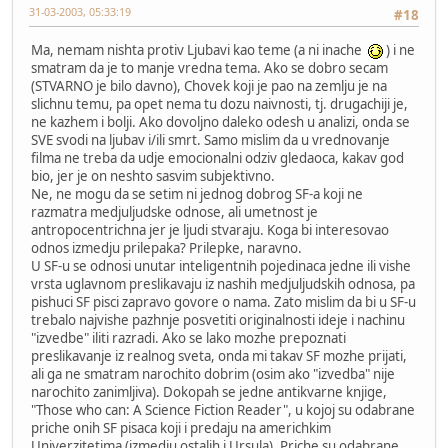
31-03-2003, 05:33:19
#18
Ma, nemam nishta protiv Ljubavi kao teme (a ni inache
) i ne
smatram da je to manje vredna tema. Ako se dobro secam
(STVARNO je bilo davno), Chovek koji je pao na zemlju je na
slichnu temu, pa opet nema tu dozu naivnosti, tj. drugachiji je,
ne kazhem i bolji. Ako dovoljno daleko odesh u analizi, onda se
SVE svodi na ljubav i/ili smrt. Samo mislim da u vrednovanje
filma ne treba da udje emocionalni odziv gledaoca, kakav god
bio, jer je on neshto sasvim subjektivno.
Ne, ne mogu da se setim ni jednog dobrog SF-a koji ne
razmatra medjuljudske odnose, ali umetnost je
antropocentrichna jer je ljudi stvaraju. Koga bi interesovao
odnos izmedju prilepaka? Prilepke, naravno.
U SF-u se odnosi unutar inteligentnih pojedinaca jedne ili vishe
vrsta uglavnom preslikavaju iz nashih medjuljudskih odnosa, pa
pishuci SF pisci zapravo govore o nama. Zato mislim da bi u SF-u
trebalo najvishe pazhnje posvetiti originalnosti ideje i nachinu
"izvedbe" iliti razradi. Ako se lako mozhe prepoznati
preslikavanje iz realnog sveta, onda mi takav SF mozhe prijati,
ali ga ne smatram narochito dobrim (osim ako "izvedba" nije
narochito zanimljiva). Dokopah se jedne antikvarne knjige,
"Those who can: A Science Fiction Reader", u kojoj su odabrane
priche onih SF pisaca koji i predaju na americhkim
Univerzitetima (izmedju ostalih i Ursula). Priche su odabrane