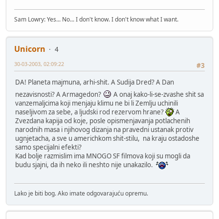
Sam Lowry: Yes... No... I don't know. I don't know what I want.
Unicorn
4
30-03-2003, 02:09:22
#3
DA! Planeta majmuna, arhi-shit. A Sudija Dred? A Dan
nezavisnosti? A Armagedon?
A onaj kako-li-se-zvashe shit sa
vanzemaljcima koji menjaju klimu ne bi li Zemlju uchinili
naseljivom za sebe, a ljudski rod rezervom hrane?
A
Zvezdana kapija od koje, posle opismenjavanja potlachenih
narodnih masa i njihovog dizanja na pravedni ustanak protiv
ugnjetacha, a sve u americhkom shit-stilu, na kraju ostadoshe
samo specijalni efekti?
Kad bolje razmislim ima MNOGO SF filmova koji su mogli da
budu sjajni, da ih neko ili neshto nije unakazilo.
Lako je biti bog. Ako imate odgovarajuću opremu.