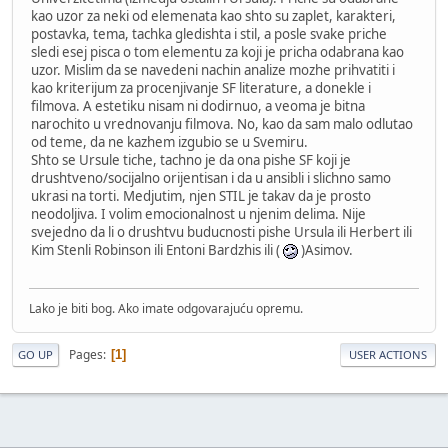
kao uzor za neki od elemenata kao shto su zaplet, karakteri,
postavka, tema, tachka gledishta i stil, a posle svake priche
sledi esej pisca o tom elementu za koji je pricha odabrana kao
uzor. Mislim da se navedeni nachin analize mozhe prihvatiti i
kao kriterijum za procenjivanje SF literature, a donekle i
filmova. A estetiku nisam ni dodirnuo, a veoma je bitna
narochito u vrednovanju filmova. No, kao da sam malo odlutao
od teme, da ne kazhem izgubio se u Svemiru.
Shto se Ursule tiche, tachno je da ona pishe SF koji je
drushtveno/socijalno orijentisan i da u ansibli i slichno samo
ukrasi na torti. Medjutim, njen STIL je takav da je prosto
neodoljiva. I volim emocionalnost u njenim delima. Nije
svejedno da li o drushtvu buducnosti pishe Ursula ili Herbert ili
Kim Stenli Robinson ili Entoni Bardzhis ili (
)Asimov.
Lako je biti bog. Ako imate odgovarajuću opremu.
Pages
1
GO UP
USER ACTIONS