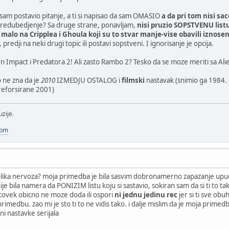
 sam postavio pitanje, a ti si napisao da sam OMASIO
a da pri tom nisi s
? Predubedjenje? Sa druge strane, ponavljam,
nisi pruzio SOPSTVENU list
alo na Cripplea i Ghoula koji su to stvar manje-vise obavili iznose
 predji na neki drugi topic ili postavi sopstveni. I ignorisanje je opcija.
en Impact i Predatora 2! Ali zasto Rambo 2? Tesko da se moze meriti sa Al
o ne zna da je
2010
IZMEDJU OSTALOG i
filmski
nastavak (snimio ga 1984.
reforsirane 2001)
uzije.
com
volika nervoza? moja primedba je bila sasvim dobronamerno zapazanje up
ije bila namera da PONIZIM listu koju si sastavio, sokiran sam da si ti to t
covek obicno ne moze doda ili ospori
ni jednu jedinu rec
jer si ti sve obu
primedbu. zao mi je sto ti to ne vidis tako. i dalje mislim da je moja prime
ni nastavke serijala