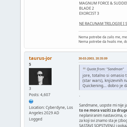
MAGNUM FORCE & SUDDE
BLADE 2
EXORCIST 3
NE RACUNAM TRILOGIJE I S
Nema potrebe da zalis me, me
Nema potrebe da hvalis me, d
taurus-jor
30-03-2003, 20:35:09
5
Quote from: "Sandman"
jore, totalno si omasio 
(star wars), knjizevnih 
Quickening... dobro je d
3
Posts: 4,607
.
Sandmane, uopste mi nije ja
Location: Cyberdyne, Los
to ne mora vaziti za drug
Angeles 2029 AD
neplaniranim nastavcima, o s
Logged
za koji svi znamo sta je (zb
SASTAVI SOPSTVENU i pokaz