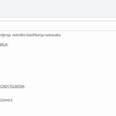
enja, nekoliko klasifikacija nastavaka.
NALA
:
UCNIH FILMOVA
:
NGEANCE