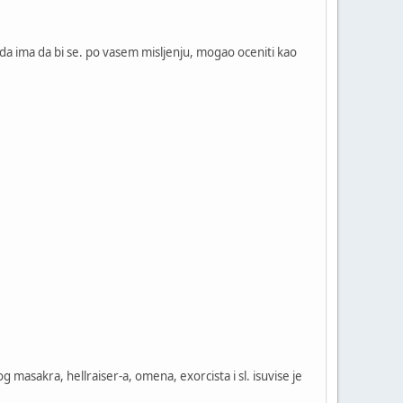
a ima da bi se. po vasem misljenju, mogao oceniti kao
masakra, hellraiser-a, omena, exorcista i sl. isuvise je