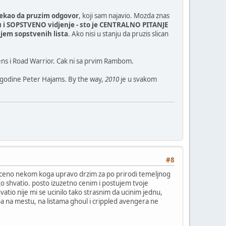
acekao da pruzim odgovor
, koji sam najavio. Mozda znas
u i SOPSTVENO vidjenje - sto je CENTRALNO PITANJE
njem sopstvenih lista
. Ako nisi u stanju da pruzis slican
iens i Road Warrior. Cak ni sa prvim Rambom.
 godine Peter Hajams. By the way,
2010
je u svakom
#8
uceno nekom koga upravo drzim za po prirodi temeljnog
ako shvatio. posto izuzetno cenim i postujem tvoje
hvatio nije mi se ucinilo tako strasnim da ucinim jednu,
dba na mestu, na listama ghoul i crippled avengera ne