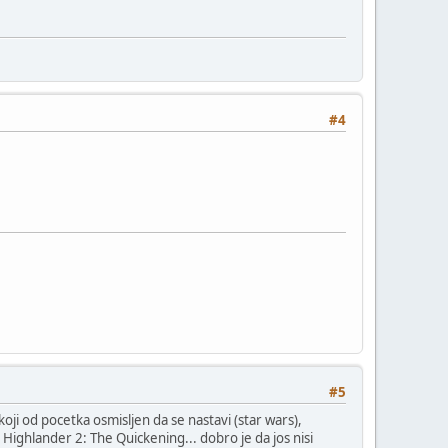
#4
#5
 koji od pocetka osmisljen da se nastavi (star wars),
a Highlander 2: The Quickening... dobro je da jos nisi