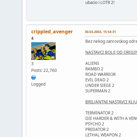
ubacio i LOTR 2!
crippled_avenger
30-03-2003, 15:54:31
4
Bez nekog zanrovskog odredj
NASTAVCI BOLJI OD ORIGI
ALIENS
3
RAMBO 2
Posts: 22,760
ROAD WARRIOR
EVIL DEAD 2
Logged
UNDER SIEGE 2
SUPERMAN 2
BRILJANTNI NASTAVCI KLJ
TERMINATOR 2
DIE HARDER & WITH A VE
PSYCHO 2
PREDATOR 2
LETHAL WEAPON 2