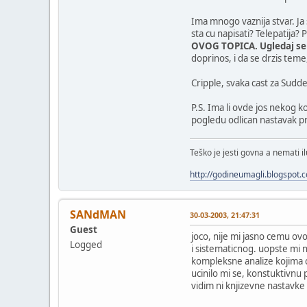
Ima mnogo vaznija stvar. Ja
sta cu napisati? Telepatija
OVOG TOPICA. Ugledaj se m
doprinos, i da se drzis teme,
Cripple, svaka cast za Sudd
P.S. Ima li ovde jos nekog k
pogledu odlican nastavak p
Teško je jesti govna a nemati il
http://godineumagli.blogspot.
SANdMAN
30-03-2003, 21:47:31
Guest
joco, nije mi jasno cemu o
Logged
i sistematicnog. uopste mi n
kompleksne analize kojima 
ucinilo mi se, konstuktivnu 
vidim ni knjizevne nastavke 