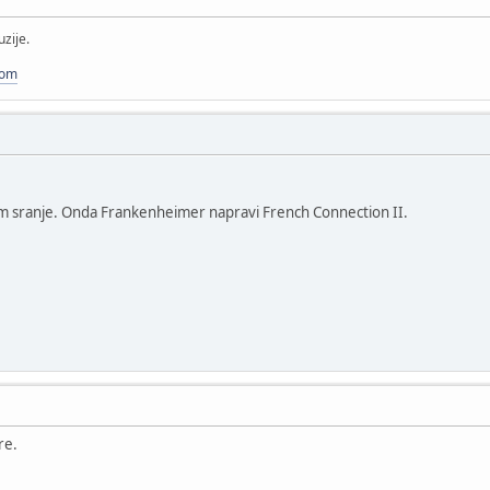
uzije.
com
jam sranje. Onda Frankenheimer napravi French Connection II.
re.