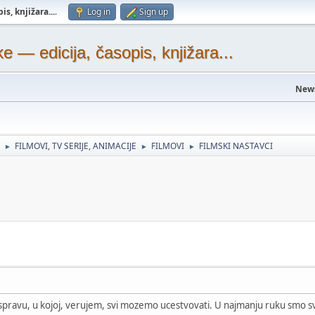
s, knjižara...
.
Log in
Sign up
— edicija, časopis, knjižara...
New
FILMOVI, TV SERIJE, ANIMACIJE
FILMOVI
FILMSKI NASTAVCI
►
►
►
spravu, u kojoj, verujem, svi mozemo ucestvovati. U najmanju ruku smo svi