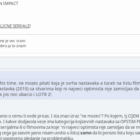
N IMPACT
LICNE SERIJALE
!
ne je vec sram
obro ja to znam
this time. ne mozes pitati koja je svrha nastavaka a turati na listu fi
nastavka (2010) sa stvarima koji ni najveci optimista nije zamisljao d
a jos nisi ubacio i LOTR 2!
sno o cemu ti ovde pricas. I sta znaci izraz "ne mozes"? Po kojem, tj CIJEM
e
. I kakve dodjavola veze ima kategorija knjizevnih nastavaka sa OPSTIM PIT
erijalima ili o filmovima za koje "ni najveci optimista nije zamisljao da se
og cega ga sasvim jasno nisam uvstio u listu)
samo
da bi ponizio listu koju 
i sopstveno gledanje na problematiku.