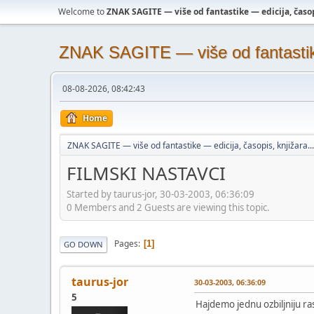
Welcome to
ZNAK SAGITE — više od fantastike — edicija, časopi
ZNAK SAGITE — više od fantastike 
08-08-2026, 08:42:43
Home
ZNAK SAGITE — više od fantastike — edicija, časopis, knjižara...
FILMSKI NASTAVCI
Started by taurus-jor, 30-03-2003, 06:36:09
0 Members and 2 Guests are viewing this topic.
Pages
1
GO DOWN
taurus-jor
30-03-2003, 06:36:09
5
Hajdemo jednu ozbiljniju ra