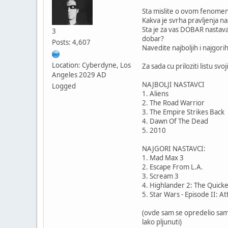
Sta mislite o ovom fenome
Kakva je svrha pravljenja n
Sta je za vas DOBAR nastav
3
dobar?
Posts: 4,607
Navedite najboljih i najgori
Location: Cyberdyne, Los
Za sada cu priloziti listu svoj
Angeles 2029 AD
NAJBOLJI NASTAVCI
Logged
1. Aliens
2. The Road Warrior
3. The Empire Strikes Back
4. Dawn Of The Dead
5. 2010
NAJGORI NASTAVCI:
1. Mad Max 3
2. Escape From L.A.
3. Scream 3
4. Highlander 2: The Quick
5. Star Wars - Episode II: A
(ovde sam se opredelio samo
lako pljunuti)