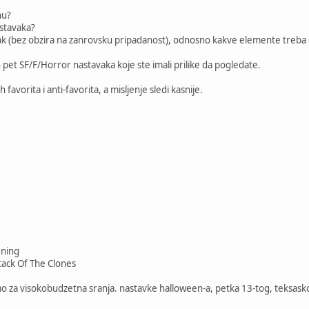
nu?
astavaka?
ak (bez obzira na zanrovsku pripadanost), odnosno kakve elemente treba d
h pet SF/F/Horror nastavaka koje ste imali prilike da pogledate.
ih favorita i anti-favorita, a misljenje sledi kasnije.
ening
ttack Of The Clones
 za visokobudzetna sranja. nastavke halloween-a, petka 13-tog, teksaskog 