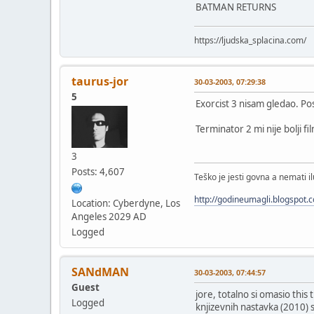
BATMAN RETURNS
https://ljudska_splacina.com/
taurus-jor
30-03-2003, 07:29:38
5
Exorcist 3 nisam gledao. Pos
Terminator 2 mi nije bolji 
3
Posts: 4,607
Teško je jesti govna a nemati il
http://godineumagli.blogspot.
Location: Cyberdyne, Los
Angeles 2029 AD
Logged
SANdMAN
30-03-2003, 07:44:57
Guest
jore, totalno si omasio this 
Logged
knjizevnih nastavka (2010) s