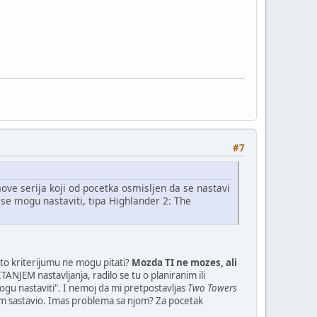
#7
lmove serija koji od pocetka osmisljen da se nastavi
a se mogu nastaviti, tipa Highlander 2: The
 to kriterijumu ne mogu pitati?
Mozda TI ne mozes, ali
ANJEM nastavljanja, radilo se tu o planiranim ili
 mogu nastaviti". I nemoj da mi pretpostavljas
Two Towers
sam sastavio. Imas problema sa njom? Za pocetak