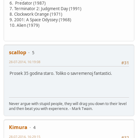
6. Predator (1987)
7. Terminator 2: Judgment Day (1991)
8. Clockwork Orange (1971)
9. 2001: A Space Odyssey (1968)
10. Alien (1979)
scallop
5
28-07-2014, 16:19:08
#31
Prosek 35 godina staro. Toliko o savremenoj fantastici.
Never argue with stupid people, they will drag you down to their level
and then beat you with experience. - Mark Twain.
Kimura
4
28-07-2014, 16:29:15
#32