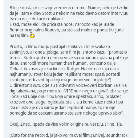
Bilo je dosta price svojevremeno o tome. Naime, neko je tvrdio
da je i sam Ridley Scott u nekom ne tako davno datom intervjuu
tvrdio da je dekard replikant.
E sad, moze Ridli da prica sta hoce, narocito kad je Blade
Runner originalno flopovo, pa sto sad malo ne podsetiti ljude
na taj film.
Prosto, u filmu mogu postojati znakovi, i to je svakako
zanimljivo, ali onda, jebiga, sam film je, shtono kazu, "promasio
temu". Koliko god on nemao veze sa romanom, glavna potka je
da su androidi 'more human than human', odnosno da je
Dekart bezosecajni kuckin sin. Rutger Hauer na kraju ucini
najhumaniju stvar koju jedan replikant moze: spasi/postedi
zivot (postedi zivot tipa koji mu je pobio sve 'prijatelje').
U director's cutu gde su ti odvratni voice-overi izbrisani (a slika
digitalizovana, pa je meni to i VISE noir nego original) izbrisan je
i onaj kad ubije onu ribu koja umire spektakularno, prolazeci
kroz sve one izloge, ogledala, sta li, a u kome kaze nesto tipa
"za drustvo je ovo samo jedan replikant manje. to mi nije
pomoglo da se osecam usrano sto sam nekoga upravo ubio".
Okej. Znaci, ispada da vise volim originalnu verziju. Ili ne. Tja.
(Cisto for the record, ja jako volim ovaj film.) Enivej, soundtrack