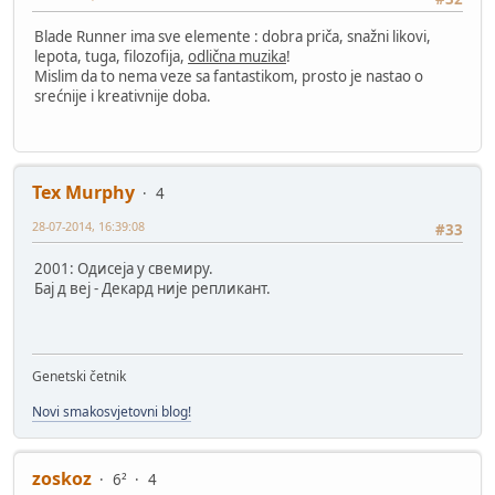
Blade Runner ima sve elemente : dobra priča, snažni likovi,
lepota, tuga, filozofija,
odlična muzika
!
Mislim da to nema veze sa fantastikom, prosto je nastao o
srećnije i kreativnije doba.
Tex Murphy
4
28-07-2014, 16:39:08
#33
2001: Одисеја у свемиру.
Бај д веј - Декард није репликант.
Genetski četnik
Novi smakosvjetovni blog!
zoskoz
6²
4