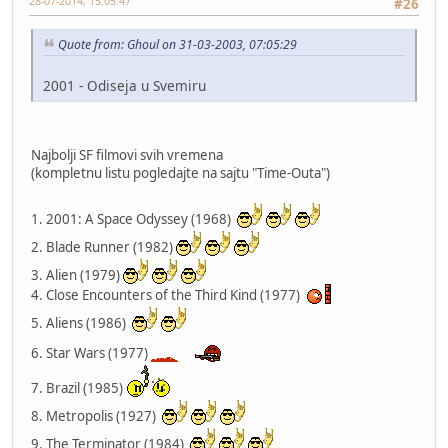
28-07-2014, 15:05:47
#26
Quote from: Ghoul on 31-03-2003, 07:05:29
2001 - Odiseja u Svemiru
Najbolji SF filmovi svih vremena
(kompletnu listu pogledajte na sajtu "Time-Outa")
1. 2001: A Space Odyssey (1968)
2. Blade Runner (1982)
3. Alien (1979)
4. Close Encounters of the Third Kind (1977)
5. Aliens (1986)
6. Star Wars (1977)
7. Brazil (1985)
8. Metropolis (1927)
9. The Terminator (1984)