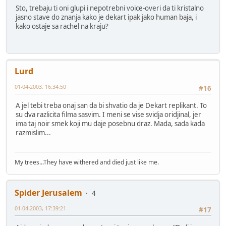
Sto, trebaju ti oni glupi i nepotrebni voice-overi da ti kristalno
jasno stave do znanja kako je dekart ipak jako human baja, i
kako ostaje sa rachel na kraju?
Lurd
01-04-2003, 16:34:50
#16
A jel tebi treba onaj san da bi shvatio da je Dekart replikant. To
su dva razlicita filma sasvim. I meni se vise svidja oridjinal, jer
ima taj noir smek koji mu daje posebnu draz. Mada, sada kada
razmislim...
My trees...They have withered and died just like me.
Spider Jerusalem
4
01-04-2003, 17:39:21
#17