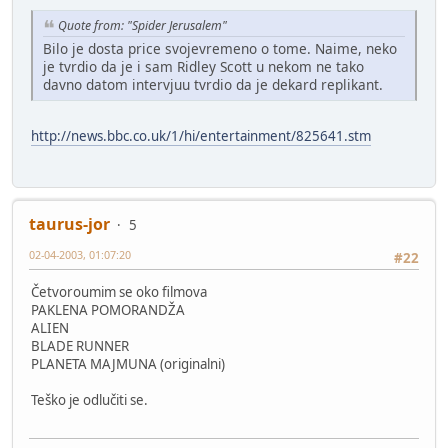
Quote from: "Spider Jerusalem"
Bilo je dosta price svojevremeno o tome. Naime, neko
je tvrdio da je i sam Ridley Scott u nekom ne tako
davno datom intervjuu tvrdio da je dekard replikant.
http://news.bbc.co.uk/1/hi/entertainment/825641.stm
taurus-jor
5
02-04-2003, 01:07:20
#22
Četvoroumim se oko filmova
PAKLENA POMORANDŽA
ALIEN
BLADE RUNNER
PLANETA MAJMUNA (originalni)
Teško je odlučiti se.