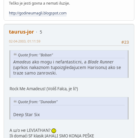
Teško je jesti govna a nemati iluzije.
http://godineumagli.blogspot.com
taurus-jor
5
02-04-2003, 01:11:59
#23
Quote from: "Boban"
Amadeus
ako mogu i nefantasticni, a
Blade Runner
(uprkos nakaznom tupoizgledajucem Harisonu) ako se
traze samo zanrovski.
Rock Me Amadeus! (Voliš Falca, je li?)
Quote from: "Dunadan"
Deep Star Six
A ш'о не LEVIATHAN?
Ili domaći SF klasik JAHALI SMO KONJA PEŠKE