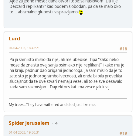
Ajde za jedno mesec dana otvori topic sa naslovom "Da li je
Deccard replikant?" kad budem slobodan, pa da se malo oko
te... abismalne gluposti raspravljamo
Lurd
01-04-2003, 18:43:21
#18
Pa ja sam isto mislio da nije, ali me ubedise. Tipa "kako neko
moze da zna sta ovaj sanja osim ako nije replikant" i kako mu je
na kraju padnur dao origami jednoroga. Ja sam mislio da je to
zato sto je jednorog simbol vecnosti, ali onda bi bila prevelika
slucajsnot da te dve stvari nemaju veze, ali to se sve desavalo
kada sam razmisljao...Dajrektors kat ima zesce jak kraj.
My trees...They have withered and died just like me.
Spider Jerusalem
4
01-04-2003, 19:30:31
#19