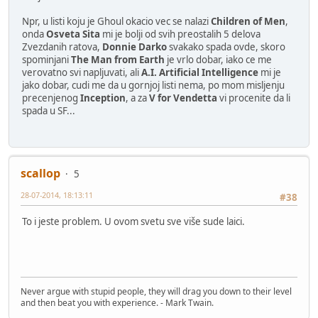
Npr, u listi koju je Ghoul okacio vec se nalazi
Children of Men
,
onda
Osveta Sita
mi je bolji od svih preostalih 5 delova
Zvezdanih ratova,
Donnie Darko
svakako spada ovde, skoro
spominjani
The Man from Earth
je vrlo dobar, iako ce me
verovatno svi napljuvati, ali
A.I. Artificial Intelligence
mi je
jako dobar, cudi me da u gornjoj listi nema, po mom misljenju
precenjenog
Inception
, a za
V for Vendetta
vi procenite da li
spada u SF...
scallop
5
28-07-2014, 18:13:11
#38
To i jeste problem. U ovom svetu sve više sude laici.
Never argue with stupid people, they will drag you down to their level
and then beat you with experience. - Mark Twain.