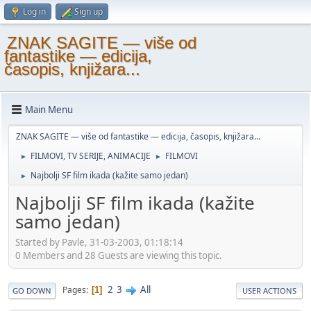
Log in
Sign up
ZNAK SAGITE — više od
fantastike — edicija,
časopis, knjižara...
Main Menu
ZNAK SAGITE — više od fantastike — edicija, časopis, knjižara...
FILMOVI, TV SERIJE, ANIMACIJE
FILMOVI
►
►
Najbolji SF film ikada (kažite samo jedan)
►
Najbolji SF film ikada (kažite
samo jedan)
Started by Pavle, 31-03-2003, 01:18:14
0 Members and 28 Guests are viewing this topic.
2
3
All
Pages
1
GO DOWN
USER ACTIONS