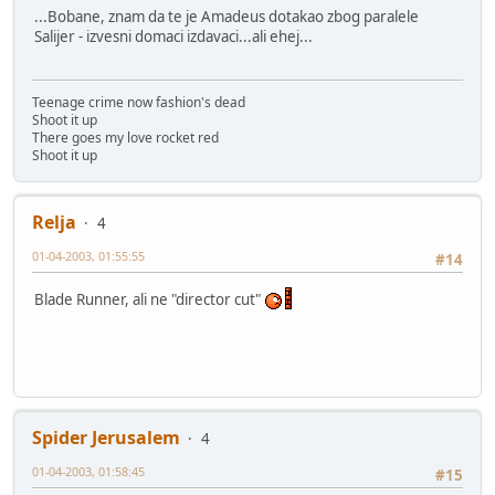
...Bobane, znam da te je Amadeus dotakao zbog paralele
Salijer - izvesni domaci izdavaci...ali ehej...
Teenage crime now fashion's dead
Shoot it up
There goes my love rocket red
Shoot it up
Relja
4
01-04-2003, 01:55:55
#14
Blade Runner, ali ne "director cut"
Spider Jerusalem
4
01-04-2003, 01:58:45
#15