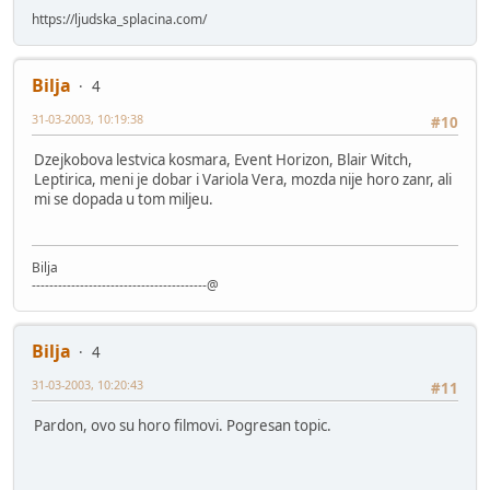
https://ljudska_splacina.com/
Bilja
4
31-03-2003, 10:19:38
#10
Dzejkobova lestvica kosmara, Event Horizon, Blair Witch,
Leptirica, meni je dobar i Variola Vera, mozda nije horo zanr, ali
mi se dopada u tom miljeu.
Bilja
----------------------------------------@
Bilja
4
31-03-2003, 10:20:43
#11
Pardon, ovo su horo filmovi. Pogresan topic.