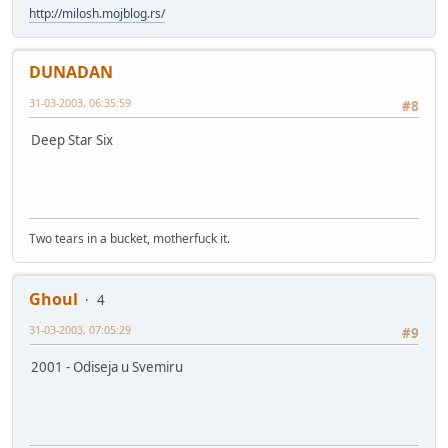
http://milosh.mojblog.rs/
DUNADAN
31-03-2003, 06:35:59
#8
Deep Star Six
Two tears in a bucket, motherfuck it.
Ghoul
4
31-03-2003, 07:05:29
#9
2001 - Odiseja u Svemiru