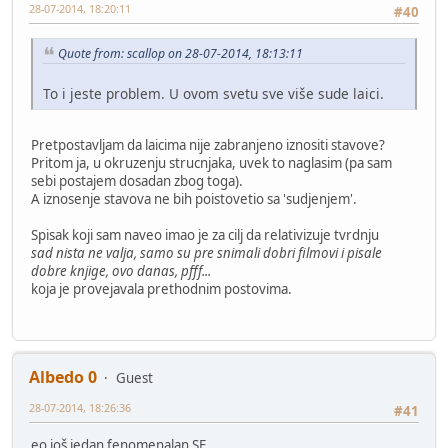
28-07-2014, 18:20:11
#40
Quote from: scallop on 28-07-2014, 18:13:11
To i jeste problem. U ovom svetu sve više sude laici.
Pretpostavljam da laicima nije zabranjeno iznositi stavove?
Pritom ja, u okruzenju strucnjaka, uvek to naglasim (pa sam
sebi postajem dosadan zbog toga).
A iznosenje stavova ne bih poistovetio sa 'sudjenjem'.
Spisak koji sam naveo imao je za cilj da relativizuje tvrdnju
sad nista ne valja, samo su pre snimali dobri filmovi i pisale
dobre knjige, ovo danas, pfff...
koja je provejavala prethodnim postovima.
Albedo 0
Guest
28-07-2014, 18:26:36
#41
eo još jedan fenomenalan SF