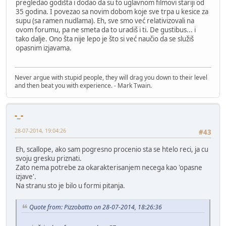
pregledao godišta i dodao da su to uglavnom filmovi stariji od
35 godina. I povezao sa novim dobom koje sve trpa u kesice za
supu (sa ramen nudlama). Eh, sve smo već relativizovali na
ovom forumu, pa ne smeta da to uradiš i ti. De gustibus... i
tako dalje. Ono šta nije lepo je što si već naučio da se služiš
opasnim izjavama.
Never argue with stupid people, they will drag you down to their level
and then beat you with experience. - Mark Twain.
-_-
28-07-2014, 19:04:26
#43
Eh, scallope, ako sam pogresno procenio sta se htelo reci, ja cu
svoju gresku priznati.
Zato nema potrebe za okarakterisanjem necega kao 'opasne
izjave'.
Na stranu sto je bilo u formi pitanja.
Quote from: Pizzobatto on 28-07-2014, 18:26:36