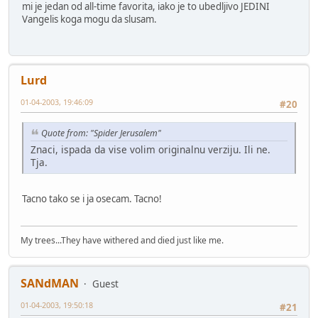
mi je jedan od all-time favorita, iako je to ubedljivo JEDINI
Vangelis koga mogu da slusam.
Lurd
01-04-2003, 19:46:09
#20
Quote from: "Spider Jerusalem"
Znaci, ispada da vise volim originalnu verziju. Ili ne.
Tja.
Tacno tako se i ja osecam. Tacno!
My trees...They have withered and died just like me.
SANdMAN
Guest
01-04-2003, 19:50:18
#21