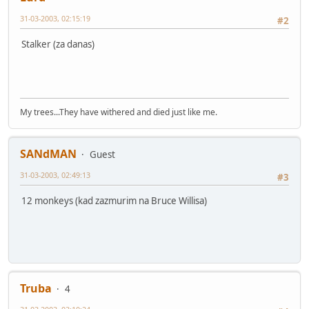
31-03-2003, 02:15:19
#2
Stalker (za danas)
My trees...They have withered and died just like me.
SANdMAN
Guest
31-03-2003, 02:49:13
#3
12 monkeys (kad zazmurim na Bruce Willisa)
Truba
4