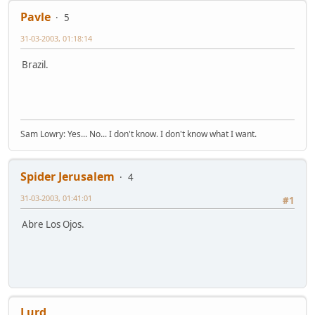
Pavle
5
31-03-2003, 01:18:14
Brazil.
Sam Lowry: Yes... No... I don't know. I don't know what I want.
Spider Jerusalem
4
31-03-2003, 01:41:01
#1
Abre Los Ojos.
Lurd