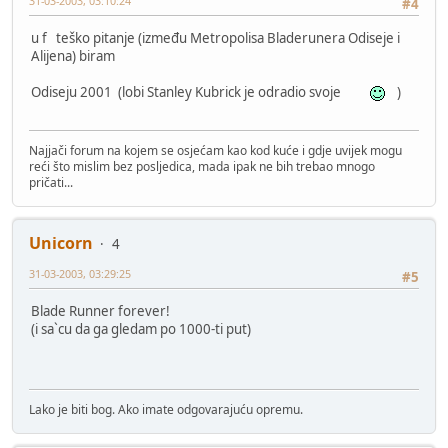
31-03-2003, 03:10:24
#4
u f teško pitanje (između Metropolisa Bladerunera Odiseje i
Alijena) biram
Odiseju 2001 (lobi Stanley Kubrick je odradio svoje
)
Najjači forum na kojem se osjećam kao kod kuće i gdje uvijek mogu
reći što mislim bez posljedica, mada ipak ne bih trebao mnogo
pričati...
Unicorn
4
31-03-2003, 03:29:25
#5
Blade Runner forever!
(i sa`cu da ga gledam po 1000-ti put)
Lako je biti bog. Ako imate odgovarajuću opremu.