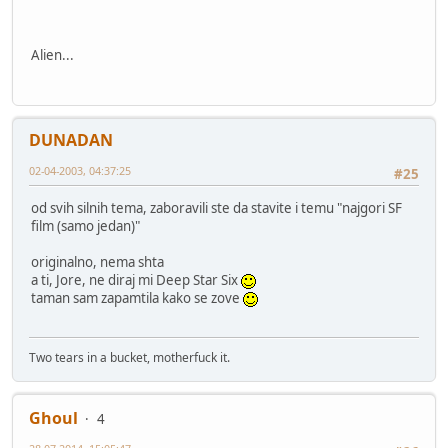
Alien...
DUNADAN
02-04-2003, 04:37:25
#25
od svih silnih tema, zaboravili ste da stavite i temu "najgori SF
film (samo jedan)"
originalno, nema shta
a ti, Jore, ne diraj mi Deep Star Six
taman sam zapamtila kako se zove
Two tears in a bucket, motherfuck it.
Ghoul
4