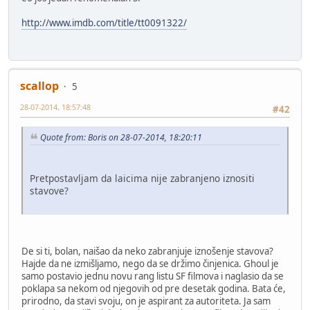
http://www.imdb.com/title/tt0091322/
scallop
5
28-07-2014, 18:57:48
#42
Quote from: Boris on 28-07-2014, 18:20:11
Pretpostavljam da laicima nije zabranjeno iznositi
stavove?
De si ti, bolan, naišao da neko zabranjuje iznošenje stavova?
Hajde da ne izmišljamo, nego da se držimo činjenica. Ghoul je
samo postavio jednu novu rang listu SF filmova i naglasio da se
poklapa sa nekom od njegovih od pre desetak godina. Bata će,
prirodno, da stavi svoju, on je aspirant za autoriteta. Ja sam