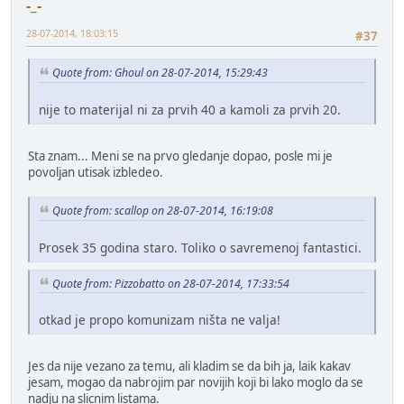
-_-
28-07-2014, 18:03:15
#37
Quote from: Ghoul on 28-07-2014, 15:29:43
nije to materijal ni za prvih 40 a kamoli za prvih 20.
Sta znam... Meni se na prvo gledanje dopao, posle mi je
povoljan utisak izbledeo.
Quote from: scallop on 28-07-2014, 16:19:08
Prosek 35 godina staro. Toliko o savremenoj fantastici.
Quote from: Pizzobatto on 28-07-2014, 17:33:54
otkad je propo komunizam ništa ne valja!
Jes da nije vezano za temu, ali kladim se da bih ja, laik kakav
jesam, mogao da nabrojim par novijih koji bi lako moglo da se
nadju na slicnim listama.