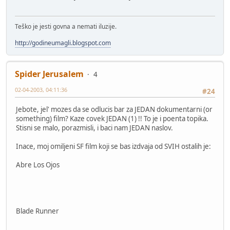
Teško je jesti govna a nemati iluzije.
http://godineumagli.blogspot.com
Spider Jerusalem
4
02-04-2003, 04:11:36
#24
Jebote, jel' mozes da se odlucis bar za JEDAN dokumentarni (or
something) film? Kaze covek JEDAN (1) !! To je i poenta topika.
Stisni se malo, porazmisli, i baci nam JEDAN naslov.
Inace, moj omiljeni SF film koji se bas izdvaja od SVIH ostalih je:
Abre Los Ojos
Blade Runner