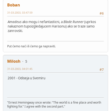
Boban
31-03-2003, 03:47:59
#6
Amadeus
ako mogu i nefantasticni, a
Blade Runner
(uprkos
nakaznom tupoizgledajucem Harisonu) ako se traze samo
zanrovski.
Put ćemo naći ili ćemo ga napraviti.
Milosh
5
31-03-2003, 04:01:45
#7
2001 - Odiseja u Svemiru
"Ernest Hemingway once wrote: "The world is a fine place and worth
fighting for." I agree with the second part."