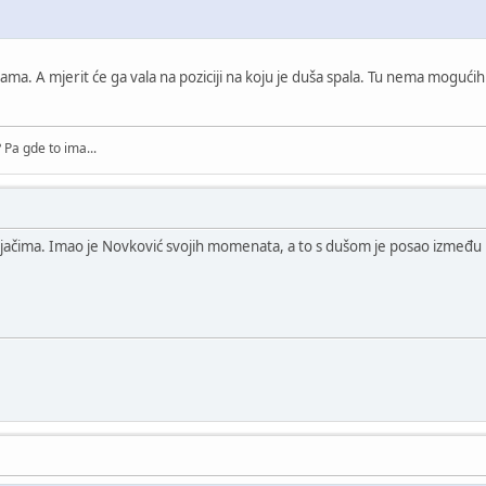
ama. A mjerit će ga vala na poziciji na koju je duša spala. Tu nema mogućih
Pa gde to ima...
ljačima. Imao je Novković svojih momenata, a to s dušom je posao između 