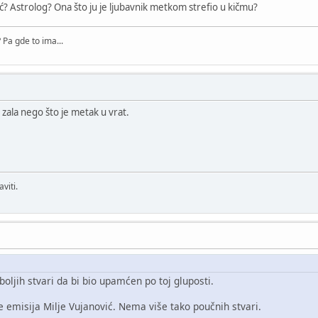
ić? Astrolog? Ona što ju je ljubavnik metkom strefio u kičmu?
Pa gde to ima...
h zala nego što je metak u vrat.
viti.
boljih stvari da bi bio upamćen po toj gluposti.
e emisija Milje Vujanović. Nema više tako poučnih stvari.