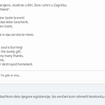
arajevo, studirao u BiH, živio i umro u Zagrebu.
hland".
e Seele brennt!
as liebe Geschenk.
en Dank,
,
n das zerstörte Heim.
ul is burning!
e lovely gift.
y many thanks,
ne,
 destroyed homeland.
Pa gde to ima...
abachkom delu njegove egzistencije, bio venčani kum rahmetli Novkovića,sr.