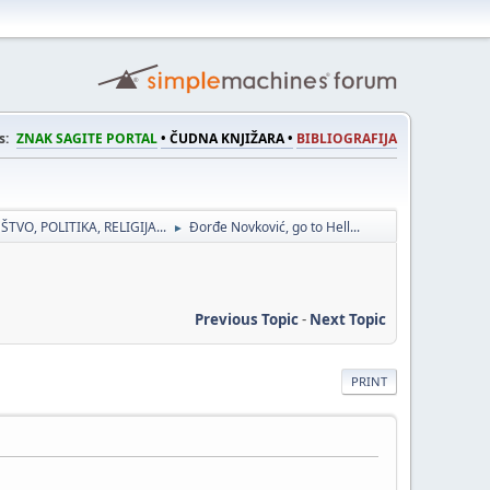
s:
ZNAK SAGITE PORTAL
• ČUDNA KNJIŽARA •
BIBLIOGRAFIJA
ŠTVO, POLITIKA, RELIGIJA...
Đorđe Novković, go to Hell...
►
Previous Topic
-
Next Topic
PRINT