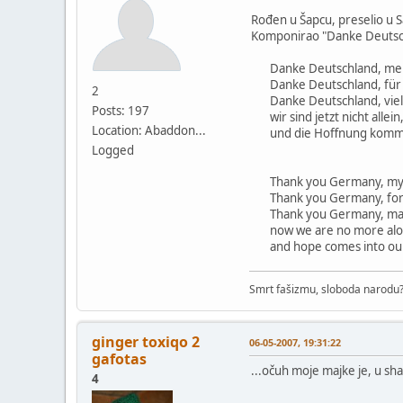
Rođen u Šapcu, preselio u S
Komponirao "Danke Deutsc
Danke Deutschland, mein
Danke Deutschland, für d
2
Danke Deutschland, viel
Posts: 197
wir sind jetzt nicht allein
Location: Abaddon...
und die Hoffnung kommt i
Logged
Thank you Germany, my so
Thank you Germany, for th
Thank you Germany, man
now we are no more alo
and hope comes into our
Smrt fašizmu, sloboda narodu? 
ginger toxiqo 2
06-05-2007, 19:31:22
gafotas
...očuh moje majke je, u sh
4