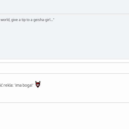
world, give a tip to a geisha-girl..."
ić rekla: 'ima boga!'