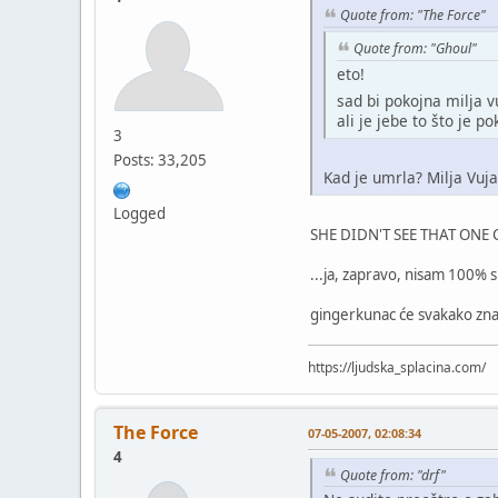
Quote from: "The Force"
Quote from: "Ghoul"
eto!
sad bi pokojna milja v
ali je jebe to što je po
3
Posts: 33,205
Kad je umrla? Milja Vuj
Logged
SHE DIDN'T SEE THAT ONE
...ja, zapravo, nisam 100% s
gingerkunac će svakako zna
https://ljudska_splacina.com/
The Force
07-05-2007, 02:08:34
4
Quote from: "drf"