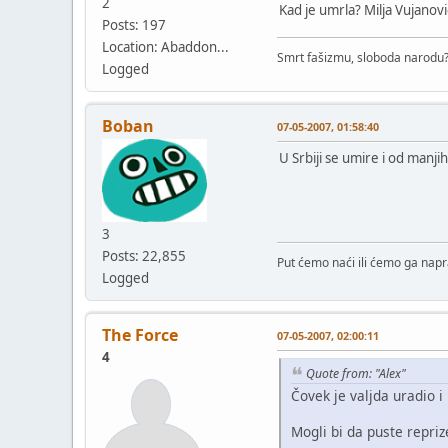
2
Kad je umrla? Milja Vujanov
Posts: 197
Location: Abaddon...
Smrt fašizmu, sloboda narodu? 
Logged
Boban
07-05-2007, 01:58:40
U Srbiji se umire i od manji
3
Posts: 22,855
Put ćemo naći ili ćemo ga napra
Logged
The Force
07-05-2007, 02:00:11
4
Quote from: "Alex"
Čovek je valjda uradio i 
Mogli bi da puste repriz