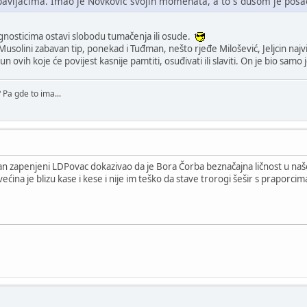
bavljačima. Imao je Novković svojih momenata, a to s dušom je posa
agnosticima ostavi slobodu tumačenja ili osude.
i Musolini zabavan tip, ponekad i Tuđman, nešto rjeđe Milošević, Jeljcin najviše.
un ovih koje će povijest kasnije pamtiti, osuđivati ili slaviti. On je bio samo
Pa gde to ima...
an zapenjeni LDPovac dokazivao da je Bora Čorba beznačajna ličnost u našoj
, većina je blizu kase i kese i nije im teško da stave trorogi šešir s praporci