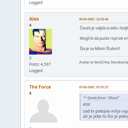
Logged
Alex
06-05-2007, 22:53:46
4
Čovek je valjda uradio i bolj
Mogli bi da puste reprize em
Šta je sa Milom Štulom?
3
Avatar je bezlichna, bezukusna
Posts: 4,597
Logged
The Force
07-05-2007, 01:57:27
4
Quote from: "Ghoul"
eto!
sad bi pokojna milja vuj
ali je jebe to što je poko