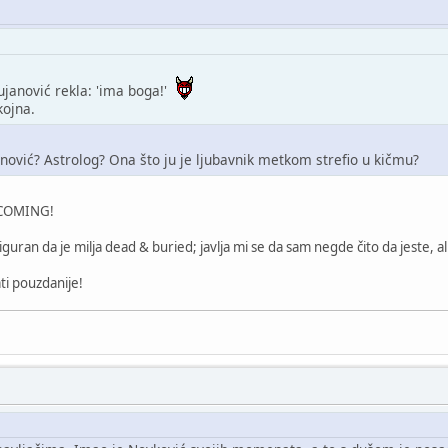
ujanović rekla: 'ima boga!'
kojna.
anović? Astrolog? Ona što ju je ljubavnik metkom strefio u kičmu?
 COMING!
iguran da je milja dead & buried; javlja mi se da sam negde čito da jeste, a
ti pouzdanije!