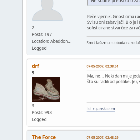
Ne sudite preoštro o za
Reče vjernik. Gnosticima i 
Svi su oni zabavljači. Bio je 
2
sofisticirane stvarčice za rač
Posts: 197
Location: Abaddon...
Smrt fašizmu, sloboda narodu? 
Logged
drf
07-05-2007, 02:38:51
5
Ma, ne... Neki dan mi je jed
što su radili od politike. Jer
3
list-rujanski.com
Posts: 993
Logged
The Force
07-05-2007, 02:48:29