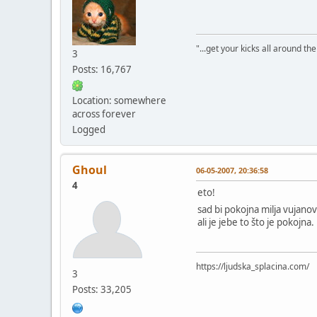
"...get your kicks all around the 
3
Posts: 16,767
Location: somewhere
across forever
Logged
Ghoul
06-05-2007, 20:36:58
4
eto!
sad bi pokojna milja vujanov
ali je jebe to što je pokojna.
https://ljudska_splacina.com/
3
Posts: 33,205