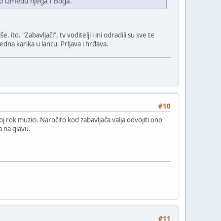
o između njega i Boga.
 itd. "Zabavljači", tv voditelji i ini odradili su sve te
 jedna karika u lancu. Prljava i hrđava.
#10
 rok muzici. Naročito kod zabavljača valja odvojiti ono
ma na glavu.
#11