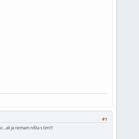
#1
..ali ja nemam ništa s tim!!!