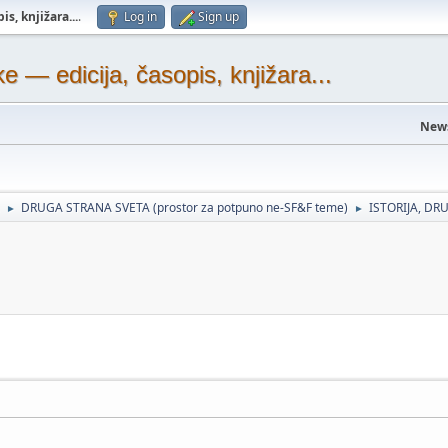
s, knjižara...
.
Log in
Sign up
— edicija, časopis, knjižara...
New
DRUGA STRANA SVETA (prostor za potpuno ne-SF&F teme)
ISTORIJA, DRU
►
►