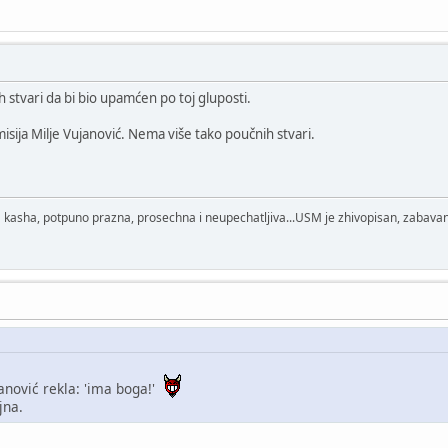
ih stvari da bi bio upamćen po toj gluposti.
isija Milje Vujanović. Nema više tako poučnih stvari.
 kasha, potpuno prazna, prosechna i neupechatljiva...USM je zhivopisan, zabavan
anović rekla: 'ima boga!'
jna.