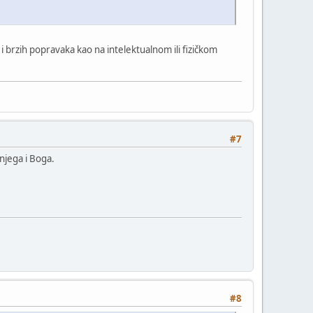
 i brzih popravaka kao na intelektualnom ili fizičkom
#7
njega i Boga.
#8