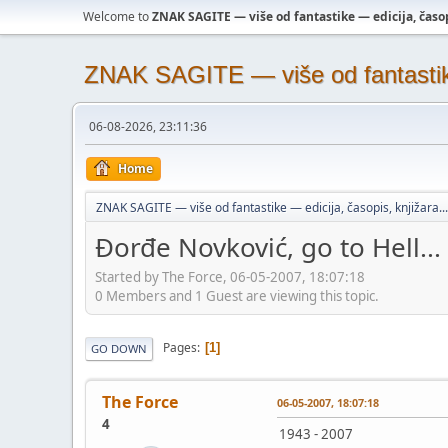
Welcome to
ZNAK SAGITE — više od fantastike — edicija, časopi
ZNAK SAGITE — više od fantastike 
06-08-2026, 23:11:36
Home
ZNAK SAGITE — više od fantastike — edicija, časopis, knjižara...
Đorđe Novković, go to Hell...
Started by The Force, 06-05-2007, 18:07:18
0 Members and 1 Guest are viewing this topic.
Pages
1
GO DOWN
The Force
06-05-2007, 18:07:18
4
1943 - 2007