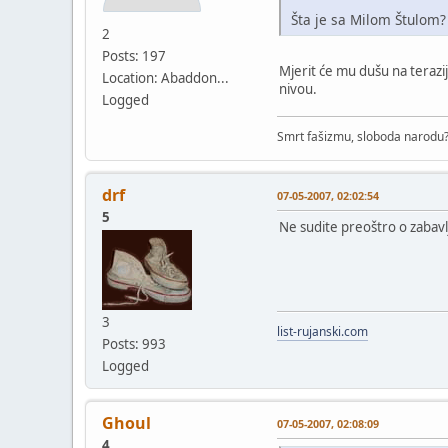
Šta je sa Milom Štulom?
2
Posts: 197
Mjerit će mu dušu na terazij
Location: Abaddon...
nivou.
Logged
Smrt fašizmu, sloboda narodu? 
drf
07-05-2007, 02:02:54
5
Ne sudite preoštro o zabav
3
list-rujanski.com
Posts: 993
Logged
Ghoul
07-05-2007, 02:08:09
4