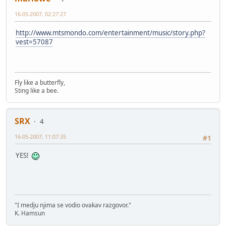
16-05-2007, 02:27:27
http://www.mtsmondo.com/entertainment/music/story.php?
vest=57087
Fly like a butterfly,
Sting like a bee.
SRX
4
16-05-2007, 11:07:35
#1
YES!
"I medju njima se vodio ovakav razgovor."
K. Hamsun