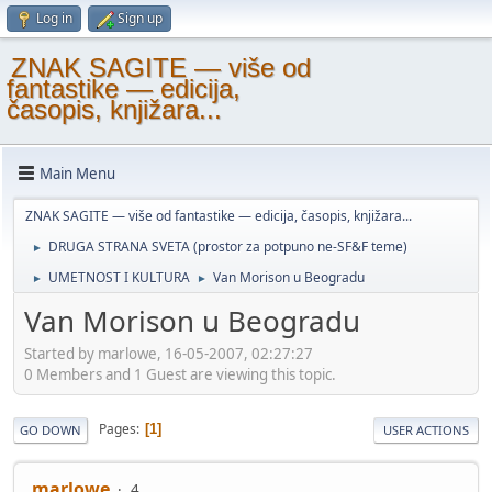
Log in
Sign up
ZNAK SAGITE — više od
fantastike — edicija,
časopis, knjižara...
Main Menu
ZNAK SAGITE — više od fantastike — edicija, časopis, knjižara...
DRUGA STRANA SVETA (prostor za potpuno ne-SF&F teme)
►
UMETNOST I KULTURA
Van Morison u Beogradu
►
►
Van Morison u Beogradu
Started by marlowe, 16-05-2007, 02:27:27
0 Members and 1 Guest are viewing this topic.
Pages
1
GO DOWN
USER ACTIONS
marlowe
4