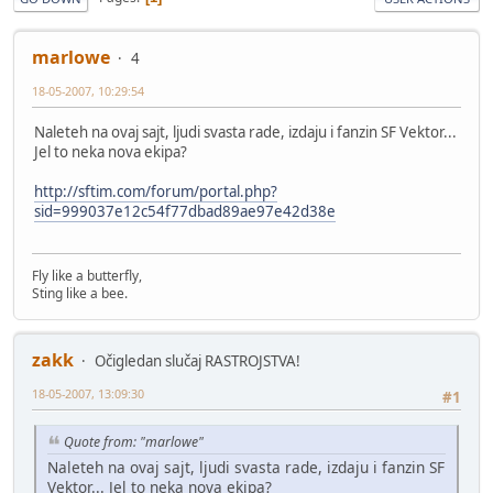
marlowe
4
18-05-2007, 10:29:54
Naleteh na ovaj sajt, ljudi svasta rade, izdaju i fanzin SF Vektor...
Jel to neka nova ekipa?
http://sftim.com/forum/portal.php?
sid=999037e12c54f77dbad89ae97e42d38e
Fly like a butterfly,
Sting like a bee.
zakk
Očigledan slučaj RASTROJSTVA!
18-05-2007, 13:09:30
#1
Quote from: "marlowe"
Naleteh na ovaj sajt, ljudi svasta rade, izdaju i fanzin SF
Vektor... Jel to neka nova ekipa?