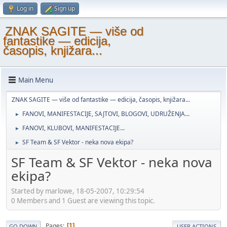
Log in
Sign up
ZNAK SAGITE — više od
fantastike — edicija,
časopis, knjižara...
Main Menu
ZNAK SAGITE — više od fantastike — edicija, časopis, knjižara...
FANOVI, MANIFESTACIJE, SAJTOVI, BLOGOVI, UDRUŽENJA...
►
FANOVI, KLUBOVI, MANIFESTACIJE...
►
SF Team & SF Vektor - neka nova ekipa?
►
SF Team & SF Vektor - neka nova
ekipa?
Started by marlowe, 18-05-2007, 10:29:54
0 Members and 1 Guest are viewing this topic.
Pages
1
GO DOWN
USER ACTIONS