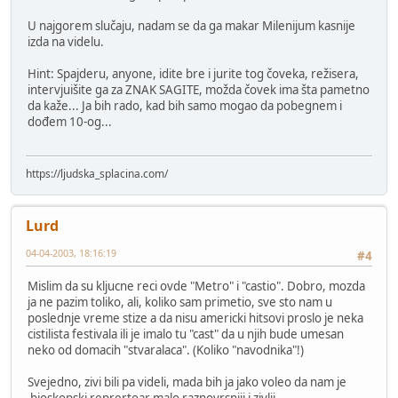
U najgorem slučaju, nadam se da ga makar Milenijum kasnije
izda na videlu.
Hint: Spajderu, anyone, idite bre i jurite tog čoveka, režisera,
intervjuišite ga za ZNAK SAGITE, možda čovek ima šta pametno
da kaže... Ja bih rado, kad bih samo mogao da pobegnem i
dođem 10-og...
https://ljudska_splacina.com/
Lurd
04-04-2003, 18:16:19
#4
Mislim da su kljucne reci ovde "Metro" i "castio". Dobro, mozda
ja ne pazim toliko, ali, koliko sam primetio, sve sto nam u
poslednje vreme stize a da nisu americki hitsovi proslo je neka
cistilista festivala ili je imalo tu "cast" da u njih bude umesan
neko od domacih "stvaralaca". (Koliko "navodnika"!)
Svejedno, zivi bili pa videli, mada bih ja jako voleo da nam je