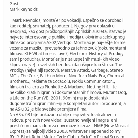
Gost:
Mark Reynolds
Mark Reynolds, monta`er po vokaciji, uspešno se oprobao i
kao reditelj, snimatelj, producent. Njegov prvi dolazak u
Beograd, kao gost prošlogodišnjih Aprilskih susreta, izazvao je
najve}e interesovanje publike i medija u okvirima celokupnog
filmskog programa AS02,Vertigo. Montirao je naj~eš}e forme
vezane za muziku, prevashodno za tehno zvuk (dokumentarni
filmovi: KLF-What time is Love?, Electronic History of Prodigy
sam i producira). Monta`er je niza uspešnih muzi~kih video
klipova najve}ih svetskih bendova današnjice kao što su: The
Prodigy (najva`niji spotovi), Massive Attack, Garbage, Stereo
MC's, The Cure, Faith no More, Nine Inch Nails, Era, Chemical
Brothers.., reklama za CocaColu, Nokiu Communicator..,
filmskih trailera za Plunkette & Maclaine, Notting Hill.., te
nekoliko kratkih igranih i dokumentarnih filmova. Mutant Dog,
a Life on the Run (VB, 2001. 90min) mu je debitantski
dugometra`ni igrani film ~iji je kompletan autor i producent, a
na AS-u 02 je bila svetska premijera filma.
Na AS-u 03 bi}e prikazano obilje njegovih vrlo atraktivnih
radova, pre svih nova videa: izuzetno hvaljeni i nagra|eni
presti`nom nagradom za novi muzi~ki izraz - NME (New Musical
Express) za najbolji video 2003. Whatever Happened to my
R'n'R, Black Rebel Motor Cycle Club-a, Sick City Primal Scream-