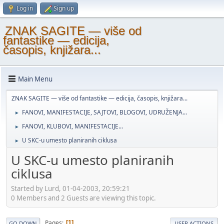
Log in
Sign up
ZNAK SAGITE — više od
fantastike — edicija,
časopis, knjižara...
Main Menu
ZNAK SAGITE — više od fantastike — edicija, časopis, knjižara...
FANOVI, MANIFESTACIJE, SAJTOVI, BLOGOVI, UDRUŽENJA...
►
FANOVI, KLUBOVI, MANIFESTACIJE...
►
U SKC-u umesto planiranih ciklusa
►
U SKC-u umesto planiranih
ciklusa
Started by Lurd, 01-04-2003, 20:59:21
0 Members and 2 Guests are viewing this topic.
Pages
1
GO DOWN
USER ACTIONS