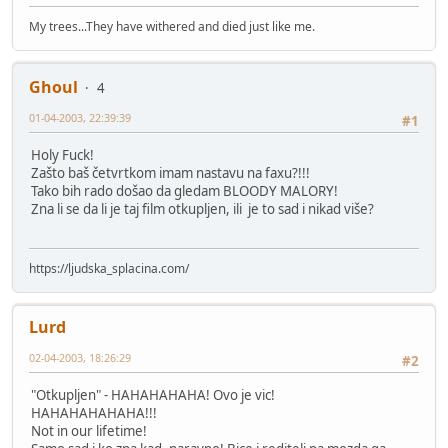
My trees...They have withered and died just like me.
Ghoul
4
01-04-2003, 22:39:39
#1
Holy Fuck!
Zašto baš četvrtkom imam nastavu na faxu?!!!
Tako bih rado došao da gledam BLOODY MALORY!
Zna li se da li je taj film otkupljen, ili je to sad i nikad više?
https://ljudska_splacina.com/
Lurd
02-04-2003, 18:26:29
#2
"Otkupljen" - HAHAHAHAHA! Ovo je vic!
HAHAHAHAHAHA!!!
Not in our lifetime!