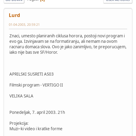
Lurd
01-04-2003, 20:59:21
Znaci, umesto planiranih ciklusa horora, postoji novi program i
evo ga. Izvinjavam se na formatiranju, ali nemam na ovom
racnaru domaca slova. Ovo je jako zanimljivo, te preporucujem,
iako nije bas sve SF/Horor.
APRILSKI SUSRETI AS03
Filmski program - VERTIGO II
VELIKA SALA
Ponedeljak, 7. april 2003. 21h
Projekcija:
Muzi~ki video i kratke forme