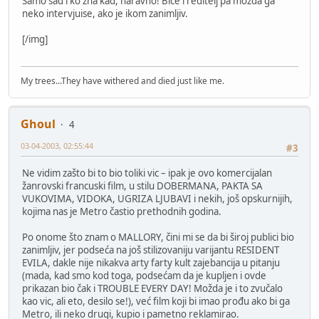
Samo sad i ko zna kad, naravno! Bice i reditelj pa mozda ga
neko intervjuise, ako je ikom zanimljiv.
[/img]
My trees...They have withered and died just like me.
Ghoul
4
03-04-2003, 02:55:44
#3
Ne vidim zašto bi to bio toliki vic – ipak je ovo komercijalan
žanrovski francuski film, u stilu DOBERMANA, PAKTA SA
VUKOVIMA, VIDOKA, UGRIZA LJUBAVI i nekih, još opskurnijih,
kojima nas je Metro častio prethodnih godina.
Po onome što znam o MALLORY, čini mi se da bi široj publici bio
zanimljiv, jer podseća na još stilizovaniju varijantu RESIDENT
EVILA, dakle nije nikakva arty farty kult zajebancija u pitanju
(mada, kad smo kod toga, podsećam da je kupljen i ovde
prikazan bio čak i TROUBLE EVERY DAY! Možda je i to zvučalo
kao vic, ali eto, desilo se!), već film koji bi imao prođu ako bi ga
Metro, ili neko drugi, kupio i pametno reklamirao.