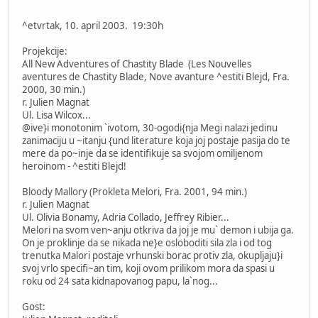
^etvrtak, 10. april 2003. 19:30h
Projekcije:
All New Adventures of Chastity Blade (Les Nouvelles
aventures de Chastity Blade, Nove avanture ^estiti Blejd, Fra.
2000, 30 min.)
r. Julien Magnat
Ul. Lisa Wilcox...
@ive}i monotonim `ivotom, 30-ogodi{nja Megi nalazi jedinu
zanimaciju u ~itanju {und literature koja joj postaje pasija do te
mere da po~inje da se identifikuje sa svojom omiljenom
heroinom - ^estiti Blejd!
Bloody Mallory (Prokleta Melori, Fra. 2001, 94 min.)
r. Julien Magnat
Ul. Olivia Bonamy, Adria Collado, Jeffrey Ribier...
Melori na svom ven~anju otkriva da joj je mu` demon i ubija ga.
On je proklinje da se nikada ne}e osloboditi sila zla i od tog
trenutka Malori postaje vrhunski borac protiv zla, okupljaju}i
svoj vrlo specifi~an tim, koji ovom prilikom mora da spasi u
roku od 24 sata kidnapovanog papu, la`nog...
Gost: