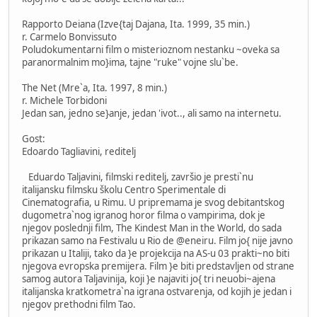
Rapporto Deiana (Izve{taj Dajana, Ita. 1999, 35 min.)
r. Carmelo Bonvissuto
Poludokumentarni film o misterioznom nestanku ~oveka sa
paranormalnim mo}ima, tajne "ruke" vojne slu`be.
The Net (Mre`a, Ita. 1997, 8 min.)
r. Michele Torbidoni
Jedan san, jedno se}anje, jedan 'ivot.., ali samo na internetu.
Gost:
Edoardo Tagliavini, reditelj
Eduardo Taljavini, filmski reditelj, završio je presti`nu
italijansku filmsku školu Centro Sperimentale di
Cinematografia, u Rimu. U pripremama je svog debitantskog
dugometra`nog igranog horor filma o vampirima, dok je
njegov poslednji film, The Kindest Man in the World, do sada
prikazan samo na Festivalu u Rio de @eneiru. Film jo{ nije javno
prikazan u Italiji, tako da }e projekcija na AS-u 03 prakti~no biti
njegova evropska premijera. Film }e biti predstavljen od strane
samog autora Taljavinija, koji }e najaviti jo{ tri neuobi~ajena
italijanska kratkometra`na igrana ostvarenja, od kojih je jedan i
njegov prethodni film Tao.