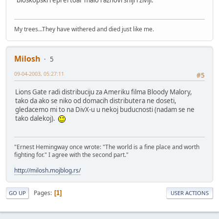
bioskopski reprertoar malo raznovrsniji i zivlji.
My trees...They have withered and died just like me.
Milosh
5
09-04-2003, 05:27:11
#5
Lions Gate radi distribuciju za Ameriku filma Bloody Malory,
tako da ako se niko od domacih distributera ne doseti,
gledacemo mi to na DivX-u u nekoj buducnosti (nadam se ne
tako dalekoj).
"Ernest Hemingway once wrote: "The world is a fine place and worth
fighting for." I agree with the second part."
http://milosh.mojblog.rs/
Pages
1
GO UP
USER ACTIONS