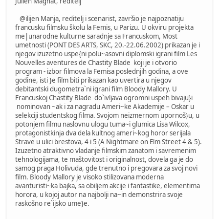
Julien Magnat, reditelj
@ilijen Manja, reditelj i scenarist, završio je najpoznatiju
francusku filmsku školu la Femis, u Parizu. U okviru projekta
me|unarodne kulturne saradnje sa Francuskom, Most
umetnosti (PONT DES ARTS, SKC, 20.-22.06.2002) prikazan je i
njegov izuzetno uspe{ni polu~asovni diplomski igrani film Les
Nouvelles aventures de Chastity Blade koji je i otvorio
program - izbor filmova la Femisa poslednjih godina, a ove
godine, isti }e film biti prikazan kao uvertira u njegov
debitantski dugometra`ni igrani film Bloody Mallory. U
Francuskoj Chastity Blade do`ivljava ogromni uspeh bivaju}i
nominovan ~ak i za nagradu Ameri~ke Akademije – Oskar u
selekciji studentskog filma. Svojom neizmernom upornoš}u, u
potonjem filmu naslovnu ulogu tuma~i glumica Lisa Wilcox,
protagonistkinja dva dela kultnog ameri~kog horor serijala
Strave u ulici brestova, 4 i 5 (A Nightmare on Elm Street 4 & 5).
Izuzetno atraktivno vladanje filmskim zanatom i savremenim
tehnologijama, te maštovitost i originalnost, dovela ga je do
samog praga Holivuda, gde trenutno i pregovara za svoj novi
film. Bloody Mallory je visoko stilizovana moderna
avanturisti~ka bajka, sa obiljem akcije i fantastike, elementima
horora, u kojoj autor na najbolji na~in demonstrira svoje
raskošno re`ijsko ume}e.