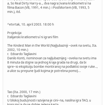
a, So Real Dirty Harry-a.., dva nagra|ivana kratkometra`na
filma Bacon (VB, 1991, 4 min.) i PostMortem (VB, 1993, 5
min.), itd.
^etvrtak, 10. april 2003. 18:00 h
Projekcija:
Italijanski kratkometra`ni igrani film
The Kindest Man in the World (Najljubazniji ~ovek na svetu, Ita.
2002, 10 min.)
r. Edoardo Tagliavini
Danilo Konti, nominovan za najljubaznijeg ~oveka na svetu ima
8 minuta da stigne sa jednog kraja grada na drugi, da bi
spre~io eksploziju bombe montiranoj na podlaktici svoje ruke..,
a ulice su prepune ljudi kojima je potrebna pomo}...
Tao (Ita. 2000, 17 min.)
r. Edoardo Tagliavini
U bliskoj budu}nosti razvijena je cini~na, nasilna igra TAO, u
kojoj mo`e da se dobije zelena karta...