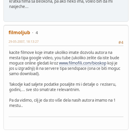
kratka filma sa Beokona, pa ako neko ima, voleo bih da mi
nasjeche...
filmoljub
4
29-05-2007, 18:13:27
#4
kacite filmove koje imate ukoliko imate dozvolu autora na
mesta tipa google video, you tube (ukoliko zelite da iste bude
moguce online gledati kroz
www.filmofili.com/bioskop
koji je
jos u izgradnji) ili na servere tipa sendspace (ona ce biti moguc
samo download).
Takodje kad saljete podatke posaljite mi i detalje o reziseru,
godini,... sve sto smatrate relevantnim.
Pa da vidimo, cilj je da sto više dela nasih autora imamo na 1
mestu..