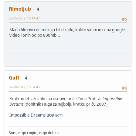
filmoljub
4
29-05-2007, 18:14:47
#5
Mada filmovi i ne moraju biti kratki, koliko vidim ima na google
video i onih od po 800mb...
Gaff
4
07-08-2012, 15:34:45
#6
Kratkometražni film na osnovu priče Tima Pratt-a:
Impossible
Dreams
(dobitnik Huga za najbolju kratku priču 2007).
Impossible Dreams וידאו קסם
Sum, ergo cogito, ergo dubito.