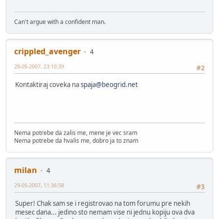
Can't argue with a confident man.
crippled_avenger
4
28-05-2007, 23:10:39
#2
Kontaktiraj coveka na
spaja@beogrid.net
Nema potrebe da zalis me, mene je vec sram
Nema potrebe da hvalis me, dobro ja to znam
milan
4
29-05-2007, 11:36:58
#3
Super! Chak sam se i registrovao na tom forumu pre nekih
mesec dana... jedino sto nemam vise ni jednu kopiju ova dva