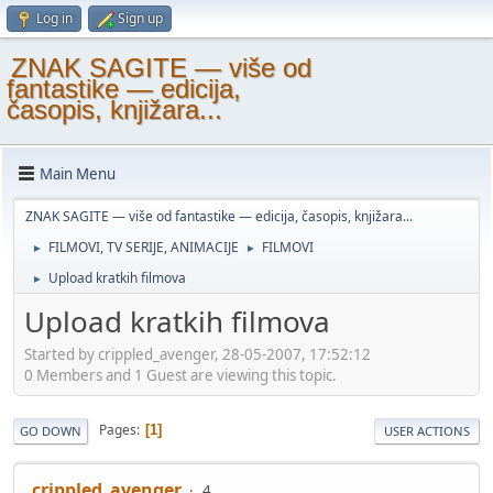
Log in
Sign up
ZNAK SAGITE — više od
fantastike — edicija,
časopis, knjižara...
Main Menu
ZNAK SAGITE — više od fantastike — edicija, časopis, knjižara...
FILMOVI, TV SERIJE, ANIMACIJE
FILMOVI
►
►
Upload kratkih filmova
►
Upload kratkih filmova
Started by crippled_avenger, 28-05-2007, 17:52:12
0 Members and 1 Guest are viewing this topic.
Pages
1
GO DOWN
USER ACTIONS
crippled_avenger
4