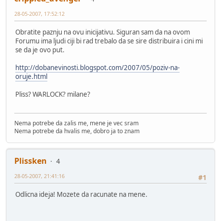
28-05-2007, 17:52:12
Obratite paznju na ovu inicijativu. Siguran sam da na ovom
Forumu ima ljudi ciji bi rad trebalo da se sire distribuira i cini mi
se da je ovo put.
http://dobanevinosti.blogspot.com/2007/05/poziv-na-
oruje.html
Pliss? WARLOCK? milane?
Nema potrebe da zalis me, mene je vec sram
Nema potrebe da hvalis me, dobro ja to znam
Plissken
4
28-05-2007, 21:41:16
#1
Odlicna ideja! Mozete da racunate na mene.