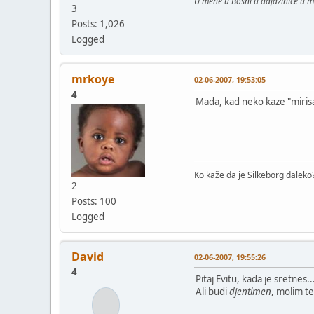
U mene u Bosni u dajdzinice u 
3
Posts: 1,026
Logged
mrkoye
02-06-2007, 19:53:05
4
Mada, kad neko kaze "mirisat
Ko kaže da je Silkeborg daleko?
2
Posts: 100
Logged
David
02-06-2007, 19:55:26
4
Pitaj Evitu, kada je sretnes..
Ali budi
djentlmen
, molim te