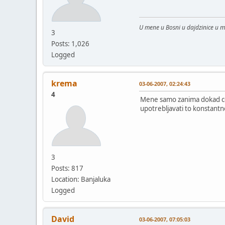
U mene u Bosni u dajdzinice u 
3
Posts: 1,026
Logged
krema
03-06-2007, 02:24:43
4
Mene samo zanima dokad ce ov
upotrebljavati to konstantno
3
Posts: 817
Location: Banjaluka
Logged
David
03-06-2007, 07:05:03