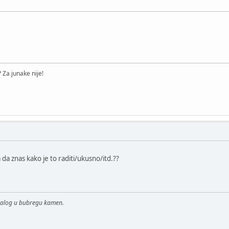
 Za junake nije!
a da znas kako je to raditi/ukusno/itd.??
malog u bubregu kamen.