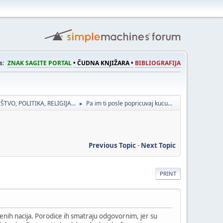
s:
ZNAK SAGITE PORTAL
• ČUDNA KNJIŽARA •
BIBLIOGRAFIJA
ŠTVO, POLITIKA, RELIGIJA...
Pa im ti posle popricuvaj kucu...
►
Previous Topic
-
Next Topic
PRINT
enih nacija. Porodice ih smatraju odgovornim, jer su