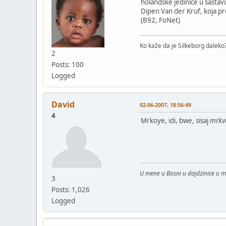
holandske jedinice u sasta
Dipen Van der Kruf, koja pr
(B92, FoNet)
Ko kaže da je Silkeborg daleko?
2
Posts: 100
Logged
David
02-06-2007, 18:56:49
4
Mrkoye, idi, bwe, sisaj
mrkv
U mene u Bosni u dajdzinice u 
3
Posts: 1,026
Logged