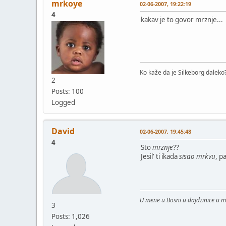
mrkoye
02-06-2007, 19:22:19
4
kakav je to govor mrznje...
Ko kaže da je Silkeborg daleko?
2
Posts: 100
Logged
David
02-06-2007, 19:45:48
4
Sto
mrznje
??
Jesil' ti ikada
sisao mrkvu
, p
U mene u Bosni u dajdzinice u 
3
Posts: 1,026