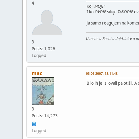
4
Koji
MOJI
?
I ko
OVDJE
siluje
TAKODJE
ov
Ja samo reagujem na komentar
U mene u Bosni u dajdzinice u 
3
Posts: 1,026
Logged
mac
03-06-2007, 18:11:48
Bilo ih je, silovali pa otišli. A
3
Posts: 14,273
Logged