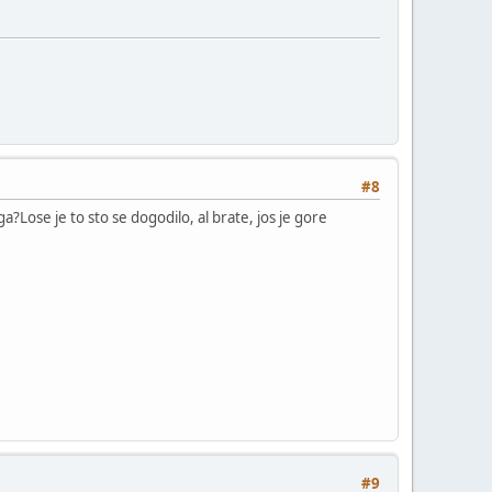
#8
a?Lose je to sto se dogodilo, al brate, jos je gore
#9