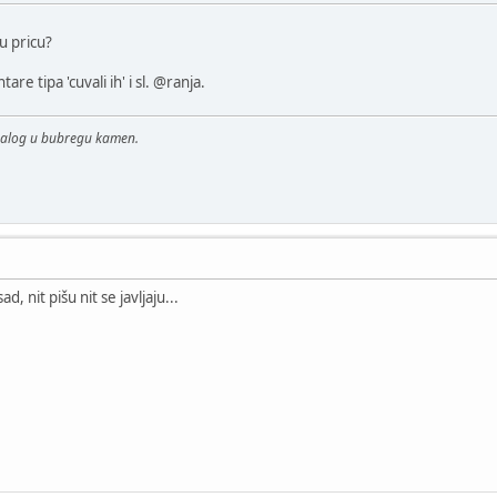
u pricu?
e tipa 'cuvali ih' i sl. @ranja.
malog u bubregu kamen.
 sad, nit pišu nit se javljaju...