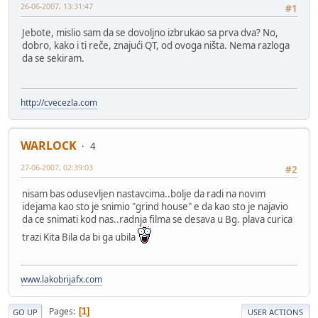
26-06-2007, 13:31:47
#1
Jebote, mislio sam da se dovoljno izbrukao sa prva dva? No,
dobro, kako i ti reče, znajući QT, od ovoga ništa. Nema razloga
da se sekiram.
http://cvecezla.com
WARLOCK
4
27-06-2007, 02:39:03
#2
nisam bas odusevljen nastavcima..bolje da radi na novim
idejama kao sto je snimio "grind house" e da kao sto je najavio
da ce snimati kod nas..radnja filma se desava u Bg. plava curica
trazi Kita Bila da bi ga ubila
www.lakobrijafx.com
Pages
1
GO UP
USER ACTIONS