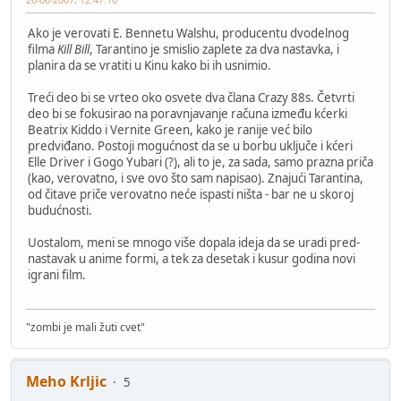
Ako je verovati E. Bennetu Walshu, producentu dvodelnog
filma
Kill Bill
, Tarantino je smislio zaplete za dva nastavka, i
planira da se vratiti u Kinu kako bi ih usnimio.
Treći deo bi se vrteo oko osvete dva člana Crazy 88s. Četvrti
deo bi se fokusirao na poravnjavanje računa između kćerki
Beatrix Kiddo i Vernite Green, kako je ranije već bilo
predviđano. Postoji mogućnost da se u borbu uključe i kćeri
Elle Driver i Gogo Yubari (?), ali to je, za sada, samo prazna priča
(kao, verovatno, i sve ovo što sam napisao). Znajući Tarantina,
od čitave priče verovatno neće ispasti ništa - bar ne u skoroj
budućnosti.
Uostalom, meni se mnogo više dopala ideja da se uradi pred-
nastavak u anime formi, a tek za desetak i kusur godina novi
igrani film.
"zombi je mali žuti cvet"
Meho Krljic
5