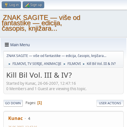
Log in
Sign up
ZNAK SAGITE — više od
fantastike — edicija,
časopis, knjižara...
Main Menu
ZNAK SAGITE — više od fantastike — edicija, časopis, knjižara...
FILMOVI, TV SERIJE, ANIMACIJE
FILMOVI
Kill Bil Vol. III & IV?
►
►
►
Kill Bil Vol. III & IV?
Started by Kunac, 26-06-2007, 12:47:16
0 Members and 1 Guest are viewing this topic.
Pages
1
GO DOWN
USER ACTIONS
Kunac
4
26-06-2007, 12:47:16