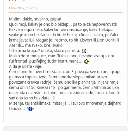
13-07-2007, 16:27:09
Mislim, dakle, stvarno, zaista!
Ljudi moji, kakav je ono bio bildap... pa to je za nepoverovati!
Kakve mogućnosti, kakvi hintovi i insinuacije, kakvi bekapi...
svako je imao fer šansu da bude heroj u finalu, svako, pa čak i
krmeljavac iBi. Mogao je, recimo, to biti Elsvort ili Den Doriti ili
Ater ili... ma svako, bre, svako.
I šta bi na kraju..? onako, skoro pa ništa.
Malko deprimirajuće, osim Triksi u onoj nezaboravnoj sceni...
ful frontal+pusifajing šutin' instrument ...
A da je dosta - nije.
Čemu onolike uvertire i statisti, od Erpova pa sve do one grupe
glumaca čoporativno, čemu onolika slepa-i-nikad-pravo-
povezana crevca radnje, čemu onolika planiranja i nijansiranja,
čemu onih 150 Kineza i 18 i po ganmena, čemu Almina odluka
da proda nalazište i ostane, umesto zadrži i ode, mislim, kog će
sad ona tamo bez zlata...?
Mizerija, taj antiklimaks, mizerija... i surovo mrcvarenje dajhard
fanova...