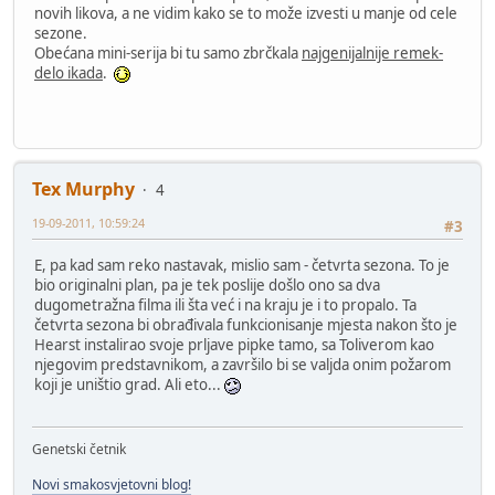
novih likova, a ne vidim kako se to može izvesti u manje od cele
sezone.
Obećana mini-serija bi tu samo zbrčkala
najgenijalnije remek-
delo ikada
.
Tex Murphy
4
19-09-2011, 10:59:24
#3
E, pa kad sam reko nastavak, mislio sam - četvrta sezona. To je
bio originalni plan, pa je tek poslije došlo ono sa dva
dugometražna filma ili šta već i na kraju je i to propalo. Ta
četvrta sezona bi obrađivala funkcionisanje mjesta nakon što je
Hearst instalirao svoje prljave pipke tamo, sa Toliverom kao
njegovim predstavnikom, a završilo bi se valjda onim požarom
koji je uništio grad. Ali eto...
Genetski četnik
Novi smakosvjetovni blog!