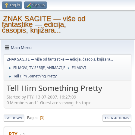
Log in
Sign up
ZNAK SAGITE — više od
fantastike — edicija,
časopis, knjižara...
Main Menu
ZNAK SAGITE — više od fantastike — edicija, časopis, knjižara...
FILMOVI, TV SERIJE, ANIMACIJE
FILMOVI
►
►
Tell Him Something Pretty
►
Tell Him Something Pretty
Started by PTY, 13-07-2007, 16:27:09
0 Members and 1 Guest are viewing this topic.
Pages
1
GO DOWN
USER ACTIONS
PTY
5