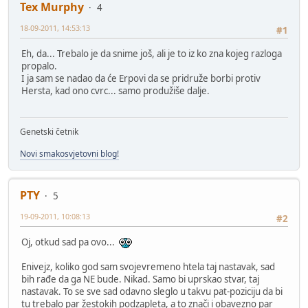
Tex Murphy
4
18-09-2011, 14:53:13
#1
Eh, da... Trebalo je da snime još, ali je to iz ko zna kojeg razloga
propalo.
I ja sam se nadao da će Erpovi da se pridruže borbi protiv
Hersta, kad ono cvrc... samo produžiše dalje.
Genetski četnik
Novi smakosvjetovni blog!
PTY
5
19-09-2011, 10:08:13
#2
Oj, otkud sad pa ovo...
Enivejz, koliko god sam svojevremeno htela taj nastavak, sad
bih rađe da ga NE bude. Nikad. Samo bi uprskao stvar, taj
nastavak. To se sve sad odavno sleglo u takvu pat-poziciju da bi
tu trebalo par žestokih podzapleta, a to znači i obavezno par