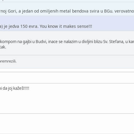
noj Gori, a jedan od omiljenih metal bendova svira u BGu. verovatno po
a) je jedva 150 evra. You know it makes sense!!!
 kompom na gajbi u Budvi, inace se nalazim u divljini blizu Sv. Stefana, u k
tak.
remrezili.
da joj kažeš!!!!!