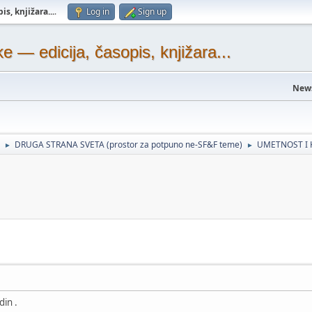
s, knjižara...
.
Log in
Sign up
— edicija, časopis, knjižara...
New
DRUGA STRANA SVETA (prostor za potpuno ne-SF&F teme)
UMETNOST I 
►
►
din .