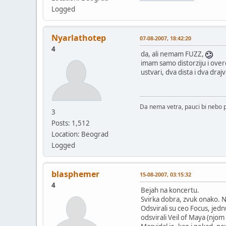
Logged
Nyarlathotep
07-08-2007, 18:42:20
4
da, ali nemam FUZZ,
imam samo distorziju i over
ustvari, dva dista i dva dra
Da nema vetra, pauci bi nebo p
3
Posts: 1,512
Location: Beograd
Logged
blasphemer
15-08-2007, 03:15:32
4
Bejah na koncertu.
Svirka dobra, zvuk onako. No
Odsvirali su ceo Focus, jedn
odsvirali Veil of Maya (njom 