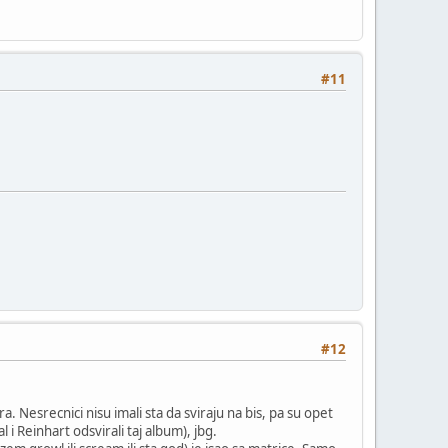
#11
#12
 Nesrecnici nisu imali sta da sviraju na bis, pa su opet
 i Reinhart odsvirali taj album), jbg.