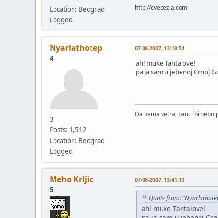
http://cvecezla.com
Location: Beograd
Logged
Nyarlathotep
07-08-2007, 13:18:54
4
ah! muke Tantalove!
pa ja sam u jebenoj Crnoj Go
Da nema vetra, pauci bi nebo p
3
Posts: 1,512
Location: Beograd
Logged
Meho Krljic
07-08-2007, 13:41:10
5
Quote from: "Nyarlathote
ah! muke Tantalove!
pa ja sam u jebenoj Crno