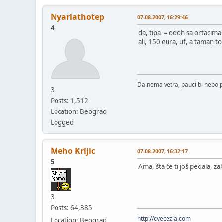
Nyarlathotep
07-08-2007, 16:29:46
4
da, tipa = odoh sa ortacima
ali, 150 eura, uf, a taman t
Da nema vetra, pauci bi nebo p
3
Posts: 1,512
Location: Beograd
Logged
Meho Krljic
07-08-2007, 16:32:17
5
Ama, šta će ti još pedala, z
3
Posts: 64,385
http://cvecezla.com
Location: Beograd