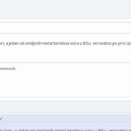
ri, a jedan od omiljenih metal bendova svira u BGu. verovatno po prvi i pos
remrezili.
p"
j Gori, a jedan od omiljenih metal bendova svira u BGu. verovatno po p