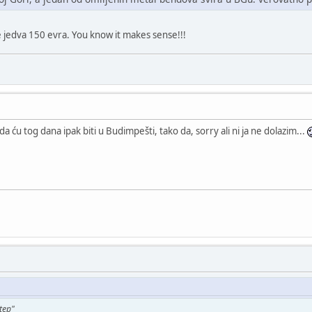
e jedva 150 evra. You know it makes sense!!!
 ću tog dana ipak biti u Budimpešti, tako da, sorry ali ni ja ne dolazim...
tep"