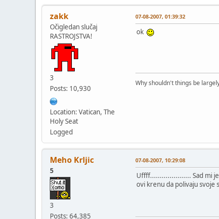
zakk
07-08-2007, 01:39:32
Očigledan slučaj
ok
RASTROJSTVA!
3
Why shouldn't things be largely
Posts: 10,930
Location: Vatican, The
Holy Seat
Logged
Meho Krljic
07-08-2007, 10:29:08
5
Uffff..................... S
ovi krenu da polivaju svoje
3
Posts: 64,385