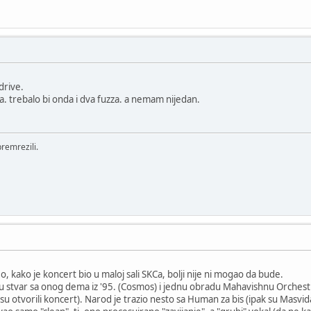
drive.
jva. trebalo bi onda i dva fuzza. a nemam nijedan.
remrezili.
, kako je koncert bio u maloj sali SKCa, bolji nije ni mogao da bude.
u stvar sa onog dema iz '95. (Cosmos) i jednu obradu Mahavishnu Orchestra.
su otvorili koncert). Narod je trazio nesto sa Human za bis (ipak su Masvidal