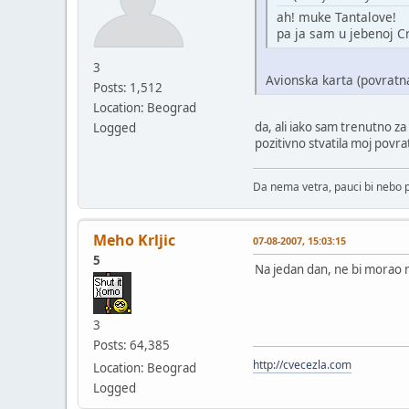
ah! muke Tantalove!
pa ja sam u jebenoj Cr
3
Avionska karta (povratn
Posts: 1,512
Location: Beograd
da, ali iako sam trenutno za
Logged
pozitivno stvatila moj povra
Da nema vetra, pauci bi nebo p
Meho Krljic
07-08-2007, 15:03:15
5
Na jedan dan, ne bi morao ni 
3
Posts: 64,385
http://cvecezla.com
Location: Beograd
Logged