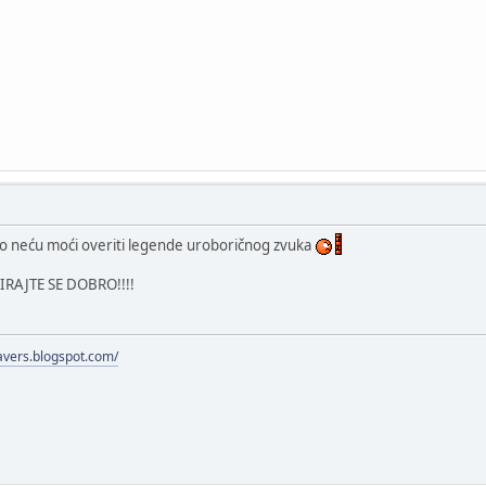
 što neću moći overiti legende uroboričnog zvuka
SIRAJTE SE DOBRO!!!!
avers.blogspot.com/