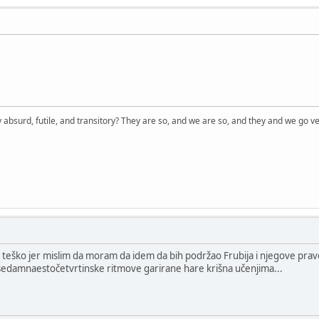
 absurd, futile, and transitory? They are so, and we are so, and they and we go ve
ad mi je teško jer mislim da moram da idem da bih podržao Frubija i njegove p
 sedamnaestočetvrtinske ritmove garirane hare krišna učenjima...