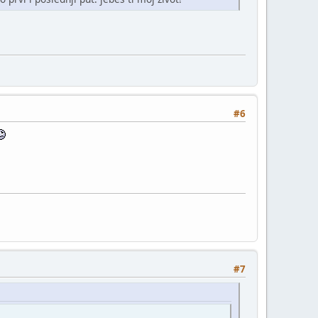
#6
#7