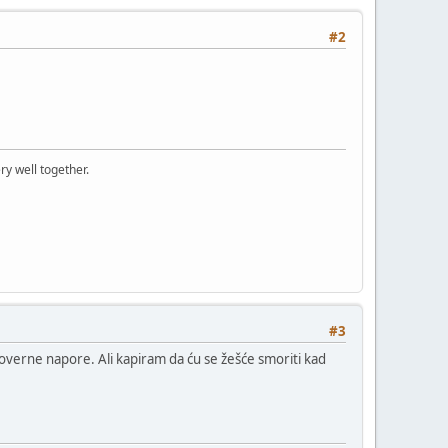
#2
ry well together.
#3
ravoverne napore. Ali kapiram da ću se žešće smoriti kad