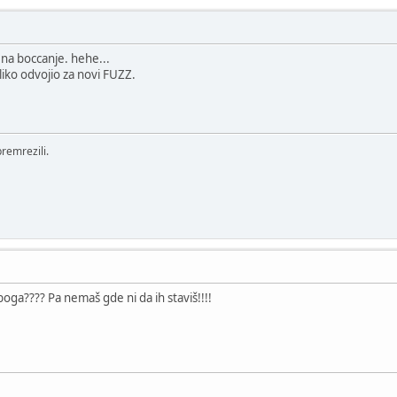
 na boccanje. hehe...
oliko odvojio za novi FUZZ.
remrezili.
aboga???? Pa nemaš gde ni da ih staviš!!!!