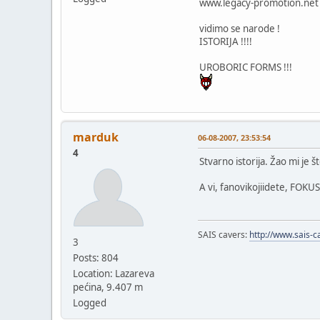
www.legacy-promotion.net
vidimo se narode !
ISTORIJA !!!!
UROBORIC FORMS !!!
marduk
06-08-2007, 23:53:54
4
Stvarno istorija. Žao mi je
A vi, fanovikojiidete, FOKU
SAIS cavers:
http://www.sais-c
3
Posts: 804
Location: Lazareva
pećina, 9.407 m
Logged