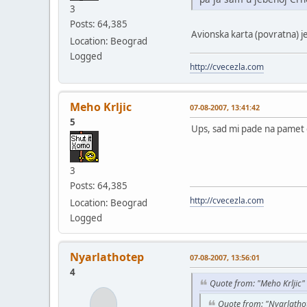
3
Posts: 64,385
Avionska karta (povratna) j
Location: Beograd
Logged
http://cvecezla.com
Meho Krljic
07-08-2007, 13:41:42
5
Ups, sad mi pade na pamet da
3
Posts: 64,385
http://cvecezla.com
Location: Beograd
Logged
Nyarlathotep
07-08-2007, 13:56:01
4
Quote from: "Meho Krljic"
Quote from: "Nyarlatho