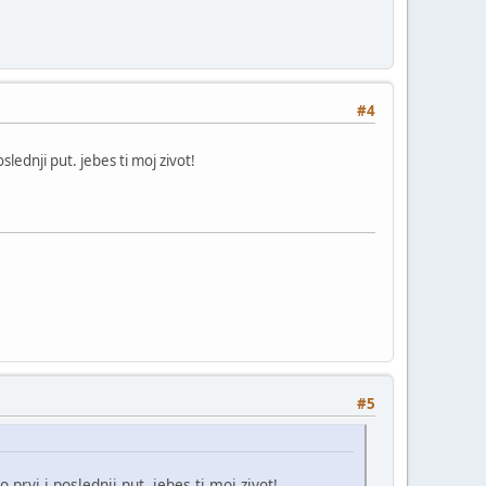
#4
lednji put. jebes ti moj zivot!
#5
rvi i poslednji put. jebes ti moj zivot!