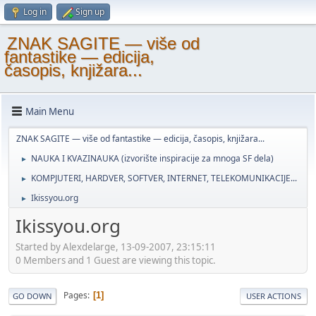
Log in
Sign up
ZNAK SAGITE — više od
fantastike — edicija,
časopis, knjižara...
Main Menu
ZNAK SAGITE — više od fantastike — edicija, časopis, knjižara...
NAUKA I KVAZINAUKA (izvorište inspiracije za mnoga SF dela)
►
KOMPJUTERI, HARDVER, SOFTVER, INTERNET, TELEKOMUNIKACIJE...
►
Ikissyou.org
►
Ikissyou.org
Started by Alexdelarge, 13-09-2007, 23:15:11
0 Members and 1 Guest are viewing this topic.
Pages
1
GO DOWN
USER ACTIONS