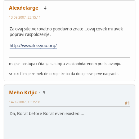
Alexdelarge
4
13-09-2007, 23:15:11
Za ovaj site,verovatno poodavno znate...ovaj covek mi uvek
popravi raspolozenje.
http://www.ikissyou.org/
moj se postupak čitanja sastoji u visokoobdarenom prelistavanju.
srpski film je remek-delo koje treba da dobije sve prve nagrade.
Meho Krljic
5
14-09-2007, 13:35:31
#1
Da, Borat before Borat even existed....