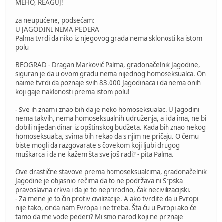
MEHO, REAGUJ!
za neupućene, podsećam:
U JAGODINI NEMA PEDERA
Palma tvrdi da niko iz njegovog grada nema sklonosti ka istom
polu
BEOGRAD - Dragan Marković Palma, gradonačelnik Jagodine,
siguran je da u ovom gradu nema nijednog homoseksualca. On
naime tvrdi da poznaje svih 83.000 Jagodinaca i da nema onih
koji gaje naklonosti prema istom polu!
- Sve ih znam i znao bih da je neko homoseksualac. U Jagodini
nema takvih, nema homoseksualnih udruženja, a i da ima, ne bi
dobili nijedan dinar iz opštinskog budžeta. Kada bih znao nekog
homoseksualca, svima bih rekao da s njim ne pričaju. O čemu
biste mogli da razgovarate s čovekom koji ljubi drugog
muškarca i da ne kažem šta sve još radi? - pita Palma.
Ove drastične stavove prema homoseksualcima, gradonačelnik
Jagodine je objasnio rečima da to ne podržava ni Srpska
pravoslavna crkva i da je to neprirodno, čak necivilizacijski.
- Za mene je to čin protiv civilizacije. A ako tvrdite da u Evropi
nije tako, onda nam Evropa i ne treba. Šta ću u Evropi ako će
tamo da me vode pederi? Mi smo narod koji ne priznaje