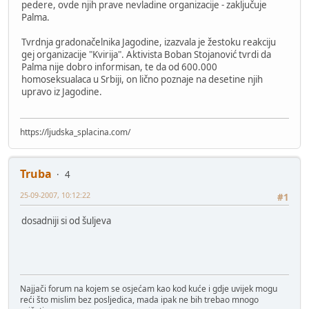
pedere, ovde njih prave nevladine organizacije - zaključuje
Palma.
Tvrdnja gradonačelnika Jagodine, izazvala je žestoku reakciju
gej organizacije "Kvirija". Aktivista Boban Stojanović tvrdi da
Palma nije dobro informisan, te da od 600.000
homoseksualaca u Srbiji, on lično poznaje na desetine njih
upravo iz Jagodine.
https://ljudska_splacina.com/
Truba
4
25-09-2007, 10:12:22
#1
dosadniji si od šuljeva
Najjači forum na kojem se osjećam kao kod kuće i gdje uvijek mogu
reći što mislim bez posljedica, mada ipak ne bih trebao mnogo