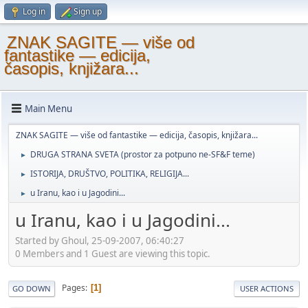
Log in
Sign up
ZNAK SAGITE — više od
fantastike — edicija,
časopis, knjižara...
Main Menu
ZNAK SAGITE — više od fantastike — edicija, časopis, knjižara...
DRUGA STRANA SVETA (prostor za potpuno ne-SF&F teme)
►
ISTORIJA, DRUŠTVO, POLITIKA, RELIGIJA...
►
u Iranu, kao i u Jagodini...
►
u Iranu, kao i u Jagodini...
Started by Ghoul, 25-09-2007, 06:40:27
0 Members and 1 Guest are viewing this topic.
Pages
1
GO DOWN
USER ACTIONS