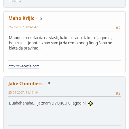
pričati...
Meho Krljic
5
25-09-2007, 10:41:42
#2
Mnogo ima retarda na vlasti, kako u iranu, tako i u Jagodini,
bojim se... Jebote, znao sam ja da ćemo onog finog šaha od
blata da pravimo...
http://cvecezla.com
Jake Chambers
5
25-09-2007, 11:17:16
#3
Buahahahaha... ja znam DVOJICU u Jagodini.