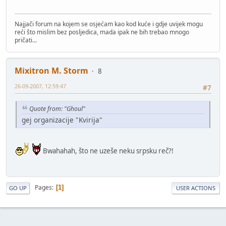
Najjači forum na kojem se osjećam kao kod kuće i gdje uvijek mogu
reći što mislim bez posljedica, mada ipak ne bih trebao mnogo
pričati...
Mixitron M. Storm
8
26-09-2007, 12:59:47
#7
Quote from: "Ghoul"
gej organizacije "Kvirija"
Bwahahah, što ne uzeše neku srpsku reč?!
Pages
1
GO UP
USER ACTIONS