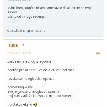
izvini, komi, uopšte nisam nameravao da aludiram na tvoje
šuljeve.
oće to od mnogo sedenja...
https://ljudska_splacina.com/
Truba
4
25-09-2007, 15:24:52
#6
znao sam ja jednog iz Jagodine
doduše preko neta... voleo je ZOMBI horrore
i ovako su mu izgledali mejlovi...
pomoz bog kume
evo javljam se onaj oglas o razmena
moj kum vlada želi down a ja night od romero
:roll:tako nekako