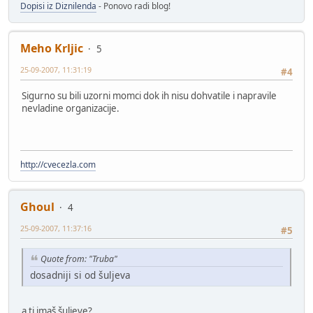
Dopisi iz Diznilenda
- Ponovo radi blog!
Meho Krljic
5
25-09-2007, 11:31:19
#4
Sigurno su bili uzorni momci dok ih nisu dohvatile i napravile
nevladine organizacije.
http://cvecezla.com
Ghoul
4
25-09-2007, 11:37:16
#5
Quote from: "Truba"
dosadniji si od šuljeva
a ti imaš šuljeve?