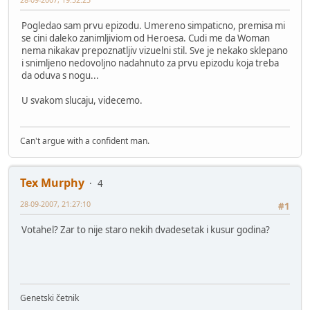
Pogledao sam prvu epizodu. Umereno simpaticno, premisa mi
se cini daleko zanimljiviom od Heroesa. Cudi me da Woman
nema nikakav prepoznatljiv vizuelni stil. Sve je nekako sklepano
i snimljeno nedovoljno nadahnuto za prvu epizodu koja treba
da oduva s nogu...
U svakom slucaju, videcemo.
Can't argue with a confident man.
Tex Murphy
4
28-09-2007, 21:27:10
#1
Votahel? Zar to nije staro nekih dvadesetak i kusur godina?
Genetski četnik