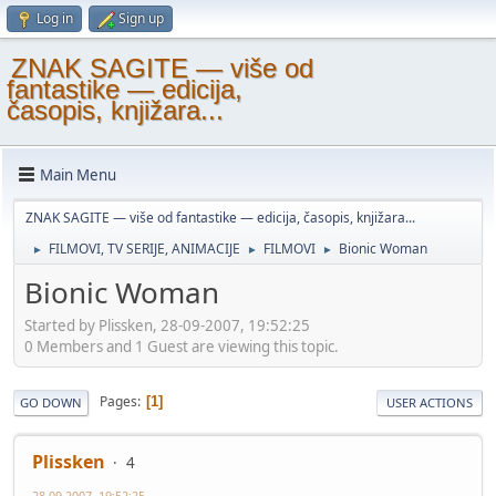
Log in
Sign up
ZNAK SAGITE — više od
fantastike — edicija,
časopis, knjižara...
Main Menu
ZNAK SAGITE — više od fantastike — edicija, časopis, knjižara...
FILMOVI, TV SERIJE, ANIMACIJE
FILMOVI
Bionic Woman
►
►
►
Bionic Woman
Started by Plissken, 28-09-2007, 19:52:25
0 Members and 1 Guest are viewing this topic.
Pages
1
GO DOWN
USER ACTIONS
Plissken
4
28-09-2007, 19:52:25