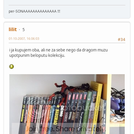
per-SONAAAAAAAAAAAAAA !!!
lilit
5
01-10-2007, 16:06:03
#34
i ja kupujem oba, ali ne za sebe nego da dragom muzu
upotpunim beloputu kolekciju.