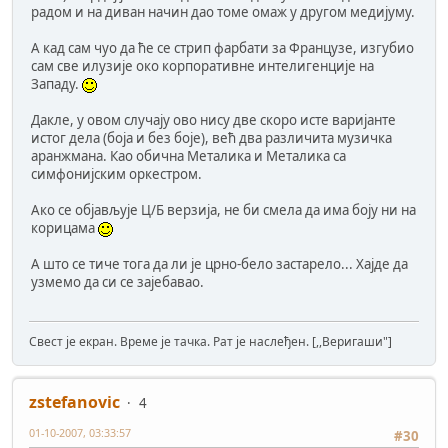
радом и на диван начин дао томе омаж у другом медијуму.
А кад сам чуо да ће се стрип фарбати за Французе, изгубио
сам све илузије око корпоративне интелигенције на
Западу.
Дакле, у овом случају ово нису две скоро исте варијанте
истог дела (боја и без боје), већ два различита музичка
аранжмана. Као обична Металика и Металика са
симфонијским оркестром.
Ако се објављује Ц/Б верзија, не би смела да има боју ни на
корицама
А што се тиче тога да ли је црно-бело застарело... Хајде да
узмемо да си се зајебавао.
Свест је екран. Време је тачка. Рат је наслеђен. [,,Веригаши"]
zstefanovic
4
01-10-2007, 03:33:57
#30