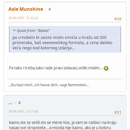
Axle Munshine
4
30-09-2007, 15:32:26
#20
Quote from: "Boban"
pa crnobelo bi zaista imalo smisla u tiražu od 300
primeraka, baš veeeeeelikog formata, a cena daleko
veća nego kod kolornog izdanja...
Pa tako i treba,tako rade pravi izdavaci,veliki mislim...
...Du hast mich...ich hasse dich...sagt Rammstein...
...
4
30-09-2007, 16:17:40
#21
kasno ste se setili sto se mene tice, ja sam se razbio i na kraju
nasao sve stripoteke...a mozda nije kasno, ako je u koloru