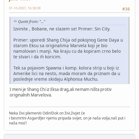
01-10-2007, 16:38:08
#36
Quote from: "..."
Izvinite , Bobane, ne slazem se! Primer: Sin City.
Primer: uporedi Shang Chija od pokojnog Gene Daya u
starom Eksu sa originalima Marvela koji je bio
namolovan i manji. Na kraju cu da kopiram crno belo
te stvari i da ih koricim.
Tek sa pojavom Spawna i komp. kolora strip u boji iz
Amerike lici na nesto, mada moram da priznam da u
poslednje vreme skidaju Alphonsa Muchu.
I meni je Shang Chi iz Eksa drag,ali nemam ništa protiv
originalnih Marvelova.
Neka živi plemeniti Odin!Dok on živi,živjet će
i besmrtni Asgard!Jer njemu pripada svijet, on je naša volja,naš put i
naša moć!