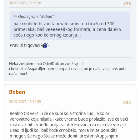
30-09-2007, 18:06:26
#23
Quote from: "Boban"
pa crnobelo bi zaista imalo smisla u tiražu od 300
primeraka, baš veeeeeelikog formata, a cena daleko
veća nego kod kolornog izdanja...
Pravi si trgovac!
Neka živi plemeniti Odin!Dok on živi,živjet će
i besmrtni Asgard!Jer njemu pripada svijet, on je naša volja,naš put i
naša moć!
Boban
30-09-2007, 19:14:59
#24
Realno CB verziju će da kupi koja stotina ljudi, a kolor
verovatno koja hiljada i kako vreme bude prolazilo, sve će veći
raskorak biti između broja zainteresovanih za ove dve verzije.
E sad, ti ljudi koji baš hoće crnobelo, mora im se ponuditi
mnogo više nego što se može dobiti prostim skupljanjem