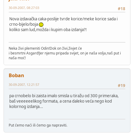
30-09-2007, 08:27:03
#18
Nova izdavačka caka-poslije tvrde korice/meke korice sada i
crno-bijelo/boja
koliko sam lud,možda i kupim oba izdanja?!
Neka živi plemeniti Odin!Dok on živi,živjet će
i besmrtni Asgard!Jer njemu pripada svijet, on je naša volja,naš put i
naša moć!
Boban
30-09-2007, 12:21:57
#19
pa crnobelo bi zaista imalo smisla u tiražu od 300 primeraka,
baš veeeeeelikog formata, a cena daleko veća nego kod
kolornog izdanja...
Put ćemo naći ili ćemo ga napraviti.