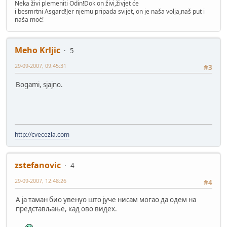
Neka živi plemeniti Odin!Dok on živi,živjet će
i besmrtni Asgard!Jer njemu pripada svijet, on je naša volja,naš put i
naša moć!
Meho Krljic
5
29-09-2007, 09:45:31
#3
Bogami, sjajno.
http://cvecezla.com
zstefanovic
4
29-09-2007, 12:48:26
#4
А ја таман био увенуо што јуче нисам могао да одем на
представљање, кад ово видех.