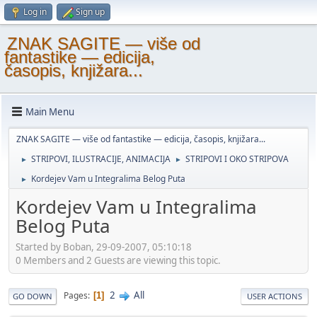
Log in
Sign up
ZNAK SAGITE — više od
fantastike — edicija,
časopis, knjižara...
Main Menu
ZNAK SAGITE — više od fantastike — edicija, časopis, knjižara...
STRIPOVI, ILUSTRACIJE, ANIMACIJA
STRIPOVI I OKO STRIPOVA
►
►
Kordejev Vam u Integralima Belog Puta
►
Kordejev Vam u Integralima
Belog Puta
Started by Boban, 29-09-2007, 05:10:18
0 Members and 2 Guests are viewing this topic.
2
All
Pages
1
GO DOWN
USER ACTIONS