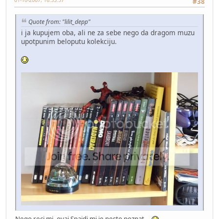
#38
Quote from: "lilit_depp"
i ja kupujem oba, ali ne za sebe nego da dragom muzu
upotpunim beloputu kolekciju.
Nego reci mi, ovaj Spajdi mi je nesto poznat...