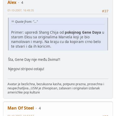
Alex
4
01-10-2007, 16:49:35
#37
Quote from: "..."
Primer: uporedi Shang Chija od
pokojnog Gene Daya
u
starom Eksu sa originalima Marvela koji je bio
namolovan i manji. Na kraju cu da kopiram crno belo
te stvari i da ih koricim.
Šta, Gene Day nije među živima?!
Njegovi stripovi ostaju!
Avatar je bezlichna, bezukusna kasha, potpuno prazna, prosechna i
neupechatljiva...USM je zhivopisan, zabavan i originalan izdanak
americhke pop kulture
Man Of Steel
4
01-10-2007, 16:53:57