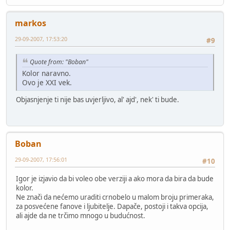
markos
29-09-2007, 17:53:20
#9
Quote from: "Boban"
Kolor naravno.
Ovo je XXI vek.
Objasnjenje ti nije bas uvjerljivo, al' ajd', nek' ti bude.
Boban
29-09-2007, 17:56:01
#10
Igor je izjavio da bi voleo obe verziji a ako mora da bira da bude
kolor.
Ne znači da nećemo uraditi crnobelo u malom broju primeraka,
za posvećene fanove i ljubitelje. Dapače, postoji i takva opcija,
ali ajde da ne trčimo mnogo u budućnost.