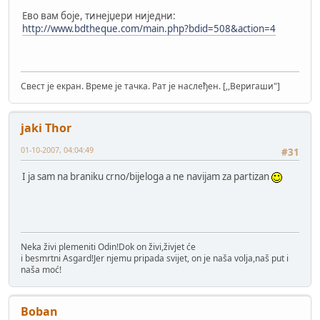
Ево вам боје, тинејџери ниједни:
http://www.bdtheque.com/main.php?bdid=508&action=4
Свест је екран. Време је тачка. Рат је наслеђен. [,,Веригаши"]
jaki Thor
01-10-2007, 04:04:49
#31
I ja sam na braniku crno/bijeloga a ne navijam za partizan
Neka živi plemeniti Odin!Dok on živi,živjet će
i besmrtni Asgard!Jer njemu pripada svijet, on je naša volja,naš put i
naša moć!
Boban