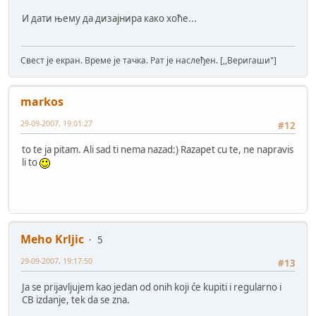
И дати њему да дизајнира како хоће...
Свест је екран. Време је тачка. Рат је наслеђен. [,,Веригаши"]
markos
29-09-2007, 19:01:27
#12
to te ja pitam. Ali sad ti nema nazad:) Razapet cu te, ne napravis
li to
Meho Krljic
5
29-09-2007, 19:17:50
#13
Ja se prijavljujem kao jedan od onih koji će kupiti i regularno i
CB izdanje, tek da se zna.