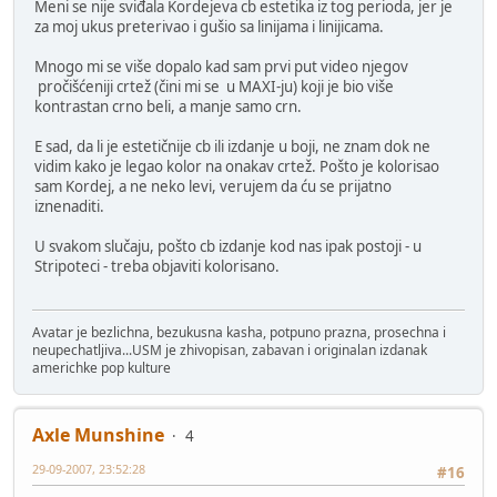
Meni se nije sviđala Kordejeva cb estetika iz tog perioda, jer je
za moj ukus preterivao i gušio sa linijama i linijicama.
Mnogo mi se više dopalo kad sam prvi put video njegov
pročišćeniji crtež (čini mi se u MAXI-ju) koji je bio više
kontrastan crno beli, a manje samo crn.
E sad, da li je estetičnije cb ili izdanje u boji, ne znam dok ne
vidim kako je legao kolor na onakav crtež. Pošto je kolorisao
sam Kordej, a ne neko levi, verujem da ću se prijatno
iznenaditi.
U svakom slučaju, pošto cb izdanje kod nas ipak postoji - u
Stripoteci - treba objaviti kolorisano.
Avatar je bezlichna, bezukusna kasha, potpuno prazna, prosechna i
neupechatljiva...USM je zhivopisan, zabavan i originalan izdanak
americhke pop kulture
Axle Munshine
4
29-09-2007, 23:52:28
#16