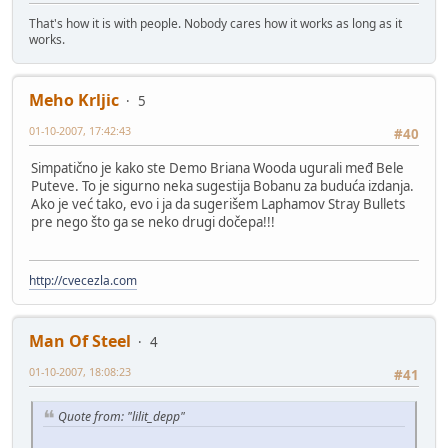
That's how it is with people. Nobody cares how it works as long as it
works.
Meho Krljic
5
01-10-2007, 17:42:43
#40
Simpatično je kako ste Demo Briana Wooda ugurali međ Bele
Puteve. To je sigurno neka sugestija Bobanu za buduća izdanja.
Ako je već tako, evo i ja da sugerišem Laphamov Stray Bullets
pre nego što ga se neko drugi dočepa!!!
http://cvecezla.com
Man Of Steel
4
01-10-2007, 18:08:23
#41
Quote from: "lilit_depp"