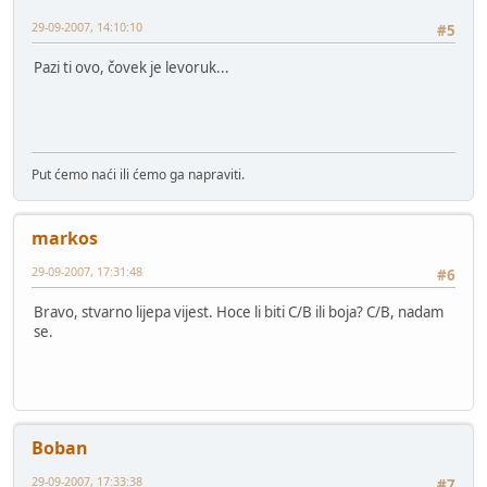
29-09-2007, 14:10:10
#5
Pazi ti ovo, čovek je levoruk...
Put ćemo naći ili ćemo ga napraviti.
markos
29-09-2007, 17:31:48
#6
Bravo, stvarno lijepa vijest. Hoce li biti C/B ili boja? C/B, nadam
se.
Boban
29-09-2007, 17:33:38
#7