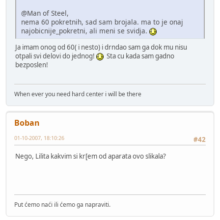
@Man of Steel,
nema 60 pokretnih, sad sam brojala. ma to je onaj
najobicnije_pokretni, ali meni se svidja.
Ja imam onog od 60( i nesto) i drndao sam ga dok mu nisu
otpali svi delovi do jednog!
Sta cu kada sam gadno
bezposlen!
When ever you need hard center i will be there
Boban
01-10-2007, 18:10:26
#42
Nego, Lilita kakvim si kr[em od aparata ovo slikala?
Put ćemo naći ili ćemo ga napraviti.