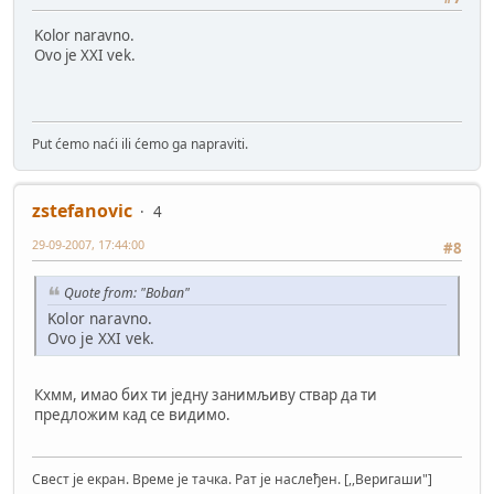
Kolor naravno.
Ovo je XXI vek.
Put ćemo naći ili ćemo ga napraviti.
zstefanovic
4
29-09-2007, 17:44:00
#8
Quote from: "Boban"
Kolor naravno.
Ovo je XXI vek.
Кхмм, имао бих ти једну занимљиву ствар да ти
предложим кад се видимо.
Свест је екран. Време је тачка. Рат је наслеђен. [,,Веригаши"]