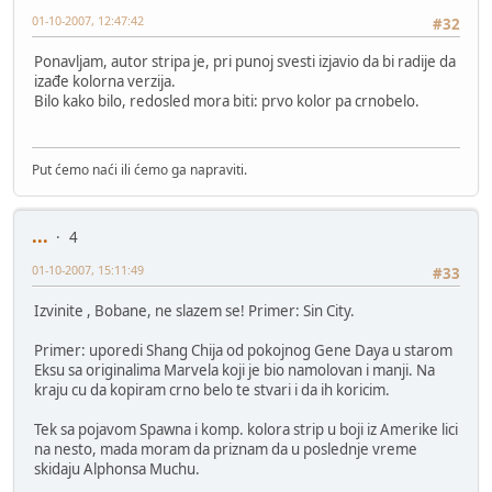
01-10-2007, 12:47:42
#32
Ponavljam, autor stripa je, pri punoj svesti izjavio da bi radije da
izađe kolorna verzija.
Bilo kako bilo, redosled mora biti: prvo kolor pa crnobelo.
Put ćemo naći ili ćemo ga napraviti.
...
4
01-10-2007, 15:11:49
#33
Izvinite , Bobane, ne slazem se! Primer: Sin City.
Primer: uporedi Shang Chija od pokojnog Gene Daya u starom
Eksu sa originalima Marvela koji je bio namolovan i manji. Na
kraju cu da kopiram crno belo te stvari i da ih koricim.
Tek sa pojavom Spawna i komp. kolora strip u boji iz Amerike lici
na nesto, mada moram da priznam da u poslednje vreme
skidaju Alphonsa Muchu.