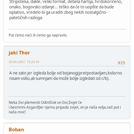
Stripoteka, dakle, veliki format, debela hartija, tvrdokoričeno,
onako, bogovsko izdanje... teško da će to uopšte da bude
isplativo, vredelo bi ga uraditi zbog nekih nostalgično-
patetičnih razloga.
Put ćemo naći ili ćemo ga napraviti.
jaki Thor
30-09-2007, 19:29:44
#25
A ne zato jer izgleda bolje od bojanog(pretpostavljam,kolorno
nisam vidio,ali sumnjam da može bolje izgledati od c/b).
Neka živi plemeniti Odin!Dok on živi,živjet će
i besmrtni Asgard!Jer njemu pripada svijet, on je naša volja,naš put i
naša moć!
Boban