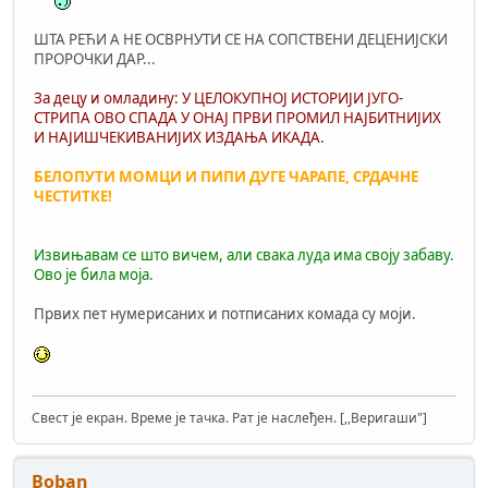
ШТА РЕЋИ А НЕ ОСВРНУТИ СЕ НА СОПСТВЕНИ ДЕЦЕНИЈСКИ
ПРОРОЧКИ ДАР...
За децу и омладину: У ЦЕЛОКУПНОЈ ИСТОРИЈИ ЈУГО-
СТРИПА ОВО СПАДА У ОНАЈ ПРВИ ПРОМИЛ НАЈБИТНИЈИХ
И НАЈИШЧЕКИВАНИЈИХ ИЗДАЊА ИКАДА.
БЕЛОПУТИ МОМЦИ И ПИПИ ДУГЕ ЧАРАПЕ, СРДАЧНЕ
ЧЕСТИТКЕ!
Извињавам се што вичем, али свака луда има своју забаву.
Ово је била моја.
Првих пет нумерисаних и потписаних комада су моји.
Свест је екран. Време је тачка. Рат је наслеђен. [,,Веригаши"]
Boban