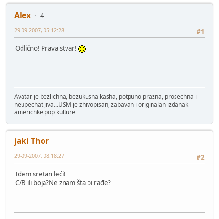
Alex
4
29-09-2007, 05:12:28
#1
Odlično! Prava stvar!
Avatar je bezlichna, bezukusna kasha, potpuno prazna, prosechna i
neupechatljiva...USM je zhivopisan, zabavan i originalan izdanak
americhke pop kulture
jaki Thor
29-09-2007, 08:18:27
#2
Idem sretan leći!
C/B ili boja?Ne znam šta bi rađe?