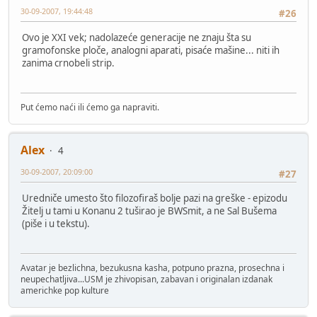
30-09-2007, 19:44:48
#26
Ovo je XXI vek; nadolazeće generacije ne znaju šta su
gramofonske ploče, analogni aparati, pisaće mašine... niti ih
zanima crnobeli strip.
Put ćemo naći ili ćemo ga napraviti.
Alex
4
30-09-2007, 20:09:00
#27
Uredniče umesto što filozofiraš bolje pazi na greške - epizodu
Žitelj u tami u Konanu 2 tuširao je BWSmit, a ne Sal Bušema
(piše i u tekstu).
Avatar je bezlichna, bezukusna kasha, potpuno prazna, prosechna i
neupechatljiva...USM je zhivopisan, zabavan i originalan izdanak
americhke pop kulture