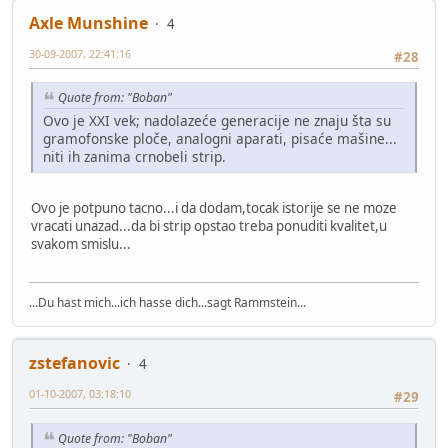
Axle Munshine
4
30-09-2007, 22:41:16
#28
Quote from: "Boban"
Ovo je XXI vek; nadolazeće generacije ne znaju šta su
gramofonske ploče, analogni aparati, pisaće mašine...
niti ih zanima crnobeli strip.
Ovo je potpuno tacno...i da dodam,tocak istorije se ne moze
vracati unazad...da bi strip opstao treba ponuditi kvalitet,u
svakom smislu...
...Du hast mich...ich hasse dich...sagt Rammstein...
zstefanovic
4
01-10-2007, 03:18:10
#29
Quote from: "Boban"