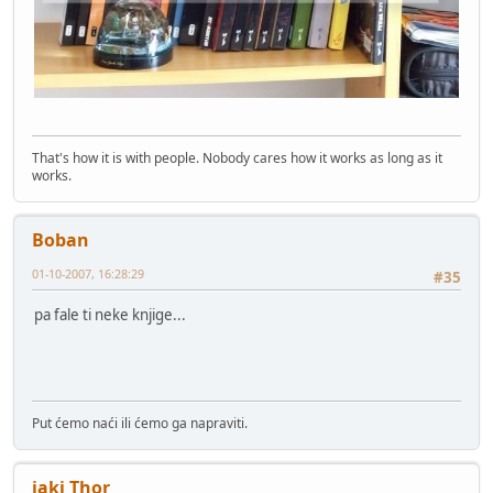
That's how it is with people. Nobody cares how it works as long as it
works.
Boban
01-10-2007, 16:28:29
#35
pa fale ti neke knjige...
Put ćemo naći ili ćemo ga napraviti.
jaki Thor