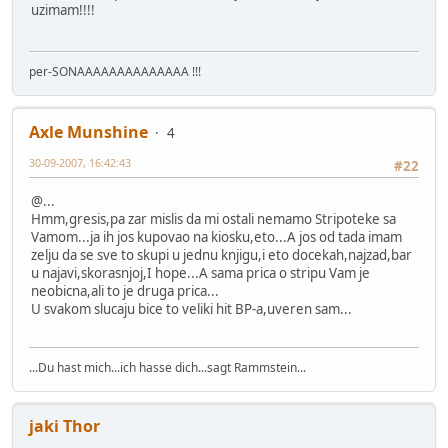
uzimam!!!!
per-SONAAAAAAAAAAAAAA !!!
Axle Munshine
4
30-09-2007, 16:42:43
#22
@...
Hmm,gresis,pa zar mislis da mi ostali nemamo Stripoteke sa
Vamom...ja ih jos kupovao na kiosku,eto...A jos od tada imam
zelju da se sve to skupi u jednu knjigu,i eto docekah,najzad,bar
u najavi,skorasnjoj,I hope...A sama prica o stripu Vam je
neobicna,ali to je druga prica...
U svakom slucaju bice to veliki hit BP-a,uveren sam...
...Du hast mich...ich hasse dich...sagt Rammstein...
jaki Thor