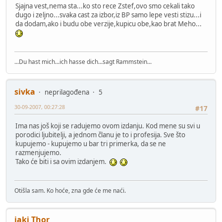
Sjajna vest,nema sta...ko sto rece Zstef,ovo smo cekali tako
dugo i zeljno...svaka cast za izbor,iz BP samo lepe vesti stizu...i
da dodam,ako i budu obe verzije,kupicu obe,kao brat Meho...
...Du hast mich...ich hasse dich...sagt Rammstein...
sivka
neprilagođena
5
30-09-2007, 00:27:28
#17
Ima nas još koji se radujemo ovom izdanju. Kod mene su svi u
porodici ljubitelji, a jednom članu je to i profesija. Sve što
kupujemo - kupujemo u bar tri primerka, da se ne
razmenjujemo.
Tako će biti i sa ovim izdanjem.
Otišla sam. Ko hoće, zna gde će me naći.
jaki Thor