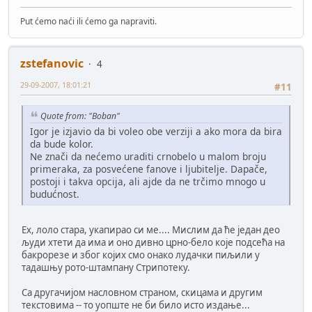
Put ćemo naći ili ćemo ga napraviti.
zstefanovic
4
29-09-2007, 18:01:21
#11
Quote from: "Boban"
Igor je izjavio da bi voleo obe verziji a ako mora da bira
da bude kolor.
Ne znači da nećemo uraditi crnobelo u malom broju
primeraka, za posvećene fanove i ljubitelje. Dapače,
postoji i takva opcija, ali ajde da ne trčimo mnogo u
budućnost.
Ех, лоло стара, укапирао си ме.... Мислим да ће један део
људи хтети да има и оно дивно црно-бело које подсећа на
бакрорезе и због којих смо онако лудачки пиљили у
тадашњу рото-штампану Стрипотеку.
Са другачијом насловном страном, скицама и другим
текстовима -- то уопште не би било исто издање...