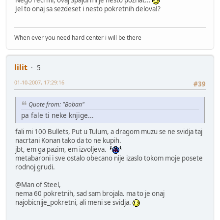
Jel to onaj sa sezdeset i nesto pokretnih delova!?
When ever you need hard center i will be there
lilit
5
01-10-2007, 17:29:16
#39
Quote from: "Boban"
pa fale ti neke knjige...
fali mi 100 Bullets, Put u Tulum, a dragom muzu se ne svidja taj
nacrtani Konan tako da to ne kupih.
jbt, em ga pazim, em izvoljeva.
metabaroni i sve ostalo obecano nije izaslo tokom moje posete
rodnoj grudi.
@Man of Steel,
nema 60 pokretnih, sad sam brojala. ma to je onaj
najobicnije_pokretni, ali meni se svidja.