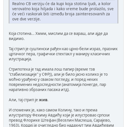
Realno CB verziju će da kupi koja stotina ljudi, a kolor
verovatno koja hiljada i kako vreme bude prolazilo, sve
će veći raskorak biti između broja zainteresovanih za
ove dve verzije.
Која стотина... Хммм, мислим да се вараш, али ајде да
видимо.
Тај стрип је суштински рађен као црно-бели израз, празник
цртачког пера, графички спектакл у маниру класичних
илустрација.
Стрипотека је тад имала лош папир (време тзв
"стабилизације" у СФРЈ), али је било јасно колико је то
моћно урађено у сваком погледу, и поред неких
повремених недоследности (анатомија понегде, пар
наративно збрзаних пасажа итд).
Али, тај стрип је
жив
.
И споменик је, како самом Колину, тако и према
илустратору Фехиму Авдићу који је илустровао српски
превод Флорике Штефан (Веселин Маслеша, Сарајево,
1963). Кордеј је очигледно био надахнут тим Авдићевим