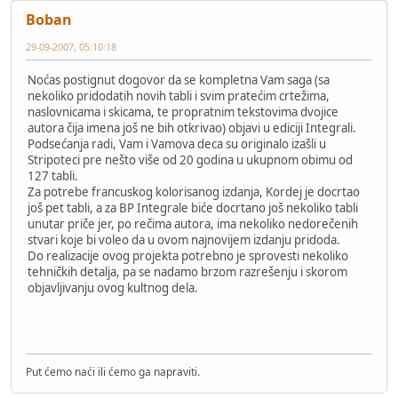
Boban
29-09-2007, 05:10:18
Noćas postignut dogovor da se kompletna Vam saga (sa
nekoliko pridodatih novih tabli i svim pratećim crtežima,
naslovnicama i skicama, te propratnim tekstovima dvojice
autora čija imena još ne bih otkrivao) objavi u ediciji Integrali.
Podsećanja radi, Vam i Vamova deca su originalo izašli u
Stripoteci pre nešto više od 20 godina u ukupnom obimu od
127 tabli.
Za potrebe francuskog kolorisanog izdanja, Kordej je docrtao
još pet tabli, a za BP Integrale biće docrtano još nekoliko tabli
unutar priče jer, po rečima autora, ima nekoliko nedorečenih
stvari koje bi voleo da u ovom najnovijem izdanju pridoda.
Do realizacije ovog projekta potrebno je sprovesti nekoliko
tehničkih detalja, pa se nadamo brzom razrešenju i skorom
objavljivanju ovog kultnog dela.
Put ćemo naći ili ćemo ga napraviti.