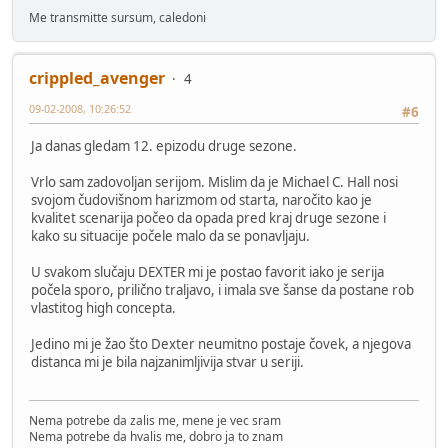
Me transmitte sursum, caledoni
crippled_avenger
4
09-02-2008, 10:26:52
#6
Ja danas gledam 12. epizodu druge sezone.
Vrlo sam zadovoljan serijom. Mislim da je Michael C. Hall nosi
svojom čudovišnom harizmom od starta, naročito kao je
kvalitet scenarija počeo da opada pred kraj druge sezone i
kako su situacije počele malo da se ponavljaju.
U svakom slučaju DEXTER mi je postao favorit iako je serija
počela sporo, prilično traljavo, i imala sve šanse da postane rob
vlastitog high concepta.
Jedino mi je žao što Dexter neumitno postaje čovek, a njegova
distanca mi je bila najzanimljivija stvar u seriji.
Nema potrebe da zalis me, mene je vec sram
Nema potrebe da hvalis me, dobro ja to znam