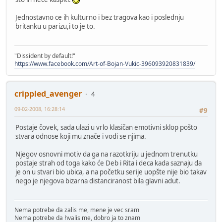
Jednostavno ce ih kulturno i bez tragova kao i poslednju
britanku u parizu,i to je to.
"Dissident by default!"
https://www.facebook.com/Art-of-Bojan-Vukic-396093920831839/
crippled_avenger
4
09-02-2008, 16:28:14
#9
Postaje čovek, sada ulazi u vrlo klasičan emotivni sklop pošto
stvara odnose koji mu znače i vodi se njima.
Njegov osnovni motiv da ga na razotkriju u jednom trenutku
postaje strah od toga kako će Deb i Rita i deca kada saznaju da
je on u stvari bio ubica, a na početku serije uopšte nije bio takav
nego je njegova bizarna distanciranost bila glavni adut.
Nema potrebe da zalis me, mene je vec sram
Nema potrebe da hvalis me, dobro ja to znam