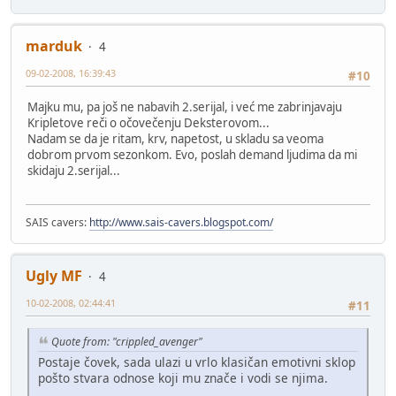
marduk
4
09-02-2008, 16:39:43
#10
Majku mu, pa još ne nabavih 2.serijal, i već me zabrinjavaju
Kripletove reči o očovečenju Deksterovom...
Nadam se da je ritam, krv, napetost, u skladu sa veoma
dobrom prvom sezonkom. Evo, poslah demand ljudima da mi
skidaju 2.serijal...
SAIS cavers:
http://www.sais-cavers.blogspot.com/
Ugly MF
4
10-02-2008, 02:44:41
#11
Quote from: "crippled_avenger"
Postaje čovek, sada ulazi u vrlo klasičan emotivni sklop
pošto stvara odnose koji mu znače i vodi se njima.