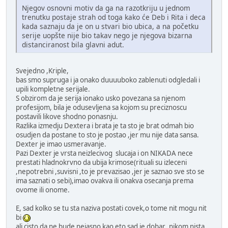
Njegov osnovni motiv da ga na razotkriju u jednom
trenutku postaje strah od toga kako će Deb i Rita i deca
kada saznaju da je on u stvari bio ubica, a na početku
serije uopšte nije bio takav nego je njegova bizarna
distanciranost bila glavni adut.
Svejedno ,Kriple,
bas smo supruga i ja onako duuuuboko zablenuti odgledali i
upili kompletne serijale.
S obzirom da je serija ionako usko povezana sa njenom
profesijom, bila je odusevljena sa kojom su preciznoscu
postavili likove shodno ponasnju.
Razlika izmedju Dextera i brata je ta sto je brat odmah bio
osudjen da postane to sto je postao ,jer mu nije data sansa.
Dexter je imao usmeravanje.
Pazi Dexter je vrsta neizlecivog slucaja i on NIKADA nece
prestati hladnokrvno da ubija krimose(rituali su izleceni
,nepotrebni ,suvisni ,to je prevazisao ,jer je saznao sve sto se
ima saznati o sebi),imao ovakva ili onakva osecanja prema
ovome ili onome.
E, sad kolko se tu sta naziva postati covek,o tome nit mogu nit
bi
ali cisto da ne bude nejasno kao eto sad je dobar ,nikom nista