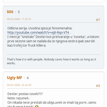
lilit
5
09-02-2008, 11:25:31
#7
Odlicna serija. Uvodna spica je fenomenalna:
http://youtube.com/watch?v=ej8-Rqo-VT4
.
I meni je "smetalo" Dexterovo pretvaranje u "coveka", a tokom
prve sezone sam se nadala da ce njegova sestra ipak zavrsiti
kao trofej Ice Truck Killera.
That's how it is with people. Nobody cares how it works as long as it
works.
Ugly MF
4
09-02-2008, 16:23:39
#8
Dexter postao covek?!!?
Niste razumeli .
On nikada nece prestati da ubija,uvek ce imati taj poriv ,samo
sto ih nece kaspiti.