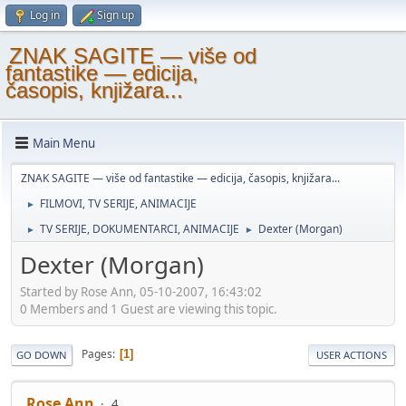
Log in
Sign up
ZNAK SAGITE — više od
fantastike — edicija,
časopis, knjižara...
Main Menu
ZNAK SAGITE — više od fantastike — edicija, časopis, knjižara...
FILMOVI, TV SERIJE, ANIMACIJE
►
TV SERIJE, DOKUMENTARCI, ANIMACIJE
Dexter (Morgan)
►
►
Dexter (Morgan)
Started by Rose Ann, 05-10-2007, 16:43:02
0 Members and 1 Guest are viewing this topic.
Pages
1
GO DOWN
USER ACTIONS
Rose Ann
4