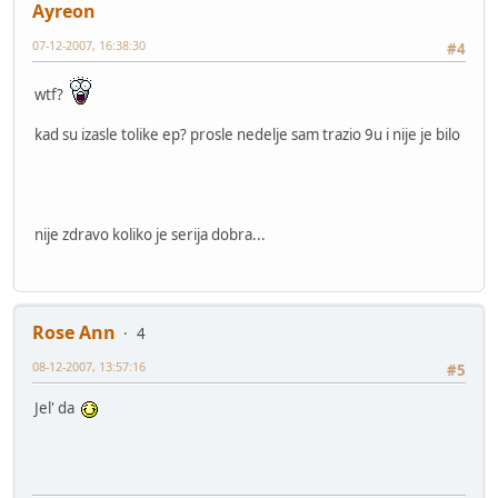
Ayreon
07-12-2007, 16:38:30
#4
wtf?
kad su izasle tolike ep? prosle nedelje sam trazio 9u i nije je bilo
nije zdravo koliko je serija dobra...
Rose Ann
4
08-12-2007, 13:57:16
#5
Jel' da