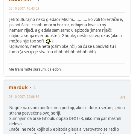
05-10-2007, 16:43:02
Jeli to slučajno neko gledao? Mislim............ ko voli forenzičare,
psihotičare, crnohumorni horror, odbijenu love stroy.........
nemam riječi, a gledala sam samo 6 epizoda (imam riječi:
najbolja serija ever uopšte ). Ghoule, nešto za tvoj okus (ako ti
možda nije too soft
).
Uglavnom, nema neta (osim okejnžli) pa ću se ubacivati tu i
tamo (a serija je stvarno ohhhhhhhhhhhhhhhh)
Me transmitte sursum, caledoni
marduk
4
05-10-2007, 22:06:59
#1
Negde na ovom podforumu postoji, ako se dobro sećam, jedna
strana posvećena ovoj seriji.
Sumnjam da bi se Ghoulu dopao DEXTER, iako ima par masnih
delova.
Inače, ne reče kojih si 6 epizoda gledala, verovatno se radi o