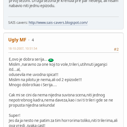
prvoj sezoni. Druga sezona je krenula pre par nedelja, ali nisam
nabavio niti jednu epizodu.
SAIS cavers:
http://www.sais-cavers.blogspot.com/
Ugly MF
4
18-10-2007, 10:51:54
#2
E,ovo je dobra serija...
Mislim ,naravno za one koji to vole,trileri,utihnuti jaganjci
itd...al,
odusevila me uvodna spica!!!
Mislim na pilotu je nema,ali od 2 epizode!!!
Mnogo dobro!kao i Serija....
Cak mi se cini da nema nijedna suvisna scena,niti jednog
nepotrebnog kadra,nema daveza,kao i svi ti trileri gde se ne
propusta nijedna sekunda!
Super!
Jes da ja nesto ne patim za tim horrorima toliko,niti trilerima,ali
ova vredi ,svaka cast!