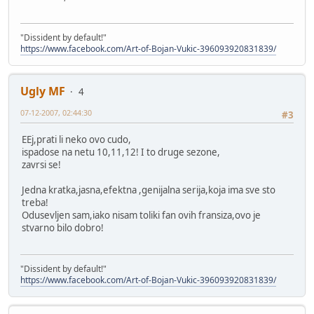
"Dissident by default!"
https://www.facebook.com/Art-of-Bojan-Vukic-396093920831839/
Ugly MF
4
07-12-2007, 02:44:30
#3
EEj,prati li neko ovo cudo,
ispadose na netu 10,11,12! I to druge sezone,
zavrsi se!
Jedna kratka,jasna,efektna ,genijalna serija,koja ima sve sto
treba!
Odusevljen sam,iako nisam toliki fan ovih fransiza,ovo je
stvarno bilo dobro!
"Dissident by default!"
https://www.facebook.com/Art-of-Bojan-Vukic-396093920831839/