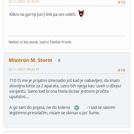
02-11-2007, 01:40:42
#18
Klikni na gornji (sic!) link pa ces videti.
Nekoć si bio punk, sad si Štefan Frank.
Mixitron M. Storm
8
02-11-2007, 09:43:37
#19
710 IS me je prijatno iznenadio još kad je nabavljen; da imam
dovoljno kinte za 2 aparata, uzeo bih njega kao 'uvek u džepu'
varijantu. Samo kad bi ona htela da bar jednom pročita
uputstvo...
A go sam do pojasa, ne do kolena
- i sad se sasvim
legitimno presvlačim, nisam se skinuo u po' šume.