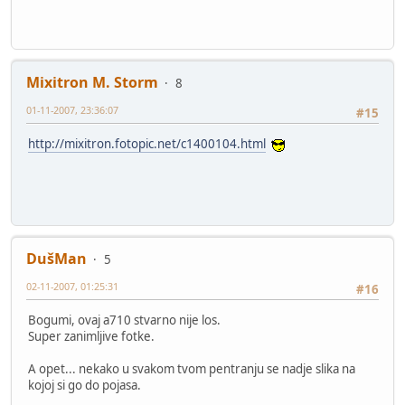
Mixitron M. Storm
8
01-11-2007, 23:36:07
#15
http://mixitron.fotopic.net/c1400104.html
DušMan
5
02-11-2007, 01:25:31
#16
Bogumi, ovaj a710 stvarno nije los.
Super zanimljive fotke.
A opet... nekako u svakom tvom pentranju se nadje slika na
kojoj si go do pojasa.