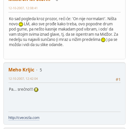
12-10-2007, 12:08:41
Ko sad pogleda kroz prozor, reći će: 'On nije normalan!'. Ništa
novo
LM, ako sve prođe kako treba, ovo popodne drum
pod gume, pa nešto kasnije makadam pod vibram, i odo' da
vam stojim svima iznad glave, tj. da se ispentram na Midžor. Za
nedelju su najavili sunčano (i mraz u nižim predelima
) pa se
možda i vidi da su slike odande.
Meho Krljic
5
12-10-2007, 12:42:04
#1
Pa... srećno!!!
http://cvecezla.com