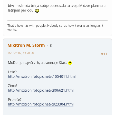
btw, mislim da bih ja radije posecivala tu tvoju Midzor planinu u
letnjem periodu.
That's how it is with people. Nobody cares how it works as long as it
works.
Mixitron M. Storm
8
16-10-2007, 13:20:58
#11
Midžor je najviši vrh, a planina je Stara
Leto?
http://mixitron.fotopic.net/c1054011.html
Zima?
http://mixitron.fotopic.net/c806621.html
Proleće?
http://mixitron.fotopic.net/c823304.html