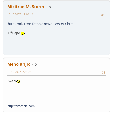
Mixitron M. Storm
8
15-10-2007, 19:06:14
#5
http://mixitron.fotopic.net/c1389353.html
Uživajte
Meho Krljic
5
15-10-2007, 22:46:16
#6
Skeri
http://cvecezla.com