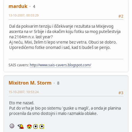
marduk
4
13-10-2007, 00:03:29
#2
Dal da pokvarim tenziju i iščekivanje rezultata sa Mixijevog
ascenta na vr Srbije i da okačim koju fotku sa mog putešestvija
na 2164m n.v. last year?
Aj neću, Mixi, želim ti lepo vreme bez vetra. Obuci se dobro.
Uporedićemo fotke onomad i sad, kad ti budeš se penjo.
SAIS cavers:
http://www.sais-cavers.blogspot.com/
Mixitron M. Storm
8
15-10-2007, 10:53:24
#3
Eto me nazad.
Put do vrha je bio po sistemu 'guske u magli', a onda je planina
procenila da smo dostojni i malo razmakla oblake.