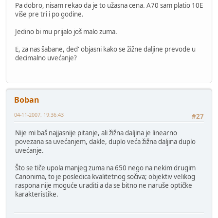
Pa dobro, nisam rekao da je to užasna cena. A70 sam platio 10E
više pre tri i po godine.
Jedino bi mu prijalo još malo zuma.
E, za nas šabane, ded' objasni kako se žižne daljine prevode u
decimalno uvećanje?
Boban
04-11-2007, 19:36:43
#27
Nije mi baš najjasnije pitanje, ali žižna daljina je linearno
povezana sa uvećanjem, dakle, duplo veća žižna daljina duplo
uvećanje.
Što se tiče upola manjeg zuma na 650 nego na nekim drugim
Canonima, to je posledica kvalitetnog sočiva; objektiv velikog
raspona nije moguće uraditi a da se bitno ne naruše optičke
karakteristike.