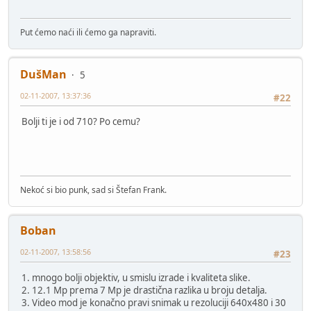
Put ćemo naći ili ćemo ga napraviti.
DušMan
5
02-11-2007, 13:37:36
#22
Bolji ti je i od 710? Po cemu?
Nekoć si bio punk, sad si Štefan Frank.
Boban
02-11-2007, 13:58:56
#23
1. mnogo bolji objektiv, u smislu izrade i kvaliteta slike.
2. 12.1 Mp prema 7 Mp je drastična razlika u broju detalja.
3. Video mod je konačno pravi snimak u rezoluciji 640x480 i 30