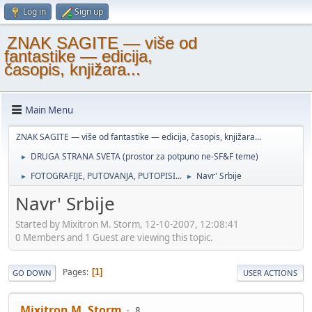
Log in
Sign up
ZNAK SAGITE — više od
fantastike — edicija,
časopis, knjižara...
Main Menu
ZNAK SAGITE — više od fantastike — edicija, časopis, knjižara...
DRUGA STRANA SVETA (prostor za potpuno ne-SF&F teme)
►
FOTOGRAFIJE, PUTOVANJA, PUTOPISI...
Navr' Srbije
►
►
Navr' Srbije
Started by Mixitron M. Storm, 12-10-2007, 12:08:41
0 Members and 1 Guest are viewing this topic.
Pages
1
GO DOWN
USER ACTIONS
Mixitron M. Storm
8