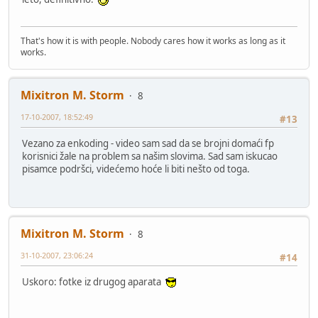
That's how it is with people. Nobody cares how it works as long as it
works.
Mixitron M. Storm
8
17-10-2007, 18:52:49
#13
Vezano za enkoding - video sam sad da se brojni domaći fp
korisnici žale na problem sa našim slovima. Sad sam iskucao
pisamce podršci, videćemo hoće li biti nešto od toga.
Mixitron M. Storm
8
31-10-2007, 23:06:24
#14
Uskoro: fotke iz drugog aparata