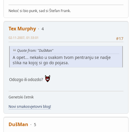
Nekoć si bio punk, sad si Štefan Frank.
Tex Murphy
4
02-11-2007, 01:33:01
#17
Quote from: "DušMan"
A opet... nekako u svakom tvom pentranju se nadje
slika na kojoj si go do pojasa.
Odozgo ili odozdo?
Genetski četnik
Novi smakosvjetovni blog!
DušMan
5