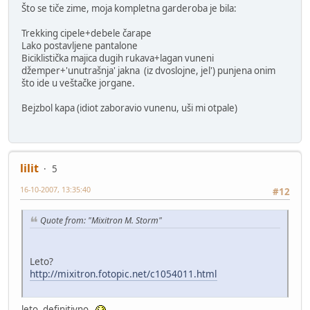
Što se tiče zime, moja kompletna garderoba je bila:
Trekking cipele+debele čarape
Lako postavljene pantalone
Biciklistička majica dugih rukava+lagan vuneni
džemper+'unutrašnja' jakna (iz dvoslojne, jel') punjena onim
što ide u veštačke jorgane.
Bejzbol kapa (idiot zaboravio vunenu, uši mi otpale)
lilit
5
16-10-2007, 13:35:40
#12
Quote from: "Mixitron M. Storm"
Leto?
http://mixitron.fotopic.net/c1054011.html
leto, definitivno.