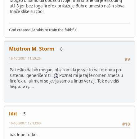
Mogao bi samo da dodaš u tvoje html strane da je encoding
utf-8 jer bez toga firefox prikazuje đubre umesto naših slova.
Inače slike su cool.
God created Arrakis to train the faithful.
Mixitron M. Storm
8
16-10-2007, 11:59:26
#9
Pa teško da bih mogao, obzirom da je sve to na fotopicu po
sistemu 'generišem ti'.
Poznat mi je taj fenomen smeća u
firefox-u, ali meni se javlja samo u linux verziji. Tek da vidiš
ћирилиту....
lilit
5
16-10-2007, 12:13:00
#10
bas lepe fotke.