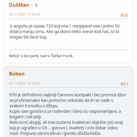
DušMan
5
02-11-2007, 11:40:45
#20
U avgustu je izasao 720 koji ima 1 megapixel vise i jedno 50
dolara manju cenu. Ako ga skoro neko uveze kod nas, to bi
mogao biti best buy.
Nekoć si bio punk, sad si Štefan Frank.
Boban
02-11-2007, 12:19:56
#21
650 je definitivno najbolji Canonov kompakt i bez premca izbor
za profesionalce kao pomoćno sokoćalo da im se nađe u
svakom trenutku u džepu.
Kupio sam ga kćerci za rođendan i klinci su raspomamljeni, a
bogami i odrasliji.
Neki evrić skuplji, ali ima izuzteno kvalitetan objektiv (isti onaj
koji je ugrađen u G9... gotovo L kvalitet) i vrlo dobar video
mod. Potpuno obrtni ekran i gomilu džidža-bidža.