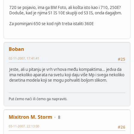
720 se pojavio, ima ga BM Foto, ali košta isto kao i 710, 250E?
Doduše, kad je njima S1 IS 10E skuplji od S3 IS, onda dagajbm.
Za pominjani 650 se kod njih treba istaliti 360E
Boban
02-11-2007, 17:41:41
#25
Jeste, ali u pitanju je vrh vrhova među kompaktima... jedva da
ima nekoliko aparata na svetu koji daju više Mp i svega nekoliko
desetina modela koji se mogu pohvaliti boljom slikom.
Put ćemo naći ili ćemo ga napraviti.
Mixitron M. Storm
8
03-11-2007, 22:13:00
#26