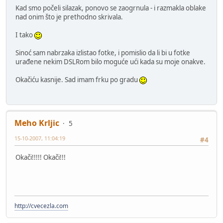
Kad smo počeli silazak, ponovo se zaogrnula - i razmakla oblake
nad onim što je prethodno skrivala.
I tako
Sinoć sam nabrzaka izlistao fotke, i pomislio da li bi u fotke
urađene nekim DSLRom bilo moguće ući kada su moje onakve.
Okačiću kasnije. Sad imam frku po gradu
Meho Krljic
5
15-10-2007, 11:04:19
#4
Okači!!!!! Okači!!!
http://cvecezla.com