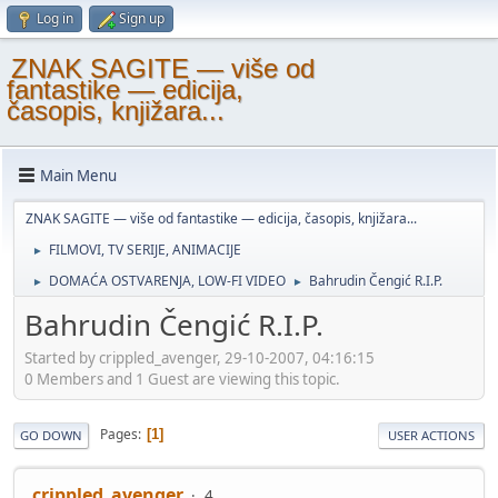
Log in
Sign up
ZNAK SAGITE — više od
fantastike — edicija,
časopis, knjižara...
Main Menu
ZNAK SAGITE — više od fantastike — edicija, časopis, knjižara...
FILMOVI, TV SERIJE, ANIMACIJE
►
DOMAĆA OSTVARENJA, LOW-FI VIDEO
Bahrudin Čengić R.I.P.
►
►
Bahrudin Čengić R.I.P.
Started by crippled_avenger, 29-10-2007, 04:16:15
0 Members and 1 Guest are viewing this topic.
Pages
1
GO DOWN
USER ACTIONS
crippled_avenger
4