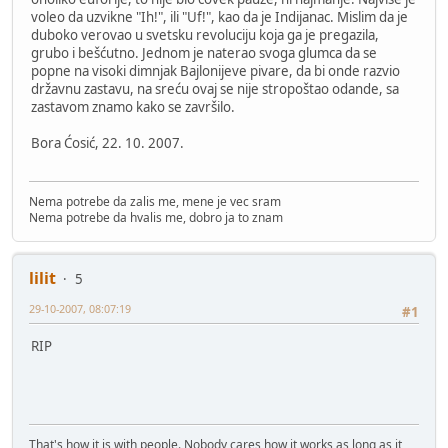
voleo da uzvikne "Ih!", ili "Uf!", kao da je Indijanac. Mislim da je
duboko verovao u svetsku revoluciju koja ga je pregazila,
grubo i bešćutno. Jednom je naterao svoga glumca da se
popne na visoki dimnjak Bajlonijeve pivare, da bi onde razvio
državnu zastavu, na sreću ovaj se nije stropoštao odande, sa
zastavom znamo kako se završilo.
Bora Ćosić, 22. 10. 2007.
Nema potrebe da zalis me, mene je vec sram
Nema potrebe da hvalis me, dobro ja to znam
lilit
5
29-10-2007, 08:07:19
#1
RIP
That's how it is with people. Nobody cares how it works as long as it