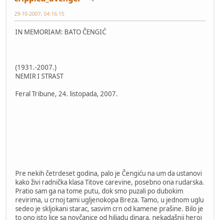
29-10-2007, 04:16:15
IN MEMORIAM: BATO ČENGIĆ
(1931.-2007.)
NEMIR I STRAST
Feral Tribune, 24. listopada, 2007.
Pre nekih četrdeset godina, palo je Čengiću na um da ustanovi
kako živi radnička klasa Titove carevine, posebno ona rudarska.
Pratio sam ga na tome putu, dok smo puzali po dubokim
revirima, u crnoj tami ugljenokopa Breza. Tamo, u jednom uglu
sedeo je skljokani starac, sasvim crn od kamene prašine. Bilo je
to ono isto lice sa novčanice od hiljadu dinara, nekadašnji heroj