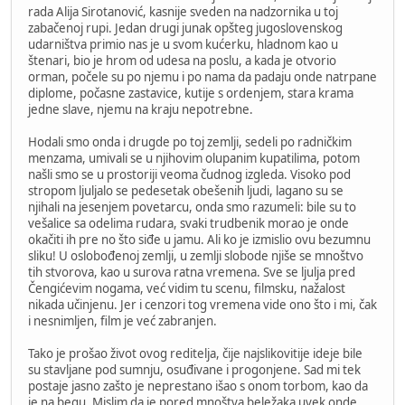
rada Alija Sirotanović, kasnije sveden na nadzornika u toj
zabačenoj rupi. Jedan drugi junak opšteg jugoslovenskog
udarništva primio nas je u svom kućerku, hladnom kao u
štenari, bio je hrom od udesa na poslu, a kada je otvorio
orman, počele su po njemu i po nama da padaju onde natrpane
diplome, počasne zastavice, kutije s ordenjem, stara krama
jedne slave, njemu na kraju nepotrebne.
Hodali smo onda i drugde po toj zemlji, sedeli po radničkim
menzama, umivali se u njihovim olupanim kupatilima, potom
našli smo se u prostoriji veoma čudnog izgleda. Visoko pod
stropom ljuljalo se pedesetak obešenih ljudi, lagano su se
njihali na jesenjem povetarcu, onda smo razumeli: bile su to
vešalice sa odelima rudara, svaki trudbenik morao je onde
okačiti ih pre no što siđe u jamu. Ali ko je izmislio ovu bezumnu
sliku! U oslobođenoj zemlji, u zemlji slobode njiše se mnoštvo
tih stvorova, kao u surova ratna vremena. Sve se ljulja pred
Čengićevim nogama, već vidim tu scenu, filmsku, nažalost
nikada učinjenu. Jer i cenzori tog vremena vide ono što i mi, čak
i nesnimljen, film je već zabranjen.
Tako je prošao život ovog reditelja, čije najslikovitije ideje bile
su stavljane pod sumnju, osuđivane i progonjene. Sad mi tek
postaje jasno zašto je neprestano išao s onom torbom, kao da
je na begu. Mislim da je pored mnoštva beležaka uvek onde