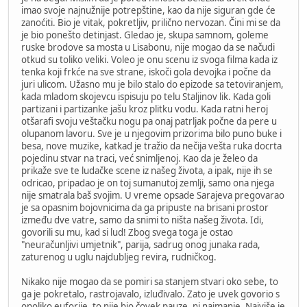
imao svoje najnužnije potrepštine, kao da nije siguran gde će
zanoćiti. Bio je vitak, pokretljiv, prilično nervozan. Čini mi se da
je bio ponešto detinjast. Gledao je, skupa samnom, goleme
ruske brodove sa mosta u Lisabonu, nije mogao da se načudi
otkud su toliko veliki. Voleo je onu scenu iz svoga filma kada iz
tenka koji frkće na sve strane, iskoči gola devojka i počne da
juri ulicom. Užasno mu je bilo stalo do epizode sa tetoviranjem,
kada mladom skojevcu ispisuju po telu Staljinov lik. Kada goli
partizani i partizanke jašu kroz plitku vodu. Kada ratni heroj
otšarafi svoju veštačku nogu pa onaj patrljak počne da pere u
olupanom lavoru. Sve je u njegovim prizorima bilo puno buke i
besa, nove muzike, katkad je tražio da nečija vešta ruka docrta
pojedinu stvar na traci, već snimljenoj. Kao da je želeo da
prikaže sve te ludačke scene iz našeg života, a ipak, nije ih se
odricao, pripadao je on toj sumanutoj zemlji, samo ona njega
nije smatrala baš svojim. U vreme opsade Sarajeva pregovarao
je sa opasnim bojovnicima da ga pripuste na brisani prostor
između dve vatre, samo da snimi to ništa našeg života. Idi,
govorili su mu, kad si lud! Zbog svega toga je ostao
"neuračunljivi umjetnik", parija, sadrug onog junaka rada,
zaturenog u uglu najdubljeg revira, rudničkog.
Nikako nije mogao da se pomiri sa stanjem stvari oko sebe, to
ga je pokretalo, rastrojavalo, izluđivalo. Zato je uvek govorio s
onoliko euforije, to nije bio čovek pauze, ni najmanje. Najviše je