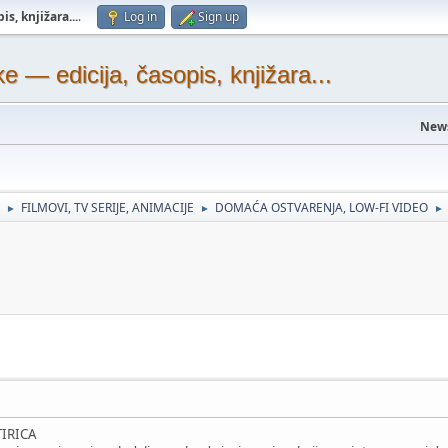
s, knjižara...
.
Log in
Sign up
— edicija, časopis, knjižara...
New
FILMOVI, TV SERIJE, ANIMACIJE
DOMAĆA OSTVARENJA, LOW-FI VIDEO
►
►
►
TIRICA