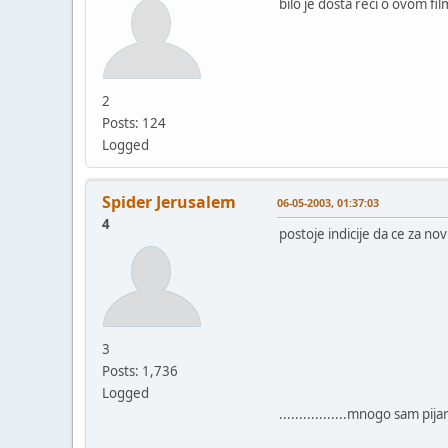
bilo je dosta reci o ovom fi
2
Posts: 124
Logged
Spider Jerusalem
06-05-2003, 01:37:03
4
postoje indicije da ce za novu
3
Posts: 1,736
Logged
.................mnogo sam pijan