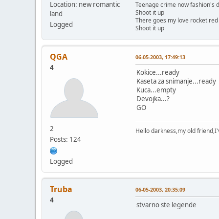
Location: new romantic
Teenage crime now fashion's 
Shoot it up
land
There goes my love rocket red
Logged
Shoot it up
QGA
06-05-2003, 17:49:13
4
Kokice...ready
Kaseta za snimanje...ready
Kuca...empty
Devojka...?
GO
2
Hello darkness,my old friend,I
Posts: 124
Logged
Truba
06-05-2003, 20:35:09
4
stvarno ste legende