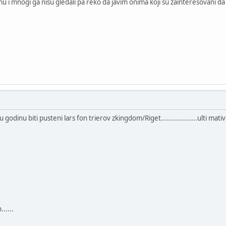
lmu i mnogi ga nisu gledali pa reko da javim onima koji su zainteresovani d
 godinu biti pusteni lars fon trierov zkingdom/Riget..................ulti mativn
......