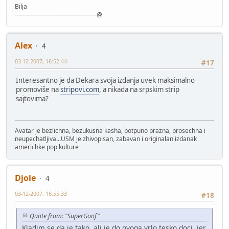
Bilja
----------------------------------------@
Alex
4
03-12-2007, 16:52:44
#17
Interesantno je da Dekara svoja izdanja uvek maksimalno
promoviše na
stripovi.com
, a nikada na srpskim strip
sajtovima?
Avatar je bezlichna, bezukusna kasha, potpuno prazna, prosechna i
neupechatljiva...USM je zhivopisan, zabavan i originalan izdanak
americhke pop kulture
Djole
4
03-12-2007, 16:55:33
#18
Quote from: "SuperGoof"
Kladim se da je tako, ali je do ovoga vrlo tesko doci, jer