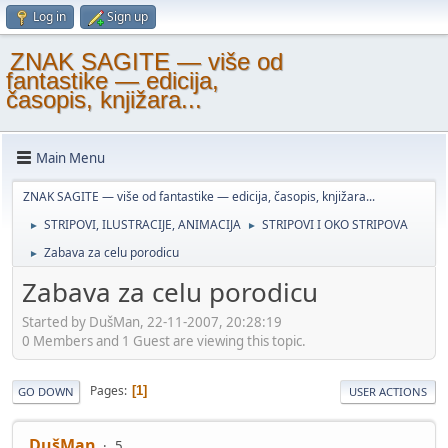
Log in
Sign up
ZNAK SAGITE — više od
fantastike — edicija,
časopis, knjižara...
Main Menu
ZNAK SAGITE — više od fantastike — edicija, časopis, knjižara...
STRIPOVI, ILUSTRACIJE, ANIMACIJA
STRIPOVI I OKO STRIPOVA
►
►
Zabava za celu porodicu
►
Zabava za celu porodicu
Started by DušMan, 22-11-2007, 20:28:19
0 Members and 1 Guest are viewing this topic.
Pages
1
GO DOWN
USER ACTIONS
DušMan
5