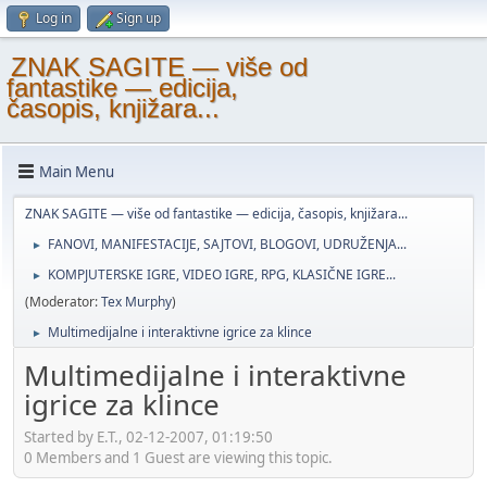
Log in
Sign up
ZNAK SAGITE — više od
fantastike — edicija,
časopis, knjižara...
Main Menu
ZNAK SAGITE — više od fantastike — edicija, časopis, knjižara...
FANOVI, MANIFESTACIJE, SAJTOVI, BLOGOVI, UDRUŽENJA...
►
KOMPJUTERSKE IGRE, VIDEO IGRE, RPG, KLASIČNE IGRE...
►
(Moderator:
Tex Murphy
)
Multimedijalne i interaktivne igrice za klince
►
Multimedijalne i interaktivne
igrice za klince
Started by E.T., 02-12-2007, 01:19:50
0 Members and 1 Guest are viewing this topic.