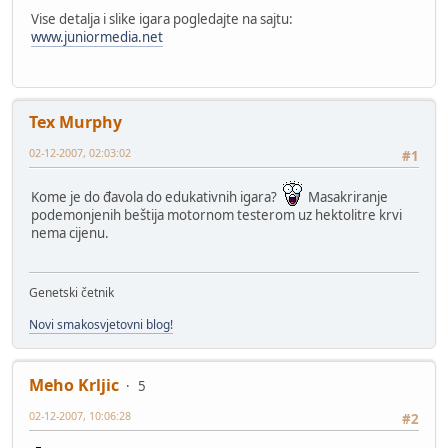
Vise detalja i slike igara pogledajte na sajtu:
www.juniormedia.net
Tex Murphy
02-12-2007, 02:03:02
#1
Kome je do đavola do edukativnih igara?
Masakriranje
podemonjenih beštija motornom testerom uz hektolitre krvi
nema cijenu.
Genetski četnik
Novi smakosvjetovni blog!
Meho Krljic
5
02-12-2007, 10:06:28
#2