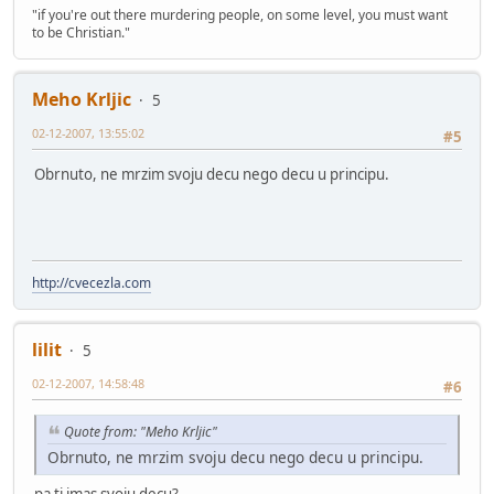
"if you're out there murdering people, on some level, you must want
to be Christian."
Meho Krljic
5
02-12-2007, 13:55:02
#5
Obrnuto, ne mrzim svoju decu nego decu u principu.
http://cvecezla.com
lilit
5
02-12-2007, 14:58:48
#6
Quote from: "Meho Krljic"
Obrnuto, ne mrzim svoju decu nego decu u principu.
pa ti imas svoju decu?