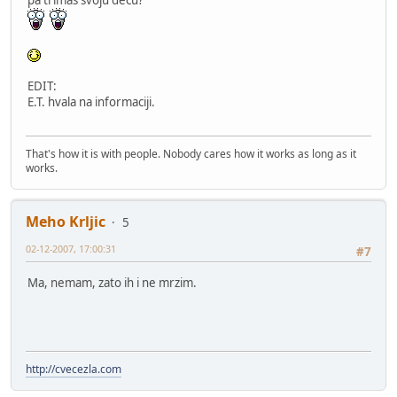
EDIT:
E.T. hvala na informaciji.
That's how it is with people. Nobody cares how it works as long as it
works.
Meho Krljic
5
02-12-2007, 17:00:31
#7
Ma, nemam, zato ih i ne mrzim.
http://cvecezla.com