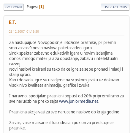
Pages
1
GO DOWN
USER ACTIONS
E.T.
02-12-2007, 01:19:50
Za nastupajuce Novogodisnje i Bozicne praznike, pripremili
smo za vas 9 novih naslova paketa video igara.
Sirok spektar zabavno edukativih igara u novim izdanjima
donosi mnogo materijala za opustanje, zabavu i intelektualni
razvoj.
Novi naslovi kreirani su tako da ce igre za sebe pronaci i mladji i
stariji igraci.
Kao i do sada, igre su uradjene na srpskom jeziku uz dokazan
visok nivo kvaliteta animacije, grafike i zvuka.
I naravno, specijalan praznicni popust od 20% pripremili smo za
sve narudzbine preko sajta
www.juniormedia.net
.
Praznicna akcija vazi za sve narucene naslove do kraja godine.
Za vas, vase malisane ili kao idealan poklon za predstojece
praznike.