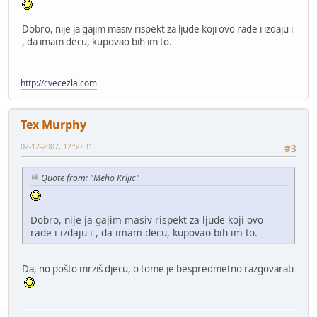
Dobro, nije ja gajim masiv rispekt za ljude koji ovo rade i izdaju i
, da imam decu, kupovao bih im to.
http://cvecezla.com
Tex Murphy
02-12-2007, 12:50:31
#3
Quote from: "Meho Krljic"
Dobro, nije ja gajim masiv rispekt za ljude koji ovo
rade i izdaju i , da imam decu, kupovao bih im to.
Da, no pošto mrziš djecu, o tome je bespredmetno razgovarati