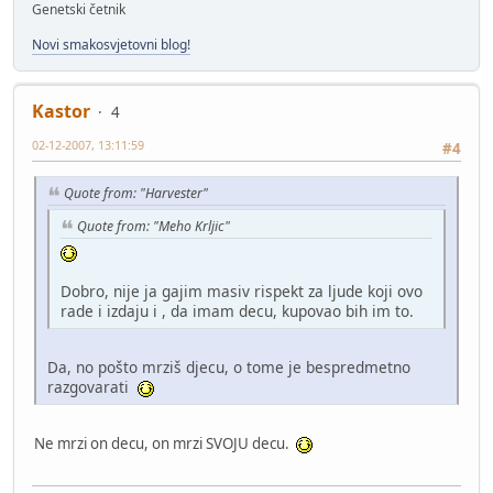
Genetski četnik
Novi smakosvjetovni blog!
Kastor
4
02-12-2007, 13:11:59
#4
Quote from: "Harvester"
Quote from: "Meho Krljic"
Dobro, nije ja gajim masiv rispekt za ljude koji ovo
rade i izdaju i , da imam decu, kupovao bih im to.
Da, no pošto mrziš djecu, o tome je bespredmetno
razgovarati
Ne mrzi on decu, on mrzi SVOJU decu.