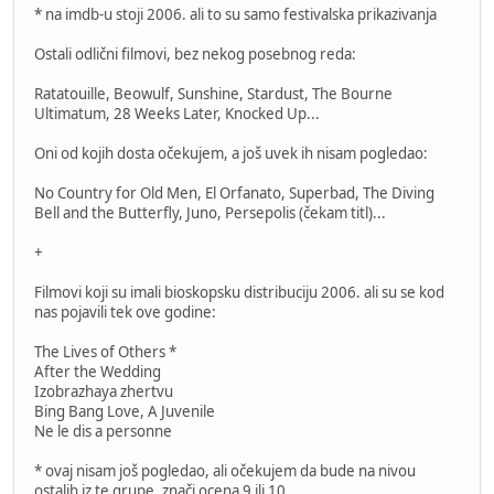
* na imdb-u stoji 2006. ali to su samo festivalska prikazivanja
Ostali odlični filmovi, bez nekog posebnog reda:
Ratatouille, Beowulf, Sunshine, Stardust, The Bourne
Ultimatum, 28 Weeks Later, Knocked Up...
Oni od kojih dosta očekujem, a još uvek ih nisam pogledao:
No Country for Old Men, El Orfanato, Superbad, The Diving
Bell and the Butterfly, Juno, Persepolis (čekam titl)...
+
Filmovi koji su imali bioskopsku distribuciju 2006. ali su se kod
nas pojavili tek ove godine:
The Lives of Others *
After the Wedding
Izobrazhaya zhertvu
Bing Bang Love, A Juvenile
Ne le dis a personne
* ovaj nisam još pogledao, ali očekujem da bude na nivou
ostalih iz te grupe, znači ocena 9 ili 10