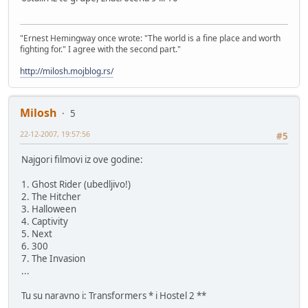
"Ernest Hemingway once wrote: "The world is a fine place and worth
fighting for." I agree with the second part."
http://milosh.mojblog.rs/
Milosh
5
22-12-2007, 19:57:56
#5
Najgori filmovi iz ove godine:
1. Ghost Rider (ubedljivo!)
2. The Hitcher
3. Halloween
4. Captivity
5. Next
6. 300
7. The Invasion
...
Tu su naravno i: Transformers * i Hostel 2 **