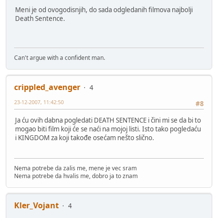
Meni je od ovogodisnjih, do sada odgledanih filmova najbolji
Death Sentence.
Can't argue with a confident man.
crippled_avenger
4
23-12-2007, 11:42:50
#8
Ja ću ovih dabna pogledati DEATH SENTENCE i čini mi se da bi to
mogao biti film koji će se naći na mojoj listi. Isto tako pogledaću
i KINGDOM za koji takođe osećam nešto slično.
Nema potrebe da zalis me, mene je vec sram
Nema potrebe da hvalis me, dobro ja to znam
Kler_Vojant
4