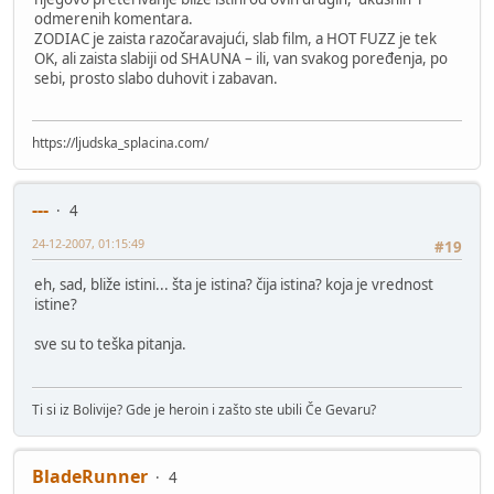
odmerenih komentara.
ZODIAC je zaista razočaravajući, slab film, a HOT FUZZ je tek
OK, ali zaista slabiji od SHAUNA – ili, van svakog poređenja, po
sebi, prosto slabo duhovit i zabavan.
https://ljudska_splacina.com/
---
4
24-12-2007, 01:15:49
#19
eh, sad, bliže istini... šta je istina? čija istina? koja je vrednost
istine?
sve su to teška pitanja.
Ti si iz Bolivije? Gde je heroin i zašto ste ubili Če Gevaru?
BladeRunner
4