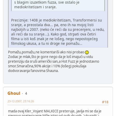
s blagim izuzetkom fuzza, sve ostalo je
mediokritetizam i sranje.
Preciznije: 1408 je mediokritetizam, Transformersi su
sranje, a preostala dva... pa, eno ih na mojoj listi
najboljih u 2007. (neko će reći da su precenjeni, u redu,
ali reći da su sranje...). Kako god, strpati ova četiri
filma u isti koš znak je ne lošeg, nego nepostojećeg
filmskog ukusa, a tu ni droge ne pomažu...
Pomažu,pomažu,ne komentariši ako nisi probao
Zodiac je mlak,što je gore nego da je loš imajući u vidu
pretenziju da sruši američki san,a Hot Fuzz je jednostavno
smor.Smaračina,90% akcije i 10% (lošeg) pokušaja
dodvoravanja fanovima Shauna.
Ghoul
4
23-12-2007, 23:16:26
#18
mada ovaj Kler_Vojant MALKICE preteruje, javlja mi se da je
njegovo preterivanje bliže istini od ovih drugih, 'ukusnih' i