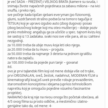
je već SADA – PREZENT) i VELIKOG BRATA (kamere su svuda, i
snimaju živote napaćenih pojedinaca za zabavu miliona – na ivici
snuffa, i preko nje).
sve počinje kada tipičan sjebani everyman (po fizionomiji,
glumi, suzdržanosti strašno podseća na tomoro tagučija iz
TETSUA) koji je upravo izgubio auto (zbog dugova) i posao
(zbog bezočnog kolege koji mu oteo mušterije) – dobije poziv
preko mobilnog: angažuju ga za učešće u spec. tajnom kvizu koj
ise sastoji iz 13 zadataka. svaki nosi sve više para, ali su i zahtevi
nezgodniji.
za 10.000 treba da ubije muvu koja leti oko njega.
za 20.000 treba da tu muvu – proguta.
za 50.000 treba da najmanje 3 deteta na jednom igralištu
natera da zaplaču.
za 100.000 treba da pojede pun tanjir – govana!
itd.
ovo je prvi tajlandski film koji od mene dobija više od trojke,
prvi ORIGINALAN, svež, žestok, nadahnut, MODERAN FILM u
kinematografiji koaj još uvek previše robuje prevaziđenim,
staromodnim konceptima i idejama (uprkos tehnološkom
napretku koji je omogućio pojedine vizuelno fascinantne
projekte).
NARAVNO da kraj nije na nivou onoga što početak obećava, ali
4/5 ovog filma su prosto odlične, a mestimično i zlatno-
genijalne tako da, od mene: 4-