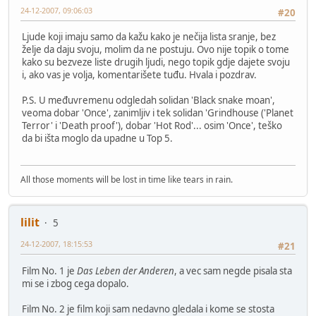
24-12-2007, 09:06:03
#20
Ljude koji imaju samo da kažu kako je nečija lista sranje, bez
želje da daju svoju, molim da ne postuju. Ovo nije topik o tome
kako su bezveze liste drugih ljudi, nego topik gdje dajete svoju
i, ako vas je volja, komentarišete tuđu. Hvala i pozdrav.
P.S. U međuvremenu odgledah solidan 'Black snake moan',
veoma dobar 'Once', zanimljiv i tek solidan 'Grindhouse ('Planet
Terror' i 'Death proof'), dobar 'Hot Rod'... osim 'Once', teško
da bi išta moglo da upadne u Top 5.
All those moments will be lost in time like tears in rain.
lilit
5
24-12-2007, 18:15:53
#21
Film No. 1 je
Das Leben der Anderen
, a vec sam negde pisala sta
mi se i zbog cega dopalo.
Film No. 2 je film koji sam nedavno gledala i kome se stosta