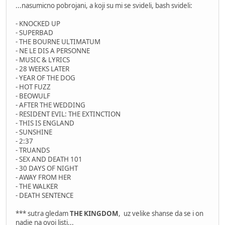
...nasumicno pobrojani, a koji su mi se svideli, bash svideli:
- KNOCKED UP
- SUPERBAD
- THE BOURNE ULTIMATUM
- NE LE DIS A PERSONNE
- MUSIC & LYRICS
- 28 WEEKS LATER
- YEAR OF THE DOG
- HOT FUZZ
- BEOWULF
- AFTER THE WEDDING
- RESIDENT EVIL: THE EXTINCTION
- THIS IS ENGLAND
- SUNSHINE
- 2:37
- TRUANDS
- SEX AND DEATH 101
- 30 DAYS OF NIGHT
- AWAY FROM HER
- THE WALKER
- DEATH SENTENCE
*** sutra gledam
THE KINGDOM
, uz velike shanse da se i on
nadje na ovoj listi...