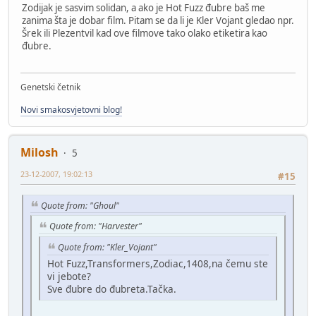
Zodijak je sasvim solidan, a ako je Hot Fuzz đubre baš me
zanima šta je dobar film. Pitam se da li je Kler Vojant gledao npr.
Šrek ili Plezentvil kad ove filmove tako olako etiketira kao
đubre.
Genetski četnik
Novi smakosvjetovni blog!
Milosh
5
23-12-2007, 19:02:13
#15
Quote from: "Ghoul"
Quote from: "Harvester"
Quote from: "Kler_Vojant"
Hot Fuzz,Transformers,Zodiac,1408,na čemu ste
vi jebote?
Sve đubre do đubreta.Tačka.