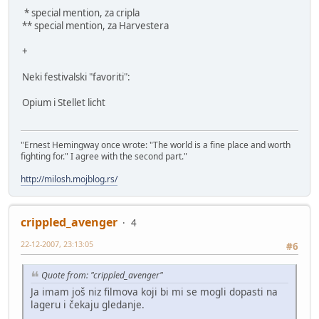
* special mention, za cripla
** special mention, za Harvestera
+
Neki festivalski "favoriti":
Opium i Stellet licht
"Ernest Hemingway once wrote: "The world is a fine place and worth
fighting for." I agree with the second part."
http://milosh.mojblog.rs/
crippled_avenger
4
22-12-2007, 23:13:05
#6
Quote from: "crippled_avenger"
Ja imam još niz filmova koji bi mi se mogli dopasti na
lageru i čekaju gledanje.