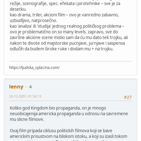
režije, scenografije, spec. efekata i pirotehnike – sve je za
desetku.
kao drama, triler, akcioni film – ovo je vanredno zabavno,
uzbudljivo, natprosečno.
kao 'analiza' ili 'studija' jednog realnog političkog problema –
ovo je problematično on so many levels. zapravo, sve do
završne akcione scene mislio sam da ću mu dato tek trojku, ali
nakon te divote od majstorske pucnjave, jurnjave i saspensa
odlučih da budem široke ruke i dodam mu + na trojku.
https://ljudska_splacina.com/
lenny
4
26-12-2007, 01:56:13
#27
Koliko god Kingdom bio propaganda, on je mnogo
neuobicajenija americka propaganda u odnosu na savremene
mu slicne filmove.
Ovaj film pripada ciklusu politickih filmova koji se bave
americkim prisustvom na bliskom istoku, a koji su izasli tokom