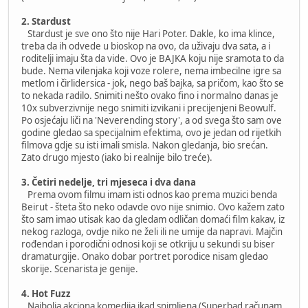
2. Stardust
Stardust je sve ono što nije Hari Poter. Dakle, ko ima klince,
treba da ih odvede u bioskop na ovo, da uživaju dva sata, a i
roditelji imaju šta da vide. Ovo je BAJKA koju nije sramota to da
bude. Nema vilenjaka koji voze rolere, nema imbecilne igre sa
metlom i čirlidersica - jok, nego baš bajka, sa pričom, kao što se
to nekada radilo. Snimiti nešto ovako fino i normalno danas je
10x subverzivnije nego snimiti izvikani i precijenjeni Beowulf.
Po osjećaju liči na 'Neverending story', a od svega što sam ove
godine gledao sa specijalnim efektima, ovo je jedan od rijetkih
filmova gdje su isti imali smisla. Nakon gledanja, bio srećan.
Zato drugo mjesto (iako bi realnije bilo treće).
3. Četiri nedelje, tri mjeseca i dva dana
Prema ovom filmu imam isti odnos kao prema muzici benda
Beirut - šteta što neko odavde ovo nije snimio. Ovo kažem zato
što sam imao utisak kao da gledam odličan domaći film kakav, iz
nekog razloga, ovdje niko ne želi ili ne umije da napravi. Majčin
rođendan i porodični odnosi koji se otkriju u sekundi su biser
dramaturgije. Onako dobar portret porodice nisam gledao
skorije. Scenarista je genije.
4. Hot Fuzz
Najbolja akciona komedija ikad snimljena (Superbad računam