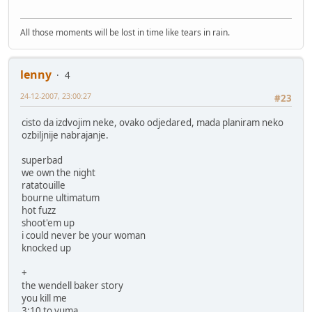
All those moments will be lost in time like tears in rain.
lenny
4
24-12-2007, 23:00:27
#23
cisto da izdvojim neke, ovako odjedared, mada planiram neko
ozbiljnije nabrajanje.
superbad
we own the night
ratatouille
bourne ultimatum
hot fuzz
shoot'em up
i could never be your woman
knocked up
+
the wendell baker story
you kill me
3:10 to yuma