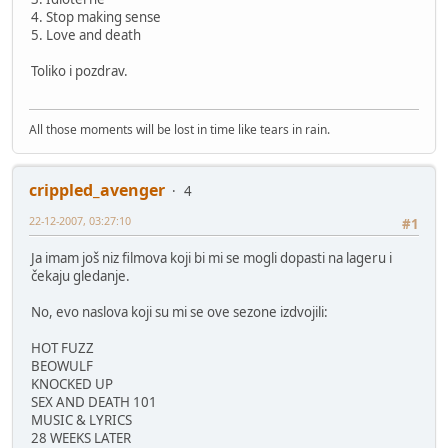
4. Stop making sense
5. Love and death
Toliko i pozdrav.
All those moments will be lost in time like tears in rain.
crippled_avenger
4
22-12-2007, 03:27:10
#1
Ja imam još niz filmova koji bi mi se mogli dopasti na lageru i
čekaju gledanje.
No, evo naslova koji su mi se ove sezone izdvojili:
HOT FUZZ
BEOWULF
KNOCKED UP
SEX AND DEATH 101
MUSIC & LYRICS
28 WEEKS LATER