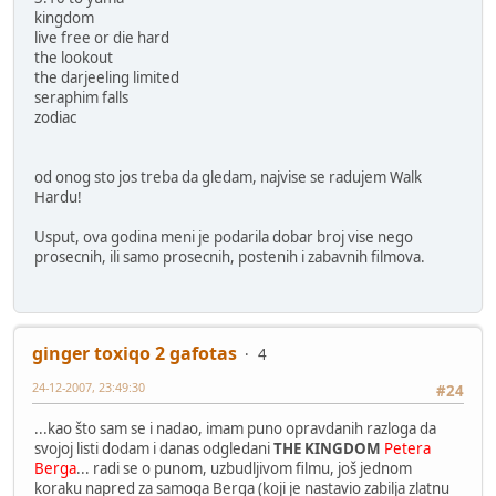
kingdom
live free or die hard
the lookout
the darjeeling limited
seraphim falls
zodiac
od onog sto jos treba da gledam, najvise se radujem Walk
Hardu!
Usput, ova godina meni je podarila dobar broj vise nego
prosecnih, ili samo prosecnih, postenih i zabavnih filmova.
ginger toxiqo 2 gafotas
4
24-12-2007, 23:49:30
#24
...kao što sam se i nadao, imam puno opravdanih razloga da
svojoj listi dodam i danas odgledani
THE KINGDOM
Petera
Berga
... radi se o punom, uzbudljivom filmu, još jednom
koraku napred za samoga Berga (koji je nastavio zabilja zlatnu