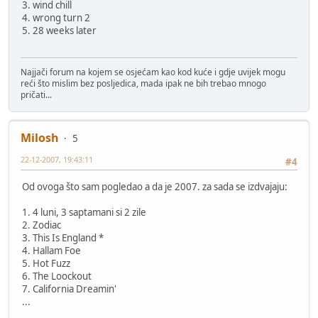
3. wind chill
4. wrong turn 2
5. 28 weeks later
Najjači forum na kojem se osjećam kao kod kuće i gdje uvijek mogu
reći što mislim bez posljedica, mada ipak ne bih trebao mnogo
pričati...
Milosh
5
22-12-2007, 19:43:11
#4
Od ovoga što sam pogledao a da je 2007. za sada se izdvajaju:
1. 4 luni, 3 saptamani si 2 zile
2. Zodiac
3. This Is England *
4. Hallam Foe
5. Hot Fuzz
6. The Loockout
7. California Dreamin'
...