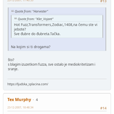
23-12-2007, 17:40:35
#13
Quote from: "Harvester"
Quote from: "Kler_Vojant"
Hot Fuzz,Transformers,Zodiac,1408,na čemu ste vi
jebote?
Sve đubre do đubreta.Tačka.
Na kojim si ti drogama?
što?
s blagim izuzetkom fuzza, sve ostalo je mediokritetizam i
sranje.
https://ljudska_splacina.com/
Tex Murphy
4
23-12-2007, 18:48:34
#14