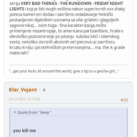
seriju
VERY BAD THINGS - THE RUNDOWN - FRIDAY NIGHT
LIGHTS
i koji je listi svojih veština nakon superiornih xxx shaky
poteza kamerom dodao i savršeno ovladavanje hektički
postavljenim dijaloškim scenama sa više grlatim i glagoljivih
sagovornika)... osim toga - fina karakterizacija,nešto
primenjene mizantropije, te americana partizanštine, hrabro
ideološko pozicioniranje po pitanju sukoba SAD i islamskog
sveta, nekoliko izvrsnih akcionih set-piecova uz završnicu
krcatu krvlju i pirotehničkim preterivanjima... ma, the A grade
material!!!
"...get your kicks all around the world, give a tip to a geisha-girl..."
Kler_Vojant
4
25-12-2007, 12:15:52
#25
Quote from: "lenny"
you kill me