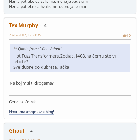
Nema potrebe da zalis me, mene je vec sram
Nema potrebe da hvalis me, dobro ja to znam
Tex Murphy
4
23-12-2007, 17:21:35
#12
Quote from: "Kler_Vojant"
Hot Fuzz,Transformers,Zodiac,1408,na čemu ste vi
jebote?
Sve đubre do đubreta.Tačka.
Na kojim si ti drogama?
Genetski četnik
Novi smakosvjetovni blog!
Ghoul
4