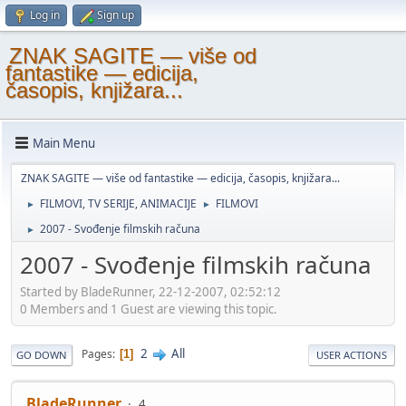
Log in
Sign up
ZNAK SAGITE — više od
fantastike — edicija,
časopis, knjižara...
Main Menu
ZNAK SAGITE — više od fantastike — edicija, časopis, knjižara...
FILMOVI, TV SERIJE, ANIMACIJE
FILMOVI
►
►
2007 - Svođenje filmskih računa
►
2007 - Svođenje filmskih računa
Started by BladeRunner, 22-12-2007, 02:52:12
0 Members and 1 Guest are viewing this topic.
2
All
Pages
1
GO DOWN
USER ACTIONS
BladeRunner
4