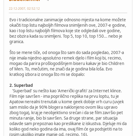
22-12-2007, 02:52:12
Evo i tradicionalne zanimacije odnosno mjesta na kome možete
okačiti top listu najboljih filmova snimljenih ove, 2007-e godine,
kao i top listu najboljih filmova koje ste odgledali ove godine,
bez obzira kada su snimljeni. Top 5, top 10, top 150... nebo je
granica.
Što se mene tiče, od onoga što sam do sada pogledao, 2007-a
nije imala nijedno apsolutno remek djelo i film koji bi, recimo,
mogao da parira prošlogodišnjem biseru kakav je bio Children
of Men. To, mečutim, ne znači da je godina bila loša. Evo
kratkog izbora iz onoga što mi se dopalo:
2. Superbad
'Superbad' su nešto kao 'Američki grafiti' za Internet klince.
Film nije savršen - ima poprilično replika na prvu loptu, tu je
Apatow nerealni trenutak u kome geek dobije vrh curu (uvjek
sam mislio da je 90% blogera naklonjeno ovom liku upravo
zbog toga), kraj je neobjektivno srećan i da se film završio pet
minuta ranije, bio bi savršen. Sa druge strane, par situacija
odavde sam prepoznao kao preslikane iz iskustva. Djeluje mi da
koliko god neko godina da ima, ovaj film će ga podsjetiti na to
(osim ukoliko imate manje od, recimo, 16).