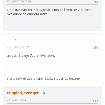
23-12-2007, 14:27:24
#9
Hot Fuzz,Transformers,Zodiac,1408,na čemu ste vi jebote?
Sve đubre do đubreta.Tačka.
---
4
23-12-2007, 15:14:41
#10
aj reci ti šta nije đubre. dve tačke.
Ti si iz Bolivije? Gde je heroin i zašto ste ubili Če Gevaru?
crippled_avenger
4
23-12-2007, 15:49:07
#11