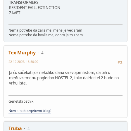
TRANSFORMERS
RESIDENT EVIL. EXTINCTION
ZAVET
Nema potrebe da zalis me, mene je vec sram
Nema potrebe da hvalis me, dobro ja to znam
Tex Murphy
4
22-12-2007, 13:50:09
#2
Ja ću sačekati još nekoliko dana sa svojom listom, da bih u
međuvremenu pogledao HOSTEL 2, tako da Hostel 2 bude na
vrhu liste.
Genetski četnik
Novi smakosvjetovni blog!
Truba
4