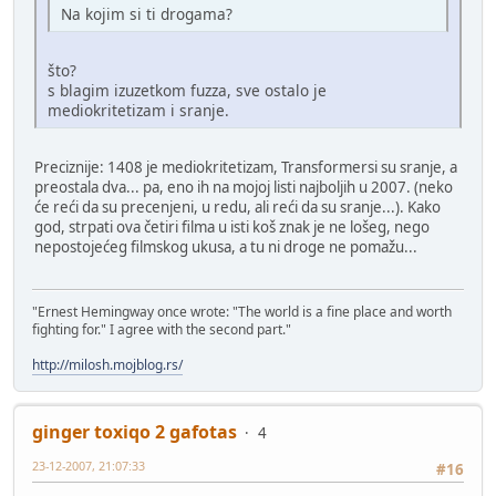
Na kojim si ti drogama?
što?
s blagim izuzetkom fuzza, sve ostalo je
mediokritetizam i sranje.
Preciznije: 1408 je mediokritetizam, Transformersi su sranje, a
preostala dva... pa, eno ih na mojoj listi najboljih u 2007. (neko
će reći da su precenjeni, u redu, ali reći da su sranje...). Kako
god, strpati ova četiri filma u isti koš znak je ne lošeg, nego
nepostojećeg filmskog ukusa, a tu ni droge ne pomažu...
"Ernest Hemingway once wrote: "The world is a fine place and worth
fighting for." I agree with the second part."
http://milosh.mojblog.rs/
ginger toxiqo 2 gafotas
4
23-12-2007, 21:07:33
#16