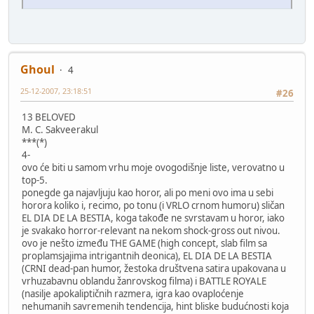
Ghoul
4
25-12-2007, 23:18:51
#26
13 BELOVED
M. C. Sakveerakul
***(*)
4-
ovo će biti u samom vrhu moje ovogodišnje liste, verovatno u
top-5.
ponegde ga najavljuju kao horor, ali po meni ovo ima u sebi
horora koliko i, recimo, po tonu (i VRLO crnom humoru) sličan
EL DIA DE LA BESTIA, koga takođe ne svrstavam u horor, iako
je svakako horror-relevant na nekom shock-gross out nivou.
ovo je nešto između THE GAME (high concept, slab film sa
proplamsjajima intrigantnih deonica), EL DIA DE LA BESTIA
(CRNI dead-pan humor, žestoka društvena satira upakovana u
vrhuzabavnu oblandu žanrovskog filma) i BATTLE ROYALE
(nasilje apokaliptičnih razmera, igra kao ovaploćenje
nehumanih savremenih tendencija, hint bliske budućnosti koja