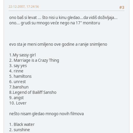
22-12-2007, 17:24:56
#3
ono baš si levat ... što nisi u kinu gledao...da vidiš doživljaja...
ono... grudi su mnogo veće nego na 17" monitoru
evo sta je meni omiljeno ove godine a ranije snimljeno
1.My sassy girl
2. Marriage is a Crazy Thing
3. say yes
4. rinne
5. hamiltons
6. unrest
7.banshun
8.Legend of Bailiff Sansho
9. angst
10. Lover
nešto nisam gledao mnogo novih filmova
1. Black water
2. sunshine