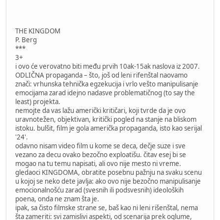
THE KINGDOM
P. Berg
***
3+
i ovo će verovatno biti među prvih 10ak-15ak naslova iz 2007.
ODLIČNA propaganda – što, još od leni rifenštal naovamo
znači: vrhunska tehnička egzekucija i vrlo vešto manipulisanje
emocijama zarad idejno nadasve problematičnog (to say the
least) projekta.
nemojte da vas lažu američki kritičari, koji tvrde da je ovo
uravnotežen, objektivan, kritički pogled na stanje na bliskom
istoku. bulšit, film je gola američka propaganda, isto kao serijal
'24'.
odavno nisam video film u kome se deca, dečje suze i sve
vezano za decu ovako bezočno exploatišu. čitav esej bi se
mogao na tu temu napisati, ali ovo nije mesto ni vreme.
gledaoci KINGDOMA, obratite posebnu pažnju na svaku scenu
u kojoj se neko dete javlja: ako ovo nije bezočno manipulisanje
emocionalnošću zarad (svesnih ili podsvesnih) ideoloških
poena, onda ne znam šta je.
ipak, sa čisto filmske strane se, baš kao ni leni rišenštal, nema
šta zameriti: svi zamislivi aspekti, od scenarija prek oglume,