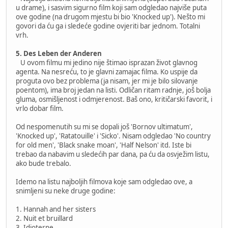
u drame), i sasvim sigurno film koji sam odgledao najviše puta
ove godine (na drugom mjestu bi bio 'Knocked up'). Nešto mi
govori da ću ga i sledeće godine ovjeriti bar jednom. Totalni
vrh.
5. Des Leben der Anderen
U ovom filmu mi jedino nije štimao isprazan život glavnog
agenta. Na nesreću, to je glavni zamajac filma. Ko uspije da
proguta ovo bez problema (ja nisam, jer mi je bilo silovanje
poentom), ima broj jedan na listi. Odličan ritam radnje, još bolja
gluma, osmišljenost i odmjerenost. Baš ono, kritičarski favorit, i
vrlo dobar film.
Od nespomenutih su mi se dopali još 'Bornov ultimatum',
'Knocked up', 'Ratatouille' i 'Sicko'. Nisam odgledao 'No country
for old men', 'Black snake moan', 'Half Nelson' itd. Iste bi
trebao da nabavim u sledećih par dana, pa ću da osvježim listu,
ako bude trebalo.
Idemo na listu najboljih filmova koje sam odgledao ove, a
snimljeni su neke druge godine:
1. Hannah and her sisters
2. Nuit et bruillard
3. Idioterne