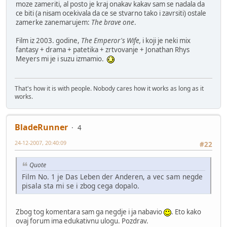
moze zameriti, al posto je kraj onakav kakav sam se nadala da
ce biti (a nisam ocekivala da ce se stvarno tako i zavrsiti) ostale
zamerke zanemarujem:
The brave one
.
Film iz 2003. godine,
The Emperor's Wife,
i koji je neki mix
fantasy + drama + patetika + zrtvovanje + Jonathan Rhys
Meyers mi je i suzu izmamio.
That's how it is with people. Nobody cares how it works as long as it
works.
BladeRunner
4
24-12-2007, 20:40:09
#22
Quote
Film No. 1 je Das Leben der Anderen, a vec sam negde
pisala sta mi se i zbog cega dopalo.
Zbog tog komentara sam ga negdje i ja nabavio
. Eto kako
ovaj forum ima edukativnu ulogu. Pozdrav.