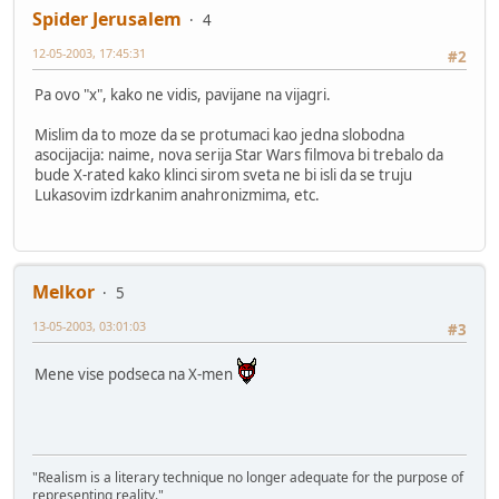
Spider Jerusalem
4
12-05-2003, 17:45:31
#2
Pa ovo "x", kako ne vidis, pavijane na vijagri.
Mislim da to moze da se protumaci kao jedna slobodna
asocijacija: naime, nova serija Star Wars filmova bi trebalo da
bude X-rated kako klinci sirom sveta ne bi isli da se truju
Lukasovim izdrkanim anahronizmima, etc.
Melkor
5
13-05-2003, 03:01:03
#3
Mene vise podseca na X-men
"Realism is a literary technique no longer adequate for the purpose of
representing reality."