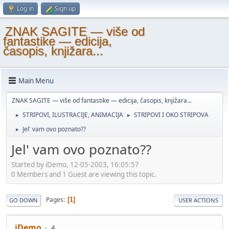
Log in
Sign up
ZNAK SAGITE — više od
fantastike — edicija,
časopis, knjižara...
Main Menu
ZNAK SAGITE — više od fantastike — edicija, časopis, knjižara...
STRIPOVI, ILUSTRACIJE, ANIMACIJA
STRIPOVI I OKO STRIPOVA
►
►
Jel' vam ovo poznato??
►
Jel' vam ovo poznato??
Started by iDemo, 12-05-2003, 16:05:57
0 Members and 1 Guest are viewing this topic.
Pages
1
GO DOWN
USER ACTIONS
iDemo
4