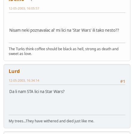
12-05-2003, 16:05:57
Nisam neki poznavalac al' mi lici na 'Star Wars' ili tako nesto??
The Turks think coffee should be black as hell, strong as death and
sweet as love.
Lurd
12-05-2003, 16:34:14
#1
Da li nam STA lici na Star Wars?
My trees...They have withered and died just like me.