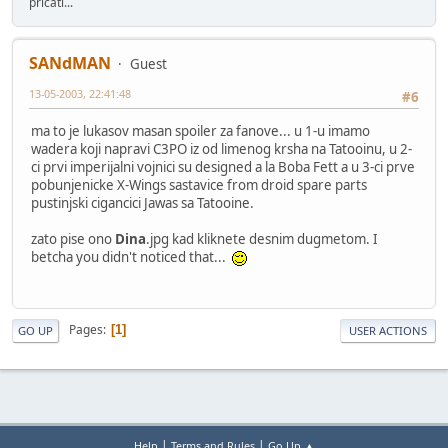
pričati...
SANdMAN
Guest
13-05-2003, 22:41:48
#6
ma to je lukasov masan spoiler za fanove... u 1-u imamo
wadera koji napravi C3PO iz od limenog krsha na Tatooinu, u 2-
ci prvi imperijalni vojnici su designed a la Boba Fett a u 3-ci prve
pobunjenicke X-Wings sastavice from droid spare parts
pustinjski cigancici Jawas sa Tatooine.
zato pise ono
Dina
.jpg kad kliknete desnim dugmetom. I
betcha you didn't noticed that...
Pages
1
GO UP
USER ACTIONS
|
|
Help
Terms and Rules
Go Up ▲