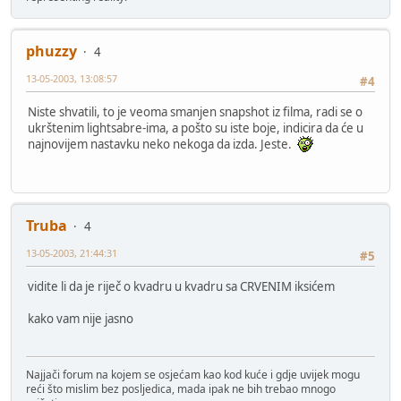
phuzzy
4
13-05-2003, 13:08:57
#4
Niste shvatili, to je veoma smanjen snapshot iz filma, radi se o
ukrštenim lightsabre-ima, a pošto su iste boje, indicira da će u
najnovijem nastavku neko nekoga da izda. Jeste.
Truba
4
13-05-2003, 21:44:31
#5
vidite li da je riječ o kvadru u kvadru sa CRVENIM iksićem
kako vam nije jasno
Najjači forum na kojem se osjećam kao kod kuće i gdje uvijek mogu
reći što mislim bez posljedica, mada ipak ne bih trebao mnogo