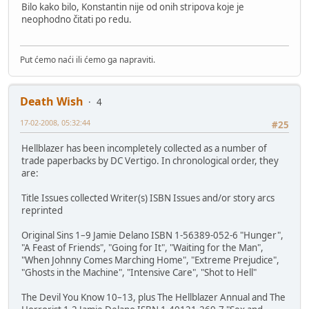
Bilo kako bilo, Konstantin nije od onih stripova koje je
neophodno čitati po redu.
Put ćemo naći ili ćemo ga napraviti.
Death Wish
4
17-02-2008, 05:32:44
#25
Hellblazer has been incompletely collected as a number of
trade paperbacks by DC Vertigo. In chronological order, they
are:
Title Issues collected Writer(s) ISBN Issues and/or story arcs
reprinted
Original Sins 1–9 Jamie Delano ISBN 1-56389-052-6 "Hunger",
"A Feast of Friends", "Going for It", "Waiting for the Man",
"When Johnny Comes Marching Home", "Extreme Prejudice",
"Ghosts in the Machine", "Intensive Care", "Shot to Hell"
The Devil You Know 10–13, plus The Hellblazer Annual and The