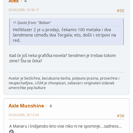
Alex
4
03-04-2008, 16:36:17
#35
Quote from: "Boban"
Hellblazer 2 je u prodaji, čekamo 100 metaka i dva
Sendmena između dva Torgala; eto, došli i stripovi na
red.
Kad će još neka grafička novela? Sendmen je trebao tokom
zime? Šta se čeka?
Avatar je bezlichna, bezukusna kasha, potpuno prazna, prosechna i
neupechatljiva...USM je zhivopisan, zabavan i originalan izdanak
americhke pop kulture
Axle Munshine
4
03-04-2008, 20:13:43
#36
A Manaru i Indijansko leto vise niko ni ne spominje...sadness...