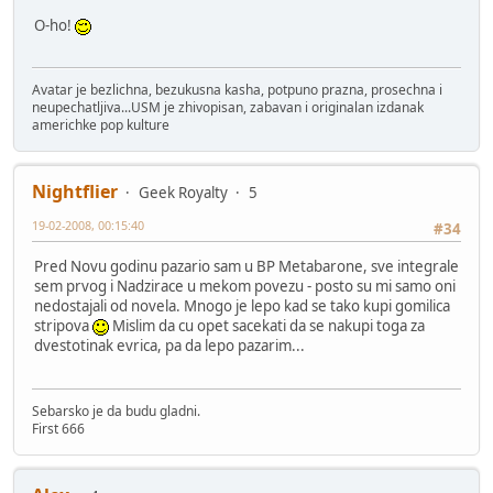
O-ho!
Avatar je bezlichna, bezukusna kasha, potpuno prazna, prosechna i
neupechatljiva...USM je zhivopisan, zabavan i originalan izdanak
americhke pop kulture
Nightflier
Geek Royalty
5
19-02-2008, 00:15:40
#34
Pred Novu godinu pazario sam u BP Metabarone, sve integrale
sem prvog i Nadzirace u mekom povezu - posto su mi samo oni
nedostajali od novela. Mnogo je lepo kad se tako kupi gomilica
stripova
Mislim da cu opet sacekati da se nakupi toga za
dvestotinak evrica, pa da lepo pazarim...
Sebarsko je da budu gladni.
First 666