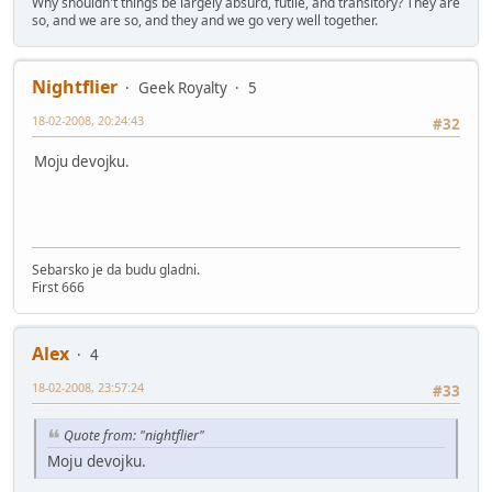
Why shouldn't things be largely absurd, futile, and transitory? They are
so, and we are so, and they and we go very well together.
Nightflier
Geek Royalty
5
18-02-2008, 20:24:43
#32
Moju devojku.
Sebarsko je da budu gladni.
First 666
Alex
4
18-02-2008, 23:57:24
#33
Quote from: "nightflier"
Moju devojku.