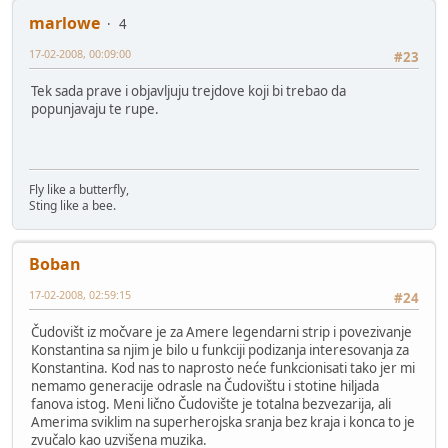
marlowe
4
17-02-2008, 00:09:00
#23
Tek sada prave i objavljuju trejdove koji bi trebao da
popunjavaju te rupe.
Fly like a butterfly,
Sting like a bee.
Boban
17-02-2008, 02:59:15
#24
Čudovišt iz močvare je za Amere legendarni strip i povezivanje
Konstantina sa njim je bilo u funkciji podizanja interesovanja za
Konstantina. Kod nas to naprosto neće funkcionisati tako jer mi
nemamo generacije odrasle na Čudovištu i stotine hiljada
fanova istog. Meni lično Čudovište je totalna bezvezarija, ali
Amerima sviklim na superherojska sranja bez kraja i konca to je
zvučalo kao uzvišena muzika.