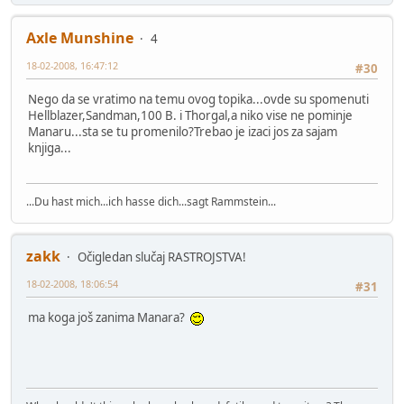
Axle Munshine
4
18-02-2008, 16:47:12
#30
Nego da se vratimo na temu ovog topika...ovde su spomenuti
Hellblazer,Sandman,100 B. i Thorgal,a niko vise ne pominje
Manaru...sta se tu promenilo?Trebao je izaci jos za sajam
knjiga...
...Du hast mich...ich hasse dich...sagt Rammstein...
zakk
Očigledan slučaj RASTROJSTVA!
18-02-2008, 18:06:54
#31
ma koga još zanima Manara?