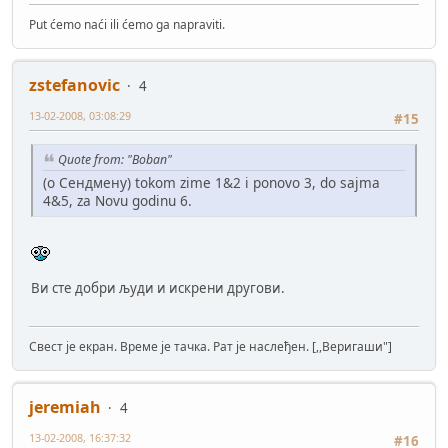
Put ćemo naći ili ćemo ga napraviti.
zstefanovic
4
13-02-2008, 03:08:29
#15
Quote from: "Boban"
(о Сендмену) tokom zime 1&2 i ponovo 3, do sajma
4&5, za Novu godinu 6.
Ви сте добри људи и искрени другови.
Свест је екран. Време је тачка. Рат је наслеђен. [,,Веригаши"]
jeremiah
4
13-02-2008, 16:37:32
#16