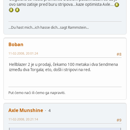
ovo samo zatisje pred buru stripova...kaze optimista Axle...
...Du hast mich...ich hasse dich...sagt Rammstein...
Boban
11-02-2008, 20:01:24
#8
Hellblazer 2 je u prodaji, čekamo 100 metaka i dva Sendmena
između dva Torgala; eto, došli i stripovi na red.
Put ćemo naći ili ćemo ga napraviti.
Axle Munshine
4
11-02-2008, 20:21:14
#9