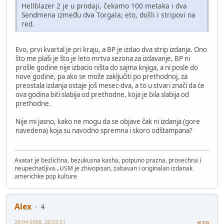
Hellblazer 2 je u prodaji, čekamo 100 metaka i dva
Sendmena između dva Torgala; eto, došli i stripovi na
red.
Evo, prvi kvartal je pri kraju, a BP je izdao dva strip izdanja. Ono
što me plaši je što je leto mrtva sezona za izdavanje, BP ni
prošle godine nije izbacio ništa do sajma knjiga, a ni posle do
nove godine, pa ako se može zaključiti po prethodnoj, za
preostala izdanja ostaje još mesec-dva, a to u stvari znači da će
ova godina biti slabija od prethodne, koja je bila slabija od
prethodne.
Nije mi jasno, kako ne mogu da se objave čak ni izdanja (gore
navedena) koja su navodno spremna i skoro odštampana?
Avatar je bezlichna, bezukusna kasha, potpuno prazna, prosechna i
neupechatljiva...USM je zhivopisan, zabavan i originalan izdanak
americhke pop kulture
Alex
4
20-04-2008, 20:03:51
#39