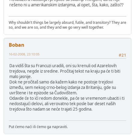
rešeno ni u amerikanskim izdanjima, al opet, šta, kako, zašto??
Why shouldn't things be largely absurd, futile, and transitory? They are
so, and we are so, and they and we go very well together.
Boban
16-02-2008, 23:10:05
#21
Da vidiš šta su Francuzi uradili, oni su krenuli od Azarelovih
trejdova, negde iz sredine. Pročitaj tekst na kraju pa će ti biti
malo jasnije.
Dok ne pročitaš samo da kažem kako ne postoje trejdovi
između, sem nekog crno-belog izdanja za Britaniju, gde su
uvrštene i te epizode sa Čudovištem.
Odavde će to ići redom donekle, pa će se vremenom ubaciti i ti
nedostajući delovi, ali verovatno tek posle bar deset naših
trejdova što nadam se neće trajati 25 godina.
Put ćemo naći ili ćemo ga napraviti.