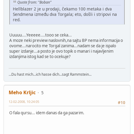
Quote from: "Boban"
Hellblazer 2 je u prodaji, čekamo 100 metaka i dva
Sendmena između dva Torgala; eto, došli i stripovi na
red.
Uuuuu....Yeeeee....tooo se ceka...
A moze neki preview naslovnih,na sajtu BP nema informacija o
ovome...narocito me Torgal zanima...nadam se da je ispalo
super izdanje...a posto je ovo topik o manari i najavljenim
izdanjima istog kad se to ocekuje?
...Du hast mich...ich hasse dich...sagt Rammstein...
Meho Krljic
5
12-02-2008, 10:24:05
#10
O fala qursu... idem danas da ga pazarim.