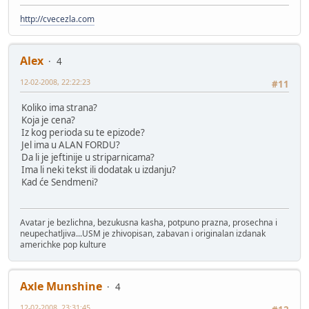
http://cvecezla.com
Alex
4
12-02-2008, 22:22:23
#11
Koliko ima strana?
Koja je cena?
Iz kog perioda su te epizode?
Jel ima u ALAN FORDU?
Da li je jeftinije u striparnicama?
Ima li neki tekst ili dodatak u izdanju?
Kad će Sendmeni?
Avatar je bezlichna, bezukusna kasha, potpuno prazna, prosechna i
neupechatljiva...USM je zhivopisan, zabavan i originalan izdanak
americhke pop kulture
Axle Munshine
4
12-02-2008, 23:31:45