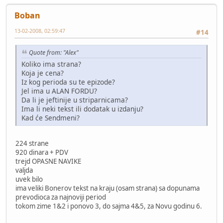
Boban
13-02-2008, 02:59:47
#14
Quote from: "Alex"
Koliko ima strana?
Koja je cena?
Iz kog perioda su te epizode?
Jel ima u ALAN FORDU?
Da li je jeftinije u striparnicama?
Ima li neki tekst ili dodatak u izdanju?
Kad će Sendmeni?
224 strane
920 dinara + PDV
trejd OPASNE NAVIKE
valjda
uvek bilo
ima veliki Bonerov tekst na kraju (osam strana) sa dopunama
prevodioca za najnoviji period
tokom zime 1&2 i ponovo 3, do sajma 4&5, za Novu godinu 6.