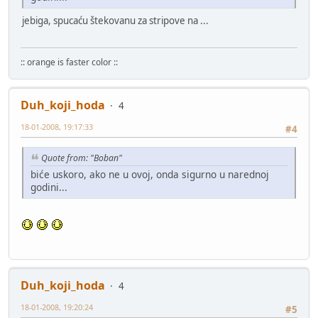
jebiga, spucaću štekovanu za stripove na ...
:: orange is faster color ::
Duh_koji_hoda
4
18-01-2008, 19:17:33
#4
Quote from: "Boban"
biće uskoro, ako ne u ovoj, onda sigurno u narednoj
godini...
Duh_koji_hoda
4
18-01-2008, 19:20:24
#5