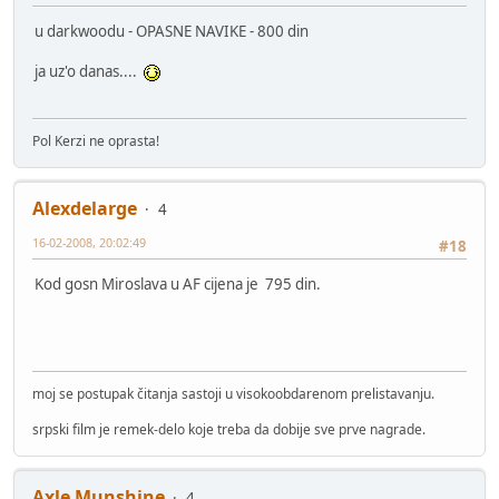
u darkwoodu - OPASNE NAVIKE - 800 din
ja uz'o danas....
Pol Kerzi ne oprasta!
Alexdelarge
4
16-02-2008, 20:02:49
#18
Kod gosn Miroslava u AF cijena je 795 din.
moj se postupak čitanja sastoji u visokoobdarenom prelistavanju.
srpski film je remek-delo koje treba da dobije sve prve nagrade.
Axle Munshine
4