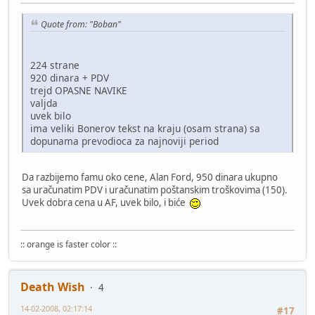
Quote from: "Boban"
224 strane
920 dinara + PDV
trejd OPASNE NAVIKE
valjda
uvek bilo
ima veliki Bonerov tekst na kraju (osam strana) sa
dopunama prevodioca za najnoviji period
Da razbijemo famu oko cene, Alan Ford, 950 dinara ukupno
sa uračunatim PDV i uračunatim poštanskim troškovima (150).
Uvek dobra cena u AF, uvek bilo, i biće
:: orange is faster color ::
Death Wish
4
14-02-2008, 02:17:14
#17