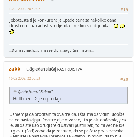
16-02-2008, 20:40:02
#19
Jebote,sta ti je konkurencija...pade cena za nekoliko dana
drasticno...na radost zaludjenika...mislim zaljubljenika...
...Du hast mich...ich hasse dich...sagt Rammstein...
zakk
Očigledan slučaj RASTROJSTVA!
16-02-2008, 22:53:53
#20
Quote from: "Boban"
Hellblazer 2 je u prodaji
Uzmem ja da pročitam ta dva trejda, i šta ima da vidim: uopšte
se ne nastavljaju. Prvi trejd je otvoren, i to je ok, dođavola,
prvi
je, ali da ste kao drugi trejd ustvari pustili
peti
, to mi već ne ide
u glavu. (Sad)
znam
da je zeznuto, da se priča iz prvih svezaka
Hellblazera nastavlja i prepliće sa Swamp Thingom, da to nije