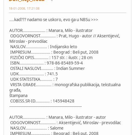
18-01-2008, 17:21:08
....kad??? nadamo se uskoro, evo ga u NBSu >>>
AUTOR................... : Manara, Milo - ilustrator
ODGOVORNOST............. : Prat, Hugo - autor // Aksentijević,
Miroslav - prevodilac
NASLOV.................. : Indijansko leto
IMPRESUM................ : Beograd : Beli put, 2008
FIZIČKI OPIS............ : 157 str. : ilustr. ; 28 cm
ISBN.................... : 978-86-85489-59-4
OSTALI NASLOVI.......... : Indian Summer
UDK..................... : 741.5
UDK STATISTIKA.......... : 7
VRSTA GRAĐE............. : monografska publikacija, tekstualna
građa,
štampana
COBISS.SR-ID............ : 145948428
------------------------------------------------------------
AUTOR................... : Manara, Milo - ilustrator - autor
ODGOVORNOST............. : Aksentijević, Miroslav - prevodilac
NASLOV.................. : Salome
IMPRESUM................ : Beograd : Beli put, 2008