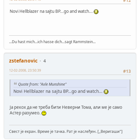
#12
Novi Hellblazer na sajtu BP...go and watch...
...Du hast mich...ich hasse dich...sagt Rammstein...
zstefanovic
4
12-02-2008, 23:50:39
#13
Quote from: "Axle Munshine"
Novi Hellblazer na sajtu BP...go and watch...
Ја рекох да не треба бити Неверни Тома, али ме је само
Астер разумео.
Свест је екран. Време је тачка. Рат је наслеђен. [,,Веригаши"]