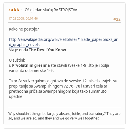
zakk
Očigledan slučaj RASTROJSTVA!
17-02-2008, 00:01:46
#22
Kako ne postoje?
http://en.wikipedia.org/wiki/Hellblazer#Trade_paperbacks_an
d_graphic_novels
šta je onda
The Devil You Know
U suštini:
u
Prvobitnim gresima
ste stavili sveske 1-8, što je i bolja
varijanta od amerske 1-9.
Ta priča sa Nergalom je gotova do sveske 12, al veliki zajebi su
preplitanje sa Swamp Thingom v2 76~78 i ustvari cela ta
prethodna priča sa SwampThingom koja tako sumanuto
upadne.
Why shouldn't things be largely absurd, futile, and transitory? They are
so, and we are so, and they and we go very well together.