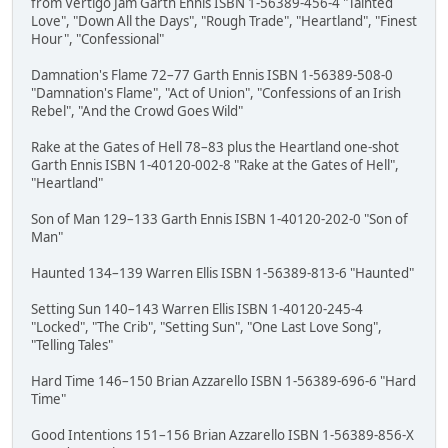
from Vertigo Jam Garth Ennis ISBN 1-56389-456-4 "Tainted
Love", "Down All the Days", "Rough Trade", "Heartland", "Finest
Hour", "Confessional"
Damnation's Flame 72–77 Garth Ennis ISBN 1-56389-508-0
"Damnation's Flame", "Act of Union", "Confessions of an Irish
Rebel", "And the Crowd Goes Wild"
Rake at the Gates of Hell 78–83 plus the Heartland one-shot
Garth Ennis ISBN 1-40120-002-8 "Rake at the Gates of Hell",
"Heartland"
Son of Man 129–133 Garth Ennis ISBN 1-40120-202-0 "Son of
Man"
Haunted 134–139 Warren Ellis ISBN 1-56389-813-6 "Haunted"
Setting Sun 140–143 Warren Ellis ISBN 1-40120-245-4
"Locked", "The Crib", "Setting Sun", "One Last Love Song",
"Telling Tales"
Hard Time 146–150 Brian Azzarello ISBN 1-56389-696-6 "Hard
Time"
Good Intentions 151–156 Brian Azzarello ISBN 1-56389-856-X