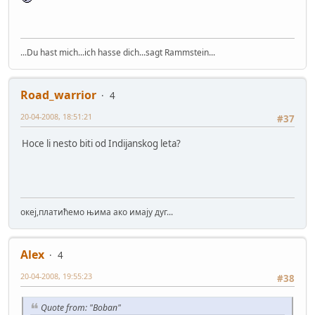
...Du hast mich...ich hasse dich...sagt Rammstein...
Road_warrior
4
20-04-2008, 18:51:21
#37
Hoce li nesto biti od Indijanskog leta?
океј,платићемо њима ако имају дуг...
Alex
4
20-04-2008, 19:55:23
#38
Quote from: "Boban"