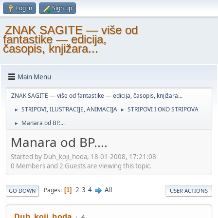
Log in
Sign up
ZNAK SAGITE — više od
fantastike — edicija,
časopis, knjižara...
Main Menu
ZNAK SAGITE — više od fantastike — edicija, časopis, knjižara...
STRIPOVI, ILUSTRACIJE, ANIMACIJA
STRIPOVI I OKO STRIPOVA
►
►
Manara od BP....
►
Manara od BP....
Started by Duh_koji_hoda, 18-01-2008, 17:21:08
0 Members and 2 Guests are viewing this topic.
2
3
4
All
Pages
1
GO DOWN
USER ACTIONS
Duh_koji_hoda
4