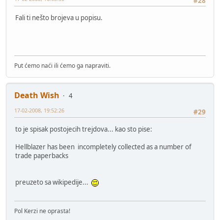
#28
Fali ti nešto brojeva u popisu.
Put ćemo naći ili ćemo ga napraviti.
Death Wish
4
17-02-2008, 19:52:26
#29
to je spisak postojecih trejdova... kao sto pise:
Hellblazer has been incompletely collected as a number of
trade paperbacks
preuzeto sa wikipedije...
Pol Kerzi ne oprasta!