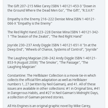
The Gift 207–215 Mike Carey ISBN 1-40121-453-3 "Down in
the Ground Where the Dead Men Go", "The Gift", "R.S.V.P."
Empathy is the Enemy 216–222 Denise Mina ISBN 1-40121-
066-X "Empathy is the Enemy"
The Red Right Hand 223–228 Denise Mina ISBN 1-40121-342-
1 "The Season of the Zealot", "The Red Right Hand"
Joyride 230–237 Andy Diggle ISBN 1-40121-651-X "In at the
Deep End", "Wheels of Chance, Systems of Control", "Joyride"
The Laughing Magician 238–242 Andy Diggle ISBN 1-40121-
853-9 (August 2008) "The Smoke", "The Passage", "The
Laughing Magician"
Constantine: The Hellblazer Collection is a movie tie-in which
collects the official film adaptation as well as Hellblazer
numbers 1, 27 (written by Neil Gaiman), and 41. All of these
issues are available in other collections: #1 in Original Sins, #41
in Dangerous Habits, and #27 in Neil Gaiman's Midnight Days,
a collection of Gaiman-penned stories.
All His Engines is an original graphic novel by Mike Carey,