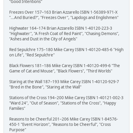
"Good Intentions"
Freezes Over 157–163 Brian Azzarello ISBN 1-56389-971-X
"...And Buried?", "Freezes Over", "Lapdogs and Englishmen"
Highwater 164–174 Brian Azzarello ISBN 1-40120-223-3
"Highwater", "A Fresh Coat of Red Paint", "Chasing Demons",
"Ashes and Dust in the City of Angels"
Red Sepulchre 175–180 Mike Carey ISBN 1-40120-485-6 "High
on Life", "Red Sepulchre"
Black Flowers 181–186 Mike Carey ISBN 1-40120-499-6 "The
Game of Cat and Mouse", "Black Flowers", "Third Worlds"
Staring at the Wall 187–193 Mike Carey ISBN 1-40120-929-7
"Bred in the Bone", "Staring at the Wall"
Stations of the Cross 194–200 Mike Carey ISBN 1-40121-002-3
"Ward 24", "Out of Season", "Stations of the Cross", "Happy
Families"
Reasons to be Cheerful 201–206 Mike Carey ISBN 1-84576-
450-1 "Event Horizon", "Reasons to be Cheerful", "Cross
Purpose"