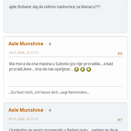
ajde Bobane daj da vidimo naslovnice za Manaru???
Axle Munshine
4
18-01-2008, 20:37:51
#6
Ma mora da ona masina u Subotici jos nije proradila...a kad
proradi,leee...ima da nas opeljese...
...Du hast mich...ich hasse dich...sagt Rammstein...
Axle Munshine
4
30-01-2008, 20:15:57
#7
Ocigledno se nesto promenilo u Belom putu...nadam se da je