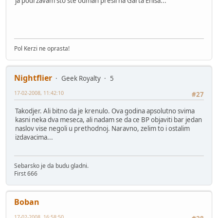
ja podrzavam sto ste odmah presli na Garta Enisa...
Pol Kerzi ne oprasta!
Nightflier
Geek Royalty
5
17-02-2008, 11:42:10
#27
Takodjer. Ali bitno da je krenulo. Ova godina apsolutno svima
kasni neka dva meseca, ali nadam se da ce BP objaviti bar jedan
naslov vise negoli u prethodnoj. Naravno, zelim to i ostalim
izdavacima...
Sebarsko je da budu gladni.
First 666
Boban
17-02-2008, 16:58:50