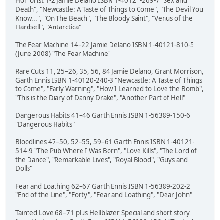
Horrorist 1-2 Jamie Delano ISBN 1-40121-269-7 "Sex and
Death", "Newcastle: A Taste of Things to Come", "The Devil You
Know...", "On The Beach", "The Bloody Saint", "Venus of the
Hardsell", "Antarctica"
The Fear Machine 14–22 Jamie Delano ISBN 1-40121-810-5
(June 2008) "The Fear Machine"
Rare Cuts 11, 25–26, 35, 56, 84 Jamie Delano, Grant Morrison,
Garth Ennis ISBN 1-40120-240-3 "Newcastle: A Taste of Things
to Come", "Early Warning", "How I Learned to Love the Bomb",
"This is the Diary of Danny Drake", "Another Part of Hell"
Dangerous Habits 41–46 Garth Ennis ISBN 1-56389-150-6
"Dangerous Habits"
Bloodlines 47–50, 52–55, 59–61 Garth Ennis ISBN 1-40121-
514-9 "The Pub Where I Was Born", "Love Kills", "The Lord of
the Dance", "Remarkable Lives", "Royal Blood", "Guys and
Dolls"
Fear and Loathing 62–67 Garth Ennis ISBN 1-56389-202-2
"End of the Line", "Forty", "Fear and Loathing", "Dear John"
Tainted Love 68–71 plus Hellblazer Special and short story