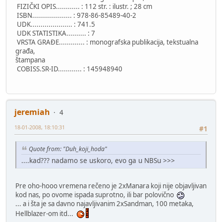
FIZIČKI OPIS............ : 112 str. : ilustr. ; 28 cm
ISBN.................... : 978-86-85489-40-2
UDK..................... : 741.5
UDK STATISTIKA.......... : 7
VRSTA GRAĐE............. : monografska publikacija, tekstualna
građa,
štampana
COBISS.SR-ID............ : 145948940
jeremiah
4
18-01-2008, 18:10:31
#1
Quote from: "Duh_koji_hoda"
....kad??? nadamo se uskoro, evo ga u NBSu >>>
Pre oho-hooo vremena rečeno je 2xManara koji nije objavljivan
kod nas, po ovome ispada suprotno, ili bar polovično
... a i šta je sa davno najavljivanim 2xSandman, 100 metaka,
Hellblazer-om itd...