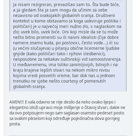
Ja nisam rezigniran, prevazišao sam to. Šta bude biće,
a ja gledam šta ja sam mogu da učinim za sebe
nezavisno od svakojakih globalnih sranja. Društveni
kontekst u kome obitavamo (a koga uokviruje politika i
političari) je u najvećoj meri nužno zlo, s naglaskom na
zlo; uvek bilo, uvek biće. Oni koji misle da se tu može
nešto bitno promeniti su ili naivni idealisti (čije dobre
namere znamo kuda, po poslovici, često vode...) ili su
(u većini slučajeva) u pitanju obične licemerne ljudske
gnjide (kako političari tako i njihovi sledbenici),
nesposobne za nekakav suštinskiji vid samoostvarenja.
U međuvremenu, ima toliko zanimljivijih, bitnijih i na
kraju krajeva lepših stvari na nekom mikro nivou
kojima vredi posvetiti vreme, bar dok nas u jednom
trenutku ne sjebe nešto courtesy of pomenutih
globalnih sranja.
AMIN!!! E vala odavno se nije desilo da neko ovako lijepo i
elegantno izloži upravo moje mišljenje o čitavoj stvari, dakle ne
da ovo potpisujem nego sam saglasan osamsto pedeset posto
sa svakim pikselom koji određuje pojedinačna slova gornjeg
posta.