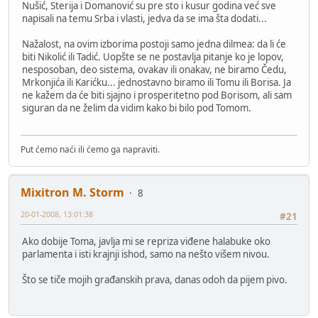
Nušić, Sterija i Domanović su pre sto i kusur godina već sve
napisali na temu Srba i vlasti, jedva da se ima šta dodati...
Nažalost, na ovim izborima postoji samo jedna dilmea: da li će
biti Nikolić ili Tadić. Uopšte se ne postavlja pitanje ko je lopov,
nesposoban, deo sistema, ovakav ili onakav, ne biramo Čedu,
Mrkonjića ili Karićku... jednostavno biramo ili Tomu ili Borisa. Ja
ne kažem da će biti sjajno i prosperitetno pod Borisom, ali sam
siguran da ne želim da vidim kako bi bilo pod Tomom.
Put ćemo naći ili ćemo ga napraviti.
Mixitron M. Storm
8
20-01-2008, 13:01:38
#21
Ako dobije Toma, javlja mi se repriza viđene halabuke oko
parlamenta i isti krajnji ishod, samo na nešto višem nivou.
Što se tiče mojih građanskih prava, danas odoh da pijem pivo.