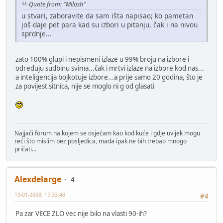
Quote from: "Milosh"
u stvari, zaboravite da sam išta napisao; ko pametan
još daje pet para kad su izbori u pitanju, čak i na nivou
sprdnje...
zato 100% glupi i nepismeni izlaze u 99% broju na izbore i
određuju sudbinu svima...čak i mrtvi izlaze na izbore kod nas...
a inteligencija bojkotuje izbore...a prije samo 20 godina, što je
za povijest sitnica, nije se moglo ni g od glasati
Najjači forum na kojem se osjećam kao kod kuće i gdje uvijek mogu
reći što mislim bez posljedica, mada ipak ne bih trebao mnogo
pričati...
Alexdelarge
4
19-01-2008, 17:33:48
#4
Pa zar VECE ZLO vec nije bilo na vlasti 90-ih?