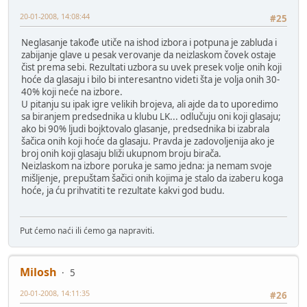
20-01-2008, 14:08:44
#25
Neglasanje takođe utiče na ishod izbora i potpuna je zabluda i
zabijanje glave u pesak verovanje da neizlaskom čovek ostaje
čist prema sebi. Rezultati uzbora su uvek presek volje onih koji
hoće da glasaju i bilo bi interesantno videti šta je volja onih 30-
40% koji neće na izbore.
U pitanju su ipak igre velikih brojeva, ali ajde da to uporedimo
sa biranjem predsednika u klubu LK... odlučuju oni koji glasaju;
ako bi 90% ljudi bojktovalo glasanje, predsednika bi izabrala
šačica onih koji hoće da glasaju. Pravda je zadovoljenija ako je
broj onih koji glasaju bliži ukupnom broju birača.
Neizlaskom na izbore poruka je samo jedna: ja nemam svoje
mišljenje, prepuštam šačici onih kojima je stalo da izaberu koga
hoće, ja ću prihvatiti te rezultate kakvi god budu.
Put ćemo naći ili ćemo ga napraviti.
Milosh
5
20-01-2008, 14:11:35
#26