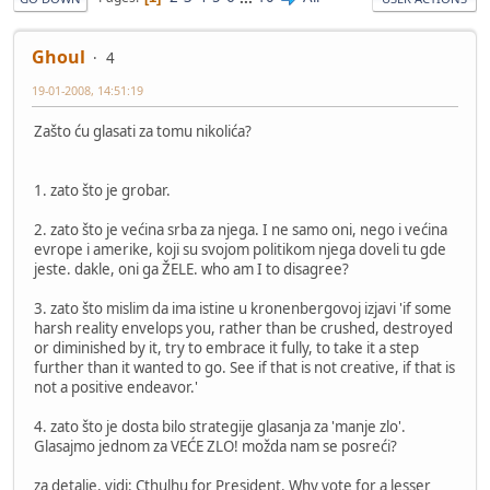
Ghoul
4
19-01-2008, 14:51:19
Zašto ću glasati za tomu nikolića?
1. zato što je grobar.
2. zato što je većina srba za njega. I ne samo oni, nego i većina
evrope i amerike, koji su svojom politikom njega doveli tu gde
jeste. dakle, oni ga ŽELE. who am I to disagree?
3. zato što mislim da ima istine u kronenbergovoj izjavi 'if some
harsh reality envelops you, rather than be crushed, destroyed
or diminished by it, try to embrace it fully, to take it a step
further than it wanted to go. See if that is not creative, if that is
not a positive endeavor.'
4. zato što je dosta bilo strategije glasanja za 'manje zlo'.
Glasajmo jednom za VEĆE ZLO! možda nam se posreći?
za detalje, vidi: Cthulhu for President. Why vote for a lesser