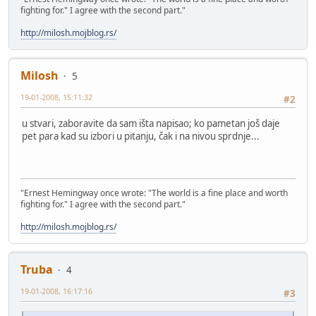
fighting for." I agree with the second part."
http://milosh.mojblog.rs/
Milosh
5
19-01-2008, 15:11:32
#2
u stvari, zaboravite da sam išta napisao; ko pametan još daje
pet para kad su izbori u pitanju, čak i na nivou sprdnje...
"Ernest Hemingway once wrote: "The world is a fine place and worth
fighting for." I agree with the second part."
http://milosh.mojblog.rs/
Truba
4
19-01-2008, 16:17:16
#3