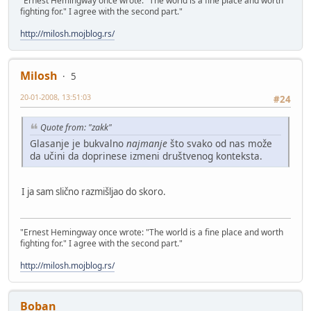
"Ernest Hemingway once wrote: "The world is a fine place and worth
fighting for." I agree with the second part."
http://milosh.mojblog.rs/
Milosh
5
20-01-2008, 13:51:03
#24
Quote from: "zakk"
Glasanje je bukvalno
najmanje
što svako od nas može
da učini da doprinese izmeni društvenog konteksta.
I ja sam slično razmišljao do skoro.
"Ernest Hemingway once wrote: "The world is a fine place and worth
fighting for." I agree with the second part."
http://milosh.mojblog.rs/
Boban