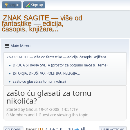
Log in
Sign up
ZNAK SAGITE — više od
fantastike — edicija,
časopis, knjižara...
Main Menu
ZNAK SAGITE — više od fantastike — edicija, časopis, knjižara...
DRUGA STRANA SVETA (prostor za potpuno ne-SF&F teme)
►
ISTORIJA, DRUŠTVO, POLITIKA, RELIGIJA...
►
zašto ću glasati za tomu nikolića?
►
zašto ću glasati za tomu
nikolića?
Started by Ghoul, 19-01-2008, 14:51:19
0 Members and 1 Guest are viewing this topic.
2
3
4
5
6
...
10
All
Pages
1
GO DOWN
USER ACTIONS