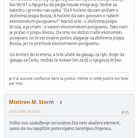
bio 90/91 u Njujorku da pegla mozak emigraciji. Sedne za
katedru i gromko nas upita: "Da li hoćete da vam pvičam o
zločinima Josipa Bvoza, ili hoćete da vam govovim o našem
ekonomskom pvogvamu?" Narod urla - o zločinima Josipa
Broza, a ja urlam - o vasem ekonomskom pvogvamu. Tako nam
je pričao o Josipu Bvozu. Da smo svi složno tražili ekonomski
pvogvam, on bi verovatno počeo izlaganje sa zločinima Josipa
Bvoza, jer to prethodi ekonomskom pvogvamu.
Go kreten do kretena, a Srbi ufatili da glasaju za njih. Bolje da
glasaju za Čedu, možda će kokain biti za dž u njegovoj državi.
Je n'ai aucune confiance dans la justice, même si cette justice est faite
par moi.
Mixitron M. Storm
8
20-01-2008, 00:36:03
#15
Pošto ovo uzaluđenje verovatno čita neki ubačeni element,
samo da mu saopštim potencijalno zanimljivu činjenicu.