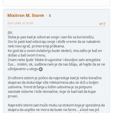
Mixitron M. Storm
8
20-01-2008, 01:52:43
#17
Jbt.
Sloba je pao kad je odsvirao svoje i završio sa korisnošću.
Ovi će pasti kad odsviraju svoje i dođe vreme da se nakalemi
neki novi igrač, primereniji prilikama.
Ko god da u ovom izvlačenju bude sledeći, ima zašto je baš on
došao u baš ovom trenu.
Znam neke ljude 'bliske krugovima' i dovoljno sam anegdota
čuo... mislim, ok, sudbina nam je da nas šišaju, ali hajde da se ne
uživljavamo u ulogu
Društveni sistem je počeo da napreduje kad je neko konačno
skapirao da stoka daje više mleka/mesa ako se drži u boljim
uslovima. Trend držanja u lošim uslovima je za potpuno
zaostale sisteme i loše domaćine, koje će kad-tad da kupe
prvaci.
Napredni sitemi sad muče muku sa stokom koja je sposobna da
skapira da uopšte ne mora da bude na farmi... a kod nas još