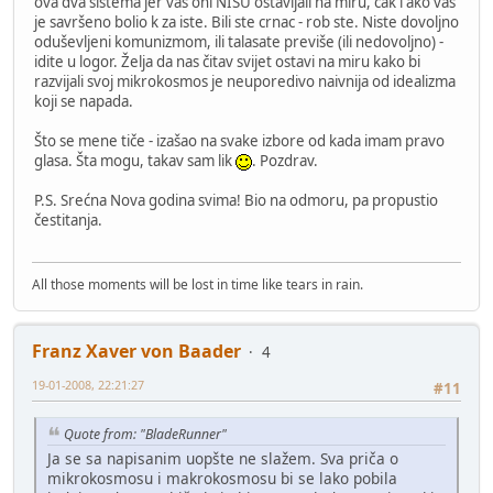
ova dva sistema jer vas oni NISU ostavljali na miru, čak i ako vas
je savršeno bolio k za iste. Bili ste crnac - rob ste. Niste dovoljno
oduševljeni komunizmom, ili talasate previše (ili nedovoljno) -
idite u logor. Želja da nas čitav svijet ostavi na miru kako bi
razvijali svoj mikrokosmos je neuporedivo naivnija od idealizma
koji se napada.
Što se mene tiče - izašao na svake izbore od kada imam pravo
glasa. Šta mogu, takav sam lik
. Pozdrav.
P.S. Srećna Nova godina svima! Bio na odmoru, pa propustio
čestitanja.
All those moments will be lost in time like tears in rain.
Franz Xaver von Baader
4
19-01-2008, 22:21:27
#11
Quote from: "BladeRunner"
Ja se sa napisanim uopšte ne slažem. Sva priča o
mikrokosmosu i makrokosmosu bi se lako pobila