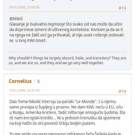
19-01-2008, 23:00:36
#13
@Miloš
Glasanje je bukvalno
najmanje
što svako od nas može da učini
da doprinese izmeni društvenog konteksta. Kontam ja da se ti
na njega ne žališ već ga prihvataš, al nije uvek rešenje izolovati
se u svoj mikrosvet.
Why shouldn't things be largely absurd, futile, and transitory? They are
so, and we are so, and they and we go very well together.
Cornelius
5
19-01-2008, 23:31:03
#14
Dao Toma Nikolić intervju za pariski "Le Monde". I u njemu
samo presipa iz šupljeg u prazno. Ne dam KiM, neću u EU, oću
u Rusiju, Amerika kreteni, Tadić ništa nije omogućio ljudima, šta
će nam evropski krediti... Ni u jednom trenutku da spomene
na koji način će oni povesti Srbiju boljim putem.
To me setilo na onog njegovog izdrkanog šefa Šešelja kada je