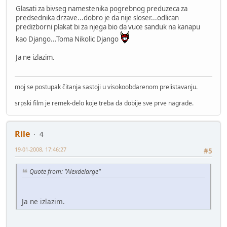
Glasati za bivseg namestenika pogrebnog preduzeca za
predsednika drzave...dobro je da nije sloser...odlican
predizborni plakat bi za njega bio da vuce sanduk na kanapu
kao Django...Toma Nikolic Django
Ja ne izlazim.
moj se postupak čitanja sastoji u visokoobdarenom prelistavanju.
srpski film je remek-delo koje treba da dobije sve prve nagrade.
Rile
4
19-01-2008, 17:46:27
#5
Quote from: "Alexdelarge"
Ja ne izlazim.