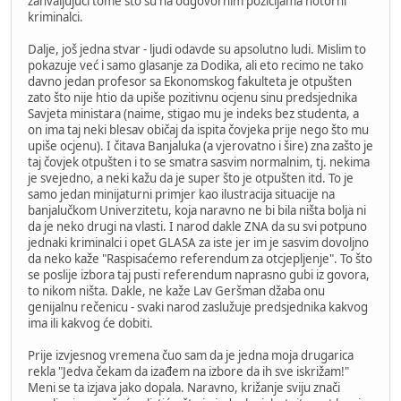
zahvaljujući tome što su na odgovornim pozicijama notorni
kriminalci.
Dalje, još jedna stvar - ljudi odavde su apsolutno ludi. Mislim to
pokazuje već i samo glasanje za Dodika, ali eto recimo ne tako
davno jedan profesor sa Ekonomskog fakulteta je otpušten
zato što nije htio da upiše pozitivnu ocjenu sinu predsjednika
Savjeta ministara (naime, stigao mu je indeks bez studenta, a
on ima taj neki blesav običaj da ispita čovjeka prije nego što mu
upiše ocjenu). I čitava Banjaluka (a vjerovatno i šire) zna zašto je
taj čovjek otpušten i to se smatra sasvim normalnim, tj. nekima
je svejedno, a neki kažu da je super što je otpušten itd. To je
samo jedan minijaturni primjer kao ilustracija situacije na
banjalučkom Univerzitetu, koja naravno ne bi bila ništa bolja ni
da je neko drugi na vlasti. I narod dakle ZNA da su svi potpuno
jednaki kriminalci i opet GLASA za iste jer im je sasvim dovoljno
da neko kaže "Raspisaćemo referendum za otcjepljenje". To što
se poslije izbora taj pusti referendum naprasno gubi iz govora,
to nikom ništa. Dakle, ne kaže Lav Geršman džaba onu
genijalnu rečenicu - svaki narod zaslužuje predsjednika kakvog
ima ili kakvog će dobiti.
Prije izvjesnog vremena čuo sam da je jedna moja drugarica
rekla "Jedva čekam da izađem na izbore da ih sve iskrižam!"
Meni se ta izjava jako dopala. Naravno, križanje sviju znači