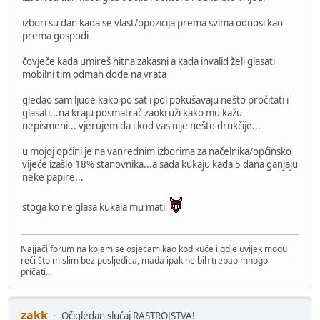
izbori su dan kada se vlast/opozicija prema svima odnosi kao
prema gospodi
čovječe kada umireš hitna zakasni a kada invalid želi glasati
mobilni tim odmah dođe na vrata
gledao sam ljude kako po sat i pol pokušavaju nešto pročitati i
glasati...na kraju posmatrač zaokruži kako mu kažu
nepismeni... vjerujem da i kod vas nije nešto drukčije...
u mojoj općini je na vanrednim izborima za načelnika/općinsko
vijeće izašlo 18% stanovnika...a sada kukaju kada 5 dana ganjaju
neke papire...
stoga ko ne glasa kukala mu mati
Najjači forum na kojem se osjećam kao kod kuće i gdje uvijek mogu
reći što mislim bez posljedica, mada ipak ne bih trebao mnogo
pričati...
zakk
Očigledan slučaj RASTROJSTVA!