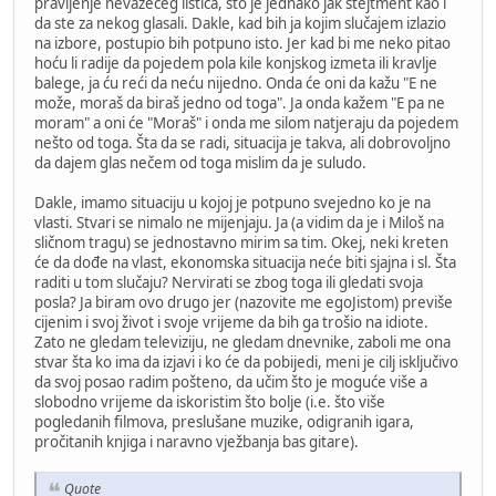
pravljenje nevažećeg listića, što je jednako jak stejtment kao i
da ste za nekog glasali. Dakle, kad bih ja kojim slučajem izlazio
na izbore, postupio bih potpuno isto. Jer kad bi me neko pitao
hoću li radije da pojedem pola kile konjskog izmeta ili kravlje
balege, ja ću reći da neću nijedno. Onda će oni da kažu "E ne
može, moraš da biraš jedno od toga". Ja onda kažem "E pa ne
moram" a oni će "Moraš" i onda me silom natjeraju da pojedem
nešto od toga. Šta da se radi, situacija je takva, ali dobrovoljno
da dajem glas nečem od toga mislim da je suludo.
Dakle, imamo situaciju u kojoj je potpuno svejedno ko je na
vlasti. Stvari se nimalo ne mijenjaju. Ja (a vidim da je i Miloš na
sličnom tragu) se jednostavno mirim sa tim. Okej, neki kreten
će da dođe na vlast, ekonomska situacija neće biti sjajna i sl. Šta
raditi u tom slučaju? Nervirati se zbog toga ili gledati svoja
posla? Ja biram ovo drugo jer (nazovite me egoJistom) previše
cijenim i svoj život i svoje vrijeme da bih ga trošio na idiote.
Zato ne gledam televiziju, ne gledam dnevnike, zaboli me ona
stvar šta ko ima da izjavi i ko će da pobijedi, meni je cilj isključivo
da svoj posao radim pošteno, da učim što je moguće više a
slobodno vrijeme da iskoristim što bolje (i.e. što više
pogledanih filmova, preslušane muzike, odigranih igara,
pročitanih knjiga i naravno vježbanja bas gitare).
Quote