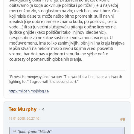
obitavamo (a koga uokviruje politika i političari) je u najvećoj
meri nužno zlo, s naglaskom na zlo; uvek bilo, uvek biće. Oni
koji misle da se tu može nešto bitno promeniti su ili naivni
idealisti (čije dobre namere znamo kuda, po poslovici, često
vode...) ili su (u većini slučajeva) u pitanju obične licemerne
ljudske gnjide (kako političari tako i njihovi sledbenici),
nesposobne za nekakav suštinskiji vid samoostvarenja. U
međuvremenu, ima toliko zanimljivijih, bitnijih i na kraju krajeva
lepših stvari na nekom mikro nivou kojima vredi posvetiti
vreme, bar dok nas u jednom trenutku ne sjebe nešto
courtesy of pomenutih globalnih sranja.
"Ernest Hemingway once wrote: "The world is a fine place and worth
fighting for." I agree with the second part."
http://milosh.mojblog.rs/
Tex Murphy
4
19-01-2008, 20:27:40
#9
Quote from: "Milosh"