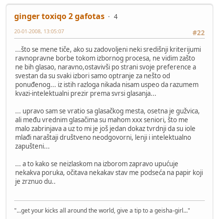
ginger toxiqo 2 gafotas
4
20-01-2008, 13:05:07
#22
...što se mene tiče, ako su zadovoljeni neki središnji kriterijumi
ravnopravne borbe tokom izbornog procesa, ne vidim zašto
ne bih glasao, naravno,ostavivši po strani svoje preference a
svestan da su svaki izbori samo optranje za nešto od
ponuđenog... iz istih razloga nikada nisam uspeo da razumem
kvazi-intelektualni prezir prema svrsi glasanja...
... upravo sam se vratio sa glasačkog mesta, osetna je gužvica,
ali među vrednim glasačima su mahom xxx seniori, što me
malo zabrinjava a uz to mi je još jedan dokaz tvrdnji da su iole
mlađi naraštaji društveno neodgovorni, lenji i intelektualno
zapušteni...
... a to kako se neizlaskom na izborom zapravo upućuje
nekakva poruka, očitava nekakav stav me podseća na papir koji
je zrznuo du..
"...get your kicks all around the world, give a tip to a geisha-girl..."