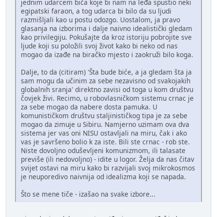
jednim udarcem biča koje bi nam na leđa spustio neki
egipatski faraon, a tog udarca bi bilo da su ljudi
razmišljali kao u postu odozgo. Uostalom, ja pravo
glasanja na izborima i dalje naivno idealistički gledam
kao privilegiju. Pokušajte da kroz istoriju pobrojite sve
ljude koji su položili svoj život kako bi neko od nas
mogao da izađe na biračko mjesto i zaokruži bilo koga.
Dalje, to da (citiram) 'Šta bude biće, a ja gledam šta ja
sam mogu da učinim za sebe nezavisno od svakojakih
globalnih sranja' direktno zavisi od toga u kom društvu
čovjek živi. Recimo, u robovlasničkom sistemu crnac je
za sebe mogao da nabere dosta pamuka. U
komunističkom društvu staljinističkog tipa je za sebe
mogao da zimuje u Sibiru. Namjerno uzimam ova dva
sistema jer vas oni NISU ostavljali na miru, čak i ako
vas je savršeno bolio k za iste. Bili ste crnac - rob ste.
Niste dovoljno oduševljeni komunizmom, ili talasate
previše (ili nedovoljno) - idite u logor. Želja da nas čitav
svijet ostavi na miru kako bi razvijali svoj mikrokosmos
je neuporedivo naivnija od idealizma koji se napada.
Što se mene tiče - izašao na svake izbore...