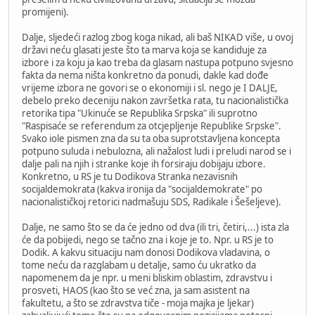
promijeni).
Dalje, sljedeći razlog zbog koga nikad, ali baš NIKAD više, u ovoj
državi neću glasati jeste što ta marva koja se kandiduje za
izbore i za koju ja kao treba da glasam nastupa potpuno svjesno
fakta da nema ništa konkretno da ponudi, dakle kad dođe
vrijeme izbora ne govori se o ekonomiji i sl. nego je I DALJE,
debelo preko deceniju nakon završetka rata, tu nacionalistička
retorika tipa "Ukinuće se Republika Srpska" ili suprotno
"Raspisaće se referendum za otcjepljenje Republike Srpske".
Svako iole pismen zna da su ta oba suprotstavljena koncepta
potpuno suluda i nebulozna, ali nažalost ludi i preludi narod se i
dalje pali na njih i stranke koje ih forsiraju dobijaju izbore.
Konkretno, u RS je tu Dodikova Stranka nezavisnih
socijaldemokrata (kakva ironija da "socijaldemokrate" po
nacionalističkoj retorici nadmašuju SDS, Radikale i Šešeljeve).
Dalje, ne samo što se da će jedno od dva (ili tri, četiri,...) ista zla
će da pobijedi, nego se tačno zna i koje je to. Npr. u RS je to
Dodik. A kakvu situaciju nam donosi Dodikova vladavina, o
tome neću da razglabam u detalje, samo ću ukratko da
napomenem da je npr. u meni bliskim oblastim, zdravstvu i
prosveti, HAOS (kao što se već zna, ja sam asistent na
fakultetu, a što se zdravstva tiče - moja majka je ljekar)