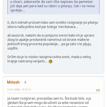
u stvari, zaboravite da sam išta napisao; ko pametan
još daje pet para kad su izbori u pitanju, čak i na nivou
sprdnje...
E, da ti odmah priznam kako sam ovoliko rezignacije po pitanju
izbora našla jedino kod par kolega 'merikanaca...
ali zauzvrat, nalazim da su potpuno svesni kako im je upravo
zbog te apatije predsednik nametnut od strane maltene
jednocifrenog procenta populacije... pa ga zato i ne pljuju,
uopšte.
Držim da je to visoko razvijena civilna svest, mada u nekoj
krajnje nastranoj varijanti...
Milosh
5
19-01-2008, 19:33:11
#8
Ja nisam rezigniran, prevazišao sam to. Šta bude biće, a ja
gledam šta ja sam mogu da učinim za sebe nezavisno od
svakojakih globalnih sranja. Društveni kontekst u kome