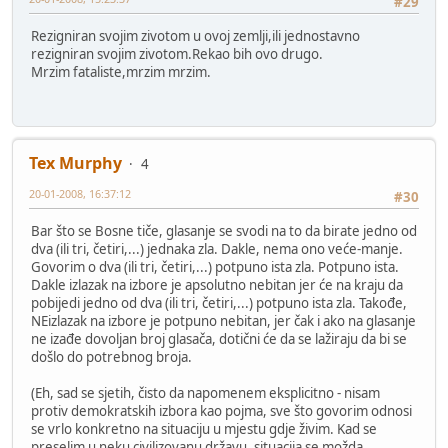
#29
Rezigniran svojim zivotom u ovoj zemlji,ili jednostavno
rezigniran svojim zivotom.Rekao bih ovo drugo.
Mrzim fataliste,mrzim mrzim.
Tex Murphy
4
20-01-2008, 16:37:12
#30
Bar što se Bosne tiče, glasanje se svodi na to da birate jedno od
dva (ili tri, četiri,...) jednaka zla. Dakle, nema ono veće-manje.
Govorim o dva (ili tri, četiri,...) potpuno ista zla. Potpuno ista.
Dakle izlazak na izbore je apsolutno nebitan jer će na kraju da
pobijedi jedno od dva (ili tri, četiri,...) potpuno ista zla. Takođe,
NEizlazak na izbore je potpuno nebitan, jer čak i ako na glasanje
ne izađe dovoljan broj glasača, dotični će da se lažiraju da bi se
došlo do potrebnog broja.
(Eh, sad se sjetih, čisto da napomenem eksplicitno - nisam
protiv demokratskih izbora kao pojma, sve što govorim odnosi
se vrlo konkretno na situaciju u mjestu gdje živim. Kad se
preselim u neku civilizovanu državu, situacija se možda