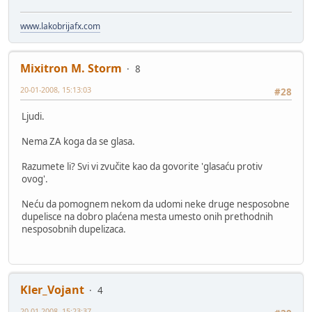
www.lakobrijafx.com
Mixitron M. Storm
8
20-01-2008, 15:13:03
#28
Ljudi.
Nema ZA koga da se glasa.
Razumete li? Svi vi zvučite kao da govorite 'glasaću protiv
ovog'.
Neću da pomognem nekom da udomi neke druge nesposobne
dupelisce na dobro plaćena mesta umesto onih prethodnih
nesposobnih dupelizaca.
Kler_Vojant
4
20-01-2008, 15:23:37