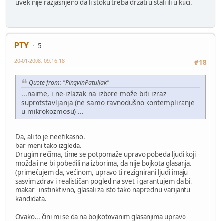
uvek nije razjašnjeno da li stoku treba držati u štali ili u kući.
PTY
5
20-01-2008, 09:16:18
#18
Quote from: "PingvinPatuljak"
...naime, i ne-izlazak na izbore može biti izraz
suprotstavljanja (ne samo ravnodušno kontempliranje
u mikrokozmosu) ...
Da, ali to je neefikasno.
bar meni tako izgleda.
Drugim rečima, time se potpomaže upravo pobeda ljudi koji
možda i ne bi pobedili na izborima, da nije bojkota glasanja.
(primećujem da, većinom, upravo ti rezignirani ljudi imaju
sasvim zdrav i realističan pogled na svet i garantujem da bi,
makar i instinktivno, glasali za isto tako naprednu varijantu
kandidata.
Ovako... čini mi se da na bojkotovanim glasanjima upravo