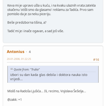
Keva mi je upravo ušla u kuću, i na kvaku ulaznih vrata zatekla
okačenu 'otišli smo da glasamo' reklamu za Tadića. Prvo sam
pomislio da je za neku piceriju.
Beše predizborna tišina, a?
Tadić mi je i inače ogavan, a sad još više.
Antonius
4
20-01-2008, 01:22:25
#16
Quote from: "Truba"
izbori su dan kada glas debila i doktora nauka isto
vrijedi...
Misliš na Radoša Ljušića... Ili, recimo, Vojislava Šešelja...
@zakk: +1