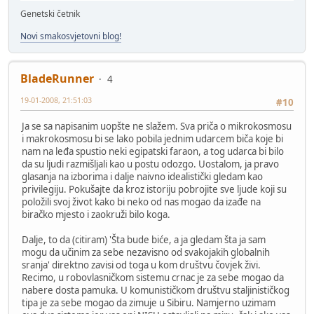
Genetski četnik
Novi smakosvjetovni blog!
BladeRunner
4
19-01-2008, 21:51:03
#10
Ja se sa napisanim uopšte ne slažem. Sva priča o mikrokosmosu
i makrokosmosu bi se lako pobila jednim udarcem biča koje bi
nam na leđa spustio neki egipatski faraon, a tog udarca bi bilo
da su ljudi razmišljali kao u postu odozgo. Uostalom, ja pravo
glasanja na izborima i dalje naivno idealistički gledam kao
privilegiju. Pokušajte da kroz istoriju pobrojite sve ljude koji su
položili svoj život kako bi neko od nas mogao da izađe na
biračko mjesto i zaokruži bilo koga.
Dalje, to da (citiram) 'Šta bude biće, a ja gledam šta ja sam
mogu da učinim za sebe nezavisno od svakojakih globalnih
sranja' direktno zavisi od toga u kom društvu čovjek živi.
Recimo, u robovlasničkom sistemu crnac je za sebe mogao da
nabere dosta pamuka. U komunističkom društvu staljinističkog
tipa je za sebe mogao da zimuje u Sibiru. Namjerno uzimam