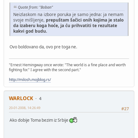
Quote from: "Boban"
Neizlaskom na izbore poruka je samo jedna: ja nemam
svoje mišljenje,
prepuštam šačici onih kojima je stalo
da izaberu koga hoće, ja ću prihvatiti te rezultate
kakvi god budu.
Ovo boldovano da, ovo pre toga ne.
"Ernest Hemingway once wrote: "The world is a fine place and worth
fighting for." I agree with the second part."
http://milosh.mojblog.rs/
WARLOCK
4
20-01-2008, 14:26:49
#27
Ako dobije Toma bezim iz Srbije