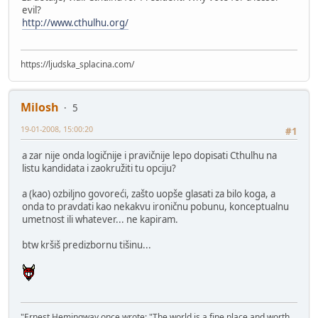
evil?
http://www.cthulhu.org/
https://ljudska_splacina.com/
Milosh
5
19-01-2008, 15:00:20
#1
a zar nije onda logičnije i pravičnije lepo dopisati Cthulhu na
listu kandidata i zaokružiti tu opciju?
a (kao) ozbiljno govoreći, zašto uopše glasati za bilo koga, a
onda to pravdati kao nekakvu ironičnu pobunu, konceptualnu
umetnost ili whatever... ne kapiram.
btw kršiš predizbornu tišinu...
"Ernest Hemingway once wrote: "The world is a fine place and worth