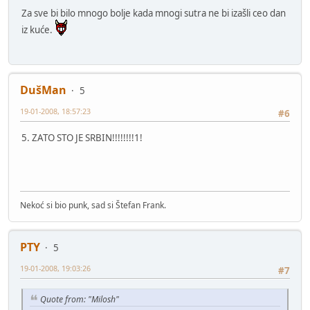
Za sve bi bilo mnogo bolje kada mnogi sutra ne bi izašli ceo dan
iz kuće.
DušMan
5
19-01-2008, 18:57:23
#6
5. ZATO STO JE SRBIN!!!!!!!!1!
Nekoć si bio punk, sad si Štefan Frank.
PTY
5
19-01-2008, 19:03:26
#7
Quote from: "Milosh"