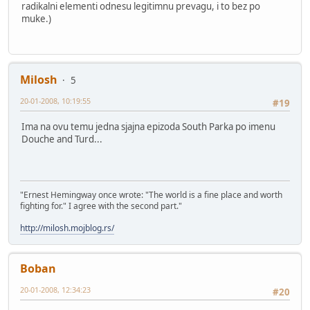
radikalni elementi odnesu legitimnu prevagu, i to bez po
muke.)
Milosh
5
20-01-2008, 10:19:55
#19
Ima na ovu temu jedna sjajna epizoda South Parka po imenu
Douche and Turd...
"Ernest Hemingway once wrote: "The world is a fine place and worth
fighting for." I agree with the second part."
http://milosh.mojblog.rs/
Boban
20-01-2008, 12:34:23
#20