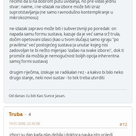
recimo da si na dobrom putu uviđanja, no pre-viđaš jednu
stvar: naime, i ne-izlazak na izbore može biti izraz
suprotstavljanja (ne samo ravnodušno kontempliranje u
mikrokozmosu)
ne-izlazak zapravo može biti i subverzivniji po poredak: on
napada samu formu sustava, kazuje da je već sama srž trula,
dočim opetovani izlasci (kao u tvom slučaju) samo igraju "po
pravilima" već postojećeg sustava (a unutar kojeg nisi
zadovoljan te bi nešto mijenjao 'izašao na svake izbore!', dok ti
promiče da možda je nemogućnost boljih opcija inherentna
samoj formi sustava)
drugim riječima, iziskuje se radikalan rez - a kakvo bi bilo neko
drugo stanje, neki novi sustav - to tek treba utvrditi
Od danas ću biti Kao Sunce Jasan.
Truba
4
19-01-2008, 22:42:08
#12
izbori su dan kada glas debila i doktora nauka isto vrijedi