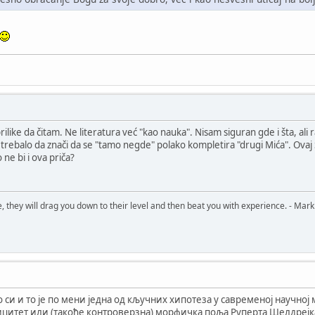
ilike da čitam. Ne literatura već "kao nauka". Nisam siguran gde i šta, ali 
rebalo da znači da se "tamo negde" polako kompletira "drugi Mića". Ovaj St
ne bi i ova priča?
, they will drag you down to their level and then beat you with experience. - Mark
о си и то је по мени једна од кључних хипотеза у савременој научно
ицитет или (такође контроверзна) морфичка поља Руперта Шелдрејк