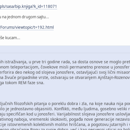
pls/sasa/bip.knjiga?k_id=118071
u na jednom drugom sajtu...
/Forums/viewtopic/t=192.html
više kucam...
ih istraživanja, u prve tri godine rada, sa dosta osnove se moglo pr
ionom teleportacijom, čovekove misli permanetno prenose u jonosferu
rforira deo nekog od slojeva jonosfere, ostavljajući svoj lični misao
 na živuće pripadnike vrste, ostvaraju se otvaranjem Ajnštajn-Rozeno
ega tokom REM faze sna.
ljučnih filozofskih pitanja o poreklu dobra i zla, na koje nauka nija p
ilo je jednostavno objasniiti. Konflikti, među ljudima, gosebno veliki 
jaju specifičan kod u jonosferi. Varijabilnost slojeva jonosfere uslovl
gativnog naboja, vremenski skokoviti, pogađa nove generacije nezavis
icije istovremenih kolektivnih molitvi hrišćana, a pogotovu jutarnjih 
esno obraćanje Bogu za svoje dobro, već i kao nesvesni uticaj na bol