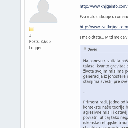
http://www.knjigainfo.com/
Evo malo diskusije o roman
http://www.svetknjiga.com
3
I malo citata... Mrzi me da 
Posts: 8,665
Logged
Quote
Na osnovu rezultata naš
talasa, kvanto-gravitac
života svojim mislima pe
generacija iz jonosfere
stanjima svesti, pre sv
...
Primera radi, jedno od k
kontekstu naše teorije b
agresivne misli i ostavl
povratni uticaj tako ne
iskonske religijske trad
shvatiti, ne samo kao sv