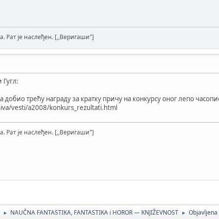
а. Рат је наслеђен. [,,Веригаши"]
 Гугл:
ца добио трећу награду за кратку причу на конкурсу оног лепо часоп
hiva/vesti/a2008/konkurs_rezultati.html
а. Рат је наслеђен. [,,Веригаши"]
NAUČNA FANTASTIKA, FANTASTIKA i HOROR — KNJIŽEVNOST
Objavljen
►
►