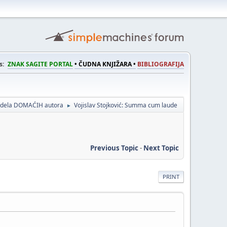
s:
ZNAK SAGITE PORTAL
• ČUDNA KNJIŽARA •
BIBLIOGRAFIJA
a dela DOMAĆIH autora
Vojislav Stojković: Summa cum laude
►
Previous Topic
-
Next Topic
PRINT