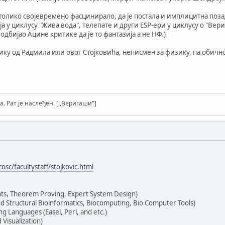
 толико својевремено фасцинирало, да је постала и имплицитна позад
 у циклусу "Жива вода", телепате и други ESP-ери у циклусу о "Ве
м одбијао Ацине критике да је то фантазија а не НФ.)
злику од Радмила или овог Стојковића, неписмен за физику, па обичн
а. Рат је наслеђен. [,,Веригаши"]
sc/facultystaff/stojkovic.html
ts, Theorem Proving, Expert System Design)
d Structural Bioinformatics, Biocomputing, Bio Computer Tools)
 Languages (Easel, Perl, and etc.)
 Visualization)