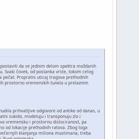
etpostaviti da se jednim delom spektra moždanih
. Svaki čovek, od postanka vrste, tokom celog
ni pečat. Propratni uticaj tragova prethodnih
vih prostorno vremenskih tunela u prelaznim
onudila prihvatljive odgovore od antike od danas, u
ratni sukobi, modeluju i transponuju zlo i
java vremensku i prostornu dislociranost, pa
no od lokacije prethodnih ratova. Zbog toga
i večernjih klanjanja miliona muslimana, treba
ji život potomaka.