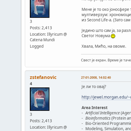
Мене је то око јоносфере
мултиверзум: хрономоција
из Second Life-a. (Зато са
3
Posts: 2,413
Једино што сам ја, за ра
Location: Illyricum @
Светог Новума
Catena Mundi
Logged
Хвала, Мићо, на овоме.
Свест је екран. Време је тачк
zstefanovic
27-01-2008, 14:02:40
4
Је ли то овај?
http://jewel.morgan.edu/~co
Area Interest
-
Artificial Intelligence
(Agen
3
-
Bioinformatics
(Protein an
Posts: 2,413
- Bio-Oriented Programming
Location: Illyricum @
- Modeling, Simulation, and