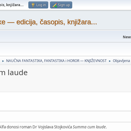
s, knjižara...
.
Log in
Sign up
— edicija, časopis, knjižara...
New
NAUČNA FANTASTIKA, FANTASTIKA i HOROR — KNJIŽEVNOST
Objavljen
►
►
um laude
 Alfa donosi roman Dr Vojislava Stojkovića
Summa cum laude
.