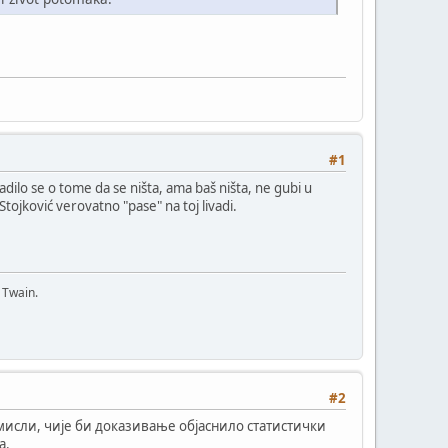
#1
radilo se o tome da se ništa, ama baš ništa, ne gubi u
ojković verovatno "pase" na toj livadi.
 Twain.
#2
ј мисли, чије би доказивање објаснило статистички
а.