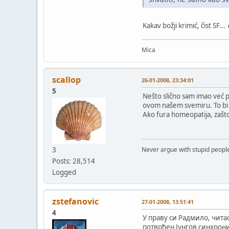
Kakav božji krimić, čist SF...
Mica
scallop
26-01-2008, 23:34:01
5
Nešto slično sam imao već pr
ovom našem svemiru. To bi t
Ako fura homeopatija, zašto 
3
Never argue with stupid people
Posts: 28,514
Logged
zstefanovic
27-01-2008, 13:51:41
4
У праву си Радмило, чита
потврђен Јунгов синхрон