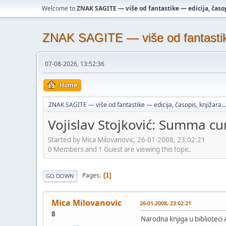
Welcome to
ZNAK SAGITE — više od fantastike — edicija, časopi
ZNAK SAGITE — više od fantastike 
07-08-2026, 13:52:36
Home
ZNAK SAGITE — više od fantastike — edicija, časopis, knjižara...
Vojislav Stojković: Summa c
Started by Mica Milovanovic, 26-01-2008, 23:02:21
0 Members and 1 Guest are viewing this topic.
Pages
1
GO DOWN
Mica Milovanovic
26-01-2008, 23:02:21
8
Narodna knjiga u biblioteci