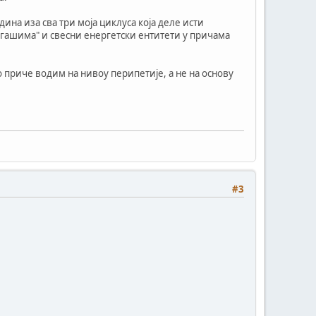
ина иза сва три моја циклуса која деле исти
ригашима" и свесни енергетски ентитети у причама
о приче водим на нивоу перипетије, а не на основу
#3