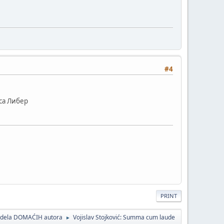
#4
иса Либер
PRINT
a dela DOMAĆIH autora
Vojislav Stojković: Summa cum laude
►