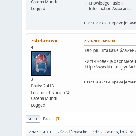
Catena Mundi
- Knowledge Fusion
Logged
- Information Assurance
Свест је екран. Време је тачк
zstefanovic
27-01-2008, 14:07:10
4
Ево још шта каже блажени
- исти човек је овог месе
http://www.liber.org.yu/ar
3
Свест је екран. Време је тачк
Posts: 2,413
Location: Illyricum @
Catena Mundi
Logged
Pages
1
GO UP
ZNAK SAGITE — više od fantastike — edicija, časopis, knjižara...