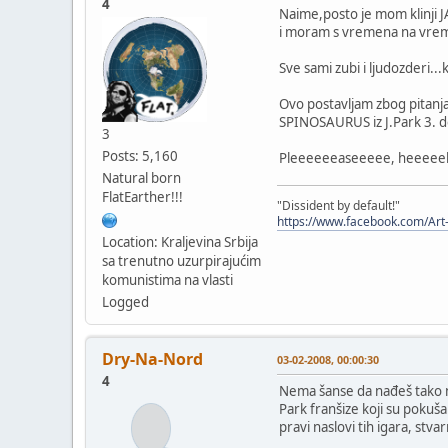
4
Naime,posto je mom klinji
i moram s vremena na vreme
Sve sami zubi i ljudozderi..
Ovo postavljam zbog pitanja 
SPINOSAURUS iz J.Park 3. deo
3
Posts: 5,160
Pleeeeeeaseeeee, heeeeel
Natural born
FlatEarther!!!
"Dissident by default!"
https://www.facebook.com/Art
Location: Kraljevina Srbija
sa trenutno uzurpirajućim
komunistima na vlasti
Logged
Dry-Na-Nord
03-02-2008, 00:00:30
4
Nema šanse da nađeš tako neš
Park franšize koji su pokuša
pravi naslovi tih igara, stv