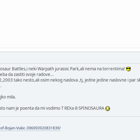
osaur Battles,i neki Warpath jurassic Park,ali nema na torrentima!
eba da zastiti svoje radove...
02,2003 tako nesto,ali osim nekog naslova ,tj, jedne jedine naslovne i par
.
jko mila.
o sto nam je poenta da mi vodimo T REXa ili SPINOSAURA
-of-Bojan-Vukic-396093920831839/