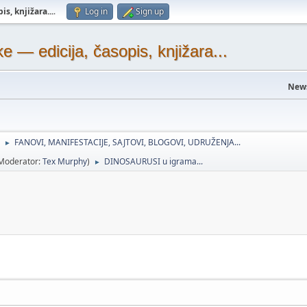
s, knjižara...
.
Log in
Sign up
— edicija, časopis, knjižara...
New
FANOVI, MANIFESTACIJE, SAJTOVI, BLOGOVI, UDRUŽENJA...
►
Moderator:
Tex Murphy
)
DINOSAURUSI u igrama...
►