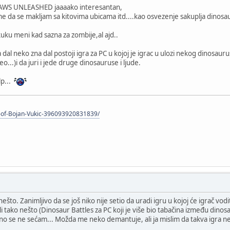
 JAWS UNLEASHED jaaaako interesantan,
 da se makljam sa kitovima ubicama itd....kao osvezenje sakuplja dinosau
.kuku meni kad sazna za zombije,al ajd..
dal neko zna dal postoji igra za PC u kojoj je igrac u ulozi nekog dinosauru
...)i da juri i jede druge dinosauruse i ljude.
p...
-of-Bojan-Vukic-396093920831839/
to. Zanimljivo da se još niko nije setio da uradi igru u kojoj će igrač vodi
li tako nešto (Dinosaur Battles za PC koji je više bio tabačina između dinosa
arno se ne sećam... Možda me neko demantuje, ali ja mislim da takva igra ne 