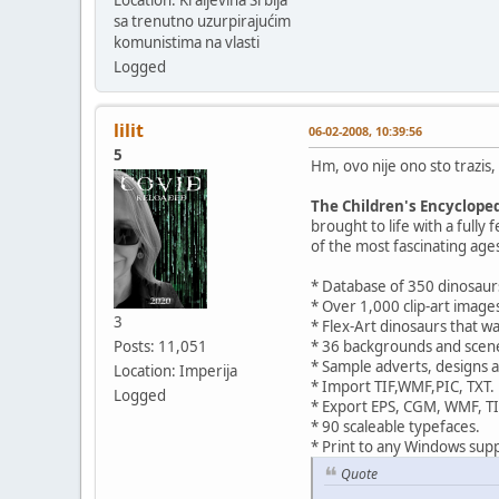
sa trenutno uzurpirajućim
komunistima na vlasti
Logged
lilit
06-02-2008, 10:39:56
5
Hm, ovo nije ono sto trazis
The Children's Encyclope
brought to life with a full
of the most fascinating ages
* Database of 350 dinosaur
* Over 1,000 clip-art image
3
* Flex-Art dinosaurs that wa
Posts: 11,051
* 36 backgrounds and scen
* Sample adverts, designs 
Location: Imperija
* Import TIF,WMF,PIC, TXT.
Logged
* Export EPS, CGM, WMF, T
* 90 scaleable typefaces.
* Print to any Windows sup
Quote