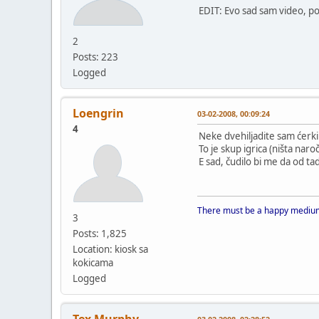
EDIT: Evo sad sam video, po
2
Posts: 223
Logged
Loengrin
03-02-2008, 00:09:24
4
Neke dvehiljadite sam ćerki 
To je skup igrica (ništa naro
E sad, čudilo bi me da od tad
There must be a happy medium
3
Posts: 1,825
Location: kiosk sa
kokicama
Logged
Tex Murphy