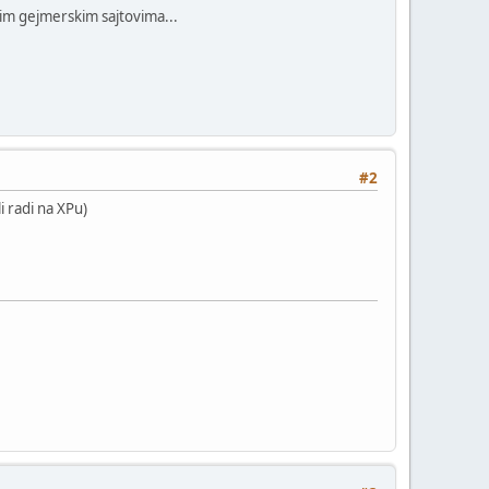
vim gejmerskim sajtovima...
#2
i radi na XPu)