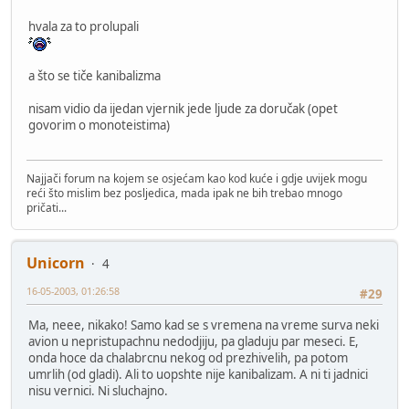
hvala za to prolupali
a što se tiče kanibalizma
nisam vidio da ijedan vjernik jede ljude za doručak (opet
govorim o monoteistima)
Najjači forum na kojem se osjećam kao kod kuće i gdje uvijek mogu
reći što mislim bez posljedica, mada ipak ne bih trebao mnogo
pričati...
Unicorn
4
16-05-2003, 01:26:58
#29
Ma, neee, nikako! Samo kad se s vremena na vreme surva neki
avion u nepristupachnu nedodjiju, pa gladuju par meseci. E,
onda hoce da chalabrcnu nekog od prezhivelih, pa potom
umrlih (od gladi). Ali to uopshte nije kanibalizam. A ni ti jadnici
nisu vernici. Ni sluchajno.