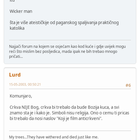
Wicker man
šta je više ateističkije od paganskog spaljivanja praktičnog
katolika
Najjači forum na kojem se osjećam kao kod kuće i gdje uvijek mogu
reći što mislim bez posljedica, mada ipak ne bih trebao mnogo
pričati...
Lurd
15-05-2003, 00:50:21
#6
Komunjaro,
Crkva NIJE Bog, crkva bi trebalo da bude Bozija kuca, a svi
znamo sta je i kako je. Simboli nisu religija. Ono o cemu ti pricas
bi trebalo da nosi naslov "Koji je film anticrkveni".
My trees...They have withered and died just like me.