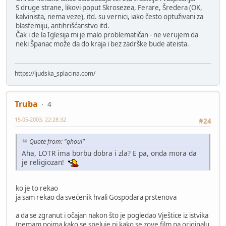
S druge strane, likovi poput Skrosezea, Ferare, Šredera (OK,
kalvinista, nema veze), itd. su vernici, iako često optuživani za
blasfemiju, antihrišćanstvo itd.
Čak i de la Iglesija mi je malo problematičan - ne verujem da
neki Španac može da do kraja i bez zadrške bude ateista.
https://ljudska_splacina.com/
Truba
4
15-05-2003, 22:28:32
#24
Quote from: "ghoul"
Aha, LOTR ima borbu dobra i zla? E pa, onda mora da
je religiozan!
ko je to rekao
ja sam rekao da svećenik hvali Gospodara prstenova
a da se zgranut i očajan nakon što je pogledao Vještice iz istvika
(nemam pojma kako se speluje ni kako se zove film na originalu