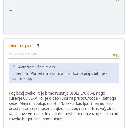
...
taurus-jor
5
15-05-2003, 02:58:06
#18
Quote from: "komunjara"
čitav film Planeta majmuna ruši koncepciju biblije -
svete knjige
Pogledaj ovako: Nije bitno rusenje BIBLIJE/CRKVE nego
rusenje COVEKA koji je digao ruku na prirodu/boga - i samoga
sebe. Majmuni boluju od istih "bolesti" kao ljudi (majmunsko
drustvo samo je iscaseno ogledalo ovog naseg drustva), ali se
iza njihove vernosti slovu biblije nesto mnogo vaznije - strah od
coveka bogoubice i samoubice.