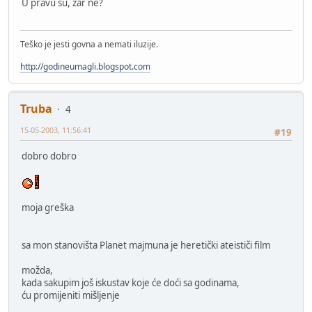
U pravu su, zar ne?
Teško je jesti govna a nemati iluzije.
http://godineumagli.blogspot.com
Truba
4
15-05-2003, 11:56:41
#19
dobro dobro
moja greška
sa mon stanovišta Planet majmuna je heretički ateističi film
možda,
kada sakupim još iskustav koje će doći sa godinama,
ću promijeniti mišljenje