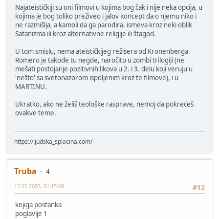
Najateističkiji su oni filmovi u kojima bog čak i nije neka opcija, u
kojima je bog toliko preživeo i jalov koncept da o njemu niko i
ne razmišlja, a kamoli da ga parodira, ismeva kroz neki oblik
Satanizma ili kroz alternativne religije ili štagod.
U tom smislu, nema ateističkijeg režisera od Kronenberga.
Romero je takođe tu negde, naročito u zombi trilogiji (ne
mešati postojanje pozitivnih likova u 2. i 3. delu koji veruju u
'nešto' sa svetonazorom ispoljenim kroz te filmove), i u
MARTINU.
Ukratko, ako ne želiš teološke rasprave, nemoj da pokrećeš
ovakve teme.
https://ljudska_splacina.com/
Truba
4
15-05-2003, 01:15:08
#12
knjiga postanka
poglavlje 1