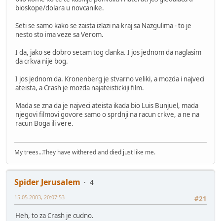
bioskope/dolara u novcanike.
Seti se samo kako se zaista izlazi na kraj sa Nazgulima - to je
nesto sto ima veze sa Verom.
I da, jako se dobro secam tog clanka. I jos jednom da naglasim
da crkva nije bog.
I jos jednom da. Kronenberg je stvarno veliki, a mozda i najveci
ateista, a Crash je mozda najateistickiji film.
Mada se zna da je najveci ateista ikada bio Luis Bunjuel, mada
njegovi filmovi govore samo o sprdnji na racun crkve, a ne na
racun Boga ili vere.
My trees...They have withered and died just like me.
Spider Jerusalem
4
15-05-2003, 20:07:53
#21
Heh, to za Crash je cudno.