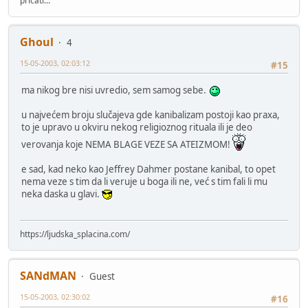
pričati...
Ghoul
4
15-05-2003, 02:03:12
#15
ma nikog bre nisi uvredio, sem samog sebe.
u najvećem broju slučajeva gde kanibalizam postoji kao praxa,
to je upravo u okviru nekog religioznog rituala ili je deo
verovanja koje NEMA BLAGE VEZE SA ATEIZMOM!
e sad, kad neko kao Jeffrey Dahmer postane kanibal, to opet
nema veze s tim da li veruje u boga ili ne, već s tim fali li mu
neka daska u glavi.
https://ljudska_splacina.com/
SANdMAN
Guest
15-05-2003, 02:30:02
#16