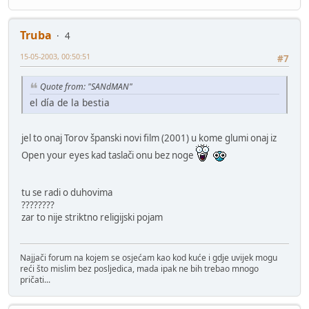
Truba
4
15-05-2003, 00:50:51
#7
Quote from: "SANdMAN"
el día de la bestia
jel to onaj Torov španski novi film (2001) u kome glumi onaj iz
Open your eyes kad taslači onu bez noge
tu se radi o duhovima
????????
zar to nije striktno religijski pojam
Najjači forum na kojem se osjećam kao kod kuće i gdje uvijek mogu
reći što mislim bez posljedica, mada ipak ne bih trebao mnogo
pričati...