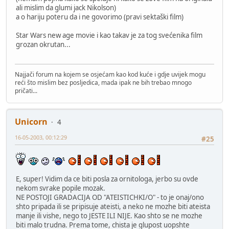
ali mislim da glumi jack Nikolson)
a o hariju poteru da i ne govorimo (pravi sektaški film)
Star Wars new age movie i kao takav je za tog svećenika film
grozan okrutan...
Najjači forum na kojem se osjećam kao kod kuće i gdje uvijek mogu
reći što mislim bez posljedica, mada ipak ne bih trebao mnogo
pričati...
Unicorn
4
16-05-2003, 00:12:29
#25
E, super! Vidim da ce biti posla za ornitologa, jerbo su ovde
nekom svrake popile mozak.
NE POSTOJI GRADACIJA OD "ATEISTICHKI/O" - to je onaj/ono
shto pripada ili se pripisuje ateisti, a neko ne mozhe biti ateista
manje ili vishe, nego to JESTE ILI NIJE. Kao shto se ne mozhe
biti malo trudna. Prema tome, chista je glupost uopshte