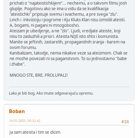
prichati o "najateistichkijem"... nechemu, a o takvom filmu josh
gluplje. Pogotovu ako se ima u vidu da se kvalifikacija
"ateistichki" pripisuje svemu i svachemu, a pre svega "zlu".
Linch i inkviziciju i pogrome i Kju Kluks Klan nisu izmislili ateisti.
A, bogami, ni pagani ni mnogoboshci.
Ateizam je ubedjenje, a ne "zlo". Ljudi, vredjate ateiste, koji
nisu to zasluzhili a priori. Ateista NIJE isto shto i komunista.
Manite se jeftinih, zastarelih, propagandnih sranja - barem na
ovom forumu.
Kanibalizam, takodje, nema nikakve veze sa ateizmom. Chak se
ne mozhe povezati ni sa paganstvom. To su jednostavno "babe
i zhabe".
MNOGO STE, BRE, PROLUPALI!
Lako je biti bog. Ako imate odgovarajuću opremu.
Boban
16-05-2003, 00:32:42
#26
Ja sam ateista i tim se dicim.