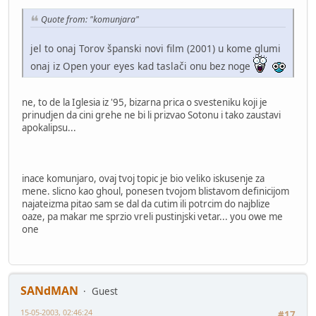
Quote from: "komunjara"
jel to onaj Torov španski novi film (2001) u kome glumi
onaj iz Open your eyes kad taslači onu bez noge
ne, to de la Iglesia iz '95, bizarna prica o svesteniku koji je
prinudjen da cini grehe ne bi li prizvao Sotonu i tako zaustavi
apokalipsu...
inace komunjaro, ovaj tvoj topic je bio veliko iskusenje za
mene. slicno kao ghoul, ponesen tvojom blistavom definicijom
najateizma pitao sam se dal da cutim ili potrcim do najblize
oaze, pa makar me sprzio vreli pustinjski vetar... you owe me
one
SANdMAN
Guest
15-05-2003, 02:46:24
#17