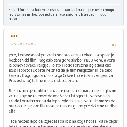
Najjači forum na kojem se osjećam kao kod kuće i gdje uvijek mogu
reći što mislim bez posljedica, mada ipak ne bih trebao mnogo
pričati...
Lurd
15-05-2003, 20:00:26
#20
Jore, i nesvesno si potvrdio ono sto sam ja rekao: Gospoar je
bezboznicki film. Naglasio sam gore simboli NISU vera, a vera
je osnova svake religije. To sto Frodo i druzina izgledaju kao
Isus i apostoli uopste ne znaci da je film religiozan ili, da tako
kazem, Bogougodan. To sto ga Crkve hvale (da ti verujem za
Pravoslavnu) tek ne mora nista da znaci.
Bezboznicki je utoliko sto izvrce osnovu romana gde su glavne
vrline koje neko moze da ima Vera i Istrajnost. Naravno da
Frodo i druzina mogu da lepo izgledaju ako Nazgule mozes da
oteras tucnjavom ili ako se primas na glupe prozivke neke ribe-
elfa.
Tada mozes lepo da izgledas i da licis na koga hoces i da se cepis
bilo kome ko ce te kasnije pohvaliti i naterati jos gledalaca u