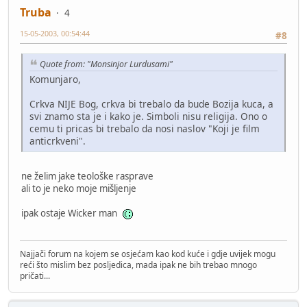
Truba
4
15-05-2003, 00:54:44
#8
Quote from: "Monsinjor Lurdusami"
Komunjaro,
Crkva NIJE Bog, crkva bi trebalo da bude Bozija kuca, a
svi znamo sta je i kako je. Simboli nisu religija. Ono o
cemu ti pricas bi trebalo da nosi naslov "Koji je film
anticrkveni".
ne želim jake teološke rasprave
ali to je neko moje mišljenje
ipak ostaje Wicker man
Najjači forum na kojem se osjećam kao kod kuće i gdje uvijek mogu
reći što mislim bez posljedica, mada ipak ne bih trebao mnogo
pričati...