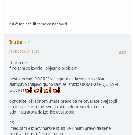
Put ćemo naći ili ćemo ga napraviti.
Truba
4
16-05-2003, 01:11:30
#27
Unikorne
fino sam se izvinio i objasnio problem
postavio sam POGREŠNU hipotezu da smo svi kršćani i
šlampavo traljavo glupo sam se izrazio UKRATKO POJO SAM
GOVNO
oprostite još jednom Imate pravo da ne otvarate ovaj topik
da mogu izbriso bih sve pa ako nekom smeta molim
administratora da izbriše ovaj topik
PS.
imao sam 8 iz novinarske stilistike i imam pravo da sebe
smatram prosječno pismenim