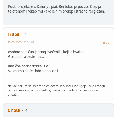
Posle projekcije u Kanu (valjda), Bertoluci je pozvao Dejvija
telefonom i rekao mu kako je film prelep i strasno religiozan.
Truba
4
15-05-2003, 20:34:08
#22
osobno sam čuo jednog svećenika koji je hvalio
Gospodara prstenova:
Klasična borba dobra i zla
svi znamo da će dobro pobijediti
Najjači forum na kojem se osjećam kao kod kuće i gdje uvijek mogu
reći što mislim bez posljedica, mada ipak ne bih trebao mnogo
pričati...
Ghoul
4