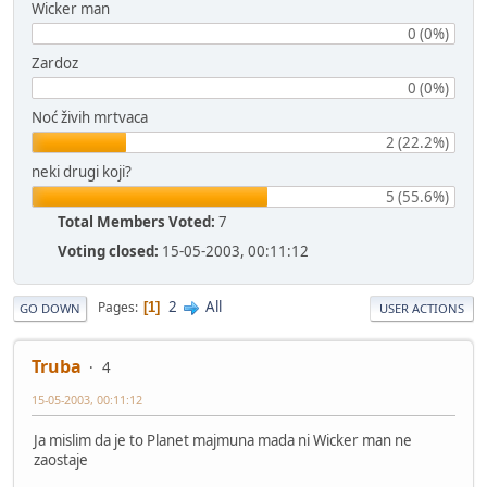
Wicker man
0 (0%)
Zardoz
0 (0%)
Noć živih mrtvaca
2 (22.2%)
neki drugi koji?
5 (55.6%)
Total Members Voted:
7
Voting closed:
15-05-2003, 00:11:12
2
All
Pages
1
GO DOWN
USER ACTIONS
Truba
4
15-05-2003, 00:11:12
Ja mislim da je to Planet majmuna mada ni Wicker man ne
zaostaje