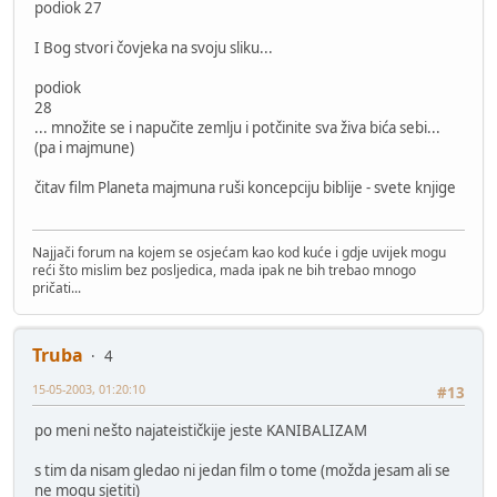
podiok 27
I Bog stvori čovjeka na svoju sliku...
podiok
28
... množite se i napučite zemlju i potčinite sva živa bića sebi...
(pa i majmune)
čitav film Planeta majmuna ruši koncepciju biblije - svete knjige
Najjači forum na kojem se osjećam kao kod kuće i gdje uvijek mogu
reći što mislim bez posljedica, mada ipak ne bih trebao mnogo
pričati...
Truba
4
15-05-2003, 01:20:10
#13
po meni nešto najateističkije jeste KANIBALIZAM
s tim da nisam gledao ni jedan film o tome (možda jesam ali se
ne mogu sjetiti)