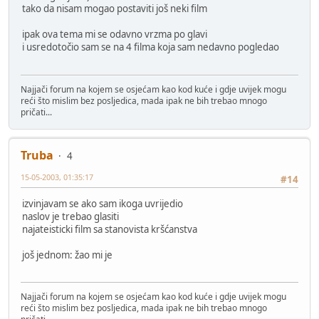
tako da nisam mogao postaviti još neki film
ipak ova tema mi se odavno vrzma po glavi
i usredotočio sam se na 4 filma koja sam nedavno pogledao
Najjači forum na kojem se osjećam kao kod kuće i gdje uvijek mogu
reći što mislim bez posljedica, mada ipak ne bih trebao mnogo
pričati...
Truba
4
15-05-2003, 01:35:17
#14
izvinjavam se ako sam ikoga uvrijedio
naslov je trebao glasiti
najateisticki film sa stanovista kršćanstva
još jednom: žao mi je
Najjači forum na kojem se osjećam kao kod kuće i gdje uvijek mogu
reći što mislim bez posljedica, mada ipak ne bih trebao mnogo