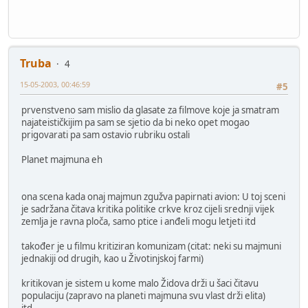
Truba
4
15-05-2003, 00:46:59
#5
prvenstveno sam mislio da glasate za filmove koje ja smatram
najateističkijim pa sam se sjetio da bi neko opet mogao
prigovarati pa sam ostavio rubriku ostali
Planet majmuna eh
ona scena kada onaj majmun zgužva papirnati avion: U toj sceni
je sadržana čitava kritika politike crkve kroz cijeli srednji vijek
zemlja je ravna ploča, samo ptice i anđeli mogu letjeti itd
također je u filmu kritiziran komunizam (citat: neki su majmuni
jednakiji od drugih, kao u Životinjskoj farmi)
kritikovan je sistem u kome malo Židova drži u šaci čitavu
populaciju (zapravo na planeti majmuna svu vlast drži elita)
itd