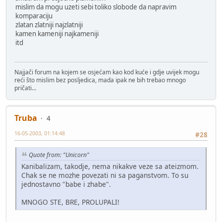
mislim da mogu uzeti sebi toliko slobode da napravim
komparaciju
zlatan zlatniji najzlatniji
kamen kameniji najkameniji
itd
Najjači forum na kojem se osjećam kao kod kuće i gdje uvijek mogu
reći što mislim bez posljedica, mada ipak ne bih trebao mnogo
pričati...
Truba
4
16-05-2003, 01:14:48
#28
Quote from: "Unicorn"
Kanibalizam, takodje, nema nikakve veze sa ateizmom.
Chak se ne mozhe povezati ni sa paganstvom. To su
jednostavno "babe i zhabe".
MNOGO STE, BRE, PROLUPALI!