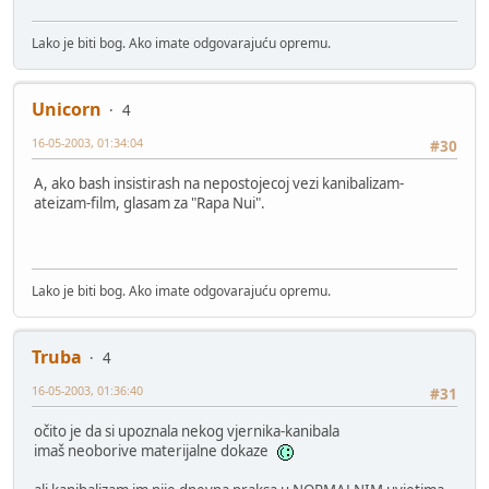
Lako je biti bog. Ako imate odgovarajuću opremu.
Unicorn
4
16-05-2003, 01:34:04
#30
A, ako bash insistirash na nepostojecoj vezi kanibalizam-
ateizam-film, glasam za "Rapa Nui".
Lako je biti bog. Ako imate odgovarajuću opremu.
Truba
4
16-05-2003, 01:36:40
#31
očito je da si upoznala nekog vjernika-kanibala
imaš neoborive materijalne dokaze