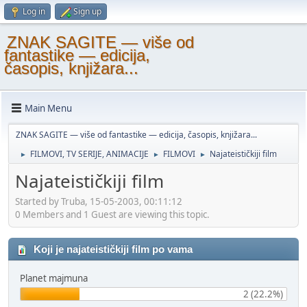
Log in
Sign up
ZNAK SAGITE — više od
fantastike — edicija,
časopis, knjižara...
Main Menu
ZNAK SAGITE — više od fantastike — edicija, časopis, knjižara...
FILMOVI, TV SERIJE, ANIMACIJE
FILMOVI
Najateističkiji film
►
►
►
Najateističkiji film
Started by Truba, 15-05-2003, 00:11:12
0 Members and 1 Guest are viewing this topic.
Koji je najateističkiji film po vama
Planet majmuna
2 (22.2%)