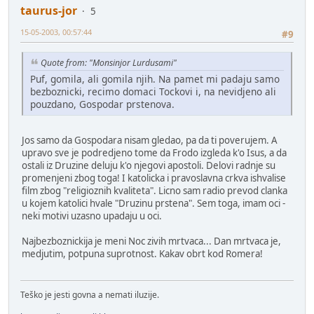
taurus-jor
5
15-05-2003, 00:57:44
#9
Quote from: "Monsinjor Lurdusami"
Puf, gomila, ali gomila njih. Na pamet mi padaju samo
bezboznicki, recimo domaci Tockovi i, na nevidjeno ali
pouzdano, Gospodar prstenova.
Jos samo da Gospodara nisam gledao, pa da ti poverujem. A
upravo sve je podredjeno tome da Frodo izgleda k'o Isus, a da
ostali iz Druzine deluju k'o njegovi apostoli. Delovi radnje su
promenjeni zbog toga! I katolicka i pravoslavna crkva ishvalise
film zbog "religioznih kvaliteta". Licno sam radio prevod clanka
u kojem katolici hvale "Druzinu prstena". Sem toga, imam oci -
neki motivi uzasno upadaju u oci.
Najbezboznickija je meni Noc zivih mrtvaca... Dan mrtvaca je,
medjutim, potpuna suprotnost. Kakav obrt kod Romera!
Teško je jesti govna a nemati iluzije.