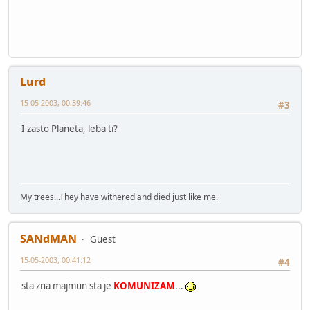
Lurd
15-05-2003, 00:39:46
#3
I zasto Planeta, leba ti?
My trees...They have withered and died just like me.
SANdMAN
Guest
15-05-2003, 00:41:12
#4
sta zna majmun sta je
KOMUNIZAM
...