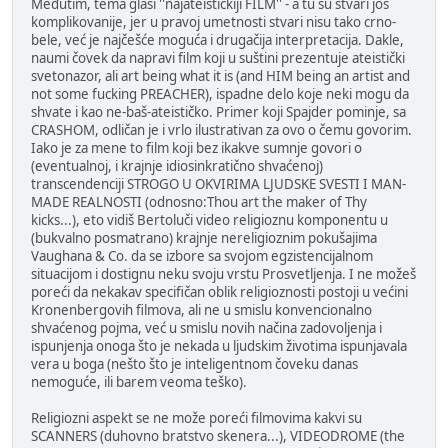
Međutim, tema glasi ''najateističkiji FILM'' - a tu su stvari još
komplikovanije, jer u pravoj umetnosti stvari nisu tako crno-
bele, već je najčešće moguća i drugačija interpretacija. Dakle,
naumi čovek da napravi film koji u suštini prezentuje ateistički
svetonazor, ali art being what it is (and HIM being an artist and
not some fucking PREACHER), ispadne delo koje neki mogu da
shvate i kao ne-baš-ateističko. Primer koji Spajder pominje, sa
CRASHOM, odličan je i vrlo ilustrativan za ovo o čemu govorim.
Iako je za mene to film koji bez ikakve sumnje govori o
(eventualnoj, i krajnje idiosinkratično shvaćenoj)
transcendenciji STROGO U OKVIRIMA LJUDSKE SVESTI I MAN-
MADE REALNOSTI (odnosno:Thou art the maker of Thy
kicks...), eto vidiš Bertoluči video religioznu komponentu u
(bukvalno posmatrano) krajnje nereligioznim pokušajima
Vaughana & Co. da se izbore sa svojom egzistencijalnom
situacijom i dostignu neku svoju vrstu Prosvetljenja. I ne možeš
poreći da nekakav specifičan oblik religioznosti postoji u većini
Kronenbergovih filmova, ali ne u smislu konvencionalno
shvaćenog pojma, već u smislu novih načina zadovoljenja i
ispunjenja onoga što je nekada u ljudskim životima ispunjavala
vera u boga (nešto što je inteligentnom čoveku danas
nemoguće, ili barem veoma teško).
Religiozni aspekt se ne može poreći filmovima kakvi su
SCANNERS (duhovno bratstvo skenera...), VIDEODROME (the