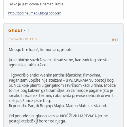
Teško je jesti govna a nemati iluzije.
http://godineumagli.blogspot.com
Ghoul
4
15-05-2003, 01:13:37
#11
Mnogo bre lupaš, komunjaro, jebote.
Ja se obično suzdržavam, ali sad si me, kao zadrtog ateistu i
agnostika, tak'o u žicu.
Ti govoriš o anticrkvenim (antihrišćanskim) filmovima.
Paganizam uopšte nije ateizam – u WICKERMANu postoji bog,
SUNCE koje plamti u genijalnom završnom kadru filma. Možda
to nije bog kakvim ga ti zamišljaš, ali za mnoge pagane (što je
ionako hrišćanski termin, i obuhvata previše različitih drevnih
religija) Sunce jeste bog.
Ili priroda, Pan, ili Boginja Majka, Magna Mater, ili štagod.
Od ponuđenih, glasao sam za NOĆ ŽIVIH MRTVACA jer ne
postoji ateističkiji horor od njega.