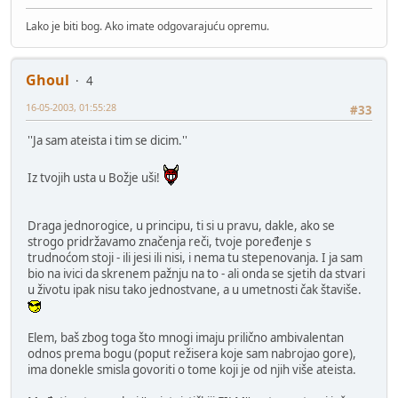
Lako je biti bog. Ako imate odgovarajuću opremu.
Ghoul
4
16-05-2003, 01:55:28
#33
''Ja sam ateista i tim se dicim.''
Iz tvojih usta u Božje uši!
Draga jednorogice, u principu, ti si u pravu, dakle, ako se
strogo pridržavamo značenja reči, tvoje poređenje s
trudnoćom stoji - ili jesi ili nisi, i nema tu stepenovanja. I ja sam
bio na ivici da skrenem pažnju na to - ali onda se sjetih da stvari
u životu ipak nisu tako jednostvane, a u umetnosti čak štaviše.
Elem, baš zbog toga što mnogi imaju prilično ambivalentan
odnos prema bogu (poput režisera koje sam nabrojao gore),
ima donekle smisla govoriti o tome koji je od njih više ateista.