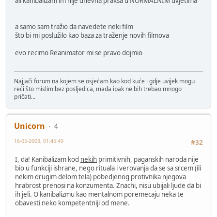
ali kanibalizam im nije dnevna praksa u NORMALNIM uvjetima
a samo sam tražio da navedete neki film
što bi mi poslužilo kao baza za traženje novih filmova
evo recimo Reanimator mi se pravo dojmio
Najjači forum na kojem se osjećam kao kod kuće i gdje uvijek mogu
reći što mislim bez posljedica, mada ipak ne bih trebao mnogo
pričati...
Unicorn
4
16-05-2003, 01:45:49
#32
I, da! Kanibalizam kod
nekih
primitivnih, paganskih naroda nije
bio u funkciji ishrane, nego rituala i verovanja da se sa srcem (ili
nekim drugim delom tela) pobedjenog protivnika njegova
hrabrost prenosi na konzumenta. Znachi, nisu ubijali ljude da bi
ih jeli. O kanibalizmu kao mentalnom poremecaju neka te
obavesti neko kompetentniji od mene.