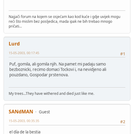
Najjači forum na kojem se osjećam kao kod kuće i gdje uvijek mogu
reći što mislim bez posljedica, mada ipak ne bih trebao mnogo
pričati...
Lurd
15-05-2003, 00:17:45
#1
Puf, gomila, ali gomila njih. Na pamet mi padaju samo
bezboznicki, recimo domaci Tockovi i, na nevidjeno ali
pouzdano, Gospodar prstenova.
My trees...They have withered and died just like me.
SANdMAN
Guest
15-05-2003, 00:35:35
#2
el día de la bestia