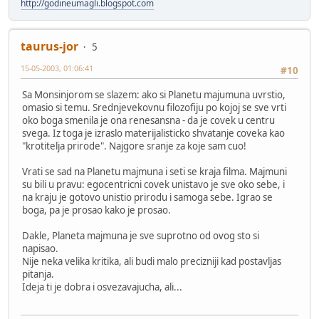
http://godineumagli.blogspot.com
taurus-jor
5
15-05-2003, 01:06:41
#10
Sa Monsinjorom se slazem: ako si Planetu majumuna uvrstio,
omasio si temu. Srednjevekovnu filozofiju po kojoj se sve vrti
oko boga smenila je ona renesansna - da je covek u centru
svega. Iz toga je izraslo materijalisticko shvatanje coveka kao
"krotitelja prirode". Najgore sranje za koje sam cuo!
Vrati se sad na Planetu majmuna i seti se kraja filma. Majmuni
su bili u pravu: egocentricni covek unistavo je sve oko sebe, i
na kraju je gotovo unistio prirodu i samoga sebe. Igrao se
boga, pa je prosao kako je prosao.
Dakle, Planeta majmuna je sve suprotno od ovog sto si
napisao.
Nije neka velika kritika, ali budi malo precizniji kad postavljas
pitanja.
Ideja ti je dobra i osvezavajucha, ali...