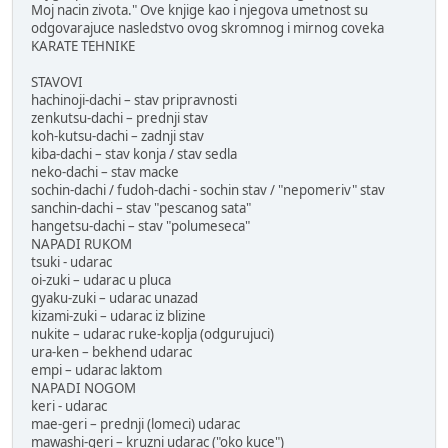
Moj nacin zivota." Ove knjige kao i njegova umetnost su
odgovarajuce nasledstvo ovog skromnog i mirnog coveka
KARATE TEHNIKE
STAVOVI
hachinoji-dachi – stav pripravnosti
zenkutsu-dachi – prednji stav
koh-kutsu-dachi – zadnji stav
kiba-dachi – stav konja / stav sedla
neko-dachi – stav macke
sochin-dachi / fudoh-dachi - sochin stav / "nepomeriv" stav
sanchin-dachi – stav "pescanog sata"
hangetsu-dachi – stav "polumeseca"
NAPADI RUKOM
tsuki - udarac
oi-zuki – udarac u pluca
gyaku-zuki – udarac unazad
kizami-zuki – udarac iz blizine
nukite – udarac ruke-koplja (odgurujuci)
ura-ken – bekhend udarac
empi – udarac laktom
NAPADI NOGOM
keri - udarac
mae-geri – prednji (lomeci) udarac
mawashi-geri – kruzni udarac ("oko kuce")