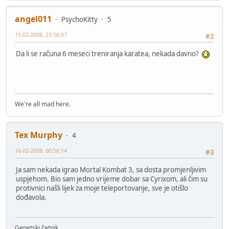
angel011
PsychoKitty
5
15-02-2008, 23:56:07
#2
Da li se računa 6 meseci treniranja karatea, nekada davno?
We're all mad here.
Tex Murphy
4
16-02-2008, 00:56:14
#3
Ja sam nekada igrao Mortal Kombat 3, sa dosta promjenljivim
uspjehom. Bio sam jedno vrijeme dobar sa Cyrixom, ali čim su
protivnici našli lijek za moje teleportovanje, sve je otišlo
dođavola.
Genetski četnik