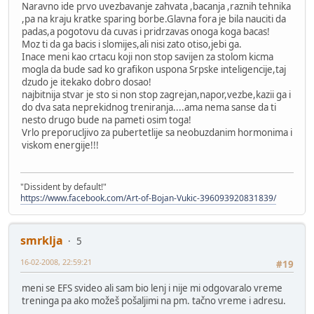
Naravno ide prvo uvezbavanje zahvata ,bacanja ,raznih tehnika
,pa na kraju kratke sparing borbe.Glavna fora je bila nauciti da
padas,a pogotovu da cuvas i pridrzavas onoga koga bacas!
Moz ti da ga bacis i slomijes,ali nisi zato otiso,jebi ga.
Inace meni kao crtacu koji non stop savijen za stolom kicma
mogla da bude sad ko grafikon uspona Srpske inteligencije,taj
dzudo je itekako dobro dosao!
najbitnija stvar je sto si non stop zagrejan,napor,vezbe,kazii ga i
do dva sata neprekidnog treniranja....ama nema sanse da ti
nesto drugo bude na pameti osim toga!
Vrlo preporucljivo za pubertetlije sa neobuzdanim hormonima i
viskom energije!!!
"Dissident by default!"
https://www.facebook.com/Art-of-Bojan-Vukic-396093920831839/
smrklja
5
16-02-2008, 22:59:21
#19
meni se EFS svideo ali sam bio lenj i nije mi odgovaralo vreme
treninga pa ako možeš pošaljimi na pm. tačno vreme i adresu.