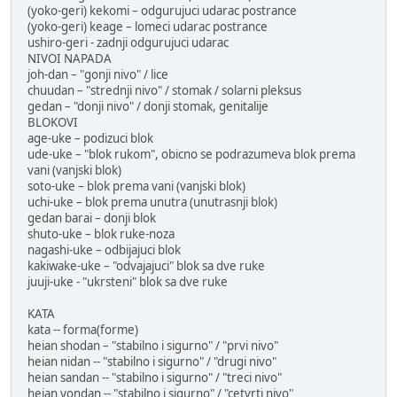
(yoko-geri) kekomi – odgurujuci udarac postrance
(yoko-geri) keage – lomeci udarac postrance
ushiro-geri - zadnji odgurujuci udarac
NIVOI NAPADA
joh-dan – "gonji nivo" / lice
chuudan – "strednji nivo" / stomak / solarni pleksus
gedan – "donji nivo" / donji stomak, genitalije
BLOKOVI
age-uke – podizuci blok
ude-uke – "blok rukom", obicno se podrazumeva blok prema
vani (vanjski blok)
soto-uke – blok prema vani (vanjski blok)
uchi-uke – blok prema unutra (unutrasnji blok)
gedan barai – donji blok
shuto-uke – blok ruke-noza
nagashi-uke – odbijajuci blok
kakiwake-uke – "odvajajuci" blok sa dve ruke
juuji-uke - "ukrsteni" blok sa dve ruke
KATA
kata -- forma(forme)
heian shodan – "stabilno i sigurno" / "prvi nivo"
heian nidan -- "stabilno i sigurno" / "drugi nivo"
heian sandan -- "stabilno i sigurno" / "treci nivo"
heian yondan -- "stabilno i sigurno" / "cetvrti nivo"