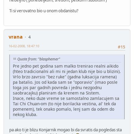
Ti si verovatno bio u onom obdanistu?
vrana
4
16-02-2008, 18:47:10
#15
Quote from: "blasphemer"
Pre jedno pet godina sam malko trenirao realni aikido
(hteo tradicionalni ali mi ni jedan klub nije bio u blizini).
Vrlo brzo zavrsio "bez ruke" (gadna luksacija ramena)
pa batalio. Jos od kada sam se "oporavio" (imao posle
toga jos par gadnih povreda i jednu nezgodnu
saobracajku) planiram da krenem na Sistem.
Inace, neko duze vreme se samostalno zamlacujem sa
Tai Chi Chuan-om (to nije borilacka vestina, al' tek da
pomenem), tek onako pomalo, lenj sam da odem do
nekog kluba.
pa ako ti je blizu Konjarnik mogao bi da svratis da pogledas sta