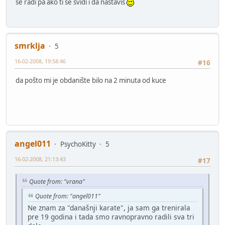
se radi pa ako ti se svidi i da nastavis
smrklja
5
16-02-2008, 19:58:46
#16
da pošto mi je obdanište bilo na 2 minuta od kuce
angel011
PsychoKitty
5
16-02-2008, 21:13:43
#17
Quote from: "vrana"
Quote from: "angel011"
Ne znam za "današnji karate", ja sam ga trenirala
pre 19 godina i tada smo ravnopravno radili sva tri