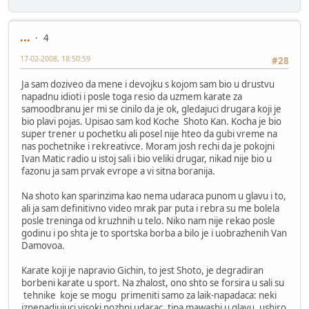
...
4
17-02-2008, 18:50:59
#28
Ja sam doziveo da mene i devojku s kojom sam bio u drustvu
napadnu idioti i posle toga resio da uzmem karate za
samoodbranu jer mi se cinilo da je ok, gledajuci drugara koji je
bio plavi pojas. Upisao sam kod Koche Shoto Kan. Kocha je bio
super trener u pochetku ali posel nije hteo da gubi vreme na
nas pochetnike i rekreativce. Moram josh rechi da je pokojni
Ivan Matic radio u istoj sali i bio veliki drugar, nikad nije bio u
fazonu ja sam prvak evrope a vi sitna boranija.
Na shoto kan sparinzima kao nema udaraca punom u glavu i to,
ali ja sam definitivno video mrak par puta i rebra su me bolela
posle treninga od kruzhnih u telo. Niko nam nije rekao posle
godinu i po shta je to sportska borba a bilo je i uobrazhenih Van
Damovoa.
Karate koji je napravio Gichin, to jest Shoto, je degradiran
borbeni karate u sport. Na zhalost, ono shto se forsira u sali su
tehnike koje se mogu primeniti samo za laik-napadaca: neki
iznenadjujuci visoki nozhni udarac, tipa mawashi u glavu, ushiro