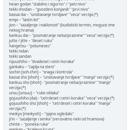
heian godan "stabilno i sigurno" / "peti nivo"
tekki shodan – "gvozdeni konjanik" "prvi nivo"
bassai dai – "unistavanje tvrdjave" "veca" verzija (*)
empi – "lastin let"
jion – "sazaljenje i naklonost" (budisticki termin, moguce ime
nekog hrama)
kankuu dai – "posmatranje neba/praznine" "veca" verzija (*)
jutte / jitte – "deset ruku"
hangetsu - "polumesec"
tekki nidan
tekki sandan
nijuushiho – "dvadeset i cetiri koraka"
gankaku – "caplja na steni"
sochin [soh-chin] – "snaga i kontrola"
bassai sho [shoh] – "unistavanje tvrdjave" "manja" verzija (*)
kankuu sho [shoh] - "posmatranje neba/praznine" "manja"
verzija (*)
unsu [unsuu] – "ruke oblaka"
gojuushiho (dai) - "cetrdeset i cetiri koraka" "veca" verzija (*)
gojuushiho sho [shoh] -- "cetrdeset i cetiri koraka" "manja"
verzija (*)
meikyo [meikyoh] – "sjajno ogledalo"
ji'in – "sazaljenje i senka" (verovatno neki od hramova)
chinte – "poneka ruka"
wankan – "kraljeva kruna"