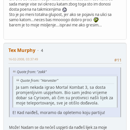
sada manje vise svi okrecu katam zbog toga sto im donosi
dosta poena na takmicenjima
Sto je po meni totalna glupost, jer ako se pojavis na ulici sa
samo katom...neces bas mnooogo dobro proci
barem je to moje misljenje...ispravi me ako gresim...
Tex Murphy
4
16-02-2008, 03:37:49
#11
Quote from: "zakk"
Quote from: "Harvester"
Ja sam nekada igrao Mortal Kombat 3, sa dosta
promjenljivim uspjehom. Bio sam jedno vrijeme
dobar sa Cyrixom, ali čim su protivnici našli lijek za
moje teleportovanje, sve je otišlo dođavola.
E! Kad naiđeš, moramo da opletemo koju partiju!
Može! Nadam se da nećeš uspjeti da nađeš lijek za moje