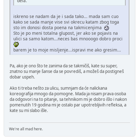
dela.
iskreno se nadam da je i sada tako... mada sam cuo
kako se sada manje vise svi okrecu katam zbog toga
sto im donosi dosta poena na takmicenjima
Sto je po meni totalna glupost, jer ako se pojavis na
ulici sa samo katom...neces bas mnooogo dobro proci
barem je to moje misljenje...ispravi me ako gresim...
Pa, ako je ono što te zanima da se takmičiš, kate su super,
znatno su manje šanse da se povrediš, a možeš da postigneš
dobar uspeh.
Ako ti treba nešto za ulicu, sumnjam da će nalickana
koreografija mnogo da pomogne. Mada ja nisam prava osoba
da odgovori na to pitanje, sa tehnikom mi je dobro išlo i nakon
pomenutih 19 godina mi je ostalo par upotrebljivih refleksa, a
kate su mi slabo išle.
We're all mad here.