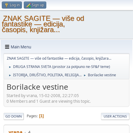
Log in
Sign up
ZNAK SAGITE — više od
fantastike — edicija,
časopis, knjižara...
Main Menu
ZNAK SAGITE — više od fantastike — edicija, časopis, knjižara...
DRUGA STRANA SVETA (prostor za potpuno ne-SF&F teme)
►
ISTORIJA, DRUŠTVO, POLITIKA, RELIGIJA...
Borilacke vestine
►
►
Borilacke vestine
Started by vrana, 15-02-2008, 22:27:05
0 Members and 1 Guest are viewing this topic.
Pages
1
GO DOWN
USER ACTIONS
vrana
4