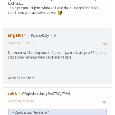
kod nas...
Toplo preporucujem svima koji zele da idu na neki borilacki
sport, ovo je prava stvar za vas
angel011
PsychoKitty
5
16-02-2008, 01:12:57
#7
Ne znam za "današnji karate", ja sam ga trenirala pre 19 godina
i tada smo ravnopravno radili sva tri dela.
We're all mad here.
zakk
Očigledan slučaj RASTROJSTVA!
16-02-2008, 02:12:10
#8
Quote from: "Harvester"