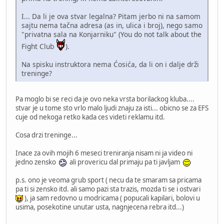
I... Da li je ova stvar legalna? Pitam jerbo ni na samom
sajtu nema tačna adresa (as in, ulica i broj), nego samo
"privatna sala na Konjarniku" (You do not talk about the
Fight Club
).
Na spisku instruktora nema Ćosića, da li on i dalje drži
treninge?
Pa moglo bi se reci da je ovo neka vrsta borilackog kluba....
stvar je u tome sto vrlo malo ljudi znaju za isti... obicno se za EFS
cuje od nekoga retko kada ces videti reklamu itd.
Cosa drzi treninge...
Inace za ovih mojih 6 meseci treniranja nisam ni ja video ni
jedno zensko
ali provericu dal primaju pa ti javljam
p.s. ono je veoma grub sport ( necu da te smaram sa pricama
pa ti si zensko itd. ali samo pazi sta trazis, mozda ti se i ostvari
), ja sam redovno u modricama ( popucali kapilari, bolovi u
usima, posekotine unutar usta, nagnjecena rebra itd...)