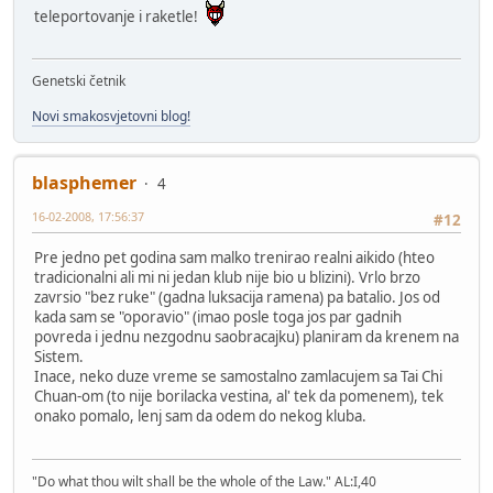
teleportovanje i raketle!
Genetski četnik
Novi smakosvjetovni blog!
blasphemer
4
16-02-2008, 17:56:37
#12
Pre jedno pet godina sam malko trenirao realni aikido (hteo
tradicionalni ali mi ni jedan klub nije bio u blizini). Vrlo brzo
zavrsio "bez ruke" (gadna luksacija ramena) pa batalio. Jos od
kada sam se "oporavio" (imao posle toga jos par gadnih
povreda i jednu nezgodnu saobracajku) planiram da krenem na
Sistem.
Inace, neko duze vreme se samostalno zamlacujem sa Tai Chi
Chuan-om (to nije borilacka vestina, al' tek da pomenem), tek
onako pomalo, lenj sam da odem do nekog kluba.
"Do what thou wilt shall be the whole of the Law." AL:I,40