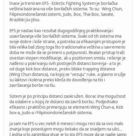
Inace ja treniram EFS - Eclectic Fighting System je borilačka
veština bazirana na više borilačkih sistema. To su: Wing Chun,
Filipinoindonežanski sistemi, Judo, Box, Thai Box, Savate,
Brazilski Jiu-Jitsu.
EFS je nastao kao rezultat dugogodišnjeg praktikovanja i
usavršavanja više borilačkih sistema. Svaki od tih sistema ima
svoje dobre i loše strane, a potreba za efikasnijim pristupom je
bila velika baš zbog toga što tradicionalna veština u savremeno
doba ne može da se primeni u potpunosti. Realan pristup traži
izvestan stepen modifikacije, ali u pozitivnom smislu. rešenje je
nađeno u pokrivanju svih postojećih distanci borenja - a to je:
od duge kick box distance, preko bliske trapping distance
(Wing Chun distanca), na kojoj se "vezuju" ruke, a glavno oružje
su laktovi i kolena preko klinča do dovođenja na tlo i
završavanja borbe na tlu.
Sistem je po principu distanci zaokružen. Borac ima mogućnost
da odabere u kojoj će distanci da završi borbu. Podjednako
efikasno i praktično primenjuju se elementi Wing Chun-a, Kick
box-a, Judo-a i Filipinoindonežanskih sistema.
Ja sam na EFS-u vec nekih 6 meseci i mogu reci da sa ovo malo
znanja koje posedujem mogu itekako da se snadjem na ulici...
I jedna vrlo zanimljiva stvar je to sto EFS moze da se nadje samo