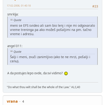
17-02-2008, 01:40:18
#23
smrklja:
Quote
meni se EFS svideo ali sam bio lenj i nije mi odgovaralo
vreme treninga pa ako možeš pošaljimi na pm. tačno
vreme i adresu.
angel 011:
Quote
Šalji i meni, zvuči zanimljivo (ako te ne mrzi, pošalji i
cenu).
A da postujes lepo ovde, da svi vidimo?
"Do what thou wilt shall be the whole of the Law." AL:I,40
vrana
4