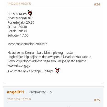
17-02-2008, 02:25:49
#24
I to sto kazes
Znaci treninzi su :
Ponedeljak - 20:30
Sreda - 20:30
Petak - 20:30
Subota - 17:00
Mesecna clanarina 2000din.
Nalazi se na Konjarniku u blizini plavog mosta...
Pogledajte klip koji sam dao dva posta iznad sa You Tube-a
I evo jos jednom adrese sajta ako vas jos nesto zanima
www.efs.org.yu
Ako imate neka pitanja....pitajte
angel011
PsychoKitty
5
17-02-2008, 13:37:29
#25