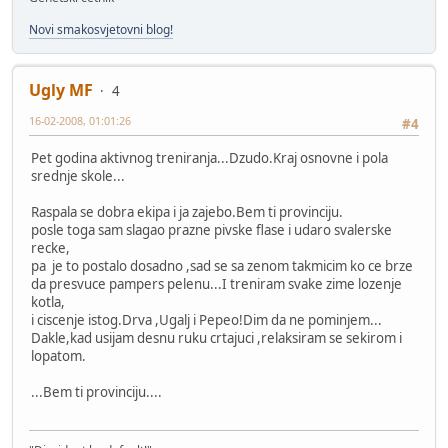
Novi smakosvjetovni blog!
Ugly MF
4
16-02-2008, 01:01:26
#4
Pet godina aktivnog treniranja...Dzudo.Kraj osnovne i pola
srednje skole...
Raspala se dobra ekipa i ja zajebo.Bem ti provinciju.
posle toga sam slagao prazne pivske flase i udaro svalerske
recke,
pa je to postalo dosadno ,sad se sa zenom takmicim ko ce brze
da presvuce pampers pelenu...I treniram svake zime lozenje
kotla,
i ciscenje istog.Drva ,Ugalj i Pepeo!Dim da ne pominjem...
Dakle,kad usijam desnu ruku crtajuci ,relaksiram se sekirom i
lopatom.
...Bem ti provinciju....