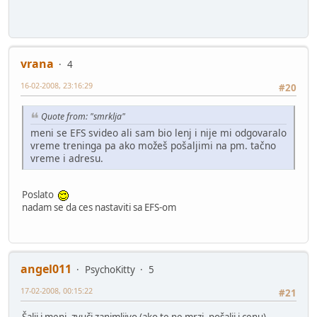
vrana
4
16-02-2008, 23:16:29
#20
Quote from: "smrklja"
meni se EFS svideo ali sam bio lenj i nije mi odgovaralo
vreme treninga pa ako možeš pošaljimi na pm. tačno
vreme i adresu.
Poslato
nadam se da ces nastaviti sa EFS-om
angel011
PsychoKitty
5
17-02-2008, 00:15:22
#21