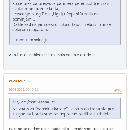
ko ce brze da presvuce pampers pelenu...I treniram
svake zime lozenje kotla,
i ciscenje istog.Drva ,Ugalj i Pepeo!Dim da ne
pominjem...
Dakle,kad usijam desnu ruku crtajuci ,relaksiram se
sekirom i lopatom.
...Bem ti provinciju....
Ako ti nije problem reci mi malo nesto o dzudo-u...
vrana
4
16-02-2008, 03:10:32
#10
Quote from: "angel011"
Ne znam za "današnji karate", ja sam ga trenirala pre
19 godina i tada smo ravnopravno radili sva tri dela.
iskreno se nadam da je i sada tako... mada sam cuo kako se