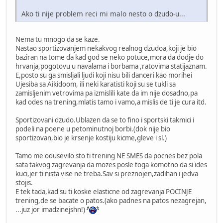
Ako ti nije problem reci mi malo nesto o dzudo-u...
Nema tu mnogo da se kaze.
Nastao sportizovanjem nekakvog realnog dzudoa,koji je bio
baziran na tome da kad god se neko potuce,mora da dodje do
hrvanja,pogotovu u navalama i borbama ,ratovima statijaznam.
E,posto su ga smisljali ljudi koji nisu bili danceri kao morihei
Ujesiba sa Aikidoom, ili neki karatisti koji su se tukli sa
zamisljenim vetrovima pa izmislili kate da im nije dosadno,pa
kad odes na trening,mlatis tamo i vamo,a mislis de ti je cura itd.
Sportizovani dzudo.Ublazen da se to fino i sportski takmici i
podeli na poene u petominutnoj borbi.(dok nije bio
sportizovan,bio je krsenje kostiju kicme,gleve i sl.)
Tamo me odusevilo sto ti trening NE SMES da pocnes bez pola
sata takvog zagrevanja da mozes posle toga komotno da si ides
kuci,jer ti nista vise ne treba.Sav si preznojen,zadihan i jedva
stojis.
E tek tada,kad su ti koske elasticne od zagrevanja POCINJE
trening,de se bacate o patos.(ako padnes na patos nezagrejan,
...juz jor imadzinejshn!)