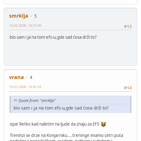
smrklja
5
16-02-2008, 18:37:40
#13
bio sam i ja na tom efs-u,gde sad ćosa drži to?
vrana
4
16-02-2008, 18:45:33
#14
Quote from: "smrklja"
bio sam i ja na tom efs-u,gde sad ćosa drži to?
opa! Retko kad naletim na ljude da znaju za EFS
Treninzi se drze na Konjarniku....treninge imamo cetri puta
nedeljno ( ponedeljkom, sredom, petkom i subotom )