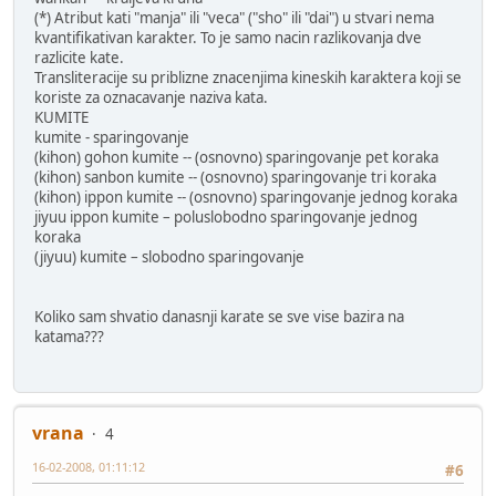
(*) Atribut kati "manja" ili "veca" ("sho" ili "dai") u stvari nema
kvantifikativan karakter. To je samo nacin razlikovanja dve
razlicite kate.
Transliteracije su priblizne znacenjima kineskih karaktera koji se
koriste za oznacavanje naziva kata.
KUMITE
kumite - sparingovanje
(kihon) gohon kumite -- (osnovno) sparingovanje pet koraka
(kihon) sanbon kumite -- (osnovno) sparingovanje tri koraka
(kihon) ippon kumite -- (osnovno) sparingovanje jednog koraka
jiyuu ippon kumite – poluslobodno sparingovanje jednog
koraka
(jiyuu) kumite – slobodno sparingovanje
Koliko sam shvatio danasnji karate se sve vise bazira na
katama???
vrana
4
16-02-2008, 01:11:12
#6