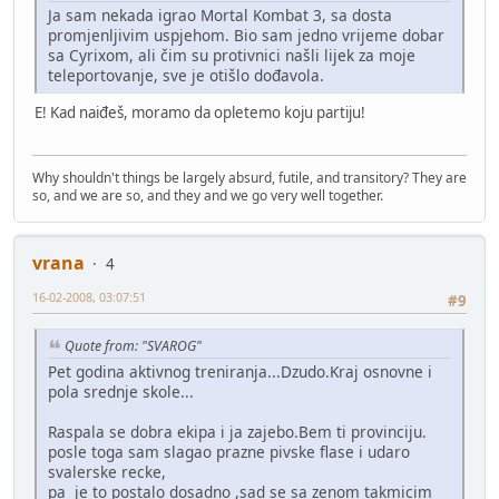
Ja sam nekada igrao Mortal Kombat 3, sa dosta
promjenljivim uspjehom. Bio sam jedno vrijeme dobar
sa Cyrixom, ali čim su protivnici našli lijek za moje
teleportovanje, sve je otišlo dođavola.
E! Kad naiđeš, moramo da opletemo koju partiju!
Why shouldn't things be largely absurd, futile, and transitory? They are
so, and we are so, and they and we go very well together.
vrana
4
16-02-2008, 03:07:51
#9
Quote from: "SVAROG"
Pet godina aktivnog treniranja...Dzudo.Kraj osnovne i
pola srednje skole...
Raspala se dobra ekipa i ja zajebo.Bem ti provinciju.
posle toga sam slagao prazne pivske flase i udaro
svalerske recke,
pa je to postalo dosadno ,sad se sa zenom takmicim