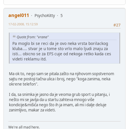
angel011
PsychoKitty
5
17-02-2008, 15:12:59
#27
Quote from: "vrana"
Pa moglo bi se reci da je ovo neka vrsta borilackog
kluba.... stvar je u tome sto vrlo malo ljudi znaju za
isti... obicno se za EFS cuje od nekoga retko kada ces
videti reklamu itd.
Ma ok to, nego sam se pitala zašto na njihovom sopstvenom
sajtu ne postoji tačna ulica i broj, nego "koga zanima, neka
okrene telefon".
I da, sa snimka je jasno da je veoma grub sport u pitanju, i
nešto mi se javlja da u startu zahteva mnogo više
kondicije&mišića nego što ih ja imam, ali mi i dalje deluje
zanimljivo, makar za videti.
We're all mad here.