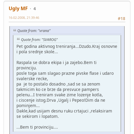
Ugly MF
4
16-02-2008, 21:39:46
#18
Quote from: "vrana"
Quote from: "SVAROG"
Pet godina aktivnog treniranja...Dzudo.Kraj osnovne
i pola srednje skole...
Raspala se dobra ekipa i ja zajebo.Bem ti
provinciju.
posle toga sam slagao prazne pivske flase i udaro
svalerske recke,
pa je to postalo dosadno ,sad se sa zenom
takmicim ko ce brze da presvuce pampers
pelenu...I treniram svake zime lozenje kotla,
i ciscenje istog.Drva ,Ugalj i Pepeo!Dim da ne
pominjem...
Dakle,kad usijam desnu ruku crtajuci ,relaksiram
se sekirom i lopatom.
...Bem ti provinciju....