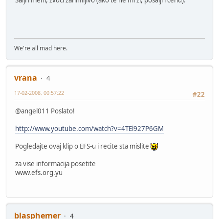
Šalji i meni, zvuči zanimljivo (ako te ne mrzi, pošalji i cenu).
We're all mad here.
vrana
4
17-02-2008, 00:57:22
#22
@angel011 Poslato!
http://www.youtube.com/watch?v=4TEl927P6GM
Pogledajte ovaj klip o EFS-u i recite sta mislite
za vise informacija posetite
www.efs.org.yu
blasphemer
4