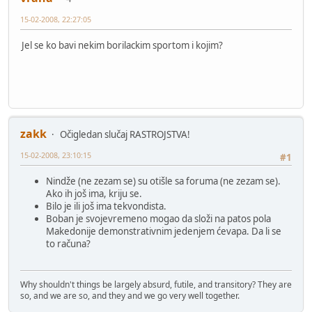
15-02-2008, 22:27:05
Jel se ko bavi nekim borilackim sportom i kojim?
zakk
Očigledan slučaj RASTROJSTVA!
15-02-2008, 23:10:15
#1
Nindže (ne zezam se) su otišle sa foruma (ne zezam se).
Ako ih još ima, kriju se.
Bilo je ili još ima tekvondista.
Boban je svojevremeno mogao da složi na patos pola
Makedonije demonstrativnim jedenjem ćevapa. Da li se
to računa?
Why shouldn't things be largely absurd, futile, and transitory? They are
so, and we are so, and they and we go very well together.