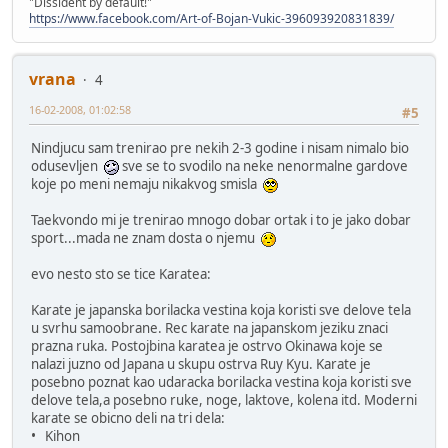
"Dissident by default!"
https://www.facebook.com/Art-of-Bojan-Vukic-396093920831839/
vrana
4
16-02-2008, 01:02:58
#5
Nindjucu sam trenirao pre nekih 2-3 godine i nisam nimalo bio
odusevljen
sve se to svodilo na neke nenormalne gardove
koje po meni nemaju nikakvog smisla
Taekvondo mi je trenirao mnogo dobar ortak i to je jako dobar
sport...mada ne znam dosta o njemu
evo nesto sto se tice Karatea:
Karate je japanska borilacka vestina koja koristi sve delove tela
u svrhu samoobrane. Rec karate na japanskom jeziku znaci
prazna ruka. Postojbina karatea je ostrvo Okinawa koje se
nalazi juzno od Japana u skupu ostrva Ruy Kyu. Karate je
posebno poznat kao udaracka borilacka vestina koja koristi sve
delove tela,a posebno ruke, noge, laktove, kolena itd. Moderni
karate se obicno deli na tri dela:
• Kihon