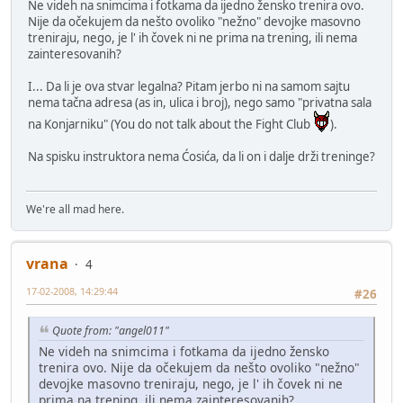
Ne videh na snimcima i fotkama da ijedno žensko trenira ovo.
Nije da očekujem da nešto ovoliko "nežno" devojke masovno
treniraju, nego, je l' ih čovek ni ne prima na trening, ili nema
zainteresovanih?
I... Da li je ova stvar legalna? Pitam jerbo ni na samom sajtu
nema tačna adresa (as in, ulica i broj), nego samo "privatna sala
na Konjarniku" (You do not talk about the Fight Club
).
Na spisku instruktora nema Ćosića, da li on i dalje drži treninge?
We're all mad here.
vrana
4
17-02-2008, 14:29:44
#26
Quote from: "angel011"
Ne videh na snimcima i fotkama da ijedno žensko
trenira ovo. Nije da očekujem da nešto ovoliko "nežno"
devojke masovno treniraju, nego, je l' ih čovek ni ne
prima na trening, ili nema zainteresovanih?