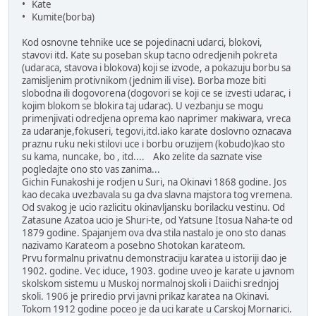
• Kate
• Kumite(borba)
Kod osnovne tehnike uce se pojedinacni udarci, blokovi,
stavovi itd. Kate su poseban skup tacno odredjenih pokreta
(udaraca, stavova i blokova) koji se izvode, a pokazuju borbu sa
zamisljenim protivnikom (jednim ili vise). Borba moze biti
slobodna ili dogovorena (dogovori se koji ce se izvesti udarac, i
kojim blokom se blokira taj udarac). U vezbanju se mogu
primenjivati odredjena oprema kao naprimer makiwara, vreca
za udaranje,fokuseri, tegovi,itd.iako karate doslovno oznacava
praznu ruku neki stilovi uce i borbu oruzijem (kobudo)kao sto
su kama, nuncake, bo , itd.... Ako zelite da saznate vise
pogledajte ono sto vas zanima...
Gichin Funakoshi je rodjen u Suri, na Okinavi 1868 godine. Jos
kao decaka uvezbavala su ga dva slavna majstora tog vremena.
Od svakog je ucio razlicitu okinavljansku borilacku vestinu. Od
Zatasune Azatoa ucio je Shuri-te, od Yatsune Itosua Naha-te od
1879 godine. Spajanjem ova dva stila nastalo je ono sto danas
nazivamo Karateom a posebno Shotokan karateom.
Prvu formalnu privatnu demonstraciju karatea u istoriji dao je
1902. godine. Vec iduce, 1903. godine uveo je karate u javnom
skolskom sistemu u Muskoj normalnoj skoli i Daiichi srednjoj
skoli. 1906 je priredio prvi javni prikaz karatea na Okinavi.
Tokom 1912 godine poceo je da uci karate u Carskoj Mornarici.