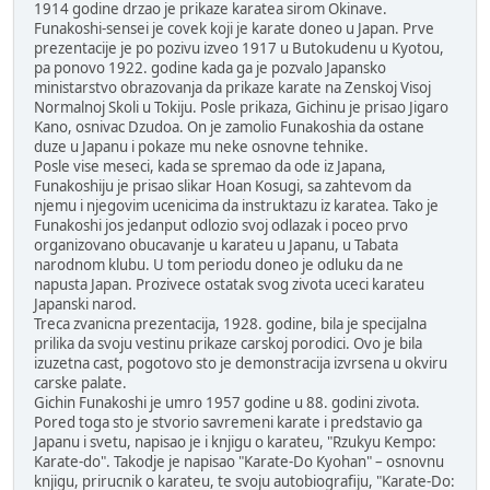
1914 godine drzao je prikaze karatea sirom Okinave.
Funakoshi-sensei je covek koji je karate doneo u Japan. Prve
prezentacije je po pozivu izveo 1917 u Butokudenu u Kyotou,
pa ponovo 1922. godine kada ga je pozvalo Japansko
ministarstvo obrazovanja da prikaze karate na Zenskoj Visoj
Normalnoj Skoli u Tokiju. Posle prikaza, Gichinu je prisao Jigaro
Kano, osnivac Dzudoa. On je zamolio Funakoshia da ostane
duze u Japanu i pokaze mu neke osnovne tehnike.
Posle vise meseci, kada se spremao da ode iz Japana,
Funakoshiju je prisao slikar Hoan Kosugi, sa zahtevom da
njemu i njegovim ucenicima da instruktazu iz karatea. Tako je
Funakoshi jos jedanput odlozio svoj odlazak i poceo prvo
organizovano obucavanje u karateu u Japanu, u Tabata
narodnom klubu. U tom periodu doneo je odluku da ne
napusta Japan. Prozivece ostatak svog zivota uceci karateu
Japanski narod.
Treca zvanicna prezentacija, 1928. godine, bila je specijalna
prilika da svoju vestinu prikaze carskoj porodici. Ovo je bila
izuzetna cast, pogotovo sto je demonstracija izvrsena u okviru
carske palate.
Gichin Funakoshi je umro 1957 godine u 88. godini zivota.
Pored toga sto je stvorio savremeni karate i predstavio ga
Japanu i svetu, napisao je i knjigu o karateu, "Rzukyu Kempo:
Karate-do". Takodje je napisao "Karate-Do Kyohan" – osnovnu
knjigu, prirucnik o karateu, te svoju autobiografiju, "Karate-Do: