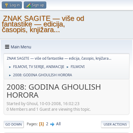
Log in
Sign up
ZNAK SAGITE — više od
fantastike — edicija,
časopis, knjižara...
Main Menu
ZNAK SAGITE — više od fantastike — edicija, časopis, knjižara...
FILMOVI, TV SERIJE, ANIMACIJE
FILMOVI
►
►
2008: GODINA GHOULISH HORORA
►
2008: GODINA GHOULISH
HORORA
Started by Ghoul, 10-03-2008, 16:02:23
0 Members and 1 Guest are viewing this topic.
2
All
Pages
1
GO DOWN
USER ACTIONS