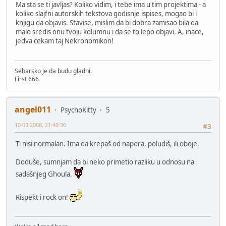
Ma sta se ti javljas? Koliko vidim, i tebe ima u tim projektima - a
koliko slajfni autorskih tekstova godisnje ispises, mogao bi i
knjigu da objavis. Stavise, mislim da bi dobra zamisao bila da
malo sredis onu tvoju kolumnu i da se to lepo objavi. A, inace,
jedva cekam taj Nekronomikon!
Sebarsko je da budu gladni.
First 666
angel011
PsychoKitty
5
10-03-2008, 21:40:36
#3
Ti nisi normalan. Ima da krepaš od napora, poludiš, ili oboje.
Doduše, sumnjam da bi neko primetio razliku u odnosu na
sadašnjeg Ghoula.
Rispekt i rock on!