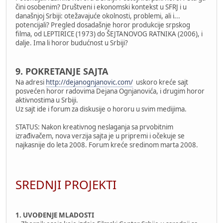
čini osobenim? Društveni i ekonomski kontekst u SFRJ i u
današnjoj Srbiji: otežavajuće okolnosti, problemi, ali i...
potencijali? Pregled dosadašnje horor produkcije srpskog
filma, od LEPTIRICE (1973) do ŠEJTANOVOG RATNIKA (2006), i
dalje. Ima li horor budućnost u Srbiji?
9. POKRETANJE SAJTA
Na adresi
http://dejanognjanovic.com/
uskoro kreće sajt
posvećen horor radovima Dejana Ognjanovića, i drugim horor
aktivnostima u Srbiji.
Uz sajt ide i forum za diskusije o hororu u svim medijima.
STATUS: Nakon kreativnog neslaganja sa prvobitnim
izrađivačem, nova verzija sajta je u pripremi i očekuje se
najkasnije do leta 2008. Forum kreće sredinom marta 2008.
SREDNJI PROJEKTI
1. UVOĐENJE MLADOSTI