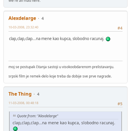
We're all mad here.
Alexdelarge
4
10-03-2008, 23:32:40
#4
clap,clap,clap...na mene kao kupca, slobodno racunaj.
moj se postupak čitanja sastoji u visokoobdarenom prelistavanju.
srpski film je remek-delo koje treba da dobije sve prve nagrade.
The Thing
4
11-03-2008, 00:48:18
#5
Quote from: "Alexdelarge"
clap,clap,clap...na mene kao kupca, slobodno racunaj.