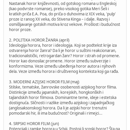
Nastanak horor književnosti, od gotskog romana u Engleskoj
(kao podvrste romanse), preko visokog gotika Meri Šeli i
kratkih priča E.A. Poa, do priča o duhovima iz XIX veka, 'pulp'
proze iz ranog XX veka, do Stivena Kinga – i dalje. Razvoj i
osmišljavanje gotskih motiva kroz vekove. Prošlost i budućnost
horor proze.
2. POLITIKA HOROR ŽANRA (april)
Ideologija horora, horor i ideologija. Koji se podtekst krije iza
ostvarenja horor žanra? Da li je horor u suštini reakcionaran,
tradicionalistički, retrogardan žanr? Horor i strah od promene.
Horor kao donosilac promene. Horor između subverzije i
konformizma. Veze između ubeđenja horor autora i njihovih
dela. Veze između horora i društvenog konteksta koji ga rađa.
3. MODERNI AZIJSKI HOROR FILM (maj)
Stilske, tematske, žanrovske osobenosti azijskog horor filma.
Distinkcije između japanskih, korejskih, hongkonških i
tajlandskih horor filmova. Dominantne teme, ideje i estetska
dostignuća. Sličnosti i razlike između azijskog i zapadnjačkog
(anglosaksonskog) horora. Da li je azijski horor trenutni
pomodarski hir, ili ima budućnost? Originali i rimejci...
4. SRPSKI HOROR FILM (jun)
Potencijali i zamke horora u Srbiji. Postoji li srpski horor? Šta ga