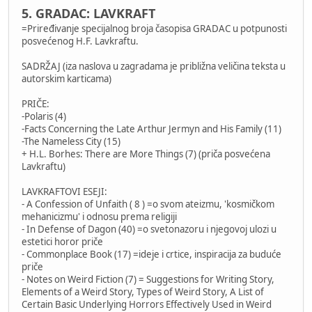
5. GRADAC: LAVKRAFT
=Priređivanje specijalnog broja časopisa GRADAC u potpunosti
posvećenog H.F. Lavkraftu.
SADRŽAJ (iza naslova u zagradama je približna veličina teksta u
autorskim karticama)
PRIČE:
-Polaris (4)
-Facts Concerning the Late Arthur Jermyn and His Family (11)
-The Nameless City (15)
+ H.L. Borhes: There are More Things (7) (priča posvećena
Lavkraftu)
LAVKRAFTOVI ESEJI:
- A Confession of Unfaith ( 8 ) =o svom ateizmu, 'kosmičkom
mehanicizmu' i odnosu prema religiji
- In Defense of Dagon (40) =o svetonazoru i njegovoj ulozi u
estetici horor priče
- Commonplace Book (17) =ideje i crtice, inspiracija za buduće
priče
- Notes on Weird Fiction (7) = Suggestions for Writing Story,
Elements of a Weird Story, Types of Weird Story, A List of
Certain Basic Underlying Horrors Effectively Used in Weird