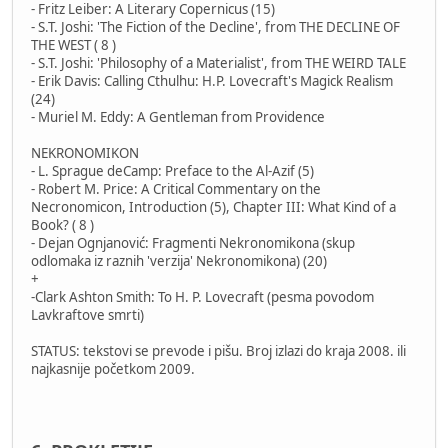
- Fritz Leiber: A Literary Copernicus (15)
- S.T. Joshi: 'The Fiction of the Decline', from THE DECLINE OF
THE WEST ( 8 )
- S.T. Joshi: 'Philosophy of a Materialist', from THE WEIRD TALE
- Erik Davis: Calling Cthulhu: H.P. Lovecraft's Magick Realism
(24)
- Muriel M. Eddy: A Gentleman from Providence
NEKRONOMIKON
- L. Sprague deCamp: Preface to the Al-Azif (5)
- Robert M. Price: A Critical Commentary on the
Necronomicon, Introduction (5), Chapter III: What Kind of a
Book? ( 8 )
- Dejan Ognjanović: Fragmenti Nekronomikona (skup
odlomaka iz raznih 'verzija' Nekronomikona) (20)
+
-Clark Ashton Smith: To H. P. Lovecraft (pesma povodom
Lavkraftove smrti)
STATUS: tekstovi se prevode i pišu. Broj izlazi do kraja 2008. ili
najkasnije početkom 2009.