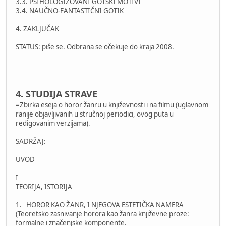
3.3. PSIHOLOGIZOVANI GOTSKI MOTIVI
3.4. NAUČNO-FANTASTIČNI GOTIK
4. ZAKLJUČAK
STATUS: piše se. Odbrana se očekuje do kraja 2008.
4. STUDIJA STRAVE
=Zbirka eseja o horor žanru u književnosti i na filmu (uglavnom
ranije objavljivanih u stručnoj periodici, ovog puta u
redigovanim verzijama).
SADRŽAJ:
UVOD
I
TEORIJA, ISTORIJA
1. HOROR KAO ŽANR, I NJEGOVA ESTETIČKA NAMERA
(Teoretsko zasnivanje horora kao žanra književne proze:
formalne i značenjske komponente.