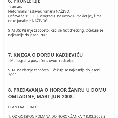
6. PROKLETIJE
=roman.
Neformalni nastavak romana NAŽIVO.
Dešava se 1998. u Beogradu i na Kosovu (Prokletije), i ima
neke junake iz NAŽIVOG.
STATUS: Pisanje započeto. Radi se fact checking. Očekuje se
najkasnije do jeseni 2009.
7. KNJIGA O ĐORĐU KADIJEVIĆU
=Monografija posvećena ovom reditelju.
STATUS: Pisanje započeto. Očekuje se najkasnije do jeseni
2009.
8. PREDAVANJA O HOROR ŽANRU U DOMU
OMLADINE, MART-JUN 2008.
PLAN I RASPORED:
1. OD GOTSKOG ROMANA DO HOROR ŽANRA (18.03.2008.)