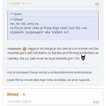
11-03-2008, 13:11:10
#9
Quote
="Ghoul
ne, ne: idi, umij se.
to što je stvor reko je fraza koja znači isto što i na
srpskom: 'potpisujem' aka 'slažem se'!
Aaaaaaaa.
najgore od svega je sto sam ja u to vreme vec bio
na poslu,pa ti sad vidi kakvu su barabu primili moji poslodavci za
radnika. Sta cu, kad mi se ne budi intelekt pre 12h.
moj se postupak čitanja sastoji u visokoobdarenom prelistavanju.
srpski film je remek-delo koje treba da dobije sve prve nagrade.
Ghoul
4
11-03-2008, 13:43:47
#10