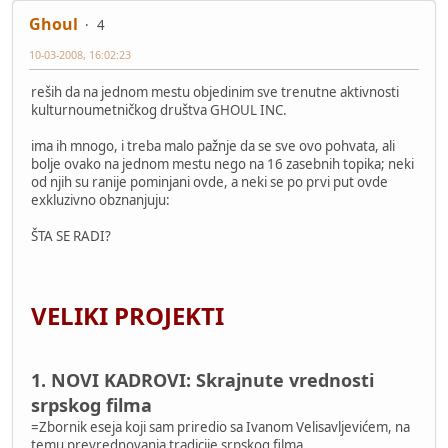
Ghoul
4
10-03-2008, 16:02:23
reših da na jednom mestu objedinim sve trenutne aktivnosti
kulturnoumetničkog društva GHOUL INC.
ima ih mnogo, i treba malo pažnje da se sve ovo pohvata, ali
bolje ovako na jednom mestu nego na 16 zasebnih topika; neki
od njih su ranije pominjani ovde, a neki se po prvi put ovde
exkluzivno obznanjuju:
ŠTA SE RADI?
VELIKI PROJEKTI
1. NOVI KADROVI: Skrajnute vrednosti
srpskog filma
=Zbornik eseja koji sam priredio sa Ivanom Velisavljevićem, na
temu prevrednovanja tradicije srpskog filma.