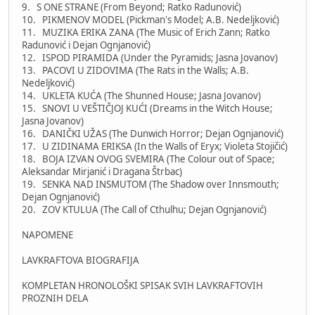
9. S ONE STRANE (From Beyond; Ratko Radunović)
10. PIKMENOV MODEL (Pickman's Model; A.B. Nedeljković)
11. MUZIKA ERIKA ZANA (The Music of Erich Zann; Ratko
Radunović i Dejan Ognjanović)
12. ISPOD PIRAMIDA (Under the Pyramids; Jasna Jovanov)
13. PACOVI U ZIDOVIMA (The Rats in the Walls; A.B.
Nedeljković)
14. UKLETA KUĆA (The Shunned House; Jasna Jovanov)
15. SNOVI U VEŠTIČJOJ KUĆI (Dreams in the Witch House;
Jasna Jovanov)
16. DANIČKI UŽAS (The Dunwich Horror; Dejan Ognjanović)
17. U ZIDINAMA ERIKSA (In the Walls of Eryx; Violeta Stojičić)
18. BOJA IZVAN OVOG SVEMIRA (The Colour out of Space;
Aleksandar Mirjanić i Dragana Štrbac)
19. SENKA NAD INSMUTOM (The Shadow over Innsmouth;
Dejan Ognjanović)
20. ZOV KTULUA (The Call of Cthulhu; Dejan Ognjanović)
NAPOMENE
LAVKRAFTOVA BIOGRAFIJA
KOMPLETAN HRONOLOŠKI SPISAK SVIH LAVKRAFTOVIH
PROZNIH DELA