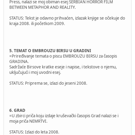
Press, nalazi se moj obiman esej SERBIAN HORROR FILM
BETWEEN METAPHOR AND REALITY.
STATUS: Tekst je odavno prihvaćen, izlazak knjige se očekuje do
kraja 2008. ili početkom 2009.
5. TEMAT O EMBROUZU BIRSU U GRADINI
=Priređivanje temata o piscu EMBROUZU BIRSU za časopis
GRADINA.
Sadržaće Birsove kratke eseje i napise, i tekstove o njemu,
uključujući i moj uvodni esej.
STATUS: Priprema se, izlazi do jeseni 2008.
6. GRAD
=U zbirci priča koju izdaje kruševački časopis Grad nalazi se i
moja priča NEMRTVI.
STATUS: Izlazi do leta 2008.