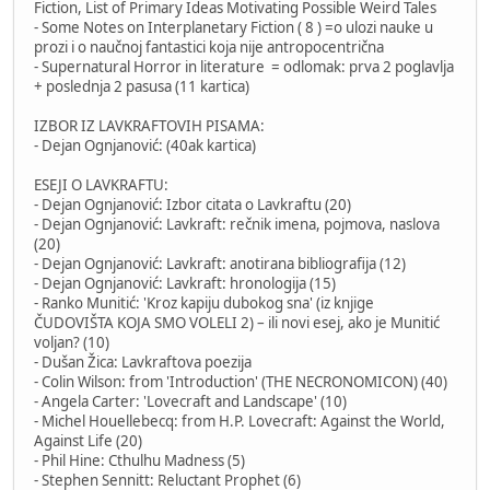
Fiction, List of Primary Ideas Motivating Possible Weird Tales
- Some Notes on Interplanetary Fiction ( 8 ) =o ulozi nauke u
prozi i o naučnoj fantastici koja nije antropocentrična
- Supernatural Horror in literature = odlomak: prva 2 poglavlja
+ poslednja 2 pasusa (11 kartica)
IZBOR IZ LAVKRAFTOVIH PISAMA:
- Dejan Ognjanović: (40ak kartica)
ESEJI O LAVKRAFTU:
- Dejan Ognjanović: Izbor citata o Lavkraftu (20)
- Dejan Ognjanović: Lavkraft: rečnik imena, pojmova, naslova
(20)
- Dejan Ognjanović: Lavkraft: anotirana bibliografija (12)
- Dejan Ognjanović: Lavkraft: hronologija (15)
- Ranko Munitić: 'Kroz kapiju dubokog sna' (iz knjige
ČUDOVIŠTA KOJA SMO VOLELI 2) – ili novi esej, ako je Munitić
voljan? (10)
- Dušan Žica: Lavkraftova poezija
- Colin Wilson: from 'Introduction' (THE NECRONOMICON) (40)
- Angela Carter: 'Lovecraft and Landscape' (10)
- Michel Houellebecq: from H.P. Lovecraft: Against the World,
Against Life (20)
- Phil Hine: Cthulhu Madness (5)
- Stephen Sennitt: Reluctant Prophet (6)