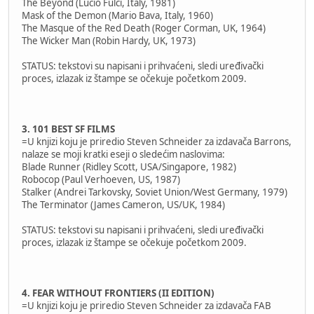
The Beyond (Lucio Fulci, Italy, 1981)
Mask of the Demon (Mario Bava, Italy, 1960)
The Masque of the Red Death (Roger Corman, UK, 1964)
The Wicker Man (Robin Hardy, UK, 1973)
STATUS: tekstovi su napisani i prihvaćeni, sledi uređivački
proces, izlazak iz štampe se očekuje početkom 2009.
3. 101 BEST SF FILMS
=U knjizi koju je priredio Steven Schneider za izdavača Barrons,
nalaze se moji kratki eseji o sledećim naslovima:
Blade Runner (Ridley Scott, USA/Singapore, 1982)
Robocop (Paul Verhoeven, US, 1987)
Stalker (Andrei Tarkovsky, Soviet Union/West Germany, 1979)
The Terminator (James Cameron, US/UK, 1984)
STATUS: tekstovi su napisani i prihvaćeni, sledi uređivački
proces, izlazak iz štampe se očekuje početkom 2009.
4. FEAR WITHOUT FRONTIERS (II EDITION)
=U knjizi koju je priredio Steven Schneider za izdavača FAB