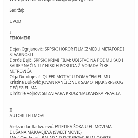
Sadržaj:
UVOD
I
FENOMENI
Dejan Ognjanović: SRPSKI HOROR FILM IZMEĐU METAFORE I
STVARNOSTI
Đorđe Bajić: SRPSKI KRIMI FILM: UBISTVO NA PODMUKAO I
SVIREP NAČIN I IZ NISKIH POBUDA ŽIVORADA ŽIKE
MITROVIĆA
Olga Dimitrijević: QUEER MOTIVI U DOMAĆEM FILMU
Kristina Đuković: JOVAN RANČIĆ: VUK SAMOTNJAK SRPSKOG
DEČJEG FILMA
Dimitrije Vojnov: SB ZATVARA KRUG: 'BALKANSKA PRAVILA'
II
AUTORI I FILMOVI
Aleksandar Radivojević: ESTETIKA ŠOKA U FILMOVIMA
DUŠANA MAKAVEJEVA (SWEET MOVIE)
Miloš Cvetković: 'BALADA O SVIREPOM': FILM OSVETE