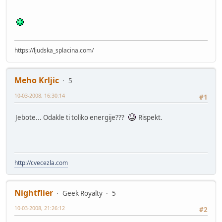
https://ljudska_splacina.com/
Meho Krljic
5
10-03-2008, 16:30:14
#1
Jebote... Odakle ti toliko energije???
Rispekt.
http://cvecezla.com
Nightflier
Geek Royalty
5
10-03-2008, 21:26:12
#2