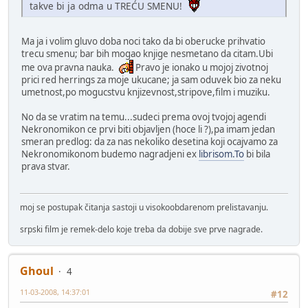
takve bi ja odma u TREĆU SMENU!
Ma ja i volim gluvo doba noci tako da bi oberucke prihvatio
trecu smenu; bar bih mogao knjige nesmetano da citam.Ubi
me ova pravna nauka.
Pravo je ionako u mojoj zivotnoj
prici red herrings za moje ukucane; ja sam oduvek bio za neku
umetnost,po mogucstvu knjizevnost,stripove,film i muziku.
No da se vratim na temu...sudeci prema ovoj tvojoj agendi
Nekronomikon ce prvi biti objavljen (hoce li ?),pa imam jedan
smeran predlog: da za nas nekoliko desetina koji ocajvamo za
Nekronomikonom budemo nagradjeni ex
librisom.To
bi bila
prava stvar.
moj se postupak čitanja sastoji u visokoobdarenom prelistavanju.
srpski film je remek-delo koje treba da dobije sve prve nagrade.
Ghoul
4
11-03-2008, 14:37:01
#12