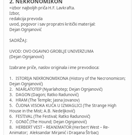
2. NEKRONOMIKON
=izbor najboljih priča H.F. Lavkrafta.
Izbor,
redakcija prevoda
uvod, pogovor i sav propratni kritički materijal:
Dejan Ognjanović
SADRŽAJ:
UVOD: OVO OGAVNO GROBLJE UNIVERZUMA
(Dejan Ognjanović)
Izabrane priče, naslov originala i ime prevodioca:
1. ISTORIJA NEKRONOMIKONA (History of the Necronomicon;
Dejan Ognjanović)
2. NIARLATOTEP (Nyarlahotep; Dejan Ognjanović)
3. DAGON (Dagon; Ratko Radunović)
4. HRAM (The Temple; Jasna Jovanov)
5. ČUDNA VISOKA KUĆA U IZMAGLICI (The Strange High
House in the Mist; A.B. Nedeljković)
6. FESTIVAL (The Festival; Ratko Radunović)
7. GONIČ (The Hound; Dejan Ognjanović)
8. HERBERT VEST – REANIMATOR (Herbert West – Re-
Animator; Aleksandar Mirjanić i Dragana Štrbac)