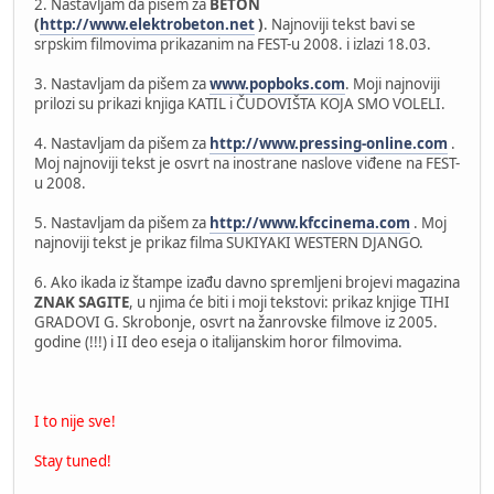
2. Nastavljam da pišem za
BETON
(
http://www.elektrobeton.net
)
. Najnoviji tekst bavi se
srpskim filmovima prikazanim na FEST-u 2008. i izlazi 18.03.
3. Nastavljam da pišem za
www.popboks.com
. Moji najnoviji
prilozi su prikazi knjiga KATIL i ČUDOVIŠTA KOJA SMO VOLELI.
4. Nastavljam da pišem za
http://www.pressing-online.com
.
Moj najnoviji tekst je osvrt na inostrane naslove viđene na FEST-
u 2008.
5. Nastavljam da pišem za
http://www.kfccinema.com
. Moj
najnoviji tekst je prikaz filma SUKIYAKI WESTERN DJANGO.
6. Ako ikada iz štampe izađu davno spremljeni brojevi magazina
ZNAK SAGITE
, u njima će biti i moji tekstovi: prikaz knjige TIHI
GRADOVI G. Skrobonje, osvrt na žanrovske filmove iz 2005.
godine (!!!) i II deo eseja o italijanskim horor filmovima.
I to nije sve!
Stay tuned!