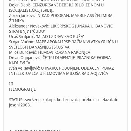
Dejan Dabić: CENZURISANI DEBI ILI BILO JEDNOM U
(SOCIJALISTIČKOJ) SRBIJI
Zoran Janković: NIKAD POKORAN: MARBLE ASS ŽELIMIRA
ŽILNIKA
Aleksandar Novaković: LIK SRPSKOG JUNAKA U 'BANOVIĆ
STRAHINJI' I 'ČUDU'
Uroš Smiljanić: 'MLAD I ZDRAV KAO RUŽA'
Srdjan Vučinić: MAPE APOKALIPSE: 'KIČMA' VLATKA GILIĆA U
SVETLOSTI DANAŠNJEG ISKUSTVA
Miloš Đurđević: FILMOVI KOKANA RAKONJCA
Dejan Ognjanović: ČETIRI DIMENZIJE 'PRAZNIKA' ĐORĐA
KADIJEVIĆA
Ivan Velisavljević: U KVARU, POBUNJEN, ODBAČEN: PORAZ
INTELEKTUALCA U FILMOVIMA MILOŠA RADIVOJEVIĆA
III
FILMOGRAFIJE
STATUS: završeno, rukopis kod izdavača, očekuje se izlazak do
jeseni 2008.