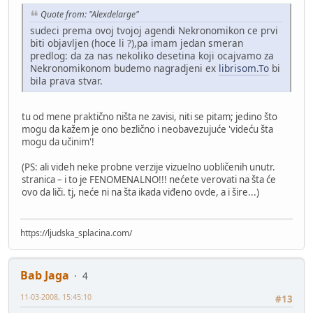
Quote from: "Alexdelarge"
sudeci prema ovoj tvojoj agendi Nekronomikon ce prvi
biti objavljen (hoce li ?),pa imam jedan smeran
predlog: da za nas nekoliko desetina koji ocajvamo za
Nekronomikonom budemo nagradjeni ex
librisom.To
bi
bila prava stvar.
tu od mene praktično ništa ne zavisi, niti se pitam; jedino što
mogu da kažem je ono bezlično i neobavezujuće 'videću šta
mogu da učinim'!
(PS: ali videh neke probne verzije vizuelno uobličenih unutr.
stranica – i to je FENOMENALNO!!! nećete verovati na šta će
ovo da liči. tj, neće ni na šta ikada viđeno ovde, a i šire...)
https://ljudska_splacina.com/
Bab Jaga
4
11-03-2008, 15:45:10
#13