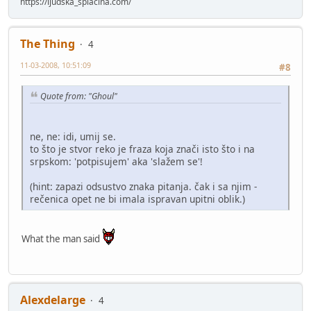
https://ljudska_splacina.com/
The Thing
4
11-03-2008, 10:51:09
#8
Quote from: "Ghoul"
ne, ne: idi, umij se.
to što je stvor reko je fraza koja znači isto što i na
srpskom: 'potpisujem' aka 'slažem se'!
(hint: zapazi odsustvo znaka pitanja. čak i sa njim -
rečenica opet ne bi imala ispravan upitni oblik.)
What the man said
Alexdelarge
4