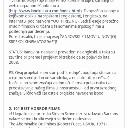
= Zbornik eseja koje izdaje Filmski Centar Srbije u saradnji sa
web magazinom KinoKultura
(
http://www.kinokultura.com/index.html
). Dvojezično izdanje u
knjiškom obliku (na srpskom i engleskom), i englesko, na
internetu (pod nazivom YOUTH RISING). Sadrži eseje pretežno
mlađih filmskih kritičara o fenomenima srpskog filma u
poslednjih par decenija.
Pored ostalih, tu je i moj esej ŽANROVSKI FILMOVI U NOVIJOJ
SRPSKOJ KINEMATOGRAFIJI.
STATUS: Radovi su napisani i prevedeni na engleski, u toku su
završne pripreme i projekat bi trebalo da se pojavi do leta
2008.
PS: Ovaj projekat je svrstan pod 'srednje' zbog toga što sam ja
u njemu samo jedan od saradnika, a ne autor ili priređivač.
Inače je po svom značaju za domaću filmsku publicistiku i za
predstavljanje našeg filma u inostranstvu – od prvorazrednog
značaja. Slično važi i za ostale projekte navedene ispod.
2. 101 BEST HORROR FILMS
=U knjizi koju je priredio Steven Schneider za izdavača Barrons,
nalaze se moji kratki eseji o sledećim naslovima:
The Abominable Dr. Phibes (Robert Fuest, US/UK, 1971)