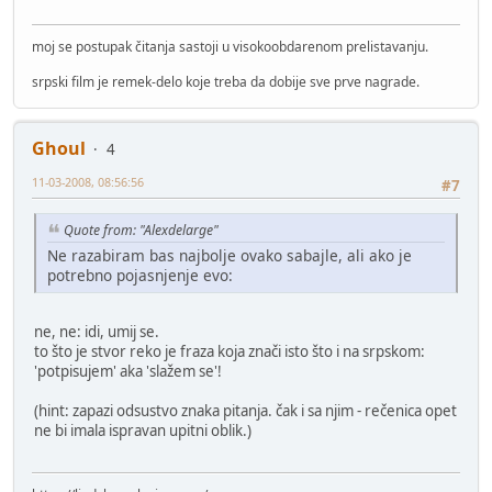
moj se postupak čitanja sastoji u visokoobdarenom prelistavanju.
srpski film je remek-delo koje treba da dobije sve prve nagrade.
Ghoul
4
11-03-2008, 08:56:56
#7
Quote from: "Alexdelarge"
Ne razabiram bas najbolje ovako sabajle, ali ako je
potrebno pojasnjenje evo:
ne, ne: idi, umij se.
to što je stvor reko je fraza koja znači isto što i na srpskom:
'potpisujem' aka 'slažem se'!
(hint: zapazi odsustvo znaka pitanja. čak i sa njim - rečenica opet
ne bi imala ispravan upitni oblik.)