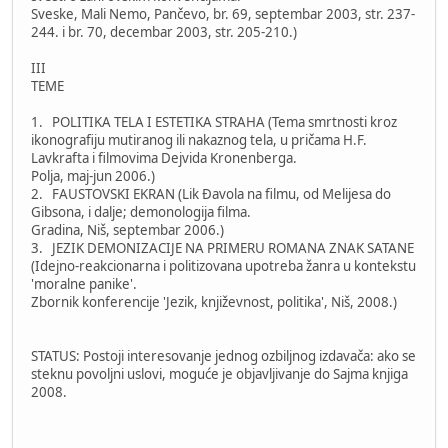
Sveske, Mali Nemo, Pančevo, br. 69, septembar 2003, str. 237-
244. i br. 70, decembar 2003, str. 205-210.)
III
TEME
1. POLITIKA TELA I ESTETIKA STRAHA (Tema smrtnosti kroz
ikonografiju mutiranog ili nakaznog tela, u pričama H.F.
Lavkrafta i filmovima Dejvida Kronenberga.
Polja, maj-jun 2006.)
2. FAUSTOVSKI EKRAN (Lik Đavola na filmu, od Melijesa do
Gibsona, i dalje; demonologija filma.
Gradina, Niš, septembar 2006.)
3. JEZIK DEMONIZACIJE NA PRIMERU ROMANA ZNAK SATANE
(Idejno-reakcionarna i politizovana upotreba žanra u kontekstu
'moralne panike'.
Zbornik konferencije 'Jezik, književnost, politika', Niš, 2008.)
STATUS: Postoji interesovanje jednog ozbiljnog izdavača: ako se
steknu povoljni uslovi, moguće je objavljivanje do Sajma knjiga
2008.