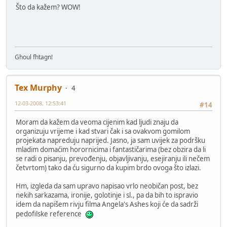
Što da kažem? WOW!
Ghoul fhtagn!
Tex Murphy
4
12-03-2008, 12:53:41
#14
Moram da kažem da veoma cijenim kad ljudi znaju da
organizuju vrijeme i kad stvari čak i sa ovakvom gomilom
projekata napreduju naprijed. Jasno, ja sam uvijek za podršku
mladim domaćim horornicima i fantastičarima (bez obzira da li
se radi o pisanju, prevođenju, objavljivanju, esejiranju ili nečem
četvrtom) tako da ću sigurno da kupim brdo ovoga što izlazi.
Hm, izgleda da sam upravo napisao vrlo neobičan post, bez
nekih sarkazama, ironije, golotinje i sl., pa da bih to ispravio
idem da napišem rivju filma Angela's Ashes koji će da sadrži
pedofilske reference