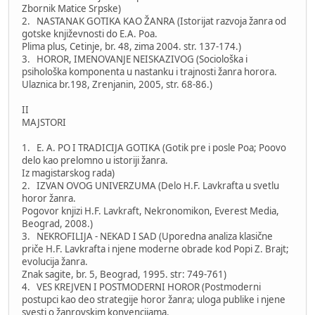
Zbornik Matice Srpske)
2. NASTANAK GOTIKA KAO ŽANRA (Istorijat razvoja žanra od
gotske književnosti do E.A. Poa.
Plima plus, Cetinje, br. 48, zima 2004. str. 137-174.)
3. HOROR, IMENOVANJE NEISKAZIVOG (Sociološka i
psihološka komponenta u nastanku i trajnosti žanra horora.
Ulaznica br.198, Zrenjanin, 2005, str. 68-86.)
II
MAJSTORI
1. E. A. PO I TRADICIJA GOTIKA (Gotik pre i posle Poa; Poovo
delo kao prelomno u istoriji žanra.
Iz magistarskog rada)
2. IZVAN OVOG UNIVERZUMA (Delo H.F. Lavkrafta u svetlu
horor žanra.
Pogovor knjizi H.F. Lavkraft, Nekronomikon, Everest Media,
Beograd, 2008.)
3. NEKROFILIJA - NEKAD I SAD (Uporedna analiza klasične
priče H.F. Lavkrafta i njene moderne obrade kod Popi Z. Brajt;
evolucija žanra.
Znak sagite, br. 5, Beograd, 1995. str: 749-761)
4. VES KREJVEN I POSTMODERNI HOROR (Postmoderni
postupci kao deo strategije horor žanra; uloga publike i njene
svesti o žanrovskim konvencijama.