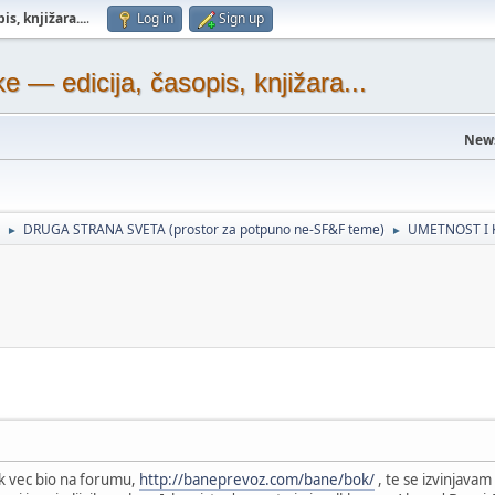
s, knjižara...
.
Log in
Sign up
— edicija, časopis, knjižara...
New
DRUGA STRANA SVETA (prostor za potpuno ne-SF&F teme)
UMETNOST I 
►
►
nk vec bio na forumu,
http://baneprevoz.com/bane/bok/
, te se izvinjavam