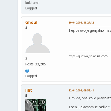
kokicama
Logged
Ghoul
10-04-2008, 18:27:12
4
hej, pa ovo je genijalno mest
https://ljudska_splacina.com/
3
Posts: 33,205
Logged
lilit
12-04-2008, 09:52:41
5
Hm, da, onaj ko je pravio izb
Loen, uglavnom se radi o *.pd