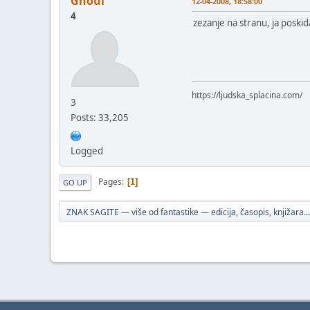
Ghoul
12-04-2008, 18:58:00
4
zezanje na stranu, ja poskid
https://ljudska_splacina.com/
3
Posts: 33,205
Logged
Pages
1
GO UP
ZNAK SAGITE — više od fantastike — edicija, časopis, knjižara...