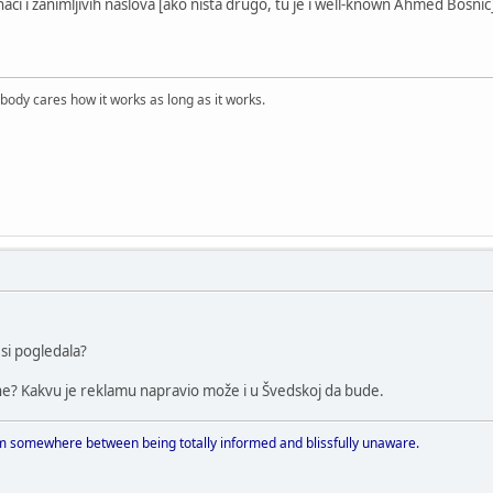
naci i zanimljivih naslova [ako nista drugo, tu je i well-known Ahmed Bosnic
obody cares how it works as long as it works.
 si pogledala?
e? Kakvu je reklamu napravio može i u Švedskoj da bude.
 somewhere between being totally informed and blissfully unaware.