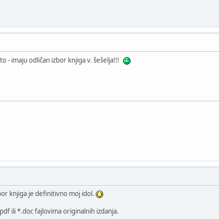
o - imaju odličan izbor knjiga v. šešelja!!!
or knjiga je definitivno moj idol.
f ili *.doc fajlovima originalnih izdanja.