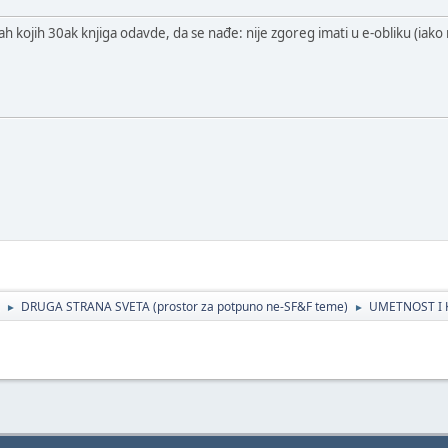
ah kojih 30ak knjiga odavde, da se nađe: nije zgoreg imati u e-obliku (iako
DRUGA STRANA SVETA (prostor za potpuno ne-SF&F teme)
UMETNOST I 
►
►