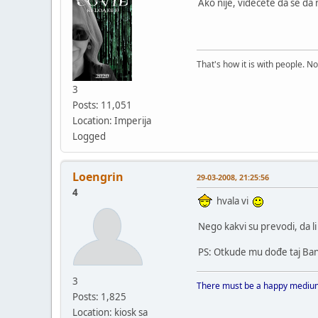
Ako nije, videcete da se da 
That's how it is with people. N
3
Posts: 11,051
Location: Imperija
Logged
Loengrin
29-03-2008, 21:25:56
4
hvala vi
Nego kakvi su prevodi, da li
PS: Otkude mu dođe taj Ban
3
There must be a happy medium
Posts: 1,825
Location: kiosk sa