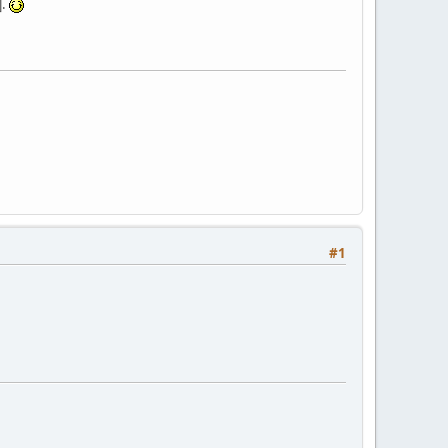
].
#1