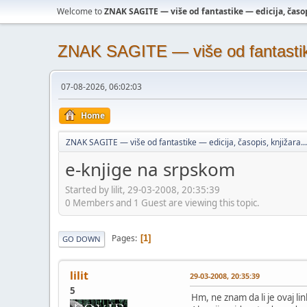
Welcome to
ZNAK SAGITE — više od fantastike — edicija, časopi
ZNAK SAGITE — više od fantastike 
07-08-2026, 06:02:03
Home
ZNAK SAGITE — više od fantastike — edicija, časopis, knjižara...
e-knjige na srpskom
Started by lilit, 29-03-2008, 20:35:39
0 Members and 1 Guest are viewing this topic.
Pages
1
GO DOWN
lilit
29-03-2008, 20:35:39
5
Hm, ne znam da li je ovaj li