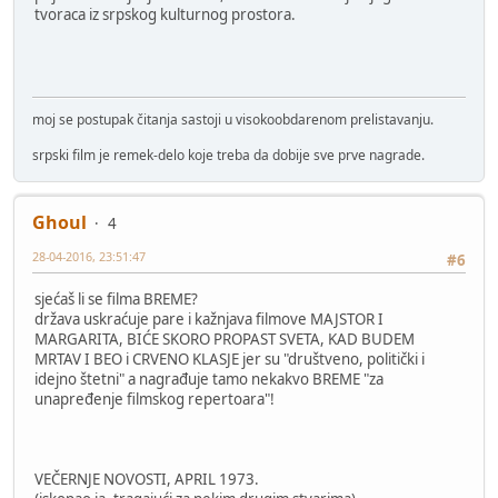
tvoraca iz srpskog kulturnog prostora.
moj se postupak čitanja sastoji u visokoobdarenom prelistavanju.
srpski film je remek-delo koje treba da dobije sve prve nagrade.
Ghoul
4
28-04-2016, 23:51:47
#6
sjećaš li se filma BREME?
država uskraćuje pare i kažnjava filmove MAJSTOR I
MARGARITA, BIĆE SKORO PROPAST SVETA, KAD BUDEM
MRTAV I BEO i CRVENO KLASJE jer su "društveno, politički i
idejno štetni" a nagrađuje tamo nekakvo BREME "za
unapređenje filmskog repertoara"!
VEČERNJE NOVOSTI, APRIL 1973.