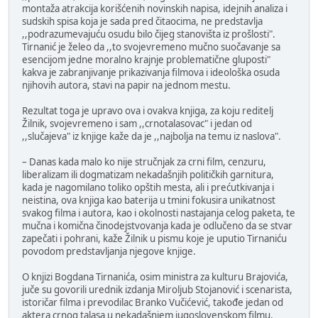
montaža atrakcija korišćenih novinskih napisa, idejnih analiza i
sudskih spisa koja je sada pred čitaocima, ne predstavlja
,,podrazumevajuću osudu bilo čijeg stanovišta iz prošlosti".
Tirnanić je želeo da ,,to svojevremeno mučno suočavanje sa
esencijom jedne moralno krajnje problematične gluposti"
kakva je zabranjivanje prikazivanja filmova i ideološka osuda
njihovih autora, stavi na papir na jednom mestu.
Rezultat toga je upravo ova i ovakva knjiga, za koju reditelj
Žilnik, svojevremeno i sam ,,crnotalasovac" i jedan od
,,slučajeva" iz knjige kaže da je ,,najbolja na temu iz naslova".
– Danas kada malo ko nije stručnjak za crni film, cenzuru,
liberalizam ili dogmatizam nekadašnjih političkih garnitura,
kada je nagomilano toliko opštih mesta, ali i prećutkivanja i
neistina, ova knjiga kao baterija u tmini fokusira unikatnost
svakog filma i autora, kao i okolnosti nastajanja celog paketa, te
mučna i komična činodejstvovanja kada je odlučeno da se stvar
zapečati i pohrani, kaže Žilnik u pismu koje je uputio Tirnaniću
povodom predstavljanja njegove knjige.
O knjizi Bogdana Tirnanića, osim ministra za kulturu Brajovića,
juče su govorili urednik izdanja Miroljub Stojanović i scenarista,
istoričar filma i prevodilac Branko Vučićević, takođe jedan od
aktera crnog talasa u nekadašnjem jugoslovenskom filmu.