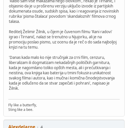
'Radio sam više makazama nego olovkom', rekao je Tirnanić, i
objasnio da je u proširenu verziju uključio izvode iz partijskih
dokumenata osude, sudskih spisa, kao i reagovanja iz novinskih
rubrika 'pisma čitalaca' povodom 'skandaloznih' filmova crnog
talasa.
Reditelj Želimir Žilnik, u čijem je čuvenom filmu 'Rani radovi'
igrao i Tirnanić, nalazi se trenutno u Njujorku, ali je na
promociju poslao pismo, uz ocenu da je reč o do sada najboljoj
knjizi na tu temu.
'Danas kada malo ko nije stručnjak za crni film, cenzuru,
liberalizam ili dogmatizam nekadašnjih političkih garnitura,
kada je nagomilano toliko opštih mesta, ali i prećutkivanja i
neistina, ova knjiga kao baterija u tmini fokusira unikatnost
svakog filma i autora, kao i mučna i komična činodejstvovanja
kada je odlučeno da se stvar zapečati i pohrani', napisao je
Žilnik.
Fly like a butterfly,
Sting like a bee.
Alexdelarge
4