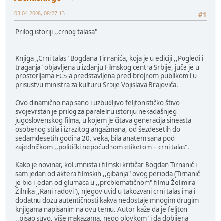
03-04-2008, 08:27:13
#1
Prilog istoriji ,,crnog talasa"
Knjiga ,,Crni talas" Bogdana Tirnanića, koja je u ediciji ,,Pogledi i
traganja" objavljena u izdanju Filmskog centra Srbije, juče je u
prostorijama FCS-a predstavljena pred brojnom publikom i u
prisustvu ministra za kulturu Srbije Vojislava Brajovića.
Ovo dinamično napisano i uzbudljivo feljtonističko štivo
svojevrstan je prilog za paralelnu istoriju nekadašnjeg
jugoslovenskog filma, u kojem je čitava generacija sineasta
osobenog stila i izrazitog angažmana, od šezdesetih do
sedamdesetih godina 20. veka, bila anatemisana pod
zajedničkom ,,politički nepoćudnom etiketom – crni talas".
Kako je novinar, kolumnista i filmski kritičar Bogdan Tirnanić i
sam jedan od aktera filmskih ,,gibanja" ovog perioda (Tirnanić
je bio i jedan od glumaca u ,,problematičnom" filmu Želimira
Žilnika ,,Rani radovi"), njegov uvid u takozvani crni talas ima i
dodatnu dozu autentičnosti kakva nedostaje mnogim drugim
knjigama napisanim na ovu temu. Autor kaže da je feljton
,,pisao suvo, više makazama, nego olovkom" i da dobijena