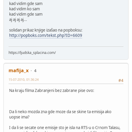
kad vidim gde sam
kad vidim ko sam
kad vidim gde sam
aj aj aj aj...
solidan prikaz knjige izašao na popboksu:
http://popboks.com/tekst.php?ID=6609
https://ljudska_splacina.com/
mafija_x
4
15-07-2010, 01:36:24
#4
Na kraju filma Zabranjeni bez zabrane pise ovo:
Da li neko mozda zna gde moze da se skine ta emisija ako
uopse ima?
I da li se secate one emisije sto je isla na RTS-u o Crnom Talasu,