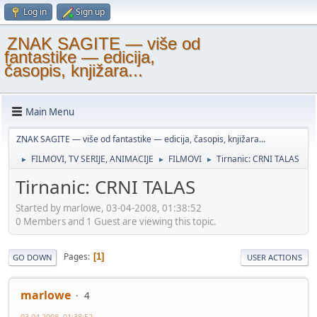
Log in
Sign up
ZNAK SAGITE — više od
fantastike — edicija,
časopis, knjižara...
Main Menu
ZNAK SAGITE — više od fantastike — edicija, časopis, knjižara...
FILMOVI, TV SERIJE, ANIMACIJE
FILMOVI
Tirnanic: CRNI TALAS
►
►
►
Tirnanic: CRNI TALAS
Started by marlowe, 03-04-2008, 01:38:52
0 Members and 1 Guest are viewing this topic.
Pages
1
GO DOWN
USER ACTIONS
marlowe
4
03-04-2008, 01:38:52