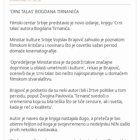
'CRNI TALAS' BOGDANA TIRNANIĆA
Filmski centar Srbije predstavio je novo izdanje, knjigu 'Crni
talas' autora Bogdana Tirnanića.
Ministar kulture Srbije Vojislav Brajović zahvalio je poznatom
filmskom kritičaru i novinaru što je osvetlio važan period
domaće kinematografije.
'Opredeljenje Ministarstva je da podrži takve značajne
doprinose u oblasti umetnosti i kulture', rekao je Brajović,
ocenivši da je 'crni talas' bio nešto najinspirativnije u domaćem
filmskom stvaralaštvu.
Brajović je podsetio da su neki autori bili i žrtve politike u tom
periodu, poput Živojina Pavlovića.'Tirnanić svedoči o
vremenima koja su bila teška što se tiče cenzure, ali i svetla,
kada je reč o kvalitetu'.
Autor je naveo da je knjiga nastajala dugo, a preteča je bio
obimni feljton od koga je svojevremeno u nedeljniku NIN izašlo
prvih nekoliko nastavaka.