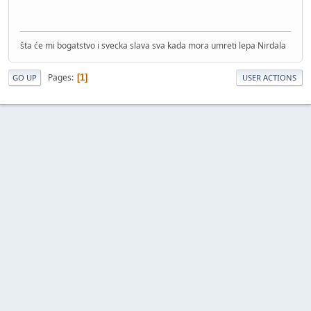
šta će mi bogatstvo i svecka slava sva kada mora umreti lepa Nirdala
Pages
1
GO UP
USER ACTIONS