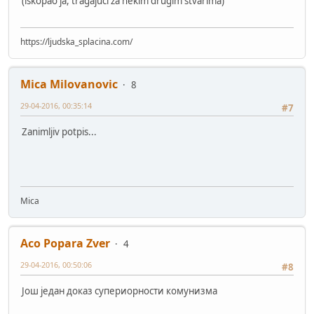
(iskopao ja, tragajući za nekim drugim stvarima)
https://ljudska_splacina.com/
Mica Milovanovic
8
29-04-2016, 00:35:14
#7
Zanimljiv potpis...
Mica
Aco Popara Zver
4
29-04-2016, 00:50:06
#8
Још један доказ супериорности комунизма