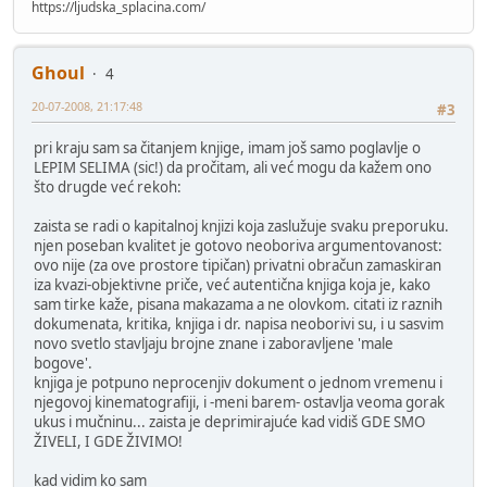
https://ljudska_splacina.com/
Ghoul
4
20-07-2008, 21:17:48
#3
pri kraju sam sa čitanjem knjige, imam još samo poglavlje o
LEPIM SELIMA (sic!) da pročitam, ali već mogu da kažem ono
što drugde već rekoh:
zaista se radi o kapitalnoj knjizi koja zaslužuje svaku preporuku.
njen poseban kvalitet je gotovo neoboriva argumentovanost:
ovo nije (za ove prostore tipičan) privatni obračun zamaskiran
iza kvazi-objektivne priče, već autentična knjiga koja je, kako
sam tirke kaže, pisana makazama a ne olovkom. citati iz raznih
dokumenata, kritika, knjiga i dr. napisa neoborivi su, i u sasvim
novo svetlo stavljaju brojne znane i zaboravljene 'male
bogove'.
knjiga je potpuno neprocenjiv dokument o jednom vremenu i
njegovoj kinematografiji, i -meni barem- ostavlja veoma gorak
ukus i mučninu... zaista je deprimirajuće kad vidiš GDE SMO
ŽIVELI, I GDE ŽIVIMO!
kad vidim ko sam