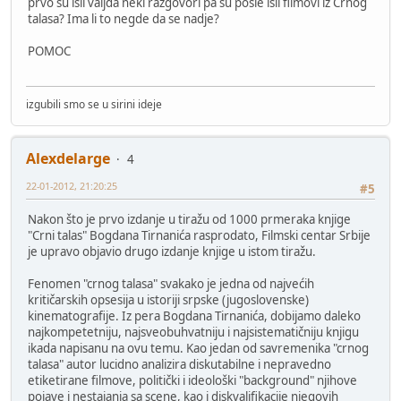
prvo su isli valjda neki razgovori pa su posle isli filmovi iz Crnog
talasa? Ima li to negde da se nadje?
POMOC
izgubili smo se u sirini ideje
Alexdelarge
4
22-01-2012, 21:20:25
#5
Nakon što je prvo izdanje u tiražu od 1000 prmeraka knjige
"Crni talas" Bogdana Tirnanića rasprodato, Filmski centar Srbije
je upravo objavio drugo izdanje knjige u istom tiražu.
Fenomen "crnog talasa" svakako je jedna od najvećih
kritičarskih opsesija u istoriji srpske (jugoslovenske)
kinematografije. Iz pera Bogdana Tirnanića, dobijamo daleko
najkompetetniju, najsveobuhvatniju i najsistematičniju knjigu
ikada napisanu na ovu temu. Kao jedan od savremenika "crnog
talasa" autor lucidno analizira diskutabilne i nepravedno
etiketirane filmove, politički i ideološki "background" njihove
pojave i nestajanja sa scene, kao i diskvalifikacije njegovih