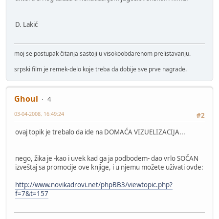
D. Lakić
moj se postupak čitanja sastoji u visokoobdarenom prelistavanju.
srpski film je remek-delo koje treba da dobije sve prve nagrade.
Ghoul
4
03-04-2008, 16:49:24
#2
ovaj topik je trebalo da ide na DOMAĆA VIZUELIZACIJA...
nego, žika je -kao i uvek kad ga ja podbodem- dao vrlo SOČAN
izveštaj sa promocije ove knjige, i u njemu možete uživati ovde:
http://www.novikadrovi.net/phpBB3/viewtopic.php?
f=7&t=157