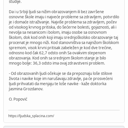
studije.
Da i u Srbiji ljudi sa nižim obrazovanjem ili bez završene
osnovne škole imaju i najveće probleme sa zdravljem, potvrdilo
je i domaće istraživanje. Najviše problema sa zdravljem, počev
od visokog krvnog pritiska, do šećerne bolesti, gojaznosti, ali i
nevolja sa nesanicom i bolom, imaju osobe sa osnovnom
školom, dok kod onih koji imaju srednjoškolsko obrazovanje taj
procenat je mnogo niži. Kod stanovništva sa najnižom školskom
spremom, visok krvni pritisak zabeležen je kod dve trećine,
odnosno kod čak 62,7 odsto onih Sa ovakvim stepenom
obrazovanja. Kod onih sa srednjom školom stanje je bilo
mnogo bolje: 36,3 odsto ima ovaj zdravstveni problem.
- Od obrazovanih ljudi očekuje se da prepoznaju loše stilove
života i navike koje im narušavaju zdravlje, pa će prosvećeni
ljudi prihvatati da menjaju te loše navike - kaže doktorka
Jasmina Grozdanov.
O. Popović
https://ljudska_splacina.com/