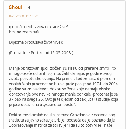
Ghoul
4
16-05-2008, 19:19:52
glupi i/ili neobrazovani kraće žive?
hm, ne znam baš...
Diploma produžava životni vek
(Preuzeto iz Politike od 15.05.2008.)
Manje obrazovani ljudi izloženi su riziku od prerane smrti, i to
mnogo češće od onih koji nisu žalili da najbolje godine svog
života posvete školovanju. Na primer, kod žena sa diplomom
visokih škola procenat onih koje puše pao je od 1974. do 2004.
godine sa 26 na devet, dok su se žene koje nemaju visoko
obrazovanje ove navike mnogo manje odricale -procenat je sa
37 pao na svega 25. Ovo je tek jedan od zaključaka studije koja
je juče objavljena u ,,Vašington postu".
Doktor medicinskih nauka Jasmina Grozdanov iz nacionalnog
Instituta za javno zdravlje Srbije, podseća da je poznato da je
,,obrazovanje matrica za zdravlje" i da su to potvrdile i naše