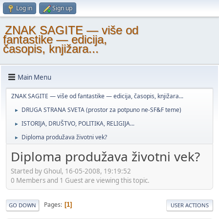
Log in
Sign up
ZNAK SAGITE — više od
fantastike — edicija,
časopis, knjižara...
Main Menu
ZNAK SAGITE — više od fantastike — edicija, časopis, knjižara...
DRUGA STRANA SVETA (prostor za potpuno ne-SF&F teme)
►
ISTORIJA, DRUŠTVO, POLITIKA, RELIGIJA...
►
Diploma produžava životni vek?
►
Diploma produžava životni vek?
Started by Ghoul, 16-05-2008, 19:19:52
0 Members and 1 Guest are viewing this topic.
Pages
1
GO DOWN
USER ACTIONS