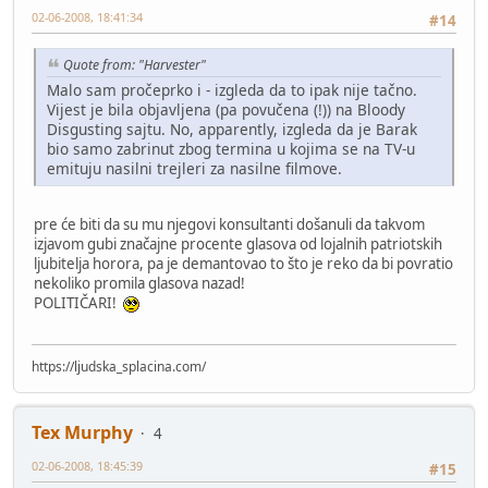
02-06-2008, 18:41:34
#14
Quote from: "Harvester"
Malo sam pročeprko i - izgleda da to ipak nije tačno.
Vijest je bila objavljena (pa povučena (!)) na Bloody
Disgusting sajtu. No, apparently, izgleda da je Barak
bio samo zabrinut zbog termina u kojima se na TV-u
emituju nasilni trejleri za nasilne filmove.
pre će biti da su mu njegovi konsultanti došanuli da takvom
izjavom gubi značajne procente glasova od lojalnih patriotskih
ljubitelja horora, pa je demantovao to što je reko da bi povratio
nekoliko promila glasova nazad!
POLITIČARI!
https://ljudska_splacina.com/
Tex Murphy
4
02-06-2008, 18:45:39
#15