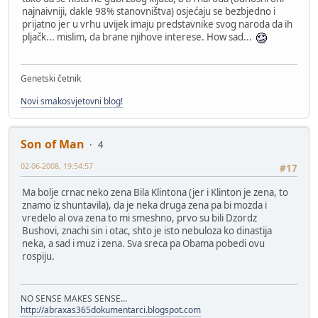
najnaivniji, dakle 98% stanovništva) osjećaju se bezbjedno i
prijatno jer u vrhu uvijek imaju predstavnike svog naroda da ih
pljačk... mislim, da brane njihove interese. How sad...
Genetski četnik
Novi smakosvjetovni blog!
Son of Man
4
02-06-2008, 19:54:57
#17
Ma bolje crnac neko zena Bila Klintona (jer i Klinton je zena, to
znamo iz shuntavila), da je neka druga zena pa bi mozda i
vredelo al ova zena to mi smeshno, prvo su bili Dzordz
Bushovi, znachi sin i otac, shto je isto nebuloza ko dinastija
neka, a sad i muz i zena. Sva sreca pa Obama pobedi ovu
rospiju.
NO SENSE MAKES SENSE...
http://abraxas365dokumentarci.blogspot.com