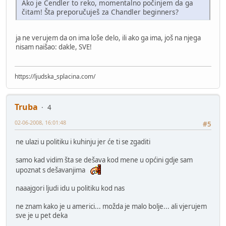
Ako je Čendler to reko, momentalno počinjem da ga
čitam! Šta preporučuješ za Chandler beginners?
ja ne verujem da on ima loše delo, ili ako ga ima, još na njega
nisam naišao: dakle, SVE!
https://ljudska_splacina.com/
Truba
4
02-06-2008, 16:01:48
#5
ne ulazi u politiku i kuhinju jer će ti se zgaditi
samo kad vidim šta se dešava kod mene u općini gdje sam
upoznat s dešavanjima
naaajgori ljudi idu u politiku kod nas
ne znam kako je u americi... možda je malo bolje... ali vjerujem
sve je u pet deka