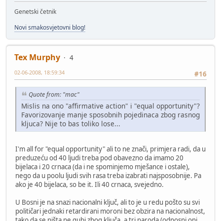
Genetski četnik
Novi smakosvjetovni blog!
Tex Murphy
4
02-06-2008, 18:59:34
#16
Quote from: "mac"
Mislis na ono "affirmative action" i "equal opportunity"?
Favorizovanje manje sposobnih pojedinaca zbog rasnog
kljuca? Nije to bas toliko lose...
I'm all for "equal opportunity" ali to ne znači, primjera radi, da u
preduzeću od 40 ljudi treba pod obavezno da imamo 20
bijelaca i 20 crnaca (da i ne spominjemo mješance i ostale),
nego da u poolu ljudi svih rasa treba izabrati najsposobnije. Pa
ako je 40 bijelaca, so be it. Ili 40 crnaca, svejedno.
U Bosni je na snazi nacionalni ključ, ali to je u redu pošto su svi
političari jednaki retardirani moroni bez obzira na nacionalnost,
tako da se ništa ne gubi zbog ključa, a tri naroda (odnosni oni