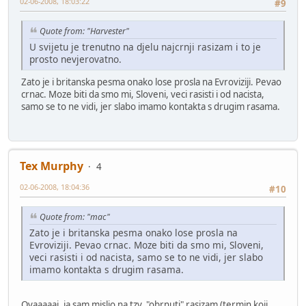
02-06-2008, 18:03:22
#9
Quote from: "Harvester"
U svijetu je trenutno na djelu najcrnji rasizam i to je
prosto nevjerovatno.
Zato je i britanska pesma onako lose prosla na Evroviziji. Pevao
crnac. Moze biti da smo mi, Sloveni, veci rasisti i od nacista,
samo se to ne vidi, jer slabo imamo kontakta s drugim rasama.
Tex Murphy
4
02-06-2008, 18:04:36
#10
Quote from: "mac"
Zato je i britanska pesma onako lose prosla na
Evroviziji. Pevao crnac. Moze biti da smo mi, Sloveni,
veci rasisti i od nacista, samo se to ne vidi, jer slabo
imamo kontakta s drugim rasama.
Ovaaaaaj, ja sam mislio na tzv. "obrnuti" rasizam (termin koji