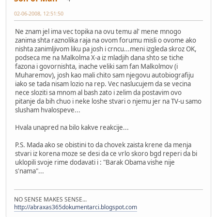
02-06-2008, 12:51:50
Ne znam jel ima vec topika na ovu temu al' mene mnogo
zanima shta raznolika raja na ovom forumu misli o ovome ako
nishta zanimljivom liku pa josh i crncu...meni izgleda skroz OK,
podseca me na Malkolma X-a iz mladjih dana shto se tiche
fazona i govornishta, inache veliki sam fan Malkolmov (i
Muharemov), josh kao mali chito sam njegovu autobiografiju
iako se tada nisam lozio na rep. Vec naslucujem da se vecina
nece sloziti sa mnom al bash zato i zelim da postavim ovo
pitanje da bih chuo i neke loshe stvari o njemu jer na TV-u samo
slusham hvalospeve...
Hvala unapred na bilo kakve reakcije...
P.S. Mada ako se obistini to da chovek zaista krene da menja
stvari iz korena moze se desi da ce vrlo skoro bgd reperi da bi
uklopili svoje rime dodavati i : "Barak Obama vishe nije
s'nama"...
NO SENSE MAKES SENSE...
http://abraxas365dokumentarci.blogspot.com