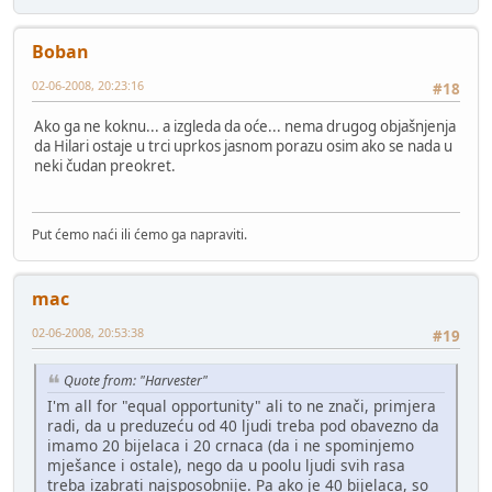
Boban
02-06-2008, 20:23:16
#18
Ako ga ne koknu... a izgleda da oće... nema drugog objašnjenja
da Hilari ostaje u trci uprkos jasnom porazu osim ako se nada u
neki čudan preokret.
Put ćemo naći ili ćemo ga napraviti.
mac
02-06-2008, 20:53:38
#19
Quote from: "Harvester"
I'm all for "equal opportunity" ali to ne znači, primjera
radi, da u preduzeću od 40 ljudi treba pod obavezno da
imamo 20 bijelaca i 20 crnaca (da i ne spominjemo
mješance i ostale), nego da u poolu ljudi svih rasa
treba izabrati najsposobnije. Pa ako je 40 bijelaca, so