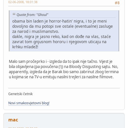
02-06-2008, 18:01:38
#8
Quote from: "Ghoul"
obama bin laden je horror-hatin' nigra, i to je meni
dovoljno da mu potopi sve ostale (eventualne) zasluge
za narod i muslimanstvo.
dakle, nigra je jasno reko, kad on dođe na vlas, staće
zavrat tom gnjusnom hororu i njegovom uticaju na
krhku mladež!
Malo sam pročeprko i - izgleda da to ipak nije tačno. Vijest je
bila objavljena (pa povučena (!)) na Bloody Disgusting sajtu. No,
apparently, izgleda da je Barak bio samo zabrinut zbog termina
u kojima se na TV-u emituju nasilni trejleri za nasilne filmove.
Genetski četnik
Novi smakosvjetovni blog!
mac