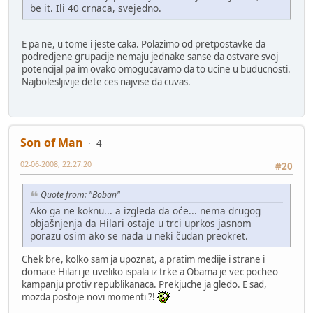
be it. Ili 40 crnaca, svejedno.
E pa ne, u tome i jeste caka. Polazimo od pretpostavke da
podredjene grupacije nemaju jednake sanse da ostvare svoj
potencijal pa im ovako omogucavamo da to ucine u buducnosti.
Najbolesljivije dete ces najvise da cuvas.
Son of Man
4
02-06-2008, 22:27:20
#20
Quote from: "Boban"
Ako ga ne koknu... a izgleda da oće... nema drugog
objašnjenja da Hilari ostaje u trci uprkos jasnom
porazu osim ako se nada u neki čudan preokret.
Chek bre, kolko sam ja upoznat, a pratim medije i strane i
domace Hilari je uveliko ispala iz trke a Obama je vec pocheo
kampanju protiv republikanaca. Prekjuche ja gledo. E sad,
mozda postoje novi momenti ?!