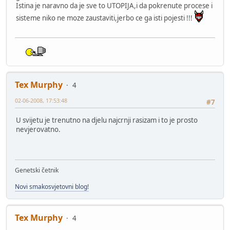
Istina je naravno da je sve to UTOPIJA,i da pokrenute procese i
sisteme niko ne moze zaustaviti,jerbo ce ga isti pojesti !!!
Tex Murphy
4
02-06-2008, 17:53:48
#7
U svijetu je trenutno na djelu najcrnji rasizam i to je prosto
nevjerovatno.
Genetski četnik
Novi smakosvjetovni blog!
Tex Murphy
4