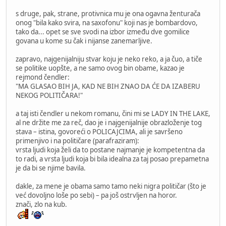
s druge, pak, strane, protivnica mu je ona ogavna ženturača
onog "bila kako svira, na saxofonu" koji nas je bombardovo,
tako da... opet se sve svodi na izbor između dve gomilice
govana u kome su čak i nijanse zanemarljive.
zapravo, najgenijalniju stvar koju je neko reko, a ja čuo, a tiče
se politike uopšte, a ne samo ovog bin obame, kazao je
rejmond čendler:
"MA GLASAO BIH JA, KAD NE BIH ZNAO DA ĆE DA IZABERU
NEKOG POLITIČARA!"
a taj isti čendler u nekom romanu, čini mi se LADY IN THE LAKE,
al ne držite me za reč, dao je i najgenijalnije obrazloženje tog
stava – istina, govoreći o POLICAJCIMA, ali je savršeno
primenjivo i na političare (parafraziram):
vrsta ljudi koja želi da to postane najmanje je kompetentna da
to radi, a vrsta ljudi koja bi bila idealna za taj posao prepametna
je da bi se njime bavila.
dakle, za mene je obama samo tamo neki nigra političar (što je
već dovoljno loše po sebi) – pa još ostrvljen na horor.
znači, zlo na kub.