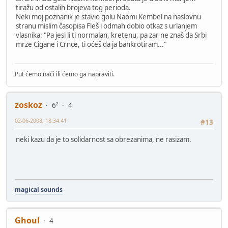
tiražu od ostalih brojeva tog perioda.
Neki moj poznanik je stavio golu Naomi Kembel na naslovnu
stranu mislim časopisa Fleš i odmah dobio otkaz s urlanjem
vlasnika: "Pa jesi li ti normalan, kretenu, pa zar ne znaš da Srbi
mrze Cigane i Crnce, ti oćeš da ja bankrotiram..."
Put ćemo naći ili ćemo ga napraviti.
zoskoz
6²
4
02-06-2008, 18:34:41
#13
neki kazu da je to solidarnost sa obrezanima, ne rasizam.
magical sounds
Ghoul
4