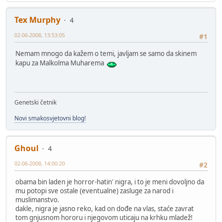
Tex Murphy
4
02-06-2008, 13:53:05
#1
Nemam mnogo da kažem o temi, javljam se samo da skinem
kapu za Malkolma Muharema
Genetski četnik
Novi smakosvjetovni blog!
Ghoul
4
02-06-2008, 14:00:20
#2
obama bin laden je horror-hatin' nigra, i to je meni dovoljno da
mu potopi sve ostale (eventualne) zasluge za narod i
muslimanstvo.
dakle, nigra je jasno reko, kad on dođe na vlas, staće zavrat
tom gnjusnom hororu i njegovom uticaju na krhku mladež!