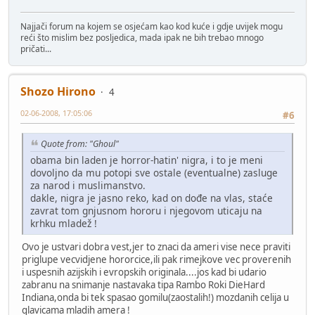
Najjači forum na kojem se osjećam kao kod kuće i gdje uvijek mogu
reći što mislim bez posljedica, mada ipak ne bih trebao mnogo
pričati...
Shozo Hirono
4
02-06-2008, 17:05:06
#6
Quote from: "Ghoul"
obama bin laden je horror-hatin' nigra, i to je meni
dovoljno da mu potopi sve ostale (eventualne) zasluge
za narod i muslimanstvo.
dakle, nigra je jasno reko, kad on dođe na vlas, staće
zavrat tom gnjusnom hororu i njegovom uticaju na
krhku mladež !
Ovo je ustvari dobra vest,jer to znaci da ameri vise nece praviti
priglupe vecvidjene hororcice,ili pak rimejkove vec proverenih
i uspesnih azijskih i evropskih originala....jos kad bi udario
zabranu na snimanje nastavaka tipa Rambo Roki DieHard
Indiana,onda bi tek spasao gomilu(zaostalih!) mozdanih celija u
glavicama mladih amera !