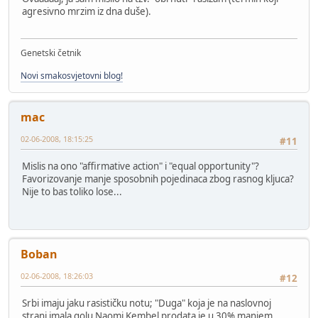
agresivno mrzim iz dna duše).
Genetski četnik
Novi smakosvjetovni blog!
mac
02-06-2008, 18:15:25
#11
Mislis na ono "affirmative action" i "equal opportunity"?
Favorizovanje manje sposobnih pojedinaca zbog rasnog kljuca?
Nije to bas toliko lose...
Boban
02-06-2008, 18:26:03
#12
Srbi imaju jaku rasističku notu; "Duga" koja je na naslovnoj
strani imala golu Naomi Kembel prodata je u 30% manjem