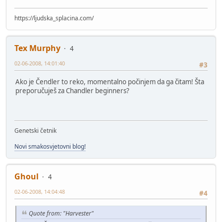
https://ljudska_splacina.com/
Tex Murphy
4
02-06-2008, 14:01:40
#3
Ako je Čendler to reko, momentalno počinjem da ga čitam! Šta
preporučuješ za Chandler beginners?
Genetski četnik
Novi smakosvjetovni blog!
Ghoul
4
02-06-2008, 14:04:48
#4
Quote from: "Harvester"