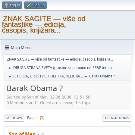
Log in
Sign up
ZNAK SAGITE — više od
fantastike — edicija,
časopis, knjižara...
Main Menu
ZNAK SAGITE — više od fantastike — edicija, časopis, knjižara...
DRUGA STRANA SVETA (prostor za potpuno ne-SF&F teme)
►
ISTORIJA, DRUŠTVO, POLITIKA, RELIGIJA...
Barak Obama ?
►
►
Barak Obama ?
Started by Son of Man, 02-06-2008, 12:51:50
0 Members and 1 Guest are viewing this topic.
Pages
1
GO DOWN
USER ACTIONS
Son of Man
4