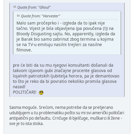
Quote from: "Ghoul"
Quote from: "Harvester"
Malo sam pročeprko i - izgleda da to ipak nije
tačno. Vijest je bila objavljena (pa povučena (!)) na
Bloody Disgusting sajtu. No, apparently, izgleda da
je Barak bio samo zabrinut zbog termina u kojima
se na TV-u emituju nasilni trejleri za nasilne
filmove.
pre će biti da su mu njegovi konsultanti došanuli da
takvom izjavom gubi značajne procente glasova od
lojalnih patriotskih ljubitelja horora, pa je demantovao
to što je reko da bi povratio nekoliko promila glasova
nazad!
POLITIČARI!
Sasma moguće. Srećom, nema potrebe da se pretjerano
udubljujem u tu problematiku pošto su mi svi američki političari
antipatični po defaultu. Crnčuge ili bjelčuge, muškarci ili žene -
sve je to ista stoka.