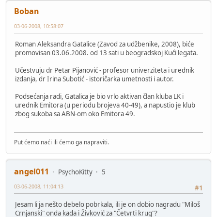
Boban
03-06-2008, 10:58:07
Roman Aleksandra Gatalice (Zavod za udžbenike, 2008), biće
promovisan 03.06.2008. od 13 sati u beogradskoj Kući legata.
Učestvuju dr Petar Pijanović - profesor univerziteta i urednik
izdanja, dr Irina Subotić - istoričarka umetnosti i autor.
Podsećanja radi, Gatalica je bio vrlo aktivan član kluba LK i
urednik Emitora (u periodu brojeva 40-49), a napustio je klub
zbog sukoba sa ABN-om oko Emitora 49.
Put ćemo naći ili ćemo ga napraviti.
angel011
PsychoKitty
5
03-06-2008, 11:04:13
#1
Jesam li ja nešto debelo pobrkala, ili je on dobio nagradu "Miloš
Crnjanski" onda kada i Živković za "Četvrti krug"?