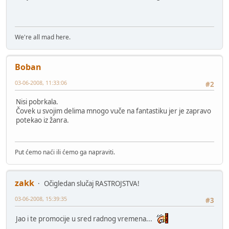
We're all mad here.
Boban
03-06-2008, 11:33:06
#2
Nisi pobrkala.
Čovek u svojim delima mnogo vuče na fantastiku jer je zapravo
potekao iz žanra.
Put ćemo naći ili ćemo ga napraviti.
zakk
Očigledan slučaj RASTROJSTVA!
03-06-2008, 15:39:35
#3
Jao i te promocije u sred radnog vremena...