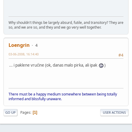
Why shouldn't things be largely absurd, futile, and transitory? They are
so, and we are so, and they and we go very well together.
Loengrin
4
03-06-2008, 16:14:40
#4
... i paklene vrućine (ok, danas malo pirka, ali ipak
)
There must be a happy medium somewhere between being totally
informed and blissfully unaware.
Pages
1
GO UP
USER ACTIONS