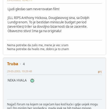
Ljudi gledao sam neverovatan film!
JILL RIPS Anthony Hickoxa, Douglasovog sina, sa Dolph
Lundgrenom. To je bestidan miniscule budget period
(seventies) triler sa dovoljno bizarnosti da se zacenite.
Obavezno stivo! Ima ga na originalu!
Nema potrebe da zalis me, mene je vec sram
Nema potrebe da hvalis me, dobro ja to znam
Truba
4
29-05-2003, 19:29:48
#1
NEKA HVALA
Najjači forum na kojem se osjećam kao kod kuće i gdje uvijek mogu
reći što mislim bez posljedica, mada ipak ne bih trebao mnogo