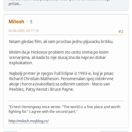
pričati...
Milosh
5
02-06-2003, 05:17:18
#2
Nisam gledao film, ali sam procitao jednu pljuvacku kritiku.
Mislim da je Hickoxov problem sto cesto snima po losim
scenarijima, ali kada to nije slucaj zna da napravi dobar
exploatation.
Najbolji primer je njegov Full Eclipse iz 1993-e, koji je pisao
Richard Christian Matheson. Fenomenalan spoj cistokrvne
akcije i horora (vukodlaci) sa odlicnim castom - Mario van
Peebles, Patsy Kensit i Bruce Payne.
"Ernest Hemingway once wrote: "The world is a fine place and worth
fighting for." I agree with the second part."
http://milosh.mojblog.rs/