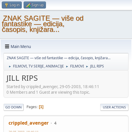
Log in
Sign up
ZNAK SAGITE — više od
fantastike — edicija,
časopis, knjižara...
Main Menu
ZNAK SAGITE — više od fantastike — edicija, časopis, knjižara...
FILMOVI, TV SERIJE, ANIMACIJE
FILMOVI
JILL RIPS
►
►
►
JILL RIPS
Started by crippled_avenger, 29-05-2003, 18:46:11
0 Members and 1 Guest are viewing this topic.
Pages
1
GO DOWN
USER ACTIONS
crippled_avenger
4
29-05-2003, 18:46:11