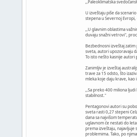
,,Paleoklimatska svedočanst
U izveštaju piše da scenari
stepena u Severnoj Evropi, d
,,U glavnim oblastima važni
duvaju snažni vetrovi", proc
Bezbednosni izveštaj zatim
sveta, autori upozoravaju da
To isto nešto kasnije autori
Zanimljiv je izveštaj austra
trave za 15 odsto, što izaz
mleka koje daju krave, kao 
,,Sa preko 400 miliona ljud
stabilnost."
Pentagonovi autori su pobor
sveta rasti 0,27 stepeni Ce
dana sa najvišom temperatur
uglavnom će nestati do let
prema izveštaju, najavljuje
problemima. Tako, po njima, 