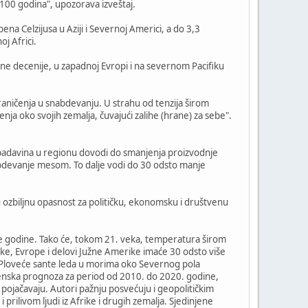
 100 godina", upozorava izveštaj.
a Celzijusa u Aziji i Severnoj Americi, a do 3,3
oj Africi.
ne decenije, u zapadnoj Evropi i na severnom Pacifiku
aničenja u snabdevanju. U strahu od tenzija širom
nja oko svojih zemalja, čuvajući zalihe (hrane) za sebe".
je padavina u regionu dovodi do smanjenja proizvodnje
nabdevanje mesom. To dalje vodi do 30 odsto manje
u ozbiljnu opasnost za političku, ekonomsku i društvenu
dve godine. Tako će, tokom 21. veka, temperatura širom
ike, Evrope i delovi Južne Amerike imaće 30 odsto više
j. Ploveće sante leda u morima oko Severnog pola
enska prognoza za period od 2010. do 2020. godine,
 pojačavaju. Autori pažnju posvećuju i geopolitičkim
prilivom ljudi iz Afrike i drugih zemalja. Sjedinjene