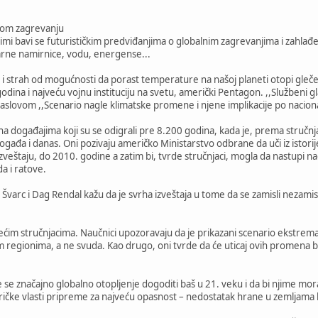
nom zagrevanju
limi bavi se futurističkim predviđanjima o globalnim zagrevanjima i zahlađ
rne namirnice, vodu, energense...
i strah od mogućnosti da porast temperature na našoj planeti otopi glečer
odina i najveću vojnu instituciju na svetu, američki Pentagon. ,,Službeni gla
aslovom ,,Scenario nagle klimatske promene i njene implikacije po nacio
 na događajima koji su se odigrali pre 8.200 godina, kada je, prema stručnj
gađa i danas. Oni pozivaju američko Ministarstvo odbrane da uči iz istorij
zveštaju, do 2010. godine a zatim bi, tvrde stručnjaci, mogla da nastupi n
a i ratove.
 Švarc i Dag Rendal kažu da je svrha izveštaja u tome da se zamisli nezamisl
ećim stručnjacima. Naučnici upozoravaju da je prikazani scenario ekstreman
im regionima, a ne svuda. Kao drugo, oni tvrde da će uticaj ovih promena b
e se značajno globalno otopljenje dogoditi baš u 21. veku i da bi njime mo
ičke vlasti pripreme za najveću opasnost – nedostatak hrane u zemljama k