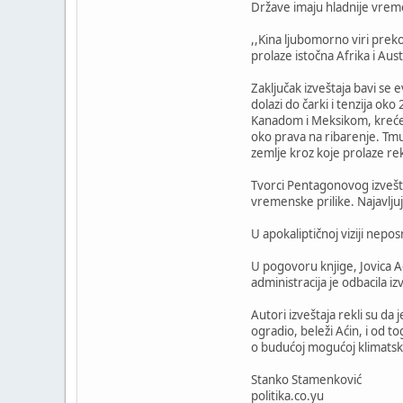
Države imaju hladnije vreme
,,Kina ljubomorno viri prek
prolaze istočna Afrika i Austr
Zaključak izveštaja bavi se
dolazi do čarki i tenzija ok
Kanadom i Meksikom, kreće ta
oko prava na ribarenje. Tmu
zemlje kroz koje prolaze re
Tvorci Pentagonovog izvešta
vremenske prilike. Najavljuj
U apokaliptičnoj viziji nepo
U pogovoru knjige, Jovica A
administracija je odbacila 
Autori izveštaja rekli su d
ogradio, beleži Aćin, i od 
o budućoj mogućoj klimatsko
Stanko Stamenković
politika.co.yu