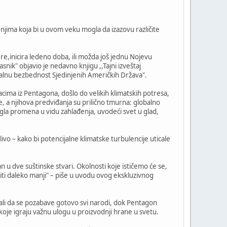
enjima koja bi u ovom veku mogla da izazovu različite
e,inicira ledeno doba, ili možda još jednu Nojevu
snik" objavio je nedavno knjigu ,,Tajni izveštaj
nalnu bezbednost Sjedinjenih Američkih Država".
acima iz Pentagona, došlo do velikih klimatskih potresa,
e, a njihova predviđanja su prilično tmurna: globalno
agla promena u vidu zahlađenja, uvodeći svet u glad,
ivo – kako bi potencijalne klimatske turbulencije uticale
 u dve suštinske stvari. Okolnosti koje ističemo će se,
iti daleko manji" – piše u uvodu ovog ekskluzivnog
rali da se pozabave gotovo svi narodi, dok Pentagon
oje igraju važnu ulogu u proizvodnji hrane u svetu.