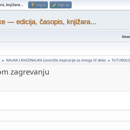
s, knjižara...
.
Log in
Sign up
— edicija, časopis, knjižara...
New
NAUKA I KVAZINAUKA (izvorište inspiracije za mnoga SF dela)
FUTUROLO
►
►
om zagrevanju