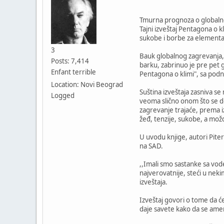
Tmurna prognoza o global
Tajni izveštaj Pentagona o k
sukobe i borbe za elementa
3
Bauk globalnog zagrevanja, 
Posts: 7,414
barku, zabrinuo je pre pet g
Enfant terrible
Pentagona o klimi", sa podn
Location: Novi Beograd
Suština izveštaja zasniva se
Logged
veoma slično onom što se do
zagrevanje trajaće, prema i
žeđ, tenzije, sukobe, a možd
U uvodu knjige, autori Piter
na SAD.
,,Imali smo sastanke sa vod
najverovatnije, steći u nek
izveštaja.
Izveštaj govori o tome da ć
daje savete kako da se amer