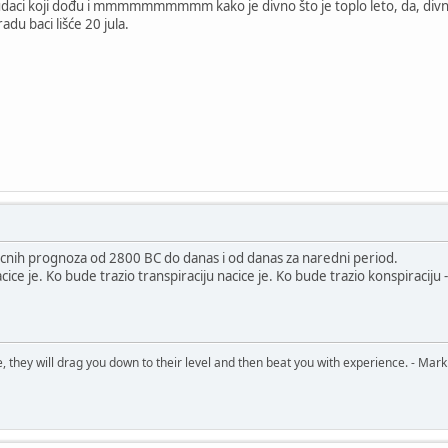
 ludaci koji dođu i mmmmmmmmmm kako je divno što je toplo leto, da, divn
adu baci lišće 20 jula.
cnih prognoza od 2800 BC do danas i od danas za naredni period.
acice je. Ko bude trazio transpiraciju nacice je. Ko bude trazio konspiracij
, they will drag you down to their level and then beat you with experience. - Mark