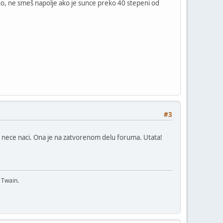
o, ne smeš napolje ako je sunce preko 40 stepeni od
#3
u - nece naci. Ona je na zatvorenom delu foruma. Utata!
 Twain.