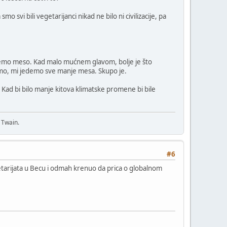
svi bili vegetarijanci nikad ne bilo ni civilizacije, pa
jedemo meso. Kad malo mućnem glavom, bolje je što
ismo, mi jedemo sve manje mesa. Skupo je.
Kad bi bilo manje kitova klimatske promene bi bile
 Twain.
#6
tarijata u Becu i odmah krenuo da prica o globalnom