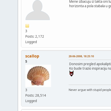
Mene izbacuju iz takta oni
horizonta a pola stabala u gr
3
Posts: 2,172
Logged
scallop
28-06-2008, 18:25:10
5
Donosim pregled apokalipti
Ko bude trazio inspiraciju n
3
Never argue with stupid people
Posts: 28,514
Logged