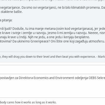
getarijance. Da smo svi vegetarijanci, ne bi bilo klimatskih promena. Da smo 
a staklene bašte.
a pitanja:
jardi ljudi? Doduše, tu ima manje metana (osim kod vegetarijanaca), jer 
krave i svinje i zemlje u razvoju. Jesmo li mi zemlja u razvoju. Neeee, n
naju krave u Indiji. Njih ne jedu, a one jedu i kenjaju besplatno.
kitovima? Da ukinemo Greenpeace? Oni štite one koji zagađuju atmosferu. 
, they will drag you down to their level and then beat you with experience. - Mark
c postavljen za Direktora Economics and Environment odeljenja OEBS Sekre
obody cares how it works as long as it works.