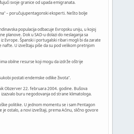
đujući svoje granice od upada emigranata.
ima" – poručujupentagonski eksperti. Nešto bolje
andinavska populacija odbacuje Evropsku uniju, u kojoj
vojne planove. Dok u SAD-u dolazi do neslaganja sa
z Evrope. Španski i portugalski ribari mogli bi da zarate
e nafte. U izveštaju piše da su pod velikom pretnjom
ima obilne resurse koji mogu da izdrže oštrije
i sukobi postati endemske odlike života".
ljnik Obzerver 22. februara 2004. godine. Bušova
je izazvalo buru negodovanja od strane klimatologa.
ekološke politike. U jednom momentu se i sam Pentagon
e ostalo, a novi izveštaji, prema Aćinu, slično govore