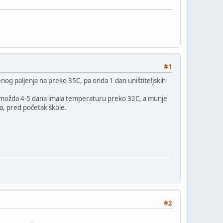
#1
nog paljenja na preko 35C, pa onda 1 dan uništiteljskih
ta, možda 4-5 dana imala temperaturu preko 32C, a munje
sta, pred početak škole.
#2