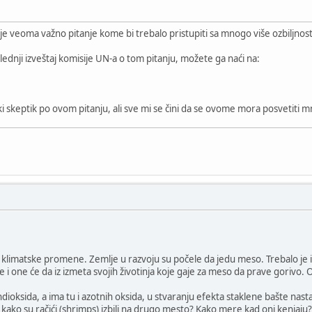
e veoma važno pitanje kome bi trebalo pristupiti sa mnogo više ozbiljnosti,
ednji izveštaj komisije UN-a o tom pitanju, možete ga naći na:
i skeptik po ovom pitanju, ali sve mi se čini da se ovome mora posvetiti m
klimatske promene. Zemlje u razvoju su počele da jedu meso. Trebalo je i dalj
e i one će da iz izmeta svojih životinja koje gaje za meso da prave gorivo. O
dioksida, a ima tu i azotnih oksida, u stvaranju efekta staklene bašte nast
kako su račići (shrimps) izbili na drugo mesto? Kako mere kad oni kenjaju? 