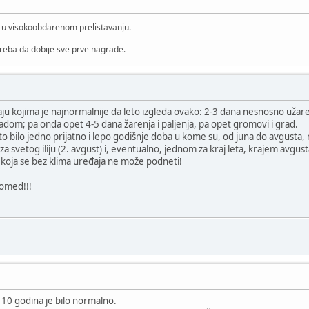
i u visokoobdarenom prelistavanju.
treba da dobije sve prve nagrade.
ju kojima je najnormalnije da leto izgleda ovako: 2-3 dana nesnosno užare
radom; pa onda opet 4-5 dana žarenja i paljenja, pa opet gromovi i grad.
eto bilo jedno prijatno i lepo godišnje doba u kome su, od juna do avgus
 za svetog iliju (2. avgust) i, eventualno, jednom za kraj leta, krajem avgu
 koja se bez klima uređaja ne može podneti!
oomed!!!
 10 godina je bilo normalno.