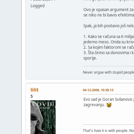
Logged
Ovo je opasan argument za ve
se niko ne bi bavio efektim
Ipak, ja bih postavio još nek
1. Kako se računa sa 6 mili
jedemo meso. Onda su krive 
2. Sa kojim faktorom se raču
3. Šta ćemo sa slonovima i 
sporije.
Never argue with stupid people
lilit
04-12-2008, 10:38:13
5
Evo sad je Goran Svilanovi
zagrevanju.
That's how it is with people. N