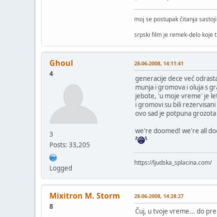
moj se postupak čitanja sastoj
srpski film je remek-delo koje 
Ghoul
28-06-2008, 14:11:41
4
generacije dece već odrasta
munja i gromova i oluja s g
jebote, 'u moje vreme' je l
i gromovi su bili rezervisani
ovo sad je potpuna grozota
we're doomed! we're all d
3
Posts: 33,205
https://ljudska_splacina.com/
Logged
Mixitron M. Storm
28-06-2008, 14:28:27
8
Čuj, u tvoje vreme... do pre