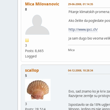
Mica Milovanovic
29-06-2008, 01:14:35
8
Pitanje klimatskih promena j
Ako želite da pogledate posl
http://www.ipcc.ch/
Ja sam dugo bio veoma velik
3
Mica
Posts: 8,665
Logged
scallop
04-12-2008, 10:28:34
5
Evo, sad znamo ko je kriv za 
Razvijene zemlje su pristojn
3
Ispostavilo se da 18% ugljen
Mnogo. Jedino mi nije jasno 
Posts: 28,514