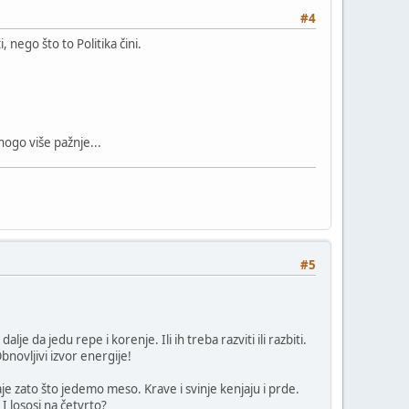
#4
 nego što to Politika čini.
nogo više pažnje...
#5
e da jedu repe i korenje. Ili ih treba razviti ili razbiti.
bnovljivi izvor energije!
aje zato što jedemo meso. Krave i svinje kenjaju i prde.
I lososi na četvrto?