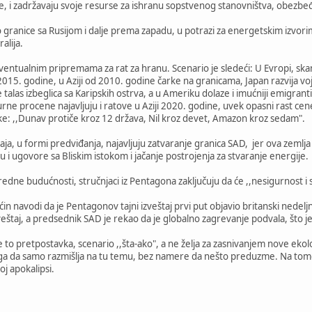
, i zadržavaju svoje resurse za ishranu sopstvenog stanovništva, obezbe
o granice sa Rusijom i dalje prema zapadu, u potrazi za energetskim izvor
alija.
 eventualnim pripremama za rat za hranu. Scenario je sledeći: U Evropi, sk
o 2015. godine, u Aziji od 2010. godine čarke na granicama, Japan razvija 
las izbeglica sa Karipskih ostrva, a u Ameriku dolaze i imućniji emigranti i
rne procene najavljuju i ratove u Aziji 2020. godine, uvek opasni rast cen
ke: ,,Dunav protiče kroz 12 država, Nil kroz devet, Amazon kroz sedam".
ja, u formi predviđanja, najavljuju zatvaranje granica SAD, jer ova zemlja 
u i ugovore sa Bliskim istokom i jačanje postrojenja za stvaranje energije.
sredne budućnosti, stručnjaci iz Pentagona zaključuju da će ,,nesigurnost 
ćin navodi da je Pentagonov tajni izveštaj prvi put objavio britanski nede
izveštaj, a predsednik SAD je rekao da je globalno zagrevanje podvala, što 
a je to pretpostavka, scenario ,,šta-ako", a ne želja za zasnivanjem nove 
toga da samo razmišlja na tu temu, bez namere da nešto preduzme. Na tome j
j apokalipsi.