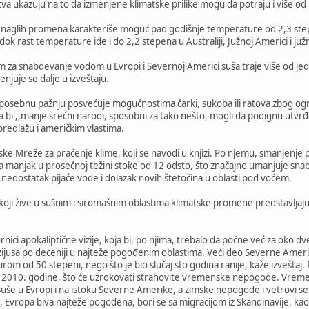
va ukazuju na to da izmenjene klimatske prilike mogu da potraju i više od
o naglih promena karakteriše moguć pad godišnje temperature od 2,3 stepen
ok rast temperature ide i do 2,2 stepena u Australiji, Južnoj Americi i južn
m za snabdevanje vodom u Evropi i Severnoj Americi suša traje više od jed
enjuje se dalje u izveštaju.
 posebnu pažnju posvećuje mogućnostima čarki, sukoba ili ratova zbog ogr
 bi ,,manje srećni narodi, sposobni za tako nešto, mogli da podignu utvrđe
 predlažu i američkim vlastima.
lijske Mreže za praćenje klime, koji se navodi u knjizi. Po njemu, smanjen
iva manjak u prosečnoj težini stoke od 12 odsto, što značajno umanjuje s
i nedostatak pijaće vode i dolazak novih štetočina u oblasti pod voćem.
i koji žive u sušnim i siromašnim oblastima klimatske promene predstavljaj
nici apokaliptične vizije, koja bi, po njima, trebalo da počne već za oko 
lzijusa po deceniji u najteže pogođenim oblastima. Veći deo Severne Amer
om od 50 stepeni, nego što je bio slučaj sto godina ranije, kaže izvešta
a 2010. godine, što će uzrokovati strahovite vremenske nepogode. Vrem
 suše u Evropi i na istoku Severne Amerike, a zimske nepogode i vetrovi se
Evropa biva najteže pogođena, bori se sa migracijom iz Skandinavije, kao i 