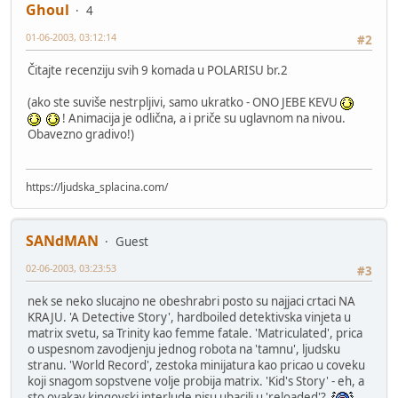
Ghoul
4
01-06-2003, 03:12:14
#2
Čitajte recenziju svih 9 komada u POLARISU br.2
(ako ste suviše nestrpljivi, samo ukratko - ONO JEBE KEVU
! Animacija je odlična, a i priče su uglavnom na nivou.
Obavezno gradivo!)
https://ljudska_splacina.com/
SANdMAN
Guest
02-06-2003, 03:23:53
#3
nek se neko slucajno ne obeshrabri posto su najjaci crtaci NA
KRAJU. 'A Detective Story', hardboiled detektivska vinjeta u
matrix svetu, sa Trinity kao femme fatale. 'Matriculated', prica
o uspesnom zavodjenju jednog robota na 'tamnu', ljudsku
stranu. 'World Record', zestoka minijatura kao pricao u coveku
koji snagom sopstvene volje probija matrix. 'Kid's Story' - eh, a
sto ovakav kingovski interlude nisu ubacili u 'reloaded'?