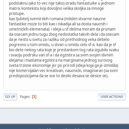
podstaknu (ako to vec nije tako) izradu fantastuike u jednom
matrix kontekstu koji dovoljno velika skoljka za mnoge
pristupe.
kao ljubitelj svemirskih romana (milslim stvarne naucne
fantastike moze to biti kao i nikadija ali sa dosta naucnih i
umetnickih elemenata) i ideja u sf delima moram da priznam
da osecam jednu tugu zbog nedostatka takvih dela i da osecam
da je nesto u svetu za razliku od prethodnog veka debelo
pogresno u tom smislu, u stvari u smislu celo sf-a. kao da je sf
bio dete nekog rata koje je prestankom tog rata izgubilo svaku
i svaciju podrsku van sf-a i da egzistira sa svim svojim divnim
idejama i mastama egzistira na marginama jednog surovog
sveta trzisne ekonomije jer po prirodi (ideja koja ga je izmislila)
nije komercijalan vec kreativan, naucnicki, imaginaran (sa svim
predispozicijama da se sve to desilo desava se desice se).
Pages
1
GO UP
USER ACTIONS