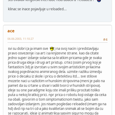
klinac se inace pojavljuje u reloaded...
ace
06-06-2003, 11:10:27
#4
svi su dobri (a ja imam sve
) na svoj nacin i predstavljaju
pravo osvezenje i sa art i sa knjizevne strane. kao da citate
jedno super izdanje solarisa sa kratkim pricama gde je svaka
prica druga ideja i drugi art pristup. crtez (osim prvog koji je
fantasticni 3d) je izvrstan u svim svojim artistickim prilacima
svakog pojedinacno animiranog dela. uzmite razliku izmedju
price o decaku iz skole i pricu o detektivu itd... sve stilove
mozete naci u razlicitim vrhunskim stripovima (meni je palo na
pamet da su crtane u stvari radili tvorci vrhunskih stripova).
ideje su one paradigme koju ste imali priliku procitati toliko
puta u nekoj kratkoj prici. npr prica o robotu koji ostaje da ceka
na obali. govorim o tom simptomaticnom twistu. jako sam
zadovoljan izdanjem. jos nisam pogledao reloaded (imam ga na
hd) dvd rip na tri cd-a jako kvalitetan snimak ali se bojim da cu
se razocarati. ideje iz animatriksa sasvim sigurno mogu da