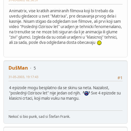
Animatrix, vise kratkih animiranih filmova koji bi trebalo da
uvedu gledaoce u svet "Matrixa", pre desavanja prvog dela i
kasnije. Nisam stigao da odgledam sve filmove, ali prvi koji sam
video "Poslednji Ozirisov let" uradjen je tehnicki fenomenalano,
na trenutke se ne moze biti siguran da li je animacija ili glume
"zivi" glumci. Izgleda da su ostali uradjeni u "klasicnoj" tehnici,
ali za sada, posle dva odgledana dosta obecavaju
DušMan
5
31-05-2003, 19:17:43
#1
4 epizode mogu besplatno da se skinu sa neta. Nazalost,
"poslednji Ozirisov let" nije jedan od njih.
Sve 4 epizode su
klasicni crtaci, koji malo vuku na mangu.
Nekoć si bio punk, sad si Štefan Frank.