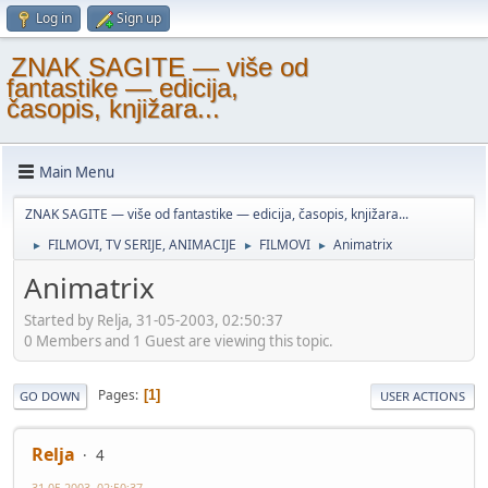
Log in
Sign up
ZNAK SAGITE — više od
fantastike — edicija,
časopis, knjižara...
Main Menu
ZNAK SAGITE — više od fantastike — edicija, časopis, knjižara...
FILMOVI, TV SERIJE, ANIMACIJE
FILMOVI
Animatrix
►
►
►
Animatrix
Started by Relja, 31-05-2003, 02:50:37
0 Members and 1 Guest are viewing this topic.
Pages
1
GO DOWN
USER ACTIONS
Relja
4
31-05-2003, 02:50:37